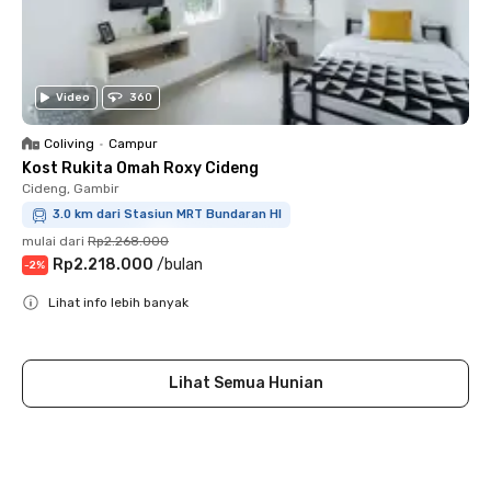
Video
360
Coliving
•
Campur
Kost Rukita Omah Roxy Cideng
Cideng, Gambir
3.0 km dari Stasiun MRT Bundaran HI
mulai dari
Rp2.268.000
Rp2.218.000
/
bulan
-
2
%
Lihat info lebih banyak
Close
Lihat Semua Hunian