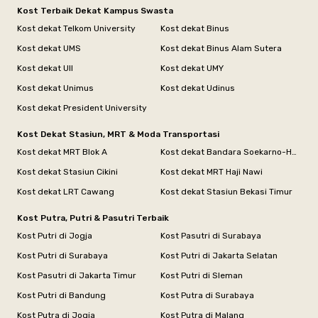
Kost Terbaik Dekat Kampus Swasta
Kost dekat Telkom University
Kost dekat Binus
Kost dekat UMS
Kost dekat Binus Alam Sutera
Kost dekat UII
Kost dekat UMY
Kost dekat Unimus
Kost dekat Udinus
Kost dekat President University
Kost Dekat Stasiun, MRT & Moda Transportasi
Kost dekat MRT Blok A
Kost dekat Bandara Soekarno-Hatta
Kost dekat Stasiun Cikini
Kost dekat MRT Haji Nawi
Kost dekat LRT Cawang
Kost dekat Stasiun Bekasi Timur
Kost Putra, Putri & Pasutri Terbaik
Kost Putri di Jogja
Kost Pasutri di Surabaya
Kost Putri di Surabaya
Kost Putri di Jakarta Selatan
Kost Pasutri di Jakarta Timur
Kost Putri di Sleman
Kost Putri di Bandung
Kost Putra di Surabaya
Kost Putra di Jogja
Kost Putra di Malang