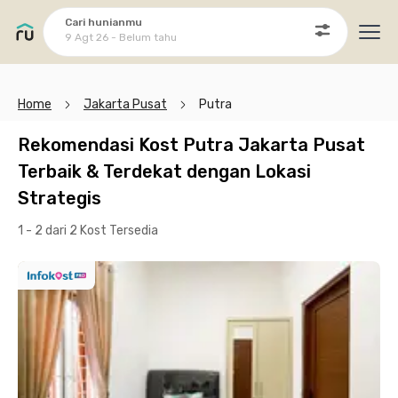
Cari hunianmu
9 Agt 26 - Belum tahu
Ope
Home
Jakarta Pusat
Putra
Rekomendasi Kost Putra Jakarta Pusat
Terbaik & Terdekat dengan Lokasi
Strategis
1 - 2 dari 2 Kost
Tersedia