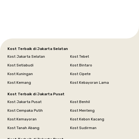
Tangerang
Bali
Yogyakarta
Jakarta
Jakarta
Jawa
Jakarta
Jawa
Sumatera
Selatan
Banten
Selatan
Barat
Barat
Bali
Yogyakarta
Tengah
Utara
Kost Terbaik di Jakarta Selatan
Kost Jakarta Selatan
Kost Tebet
Kost Setiabudi
Kost Bintaro
Kost Kuningan
Kost Cipete
Kost Kemang
Kost Kebayoran Lama
Kost Terbaik di Jakarta Pusat
Kost Jakarta Pusat
Kost Benhil
Kost Cempaka Putih
Kost Menteng
Kost Kemayoran
Kost Kebon Kacang
Kost Tanah Abang
Kost Sudirman