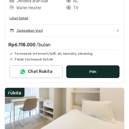
Jendela arah luar
AC
Water Heater
TV
Lihat Detail
Jadwalkan Visit
Rp6.118.000
/bulan
Termasuk internet/wifi, air, laundry, cleaning
Tidak termasuk listrik
Chat Rukita
Pilih