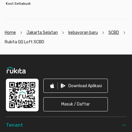
Kost Setiabudi
Home
Jakarta Selatan
kebayoran baru
SCBD
Rukita QQ Loft SCBD
Footer
Download Aplikasi
Masuk / Daftar
Tenant