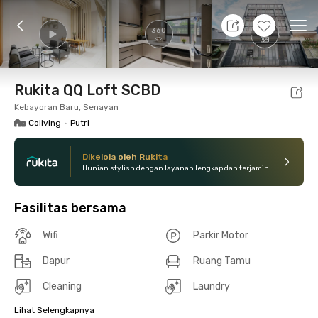
9 Agt 26 - Belum tahu
+
12
Ope
360
Foto
Fasilitas bersama
Lokasi
Kamar
Atura
Rukita QQ Loft SCBD
Kebayoran Baru, Senayan
Coliving
•
Putri
Dikelola oleh Rukita
Hunian stylish dengan layanan lengkap dan terjamin
Fasilitas bersama
Wifi
Parkir Motor
Dapur
Ruang Tamu
Cleaning
Laundry
Lihat Selengkapnya