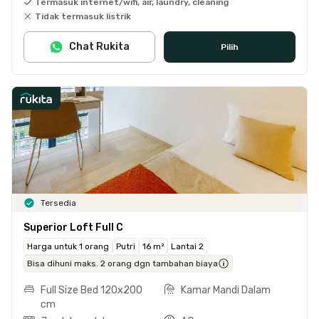
Termasuk internet/wifi, air, laundry, cleaning
Tidak termasuk listrik
Chat Rukita
Pilih
Tersedia
Superior Loft Full C
Harga untuk 1 orang
Putri
16 m²
Lantai 2
Bisa dihuni maks. 2 orang dgn tambahan biaya
Full Size Bed 120x200
Kamar Mandi Dalam
cm