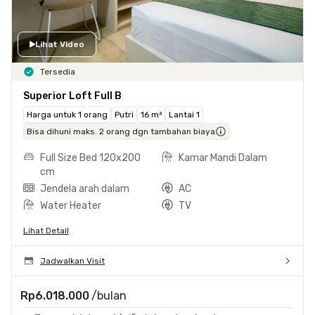
Lihat Video
Tersedia
Superior Loft Full B
Harga untuk 1 orang
Putri
16 m²
Lantai 1
Bisa dihuni maks. 2 orang dgn tambahan biaya
Full Size Bed 120x200
Kamar Mandi Dalam
cm
Jendela arah dalam
AC
Water Heater
TV
Lihat Detail
Jadwalkan Visit
Rp6.018.000
/bulan