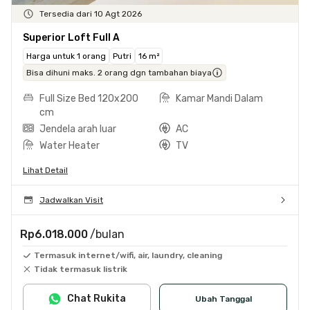
Tersedia dari 10 Agt 2026
Superior Loft Full A
Harga untuk 1 orang
Putri
16 m²
Bisa dihuni maks. 2 orang dgn tambahan biaya
Full Size Bed 120x200
Kamar Mandi Dalam
cm
Jendela arah luar
AC
Water Heater
TV
Lihat Detail
Jadwalkan Visit
Rp6.018.000
/bulan
Termasuk internet/wifi, air, laundry, cleaning
Tidak termasuk listrik
Chat Rukita
Ubah Tanggal