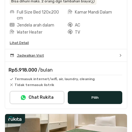
Bisa dihuni maks. 2 orang dgn tambahan biaya
Full Size Bed 120x200
Kamar Mandi Dalam
cm
Jendela arah dalam
AC
Water Heater
TV
Lihat Detail
Jadwalkan Visit
Rp5.918.000
/bulan
Termasuk internet/wifi, air, laundry, cleaning
Tidak termasuk listrik
Chat Rukita
Pilih