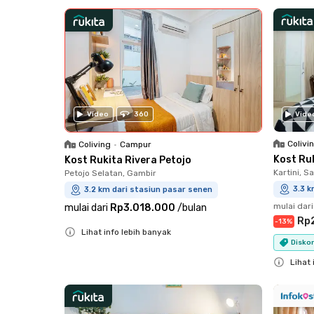
Close
Video
360
Vide
Colivi
Coliving
•
Campur
Kost Ru
Kost Rukita Rivera Petojo
Kartini, 
Petojo Selatan, Gambir
3.3 k
3.2 km dari stasiun pasar senen
mulai dari
mulai dari
Rp3.018.000
/
bulan
Rp2
-
13
%
Lihat info lebih banyak
Diskon
Close
Lihat 
Close