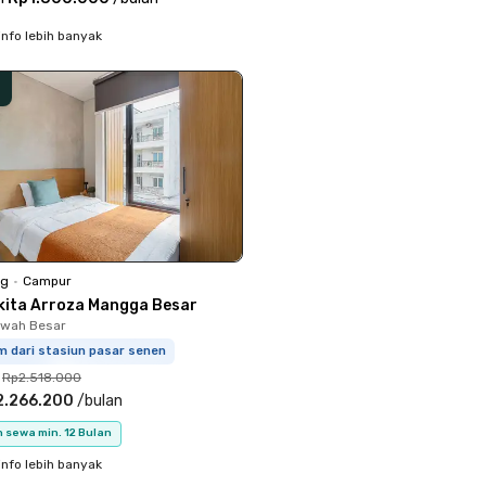
info lebih banyak
ng
•
Campur
kita Arroza Mangga Besar
Sawah Besar
m dari stasiun pasar senen
Rp2.518.000
2.266.200
/
bulan
 sewa min. 12 Bulan
info lebih banyak