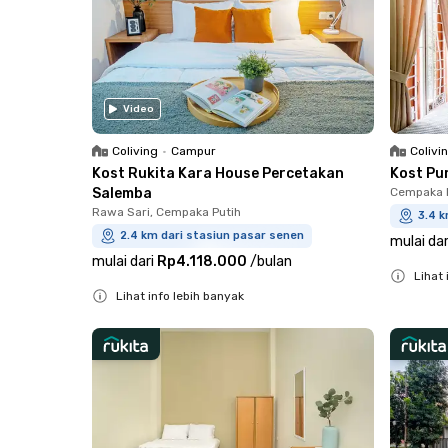
Video
Coliving
•
Campur
Colivi
Kost Rukita Kara House Percetakan
Kost Pu
Salemba
Cempaka P
Rawa Sari, Cempaka Putih
3.4 k
2.4 km dari stasiun pasar senen
mulai dar
mulai dari
Rp4.118.000
/
bulan
Lihat 
Lihat info lebih banyak
Close
Close