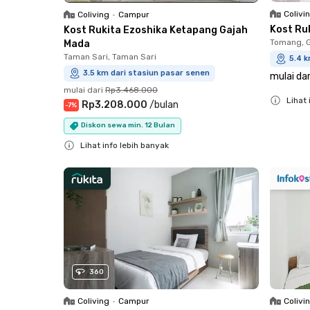
Colivi
Coliving
•
Campur
Kost Ru
Kost Rukita Ezoshika Ketapang Gajah
Tomang, 
Mada
Taman Sari, Taman Sari
5.4 k
3.5 km dari stasiun pasar senen
mulai dar
mulai dari
Rp3.468.000
Lihat 
Rp3.208.000
/
bulan
-
7
%
Close
Diskon sewa min. 12 Bulan
Lihat info lebih banyak
Close
360
Coliving
•
Campur
Colivi