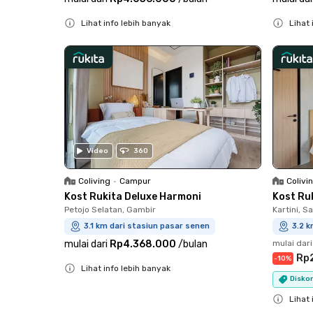
Lihat info lebih banyak
Lihat 
Close
Close
Video
360
Coliving
•
Campur
Colivi
Kost Rukita Deluxe Harmoni
Kost Ru
Petojo Selatan, Gambir
Kartini, 
3.1 km dari stasiun pasar senen
3.2 k
mulai dari
Rp4.368.000
/
bulan
mulai dari
Rp
-
10
%
Lihat info lebih banyak
Diskon
Close
Lihat 