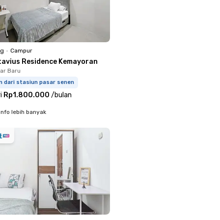
ng
•
Campur
tavius Residence Kemayoran
har Baru
m dari stasiun pasar senen
i
Rp1.800.000
/
bulan
info lebih banyak