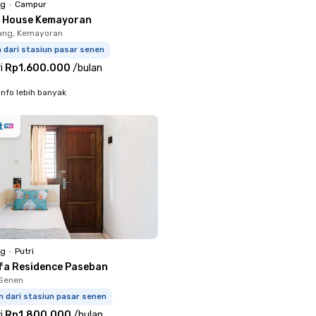
ng
•
Campur
K House Kemayoran
ang, Kemayoran
m dari stasiun pasar senen
i
Rp1.600.000
/
bulan
info lebih banyak
ng
•
Putri
fa Residence Paseban
 Senen
m dari stasiun pasar senen
i
Rp1.800.000
/
bulan