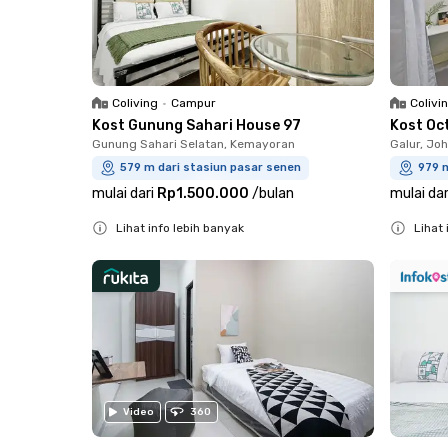
Coliving
•
Campur
Colivi
Kost Gunung Sahari House 97
Kost Oc
Gunung Sahari Selatan, Kemayoran
Galur, Jo
579 m dari stasiun pasar senen
979 
mulai dari
Rp1.500.000
/
bulan
mulai dar
Lihat info lebih banyak
Lihat 
Close
Close
Video
360