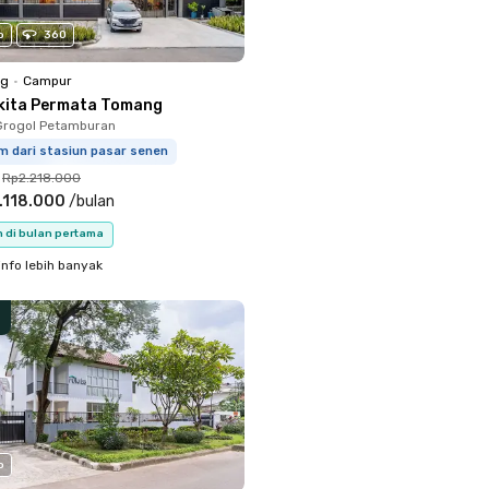
o
360
ng
•
Campur
kita Permata Tomang
Grogol Petamburan
m dari stasiun pasar senen
Rp2.218.000
.118.000
/
bulan
n di bulan pertama
info lebih banyak
o