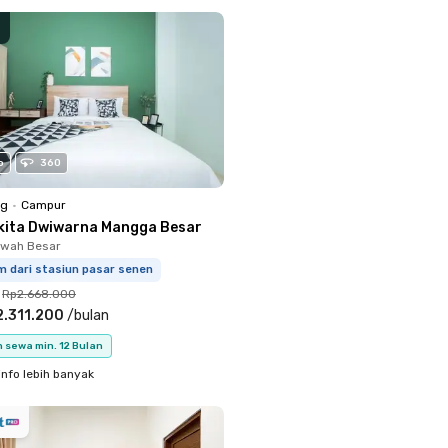
o
360
ng
•
Campur
kita Dwiwarna Mangga Besar
Sawah Besar
m dari stasiun pasar senen
Rp2.668.000
.311.200
/
bulan
 sewa min. 12 Bulan
info lebih banyak