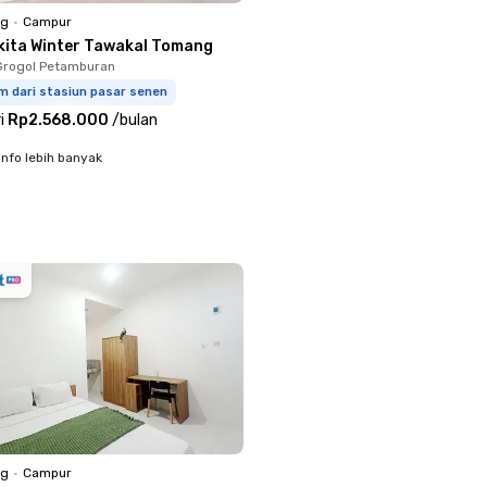
ng
•
Campur
kita Winter Tawakal Tomang
Grogol Petamburan
m dari stasiun pasar senen
i
Rp2.568.000
/
bulan
info lebih banyak
ng
•
Campur