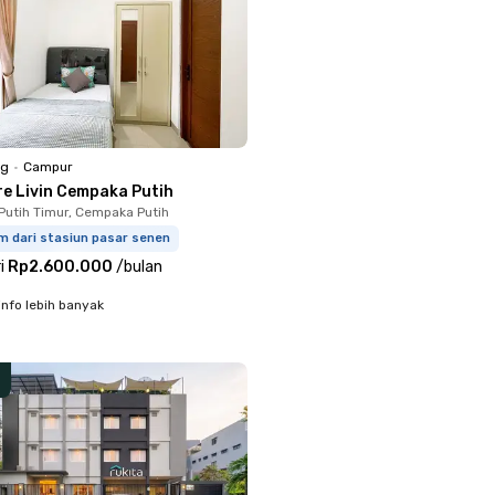
ng
•
Campur
re Livin Cempaka Putih
utih Timur, Cempaka Putih
m dari stasiun pasar senen
i
Rp2.600.000
/
bulan
info lebih banyak