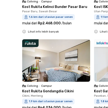
Coliving
•
Campur
Colivi
Kost Rukita Kelinci Bunder Pasar Baru
Kost IS
Pasar Baru, Sawah Besar
Utan Panj
1.6 km dari stasiun pasar senen
1.1 k
mulai dari
Rp2.468.000
/
bulan
mulai dar
Lihat info lebih banyak
Lihat 
Close
Close
Video
Coliving
•
Campur
Colivi
Kost Rukita Gondangdia Cikini
Kost Ga
Cikini, Menteng
Paseban,
1.9 km dari stasiun pasar senen
1.8 k
mulai dari
Rp4.036.000
/
bulan
mulai dar