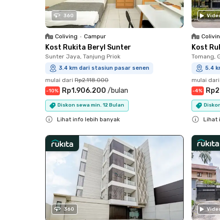
360
Vide
Coliving
•
Campur
Colivi
Kost Rukita Beryl Sunter
Kost Ru
Sunter Jaya, Tanjung Priok
Tomang, 
3.4 km dari stasiun pasar senen
5.4 k
mulai dari
Rp2.118.000
mulai dari
Rp1.906.200
/
bulan
Rp2
-
10
%
-
4
%
Diskon sewa min. 12 Bulan
Disko
Lihat info lebih banyak
Lihat 
Close
Close
360
Vide