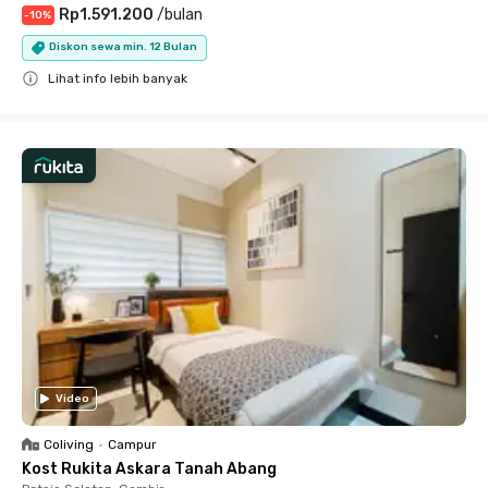
Rp1.591.200
/
bulan
-
10
%
Diskon sewa min. 12 Bulan
Lihat info lebih banyak
Close
Video
Coliving
•
Campur
Kost Rukita Askara Tanah Abang