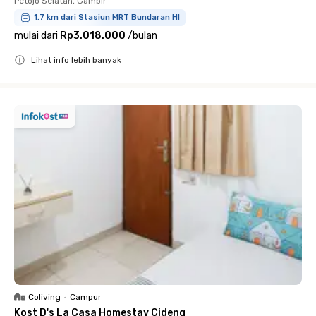
Petojo Selatan, Gambir
1.7 km dari Stasiun MRT Bundaran HI
mulai dari
Rp3.018.000
/
bulan
Lihat info lebih banyak
Close
Coliving
•
Campur
Kost D's La Casa Homestay Cideng