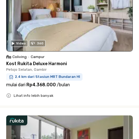
Video
360
Coliving
•
Campur
Kost Rukita Deluxe Harmoni
Petojo Selatan, Gambir
2.4 km dari Stasiun MRT Bundaran HI
mulai dari
Rp4.368.000
/
bulan
Lihat info lebih banyak
Close