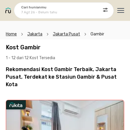
Cari hunianmu
7 Agt 26 - Belum tahu
Ope
Home
Jakarta
Jakarta Pusat
Gambir
Kost Gambir
1 - 12 dari 12 Kost
Tersedia
Rekomendasi Kost Gambir Terbaik, Jakarta
Pusat, Terdekat ke Stasiun Gambir & Pusat
Kota