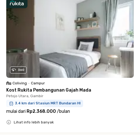
360
Coliving
•
Campur
Kost Rukita Pembangunan Gajah Mada
Petojo Utara, Gambir
3.4 km dari Stasiun MRT Bundaran HI
mulai dari
Rp2.368.000
/
bulan
Lihat info lebih banyak
Close