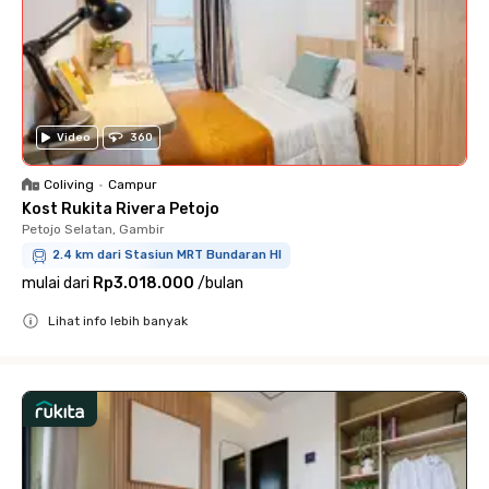
Video
360
Coliving
•
Campur
Kost Rukita Rivera Petojo
Petojo Selatan, Gambir
2.4 km dari Stasiun MRT Bundaran HI
mulai dari
Rp3.018.000
/
bulan
Lihat info lebih banyak
Close