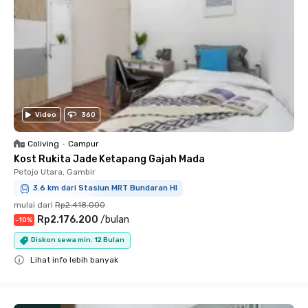
Video
360
Coliving
•
Campur
Kost Rukita Jade Ketapang Gajah Mada
Petojo Utara, Gambir
3.6 km dari Stasiun MRT Bundaran HI
mulai dari
Rp2.418.000
Rp2.176.200
/
bulan
-
10
%
Diskon sewa min. 12 Bulan
Lihat info lebih banyak
Close