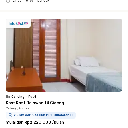
Lihat info lebih banyak
Close
Coliving
•
Putri
Kost Kost Belawan 14 Cideng
Cideng, Gambir
2.5 km dari Stasiun MRT Bundaran HI
mulai dari
Rp2.220.000
/
bulan