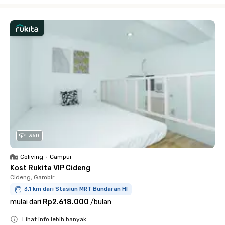
360
Coliving
•
Campur
Kost Rukita VIP Cideng
Cideng, Gambir
3.1 km dari Stasiun MRT Bundaran HI
mulai dari
Rp2.618.000
/
bulan
Lihat info lebih banyak