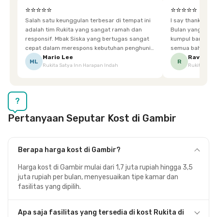
⭐⭐⭐⭐⭐
⭐⭐⭐⭐⭐
Salah satu keunggulan terbesar di tempat ini
I say thankyou s
adalah tim Rukita yang sangat ramah dan
Bulan yang super happy! banyak tem
responsif. Mbak Siska yang bertugas sangat
kumpul bareng mak
cepat dalam merespons kebutuhan penghuni.
semua bahagia ad
Ketika saya meminta keset karena sempat
mgkn saran dari air aja & kebersihan lebih di
Mario Lee
Ravena
ML
R
Rukita Satya Inn Harapan Indah
Rukita Dimi
terpeleset, permintaan tersebut langsung
tingkatka
dipenuhi dengan cepat. Terima kasih Mbak
Siska.
?
Pertanyaan Seputar Kost di Gambir
Berapa harga kost di Gambir?
Harga kost di Gambir mulai dari 1,7 juta rupiah hingga 3,5
juta rupiah per bulan, menyesuaikan tipe kamar dan
fasilitas yang dipilih.
Apa saja fasilitas yang tersedia di kost Rukita di