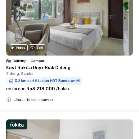
Video
360
Coliving
•
Campur
Kost Rukita Onyx Biak Cideng
Cideng, Gambir
3.2 km dari Stasiun MRT Bundaran HI
mulai dari
Rp3.218.000
/
bulan
Lihat info lebih banyak
Close