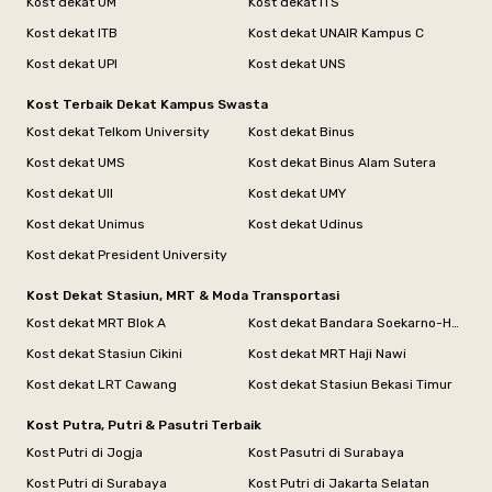
Kost dekat UM
Kost dekat ITS
Kost dekat ITB
Kost dekat UNAIR Kampus C
Kost dekat UPI
Kost dekat UNS
Kost Terbaik Dekat Kampus Swasta
Kost dekat Telkom University
Kost dekat Binus
Kost dekat UMS
Kost dekat Binus Alam Sutera
Kost dekat UII
Kost dekat UMY
Kost dekat Unimus
Kost dekat Udinus
Kost dekat President University
Kost Dekat Stasiun, MRT & Moda Transportasi
Kost dekat MRT Blok A
Kost dekat Bandara Soekarno-Hatta
Kost dekat Stasiun Cikini
Kost dekat MRT Haji Nawi
Kost dekat LRT Cawang
Kost dekat Stasiun Bekasi Timur
Kost Putra, Putri & Pasutri Terbaik
Kost Putri di Jogja
Kost Pasutri di Surabaya
Kost Putri di Surabaya
Kost Putri di Jakarta Selatan