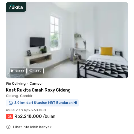
Video
360
Coliving
•
Campur
Kost Rukita Omah Roxy Cideng
Cideng, Gambir
3.0 km dari Stasiun MRT Bundaran HI
mulai dari
Rp2.268.000
Rp2.218.000
/
bulan
-
2
%
Lihat info lebih banyak
Close