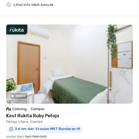
Lihat info lebih banyak
Close
Video
Coliving
•
Campur
Kost Rukita Ruby Petojo
Petojo Utara, Gambir
2.6 km dari Stasiun MRT Bundaran HI
mulai dari
Rp1.768.000