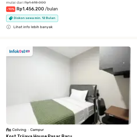
mulai dari
Rp1.618.000
Rp1.456.200
/
bulan
-
10
%
Diskon sewa min. 12 Bulan
Lihat info lebih banyak
Close
Coliving
•
Campur
Kost Trijaya House Pasar Baru