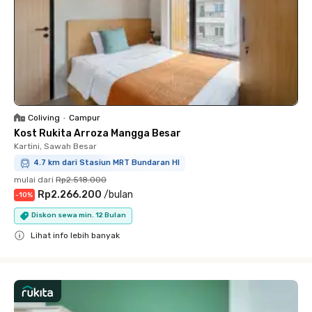
Coliving
•
Campur
Kost Rukita Arroza Mangga Besar
Kartini, Sawah Besar
4.7 km dari Stasiun MRT Bundaran HI
mulai dari
Rp2.518.000
Rp2.266.200
/
bulan
-
10
%
Diskon sewa min. 12 Bulan
Lihat info lebih banyak
Close