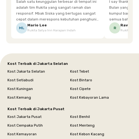
Salah satu keunggulan terbesar di tempat ini
I say thankyou s
adalah tim Rukita yang sangat ramah dan
Bulan yang super happy! banyak tem
responsif. Mbak Siska yang bertugas sangat
kumpul bareng mak
cepat dalam merespons kebutuhan penghuni.
semua bahagia ad
Ketika saya meminta keset karena sempat
mgkn saran dari air aja & kebersihan lebih di
Mario Lee
Ravena
ML
R
Rukita Satya Inn Harapan Indah
Rukita Dimi
terpeleset, permintaan tersebut langsung
tingkatka
dipenuhi dengan cepat. Terima kasih Mbak
Siska.
Kost Terbaik di Jakarta Selatan
Kost Jakarta Selatan
Kost Tebet
Kost Setiabudi
Kost Bintaro
Kost Kuningan
Kost Cipete
Kost Kemang
Kost Kebayoran Lama
Kost Terbaik di Jakarta Pusat
Kost Jakarta Pusat
Kost Benhil
Kost Cempaka Putih
Kost Menteng
Kost Kemayoran
Kost Kebon Kacang