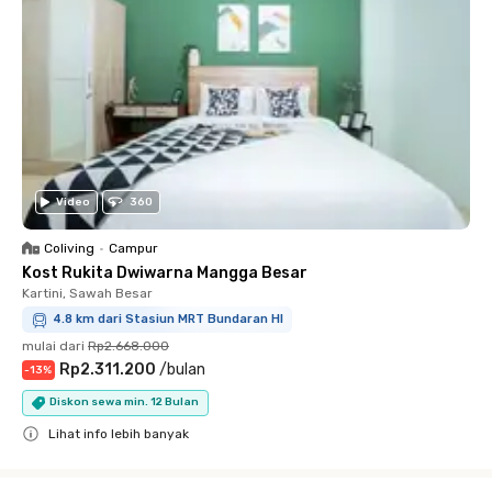
Video
360
Coliving
•
Campur
Kost Rukita Dwiwarna Mangga Besar
Kartini, Sawah Besar
4.8 km dari Stasiun MRT Bundaran HI
mulai dari
Rp2.668.000
Rp2.311.200
/
bulan
-
13
%
Diskon sewa min. 12 Bulan
Lihat info lebih banyak
Close