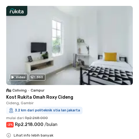
Video
360
Coliving
•
Campur
Kost Rukita Omah Roxy Cideng
Cideng, Gambir
3.2 km dari politeknik stia lan jakarta
mulai dari
Rp2.268.000
Rp2.218.000
/
bulan
-
2
%
Lihat info lebih banyak