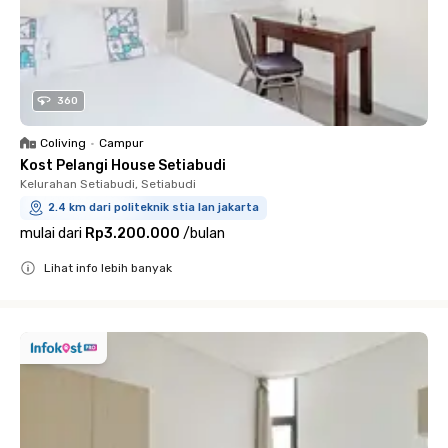
360
Coliving
•
Campur
Kost Pelangi House Setiabudi
Kelurahan Setiabudi, Setiabudi
2.4 km dari politeknik stia lan jakarta
mulai dari
Rp3.200.000
/
bulan
Lihat info lebih banyak
Close