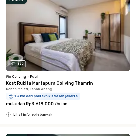
360
Coliving
•
Putri
Kost Rukita Martapura Coliving Thamrin
Kebon Melati, Tanah Abang
1.3 km dari politeknik stia lan jakarta
mulai dari
Rp3.618.000
/
bulan
Lihat info lebih banyak
Close