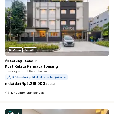
Video
360
Coliving
•
Campur
Kost Rukita Permata Tomang
Tomang, Grogol Petamburan
3.5 km dari politeknik stia lan jakarta
mulai dari
Rp2.218.000
/
bulan
Lihat info lebih banyak
Close