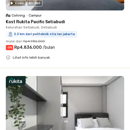
Video
360
Coliving
•
Campur
Kost Rukita Pacific Setiabudi
Kelurahan Setiabudi, Setiabudi
2.3 km dari politeknik stia lan jakarta
mulai dari
Rp4.986.000
Rp4.836.000
/
bulan
-
3
%
Lihat info lebih banyak
Close