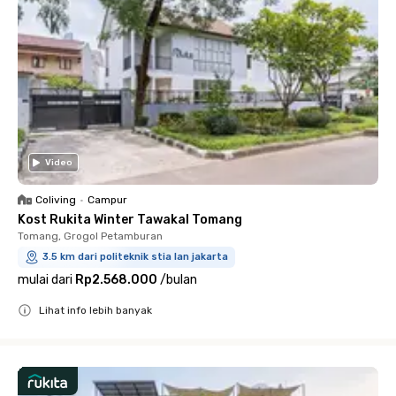
Video
Coliving
•
Campur
Kost Rukita Winter Tawakal Tomang
Tomang, Grogol Petamburan
3.5 km dari politeknik stia lan jakarta
mulai dari
Rp2.568.000
/
bulan
Lihat info lebih banyak
Close