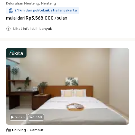
Kelurahan Menteng, Menteng
2.1 km dari politeknik stia lan jakarta
mulai dari
Rp3.568.000
/
bulan
Lihat info lebih banyak
Close
Video
360
Coliving
•
Campur