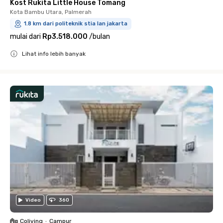
Kost Rukita Little House Tomang
Kota Bambu Utara, Palmerah
1.8 km dari politeknik stia lan jakarta
mulai dari
Rp3.518.000
/
bulan
Lihat info lebih banyak
Close
Video
360
Coliving
•
Campur