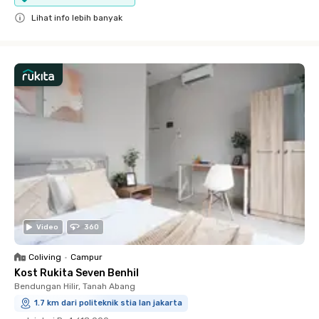
Lihat info lebih banyak
Close
Video
360
Coliving
•
Campur
Kost Rukita Seven Benhil
Bendungan Hilir, Tanah Abang
1.7 km dari politeknik stia lan jakarta