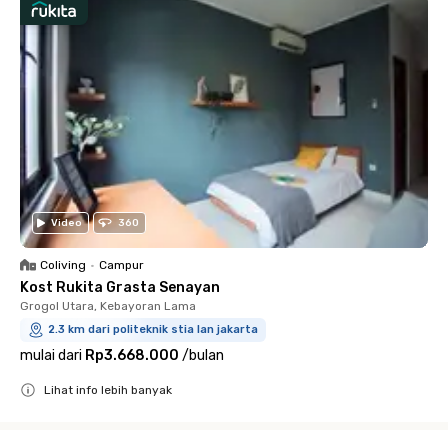
Video
360
Coliving
•
Campur
Kost Rukita Grasta Senayan
Grogol Utara, Kebayoran Lama
2.3 km dari politeknik stia lan jakarta
mulai dari
Rp3.668.000
/
bulan
Lihat info lebih banyak
Close