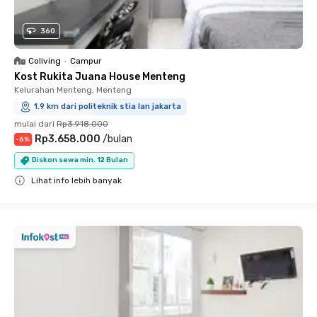
360
Coliving
•
Campur
Kost Rukita Juana House Menteng
Kelurahan Menteng, Menteng
1.9 km dari politeknik stia lan jakarta
mulai dari
Rp3.918.000
Rp3.658.000
/
bulan
-
6
%
Diskon sewa min. 12 Bulan
Lihat info lebih banyak
Close