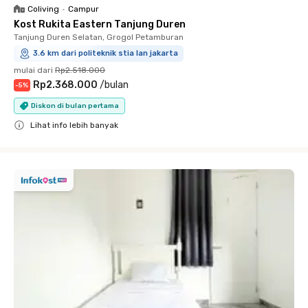
Coliving
•
Campur
Kost Rukita Eastern Tanjung Duren
Tanjung Duren Selatan, Grogol Petamburan
3.6 km dari politeknik stia lan jakarta
mulai dari
Rp2.518.000
Rp2.368.000
/
bulan
-
5
%
Diskon di bulan pertama
Lihat info lebih banyak
Close