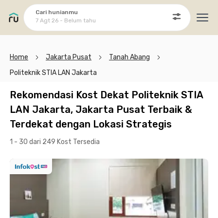
Cari hunianmu
7 Agt 26 - Belum tahu
Ope
Home
Jakarta Pusat
Tanah Abang
Politeknik STIA LAN Jakarta
Rekomendasi Kost Dekat Politeknik STIA
LAN Jakarta, Jakarta Pusat Terbaik &
Terdekat dengan Lokasi Strategis
1 - 30 dari 249 Kost
Tersedia