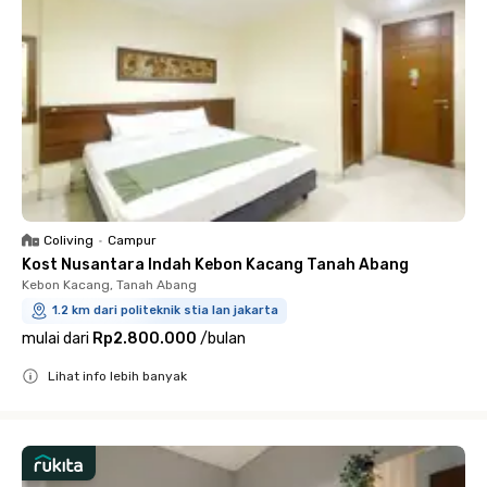
Coliving
•
Campur
Kost Nusantara Indah Kebon Kacang Tanah Abang
Kebon Kacang, Tanah Abang
1.2 km dari politeknik stia lan jakarta
mulai dari
Rp2.800.000
/
bulan
Lihat info lebih banyak
Close