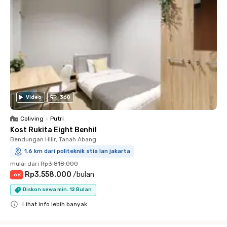
Video
360
Coliving
•
Putri
Kost Rukita Eight Benhil
Bendungan Hilir, Tanah Abang
1.6 km dari politeknik stia lan jakarta
mulai dari
Rp3.818.000
Rp3.558.000
/
bulan
-
6
%
Diskon sewa min. 12 Bulan
Lihat info lebih banyak
Close