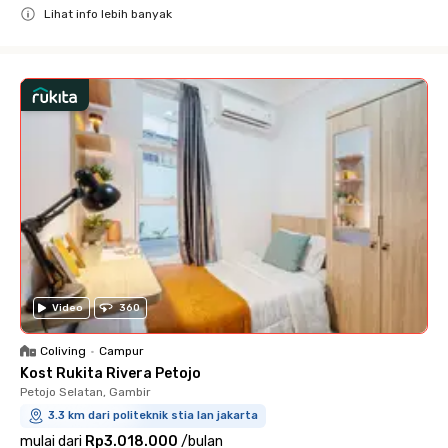
Lihat info lebih banyak
Close
Video
360
Coliving
•
Campur
Kost Rukita Rivera Petojo
Petojo Selatan, Gambir
3.3 km dari politeknik stia lan jakarta
mulai dari
Rp3.018.000
/
bulan