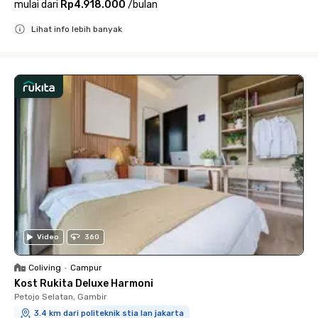
mulai dari
Rp4.918.000
/
bulan
Lihat info lebih banyak
Close
Video
360
Coliving
•
Campur
Kost Rukita Deluxe Harmoni
Petojo Selatan, Gambir
3.4 km dari politeknik stia lan jakarta