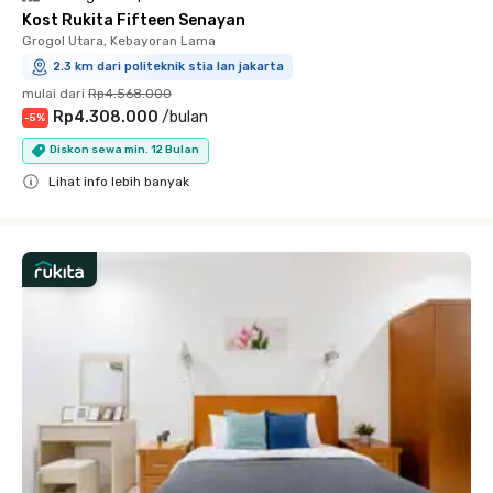
Kost Rukita Fifteen Senayan
Grogol Utara, Kebayoran Lama
2.3 km dari politeknik stia lan jakarta
mulai dari
Rp4.568.000
Rp4.308.000
/
bulan
-
5
%
Diskon sewa min. 12 Bulan
Lihat info lebih banyak
Close