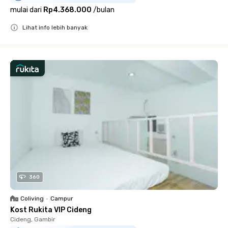
mulai dari
Rp4.368.000
/
bulan
Lihat info lebih banyak
Close
360
Coliving
•
Campur
Kost Rukita VIP Cideng
Cideng, Gambir