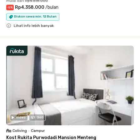
mulai dari
Rp4.618.000
Rp4.358.000
/
bulan
-
5
%
Diskon sewa min. 12 Bulan
Lihat info lebih banyak
Close
Video
360
Coliving
•
Campur
Kost Rukita Purwodadi Mansion Menteng