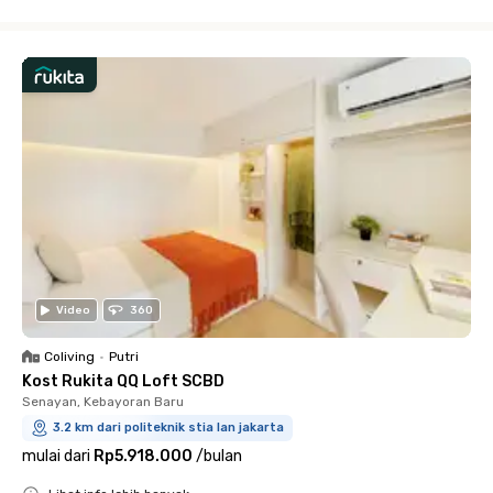
Close
Video
360
Coliving
•
Putri
Kost Rukita QQ Loft SCBD
Senayan, Kebayoran Baru
3.2 km dari politeknik stia lan jakarta
mulai dari
Rp5.918.000
/
bulan