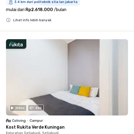
3.4 km dari politeknik stia lan jakarta
mulai dari
Rp2.618.000
/
bulan
Lihat info lebih banyak
Close
Video
360
Coliving
•
Campur
Kost Rukita Verde Kuningan
Kelurahan Setiabudi, Setiabudi