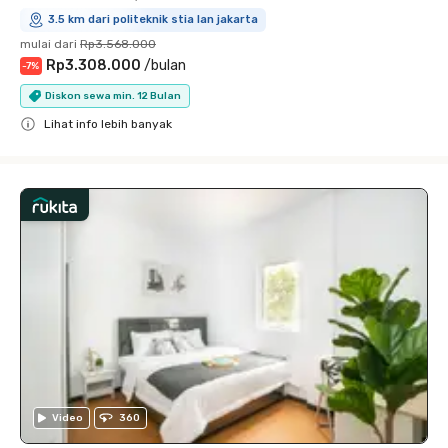
3.5 km dari politeknik stia lan jakarta
mulai dari
Rp3.568.000
Rp3.308.000
/
bulan
-
7
%
Diskon sewa min. 12 Bulan
Lihat info lebih banyak
Close
Video
360