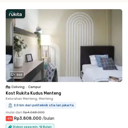
360
Coliving
•
Campur
Kost Rukita Kudus Menteng
Kelurahan Menteng, Menteng
2.0 km dari politeknik stia lan jakarta
mulai dari
Rp4.068.000
Rp3.808.000
/
bulan
-
6
%
Diskon sewa min. 12 Bulan