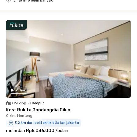
Lihat info lebih banyak
Close
Video
Coliving
•
Campur
Kost Rukita Gondangdia Cikini
Cikini, Menteng
3.2 km dari politeknik stia lan jakarta
mulai dari
Rp5.036.000
/
bulan