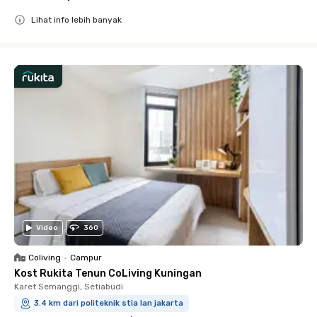
Lihat info lebih banyak
Close
Video
360
Coliving
•
Campur
Kost Rukita Tenun CoLiving Kuningan
Karet Semanggi, Setiabudi
3.4 km dari politeknik stia lan jakarta