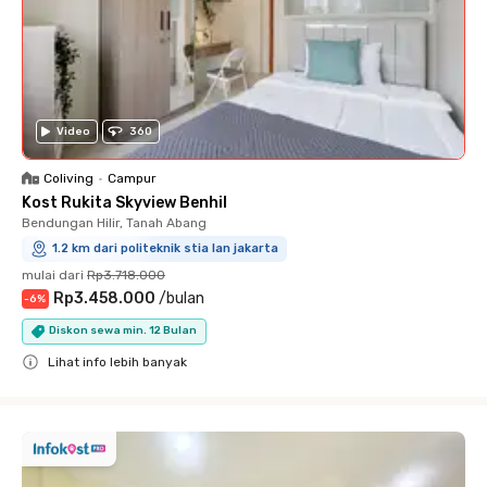
Video
360
Coliving
•
Campur
Kost Rukita Skyview Benhil
Bendungan Hilir, Tanah Abang
1.2 km dari politeknik stia lan jakarta
mulai dari
Rp3.718.000
Rp3.458.000
/
bulan
-
6
%
Diskon sewa min. 12 Bulan
Lihat info lebih banyak
Close