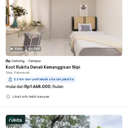
Video
360
Coliving
•
Campur
Kost Rukita Denali Kemanggisan Slipi
Slipi, Palmerah
2.2 km dari politeknik stia lan jakarta
mulai dari
Rp1.668.000
/
bulan
Lihat info lebih banyak
Close