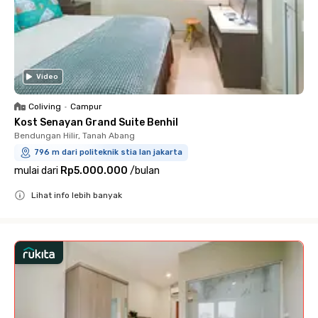
Video
Coliving
•
Campur
Kost Senayan Grand Suite Benhil
Bendungan Hilir, Tanah Abang
796 m dari politeknik stia lan jakarta
mulai dari
Rp5.000.000
/
bulan
Lihat info lebih banyak
Close