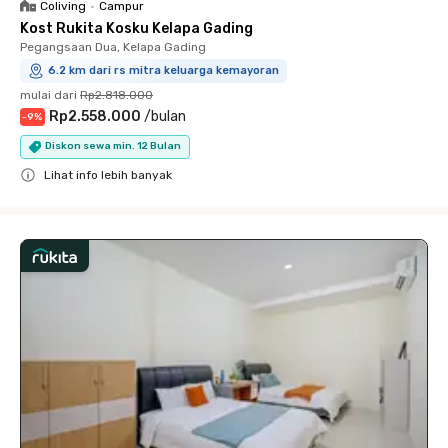
Coliving
•
Campur
Kost Rukita Kosku Kelapa Gading
Pegangsaan Dua, Kelapa Gading
6.2 km dari rs mitra keluarga kemayoran
mulai dari
Rp2.818.000
Rp2.558.000
/
bulan
-
9
%
Diskon sewa min. 12 Bulan
Lihat info lebih banyak
Close