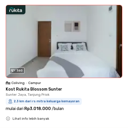
360
Coliving
•
Campur
Kost Rukita Blossom Sunter
Sunter Jaya, Tanjung Priok
2.3 km dari rs mitra keluarga kemayoran
mulai dari
Rp3.018.000
/
bulan
Lihat info lebih banyak
Close