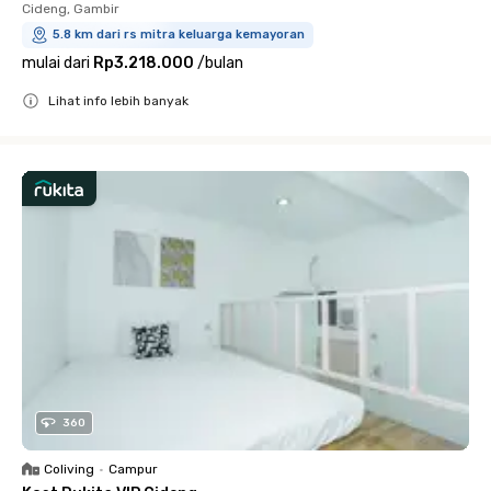
Cideng, Gambir
5.8 km dari rs mitra keluarga kemayoran
mulai dari
Rp3.218.000
/
bulan
Lihat info lebih banyak
Close
360
Coliving
•
Campur