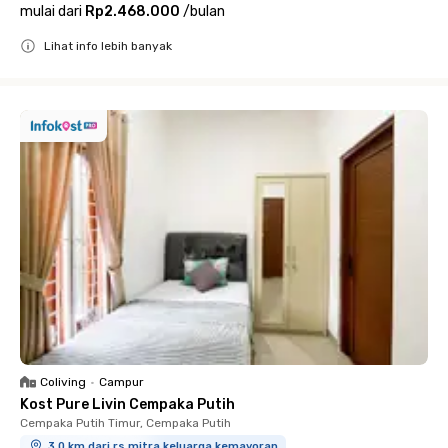
mulai dari
Rp2.468.000
/
bulan
Lihat info lebih banyak
Close
Coliving
•
Campur
Kost Pure Livin Cempaka Putih
Cempaka Putih Timur, Cempaka Putih
3.0 km dari rs mitra keluarga kemayoran