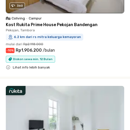
360
Coliving
•
Campur
Kost Rukita Prime House Pekojan Bandengan
Pekojan, Tambora
6.2 km dari rs mitra keluarga kemayoran
mulai dari
Rp2.118.000
Rp1.906.200
/
bulan
-
10
%
Diskon sewa min. 12 Bulan
Lihat info lebih banyak
Close