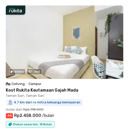
Video
360
Coliving
•
Campur
Kost Rukita Keutamaan Gajah Mada
Taman Sari, Taman Sari
4.7 km dari rs mitra keluarga kemayoran
mulai dari
Rp2.718.000
Rp2.458.000
/
bulan
-
9
%
Diskon sewa min. 12 Bulan