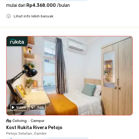
mulai dari
Rp4.368.000
/
bulan
Lihat info lebih banyak
Close
Video
360
Coliving
•
Campur
Kost Rukita Rivera Petojo
Petojo Selatan, Gambir