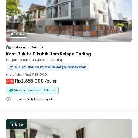
Video
Coliving
•
Campur
Kost Rukita D'kubik Dom Kelapa Gading
Pegangsaan Dua, Kelapa Gading
6.4 km dari rs mitra keluarga kemayoran
mulai dari
Rp2.918.000
Rp2.658.000
/
bulan
-
8
%
Diskon sewa min. 12 Bulan
Lihat info lebih banyak
Close