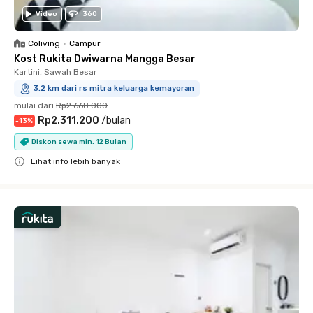
Video
360
Coliving
•
Campur
Kost Rukita Dwiwarna Mangga Besar
Kartini, Sawah Besar
3.2 km dari rs mitra keluarga kemayoran
mulai dari
Rp2.668.000
Rp2.311.200
/
bulan
-
13
%
Diskon sewa min. 12 Bulan
Lihat info lebih banyak
Close