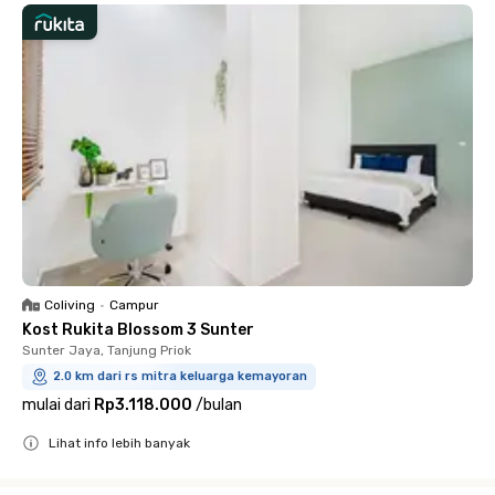
Coliving
•
Campur
Kost Rukita Blossom 3 Sunter
Sunter Jaya, Tanjung Priok
2.0 km dari rs mitra keluarga kemayoran
mulai dari
Rp3.118.000
/
bulan
Lihat info lebih banyak
Close