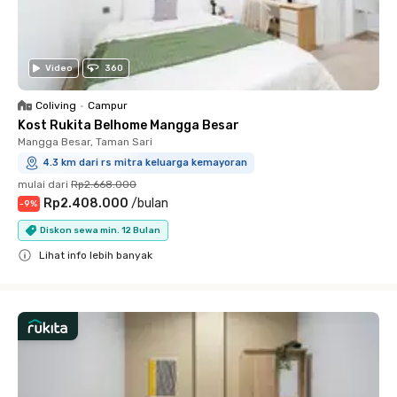
Video
360
Coliving
•
Campur
Kost Rukita Belhome Mangga Besar
Mangga Besar, Taman Sari
4.3 km dari rs mitra keluarga kemayoran
mulai dari
Rp2.668.000
Rp2.408.000
/
bulan
-
9
%
Diskon sewa min. 12 Bulan
Lihat info lebih banyak
Close