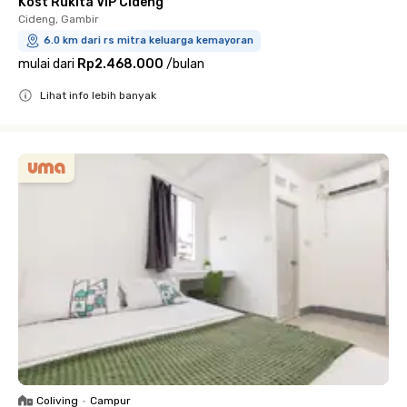
Kost Rukita VIP Cideng
Cideng, Gambir
6.0 km dari rs mitra keluarga kemayoran
mulai dari
Rp2.468.000
/
bulan
Lihat info lebih banyak
Close
Coliving
•
Campur