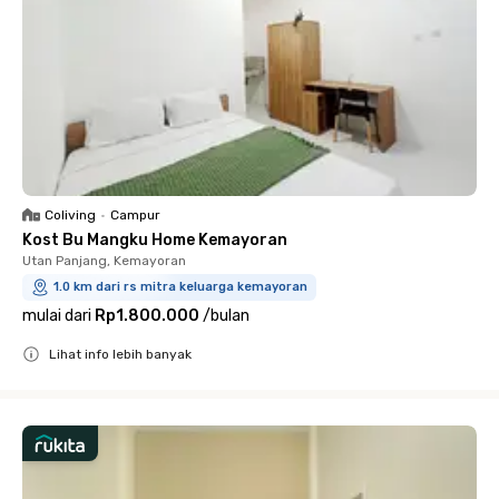
Coliving
•
Campur
Kost Bu Mangku Home Kemayoran
Utan Panjang, Kemayoran
1.0 km dari rs mitra keluarga kemayoran
mulai dari
Rp1.800.000
/
bulan
Lihat info lebih banyak
Close