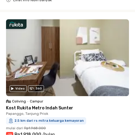
Close
Video
360
Coliving
•
Campur
Kost Rukita Metro Indah Sunter
Papanggo, Tanjung Priok
2.5 km dari rs mitra keluarga kemayoran
mulai dari
Rp1.968.000
Rp1.918.000
/
bulan
-
2
%