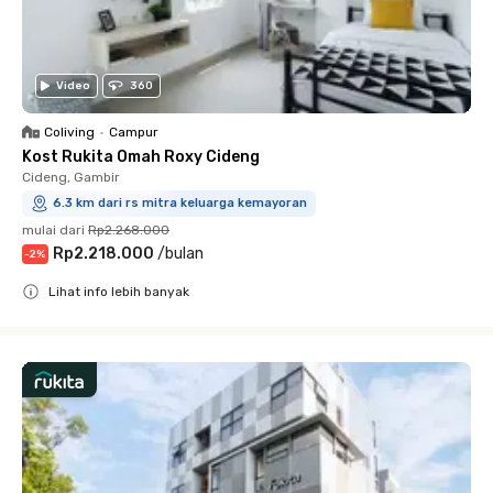
Video
360
Coliving
•
Campur
Kost Rukita Omah Roxy Cideng
Cideng, Gambir
6.3 km dari rs mitra keluarga kemayoran
mulai dari
Rp2.268.000
Rp2.218.000
/
bulan
-
2
%
Lihat info lebih banyak
Close