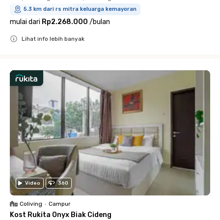
5.3 km dari rs mitra keluarga kemayoran
mulai dari
Rp2.268.000
/
bulan
Lihat info lebih banyak
Close
Video
360
Coliving
•
Campur
Kost Rukita Onyx Biak Cideng