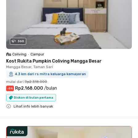
360
Coliving
•
Campur
Kost Rukita Pumpkin Coliving Mangga Besar
Mangga Besar, Taman Sari
4.3 km dari rs mitra keluarga kemayoran
mulai dari
Rp2.318.000
Rp2.168.000
/
bulan
-
6
%
Diskon di bulan pertama
Lihat info lebih banyak
Close