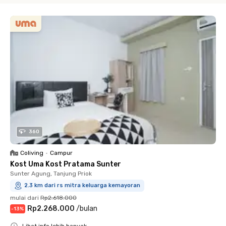
360
Coliving
•
Campur
Kost Uma Kost Pratama Sunter
Sunter Agung, Tanjung Priok
2.3 km dari rs mitra keluarga kemayoran
mulai dari
Rp2.618.000
Rp2.268.000
/
bulan
-
13
%
Lihat info lebih banyak