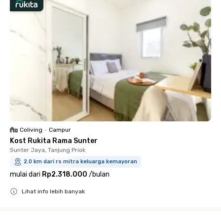
Coliving
•
Campur
Kost Rukita Rama Sunter
Sunter Jaya, Tanjung Priok
2.0 km dari rs mitra keluarga kemayoran
mulai dari
Rp2.318.000
/
bulan
Lihat info lebih banyak
Close