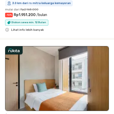
3.0 km dari rs mitra keluarga kemayoran
mulai dari
Rp2.168.000
Rp1.951.200
/
bulan
-
10
%
Diskon sewa min. 12 Bulan
Lihat info lebih banyak
Close