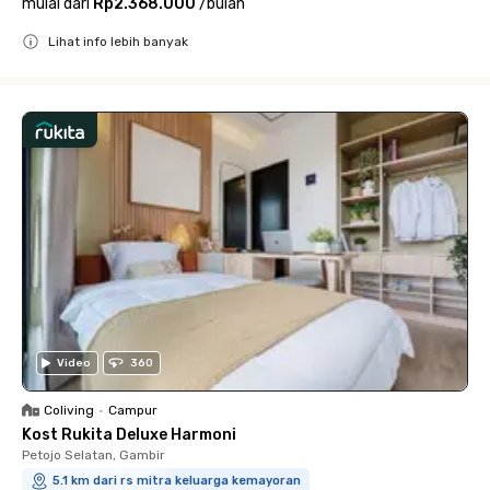
mulai dari
Rp2.368.000
/
bulan
Lihat info lebih banyak
Close
Video
360
Coliving
•
Campur
Kost Rukita Deluxe Harmoni
Petojo Selatan, Gambir
5.1 km dari rs mitra keluarga kemayoran