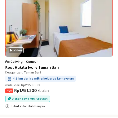
Video
Coliving
•
Campur
Kost Rukita Ivory Taman Sari
Keagungan, Taman Sari
4.6 km dari rs mitra keluarga kemayoran
mulai dari
Rp2.168.000
Rp1.951.200
/
bulan
-
10
%
Diskon sewa min. 12 Bulan
Lihat info lebih banyak
Close