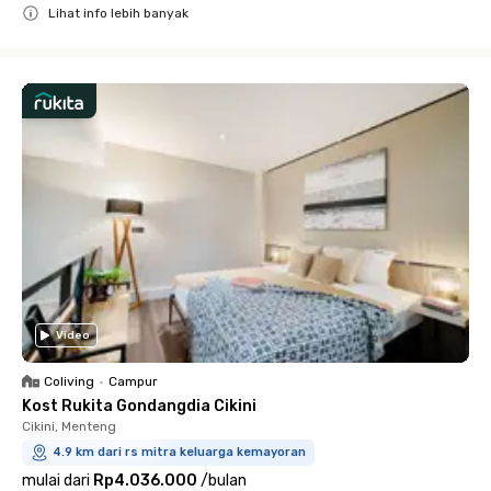
Lihat info lebih banyak
Close
Video
Coliving
•
Campur
Kost Rukita Gondangdia Cikini
Cikini, Menteng
4.9 km dari rs mitra keluarga kemayoran
mulai dari
Rp4.036.000
/
bulan