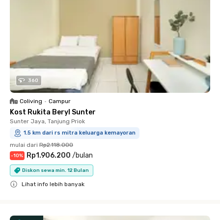
360
Coliving
•
Campur
Kost Rukita Beryl Sunter
Sunter Jaya, Tanjung Priok
1.5 km dari rs mitra keluarga kemayoran
mulai dari
Rp2.118.000
Rp1.906.200
/
bulan
-
10
%
Diskon sewa min. 12 Bulan
Lihat info lebih banyak
Close