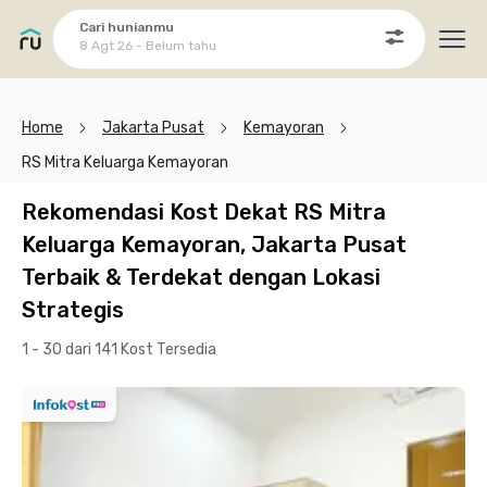
Cari hunianmu
8 Agt 26 - Belum tahu
Ope
Home
Jakarta Pusat
Kemayoran
RS Mitra Keluarga Kemayoran
Rekomendasi Kost Dekat RS Mitra
Keluarga Kemayoran, Jakarta Pusat
Terbaik & Terdekat dengan Lokasi
Strategis
1 - 30 dari 141 Kost
Tersedia