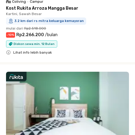
Coliving
•
Campur
Kost Rukita Arroza Mangga Besar
Kartini, Sawah Besar
3.2 km dari rs mitra keluarga kemayoran
mulai dari
Rp2.518.000
Rp2.266.200
/
bulan
-
10
%
Diskon sewa min. 12 Bulan
Lihat info lebih banyak
Close