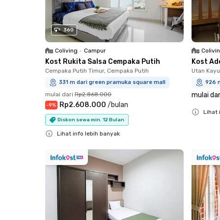
360
Coliving
•
Campur
Colivi
Kost Rukita Salsa Cempaka Putih
Kost Ad
Cempaka Putih Timur, Cempaka Putih
Utan Kayu
331 m dari green pramuka square mall
926 
mulai dari
Rp2.868.000
mulai dar
Rp2.608.000
/
bulan
-
9
%
Lihat 
Diskon sewa min. 12 Bulan
Close
Lihat info lebih banyak
Close