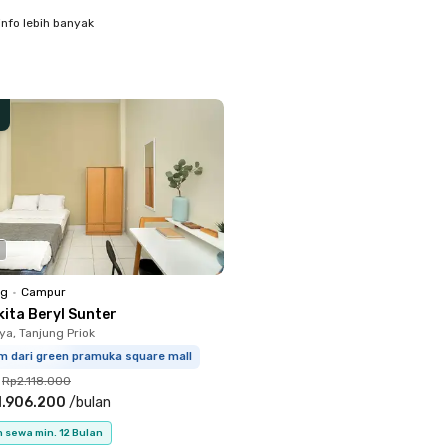
info lebih banyak
ng
•
Campur
kita Beryl Sunter
ya, Tanjung Priok
m dari green pramuka square mall
Rp2.118.000
1.906.200
/
bulan
 sewa min. 12 Bulan