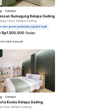
ng
•
Campur
kosan Sumagung Kelapa Gading
ding Timur, Kelapa Gading
m dari green pramuka square mall
i
Rp1.500.000
/
bulan
info lebih banyak
o
ng
•
Campur
kita Kosku Kelapa Gading
n Dua, Kelapa Gading