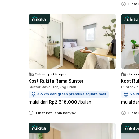
Lihat 
Close
Coliving
•
Campur
Colivi
Kost Rukita Rama Sunter
Kost Ru
Sunter Jaya, Tanjung Priok
Sunter Ja
3.6 km dari green pramuka square mall
3.6 k
mulai dari
Rp2.318.000
/
bulan
mulai dar
Lihat info lebih banyak
Lihat 
Close
Close