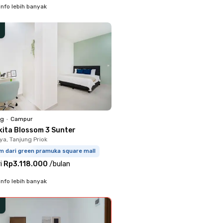
info lebih banyak
ng
•
Campur
kita Blossom 3 Sunter
ya, Tanjung Priok
m dari green pramuka square mall
i
Rp3.118.000
/
bulan
info lebih banyak