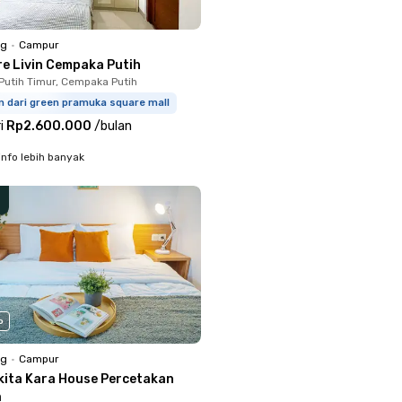
ng
•
Campur
re Livin Cempaka Putih
utih Timur, Cempaka Putih
m dari green pramuka square mall
i
Rp2.600.000
/
bulan
info lebih banyak
o
ng
•
Campur
kita Kara House Percetakan
a