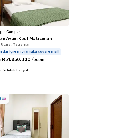
ng
•
Campur
em Ayem Kost Matraman
 Utara, Matraman
m dari green pramuka square mall
i
Rp1.850.000
/
bulan
info lebih banyak