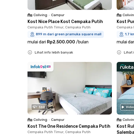
Coliving
•
Campur
Colivi
Kost Nice Place Kost Cempaka Putih
Kost Pu
Cempaka Putih Timur, Cempaka Putih
Cempaka P
899 m dari green pramuka square mall
1.7 k
mulai dari
Rp2.500.000
/
bulan
mulai dar
Lihat info lebih banyak
Lihat 
Close
Close
360
Vide
Coliving
•
Campur
Colivi
Kost The One Residence Cempaka Putih
Kost Ru
Cempaka Putih Timur, Cempaka Putih
Salemb