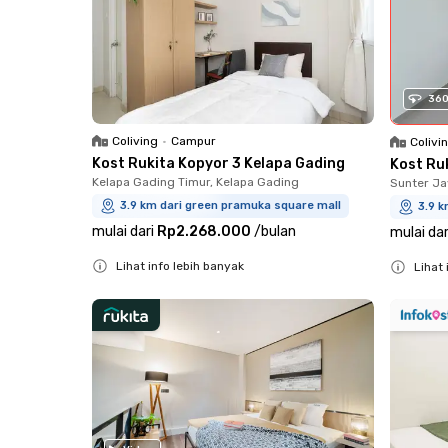
36
Coliving
•
Campur
Colivi
Kost Rukita Kopyor 3 Kelapa Gading
Kost Ru
Kelapa Gading Timur, Kelapa Gading
Sunter Ja
3.9 km dari green pramuka square mall
3.9 k
mulai dari
Rp2.268.000
/
bulan
mulai dar
Lihat info lebih banyak
Lihat 
Close
Close