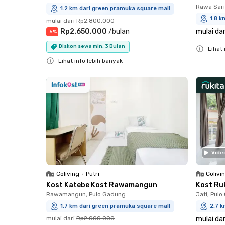
Rawa Sari
1.2 km dari green pramuka square mall
1.8 k
mulai dari
Rp2.800.000
Rp2.650.000
/
bulan
mulai dar
-
5
%
Diskon sewa min. 3 Bulan
Lihat 
Lihat info lebih banyak
Close
Close
Vide
Coliving
•
Putri
Colivi
Kost Katebe Kost Rawamangun
Kost Ru
Rawamangun, Pulo Gadung
Jati, Pul
1.7 km dari green pramuka square mall
2.7 k
mulai dari
Rp2.000.000
mulai dar