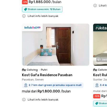
Rp1.885.000
/
bulan
-
5
%
Lihat 
Diskon sewa min. 12 Bulan
Close
Lihat info lebih banyak
Close
360
Coliving
•
Putri
Colivi
Kost Gafa Residence Paseban
Kost Ru
Paseban, Senen
Sunter Ja
2.7 km dari green pramuka square mall
3.4 k
mulai dari
Rp1.800.000
/
bulan
mulai dari
Rp
-
10
%
Lihat info lebih banyak
Diskon
Close