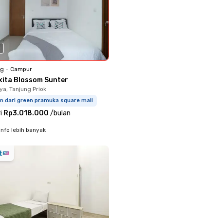
0
ng
•
Campur
kita Blossom Sunter
ya, Tanjung Priok
m dari green pramuka square mall
i
Rp3.018.000
/
bulan
info lebih banyak