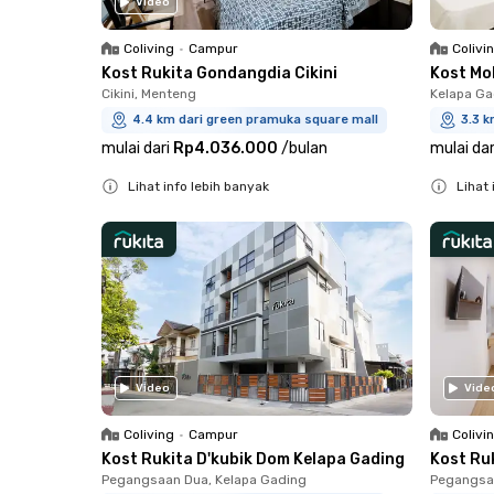
Video
Coliving
•
Campur
Colivi
Kost Rukita Gondangdia Cikini
Kost Mo
Cikini, Menteng
Kelapa Ga
4.4 km dari green pramuka square mall
3.3 k
mulai dari
Rp4.036.000
/
bulan
mulai dar
Lihat info lebih banyak
Lihat 
Close
Close
Video
Vide
Coliving
•
Campur
Colivi
Kost Rukita D'kubik Dom Kelapa Gading
Kost Ru
Pegangsaan Dua, Kelapa Gading
Pegangsaa