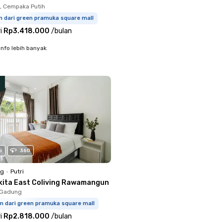
, Cempaka Putih
m dari green pramuka square mall
i
Rp3.418.000
/
bulan
info lebih banyak
o
360
ng
•
Putri
kita East Coliving Rawamangun
o Gadung
m dari green pramuka square mall
i
Rp2.818.000
/
bulan