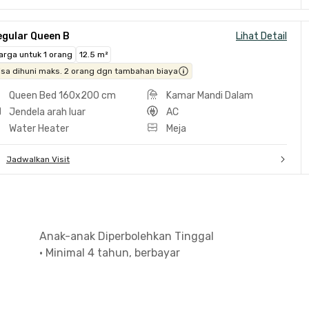
egular Queen B
Lihat Detail
arga untuk 1 orang
12.5 m²
isa dihuni maks. 2 orang dgn tambahan biaya
Queen Bed 160x200 cm
Kamar Mandi Dalam
Jendela arah luar
AC
Water Heater
Meja
Jadwalkan Visit
Anak-anak Diperbolehkan Tinggal
•
Minimal 4 tahun, berbayar