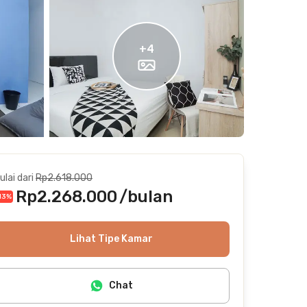
+
4
ulai dari
Rp2.618.000
Rp2.268.000
/bulan
13
%
Termasuk internet/wifi, air, laundry, cleaning
Lihat Tipe Kamar
Chat