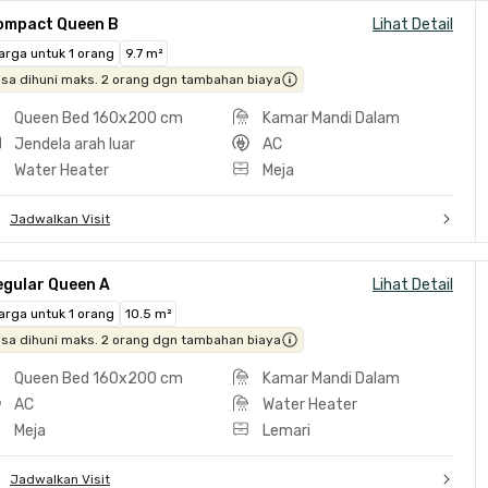
ompact Queen B
Lihat Detail
arga untuk 1 orang
9.7 m²
isa dihuni maks. 2 orang dgn tambahan biaya
Queen Bed 160x200 cm
Kamar Mandi Dalam
Jendela arah luar
AC
Water Heater
Meja
Jadwalkan Visit
egular Queen A
Lihat Detail
arga untuk 1 orang
10.5 m²
isa dihuni maks. 2 orang dgn tambahan biaya
Queen Bed 160x200 cm
Kamar Mandi Dalam
AC
Water Heater
Meja
Lemari
Jadwalkan Visit