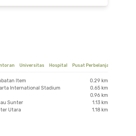
ntoran
Universitas
Hospital
Pusat Perbelanjaan & Hibura
mbatan Item
0.29 km
arta International Stadium
0.65 km
0.96 km
nau Sunter
1.13 km
ter Utara
1.18 km