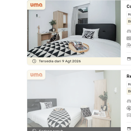
C
H
B
Tersedia dari 9 Agt 2026
R
H
B