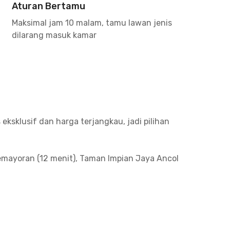
Aturan Bertamu
Maksimal jam 10 malam, tamu lawan jenis
dilarang masuk kamar
ksklusif dan harga terjangkau, jadi pilihan
emayoran (12 menit), Taman Impian Jaya Ancol
WTC Mangga Dua sekitar 15 menit berkendara.
it) dan Universitas YARSI (17 menit). FYI, RS