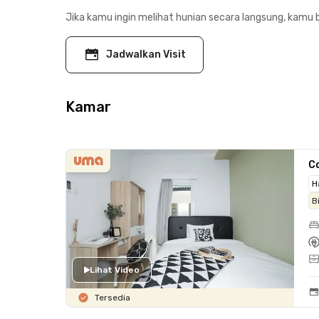
Jika kamu ingin melihat hunian secara langsung, kamu b
Jadwalkan Visit
Kamar
C
H
B
Lihat Video
Tersedia