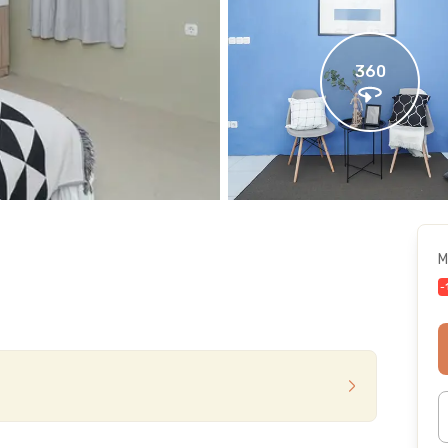
360
M
-