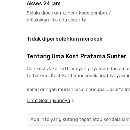
Akses 24 jam
Selalu diberikan kunci / kode gembok /
dibukakan jika ada security
Tidak diperbolehkan merokok
Tentang Uma Kost Pratama Sunter
Cari kost Jakarta Utara yang nyaman dan aman? 
terbaikmu. Kost Sunter ini cocok buat karyawan
Kamu dengan mudah bisa mencapai Jakarta Inte
(17 menit), dan Stasiun Kampung Bandan (22 m
Lihat Selengkapnya
Buat mahasiswa juga masih oke, karena kost Sun
Mitra Kemayoran yang jaraknya 7 menit jadi ru
Ada info yang kurang tepat atau kendala lai