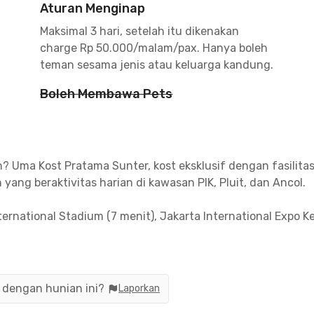
Aturan Menginap
Maksimal 3 hari, setelah itu dikenakan
charge Rp 50.000/malam/pax. Hanya boleh
teman sesama jenis atau keluarga kandung.
Boleh Membawa Pets
Uma Kost Pratama Sunter, kost eksklusif dengan fasilitas e
 yang beraktivitas harian di kawasan PIK, Pluit, dan Ancol.
rnational Stadium (7 menit), Jakarta International Expo K
enit). Untuk belanja bisa mampir ke Mangga 2 Square dan 
ter, Jakarta Utara ini dekat Universitas Bunda Mulia (15 men
mah sakit terdekat kalau kamu butuh pertolongan medis.
n dengan hunian ini?
Laporkan