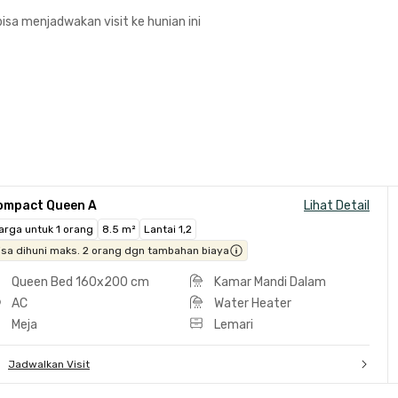
isa menjadwakan visit ke hunian ini
ompact Queen A
Lihat Detail
arga untuk 1 orang
8.5 m²
Lantai 1,2
isa dihuni maks. 2 orang dgn tambahan biaya
Queen Bed 160x200 cm
Kamar Mandi Dalam
AC
Water Heater
Meja
Lemari
Jadwalkan Visit