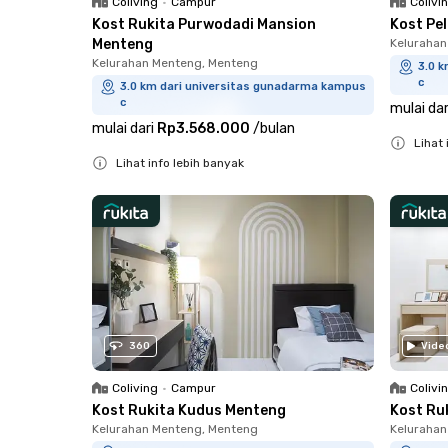
Coliving
•
Campur
Colivi
Kost Rukita Purwodadi Mansion
Kost Pe
Menteng
Kelurahan
Kelurahan Menteng, Menteng
3.0 
c
3.0 km dari universitas gunadarma kampus
c
mulai dar
mulai dari
Rp3.568.000
/
bulan
Lihat 
Lihat info lebih banyak
Close
Close
360
Vide
Coliving
•
Campur
Colivi
Kost Rukita Kudus Menteng
Kost Ruk
Kelurahan Menteng, Menteng
Kelurahan