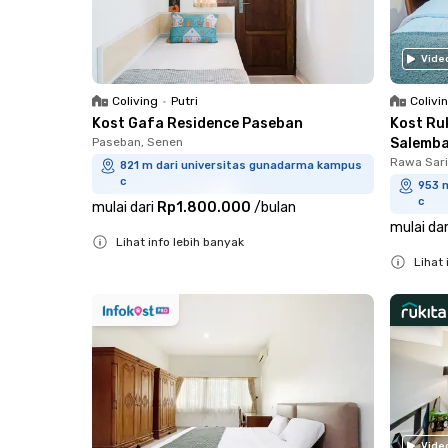
Vide
Coliving
•
Putri
Colivi
Kost Gafa Residence Paseban
Kost Ru
Paseban, Senen
Salemb
Rawa Sari
821 m dari universitas gunadarma kampus
c
953 
c
mulai dari
Rp1.800.000
/
bulan
mulai dar
Lihat info lebih banyak
Lihat 
Close
Close
Vide