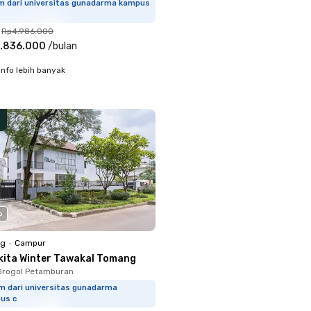
km dari universitas gunadarma kampus
Rp4.986.000
.836.000
/
bulan
info lebih banyak
o
ng
•
Campur
kita Winter Tawakal Tomang
Grogol Petamburan
km dari universitas gunadarma
us c