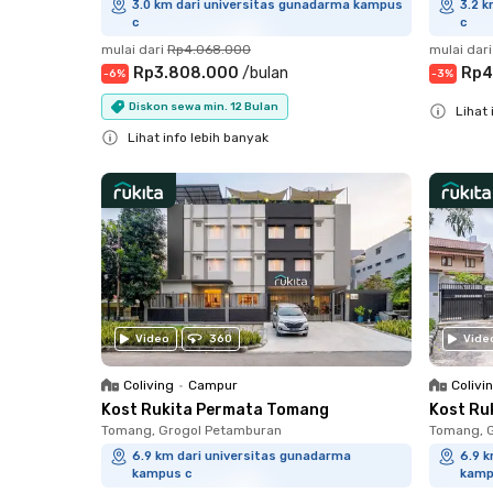
3.0 km dari universitas gunadarma kampus
3.2 
c
c
mulai dari
Rp4.068.000
mulai dari
Rp3.808.000
/
bulan
Rp4
-
6
%
-
3
%
Diskon sewa min. 12 Bulan
Lihat 
Lihat info lebih banyak
Close
Close
Video
360
Vide
Coliving
•
Campur
Colivi
Kost Rukita Permata Tomang
Kost Ru
Tomang, Grogol Petamburan
Tomang, 
6.9 km dari universitas gunadarma
6.9 
kampus c
kamp