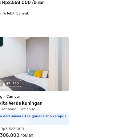
i
Rp2.568.000
/
bulan
info lebih banyak
o
360
ng
•
Campur
kita Verde Kuningan
 Setiabudi, Setiabudi
km dari universitas gunadarma kampus
Rp3.568.000
.308.000
/
bulan