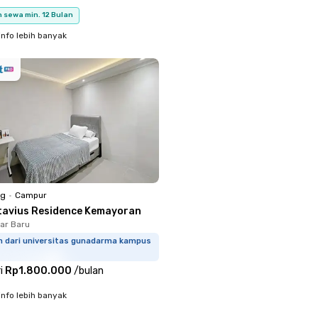
 sewa min. 12 Bulan
info lebih banyak
ng
•
Campur
tavius Residence Kemayoran
har Baru
km dari universitas gunadarma kampus
i
Rp1.800.000
/
bulan
info lebih banyak