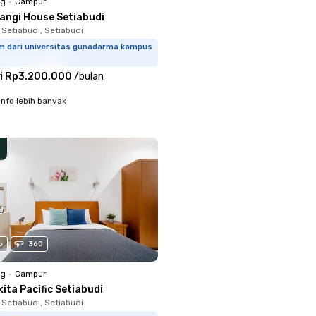
ng
•
Campur
langi House Setiabudi
 Setiabudi, Setiabudi
km dari universitas gunadarma kampus
i
Rp3.200.000
/
bulan
info lebih banyak
o
360
ng
•
Campur
ita Pacific Setiabudi
 Setiabudi, Setiabudi