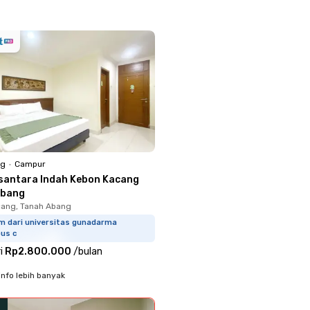
ng
•
Campur
santara Indah Kebon Kacang
Abang
ang, Tanah Abang
km dari universitas gunadarma
us c
i
Rp2.800.000
/
bulan
info lebih banyak