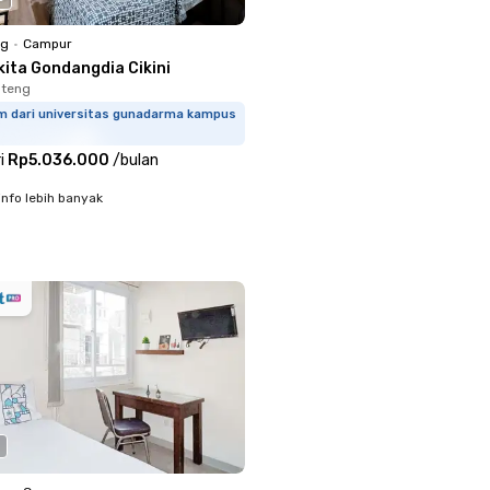
ng
•
Campur
kita Gondangdia Cikini
nteng
km dari universitas gunadarma kampus
i
Rp5.036.000
/
bulan
info lebih banyak