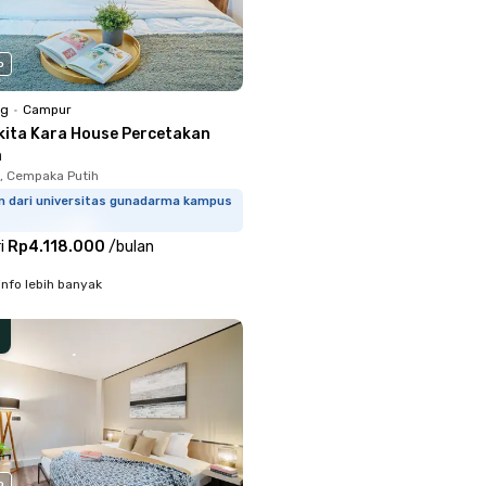
o
ng
•
Campur
kita Kara House Percetakan
a
, Cempaka Putih
m dari universitas gunadarma kampus
i
Rp4.118.000
/
bulan
info lebih banyak
o