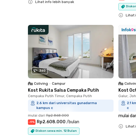
Lihat info lebih banyak
Diskon
Close
Lihat 
Close
360
Coliving
•
Campur
Colivi
Kost Rukita Salsa Cempaka Putih
Kost Oc
Cempaka Putih Timur, Cempaka Putih
Galur, Jo
2.6 km dari universitas gunadarma
2.1 
kampus c
c
mulai dari
Rp2.868.000
mulai dar
Rp2.608.000
/
bulan
-
9
%
Lihat 
Diskon sewa min. 12 Bulan
Close