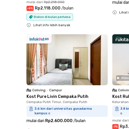
mulai dari
Rp2.218.000
mulai dar
Rp2.118.000
/
bulan
-
4
%
Lihat 
Diskon di bulan pertama
Close
Lihat info lebih banyak
Close
Vide
Coliving
•
Campur
Colivi
Kost Pure Livin Cempaka Putih
Kost Ru
Cempaka Putih Timur, Cempaka Putih
Kelurahan
3.6 km dari universitas gunadarma
3.8 
kampus c
c
mulai dari
Rp2.600.000
/
bulan
mulai dari
Rp3
-
7
%