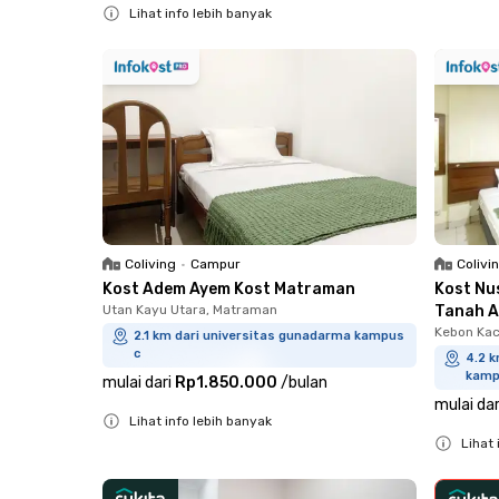
Lihat info lebih banyak
Close
Coliving
•
Campur
Colivi
Kost Adem Ayem Kost Matraman
Kost Nu
Utan Kayu Utara, Matraman
Tanah 
Kebon Kac
2.1 km dari universitas gunadarma kampus
c
4.2 
kamp
mulai dari
Rp1.850.000
/
bulan
mulai dar
Lihat info lebih banyak
Lihat 
Close
Close