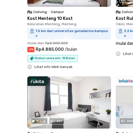
Coliving
•
Campur
Colivi
Kost Menteng 10 Kost
Kost Ru
Kelurahan Menteng, Menteng
Cikini, Me
1.5 km dari universitas gunadarma kampus
2.2 
c
c
mulai dari
Rp5.000.000
mulai dar
Rp4.885.000
/
bulan
-
2
%
Lihat 
Diskon sewa min. 12 Bulan
Close
Lihat info lebih banyak
Close
Video
360
360