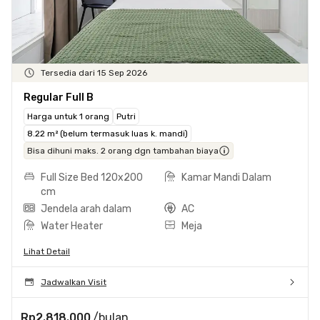
Tersedia dari 15 Sep 2026
Regular Full B
Harga untuk 1 orang
Putri
8.22 m² (belum termasuk luas k. mandi)
Bisa dihuni maks. 2 orang dgn tambahan biaya
Full Size Bed 120x200
Kamar Mandi Dalam
cm
Jendela arah dalam
AC
Water Heater
Meja
Lihat Detail
Jadwalkan Visit
Rp2.818.000
/bulan