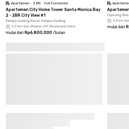
📍Pagi Sore – 6 menit
Apartemen
•
2 BR
•
Full Furnished
Aparteme
📍Tip Top Rawamangun – 7 menit
Apartemen City Home Tower Santa Monica Bay
Apartemen 
📍RS EMC Pulomas – 12 menit
2 - 2BR City View #1
Cipinang Bes
📍RS Antam Medika – 7 menit
Kelapa Gading Barat, Kelapa Gading
2.5 km da
📍RSUP Persahabatan – 8 menit
2.0 km dari Stasiun LRT Boulevard Utara
mulai dari
R
mulai dari
Rp6.800.000
/
bulan
Fasilitas Lengkap dan Modern
✅WiFi
✅Parking area
✅CCTV
✅Smart lock door
✅Dapur di lantai 2 & 3
✅Dining area
✅Fully furnished room
✅AC
✅Kamar mandi dalam
✅Water heater
✅Laundry
✅Cleaning room
Dengan fasilitas premium dan akses mudah ke berbagai
tempat penting, Rukita East Coliving Rawamangun adalah