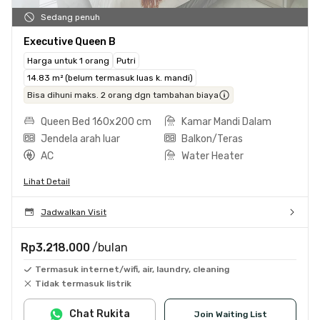
Sedang penuh
Executive Queen B
Harga untuk 1 orang
Putri
14.83 m² (belum termasuk luas k. mandi)
Bisa dihuni maks. 2 orang dgn tambahan biaya
Queen Bed 160x200 cm
Kamar Mandi Dalam
Jendela arah luar
Balkon/Teras
AC
Water Heater
Lihat Detail
Jadwalkan Visit
Rp3.218.000
/bulan
Termasuk internet/wifi, air, laundry, cleaning
Tidak termasuk listrik
Chat Rukita
Join Waiting List