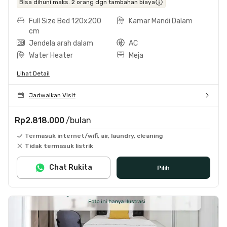
Bisa dihuni maks. 2 orang dgn tambahan biaya
Full Size Bed 120x200
Kamar Mandi Dalam
cm
Jendela arah dalam
AC
Water Heater
Meja
Lihat Detail
Jadwalkan Visit
Rp2.818.000
/bulan
Termasuk internet/wifi, air, laundry, cleaning
Tidak termasuk listrik
Chat Rukita
Pilih