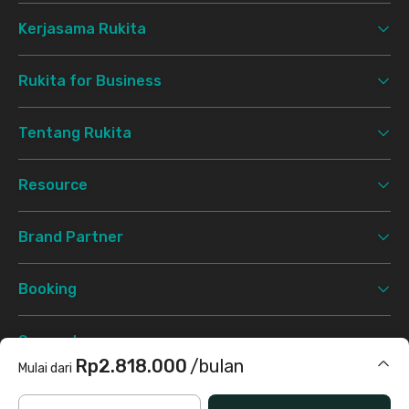
Kerjasama Rukita
Rukita for Business
Tentang Rukita
Resource
Brand Partner
Booking
Support
Rp2.818.000
/bulan
Mulai dari
Syarat & Ketentuan
Kebijakan Privasi
©
2026 Rukita. All rights reserved.
Termasuk internet/wifi, air, laundry, cleaning