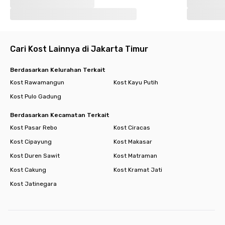
pilihan ideal untuk kamu yang mengutamakan kenyamanan,
keamanan, dan efisiensi dalam hunian sehari-hari.
Cari Kost Lainnya di Jakarta Timur
Berdasarkan Kelurahan Terkait
Kost Rawamangun
Kost Kayu Putih
Kost Pulo Gadung
Berdasarkan Kecamatan Terkait
Kost Pasar Rebo
Kost Ciracas
Kost Cipayung
Kost Makasar
Kost Duren Sawit
Kost Matraman
Kost Cakung
Kost Kramat Jati
Kost Jatinegara