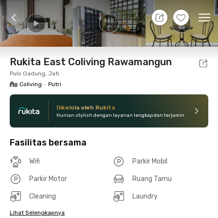
8 Agt 26 - Belum tahu
+
14
Ope
360
Foto
Fasilitas bersama
Lokasi
Kamar
Atura
Rukita East Coliving Rawamangun
Pulo Gadung, Jati
Coliving
•
Putri
Dikelola oleh Rukita
Hunian stylish dengan layanan lengkap dan terjamin
Fasilitas bersama
Wifi
Parkir Mobil
Parkir Motor
Ruang Tamu
Cleaning
Laundry
Lihat Selengkapnya