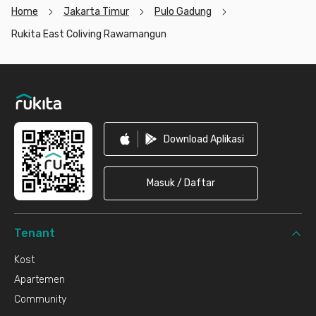
Home
Jakarta Timur
Pulo Gadung
Rukita East Coliving Rawamangun
Footer
Download Aplikasi
Masuk / Daftar
Tenant
Kost
Apartemen
Community