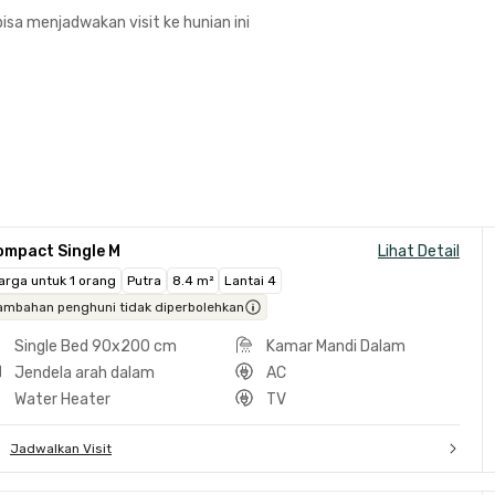
isa menjadwakan visit ke hunian ini
ompact Single M
Lihat Detail
arga untuk 1 orang
Putra
8.4 m²
Lantai 4
ambahan penghuni tidak diperbolehkan
Single Bed 90x200 cm
Kamar Mandi Dalam
Jendela arah dalam
AC
Water Heater
TV
Jadwalkan Visit