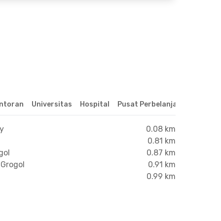
ntoran
Universitas
Hospital
Pusat Perbelanjaan & Hibura
xy
0.08 km
0.81 km
gol
0.87 km
 Grogol
0.91 km
0.99 km