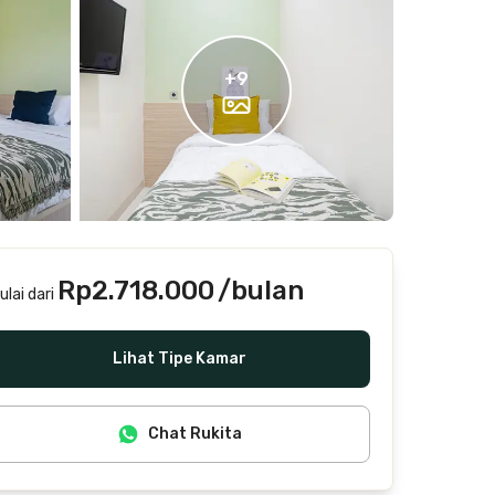
+
9
Rp2.718.000
/bulan
ulai dari
Termasuk internet/wifi, air, laundry, cleaning
Lihat Tipe Kamar
Chat Rukita