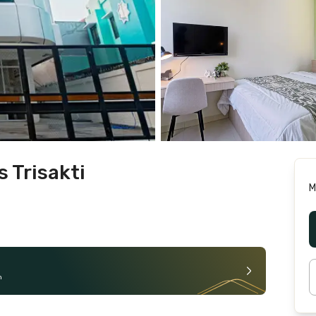
s Trisakti
M
n