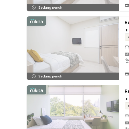
Sedang penuh
Re
H
T
Sedang penuh
Re
H
T