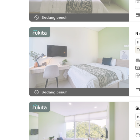
Sedang penuh
R
H
T
Sedang penuh
Su
H
T