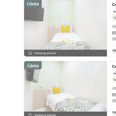
Co
H
T
Sedang penuh
Co
H
T
Sedang penuh