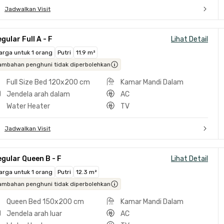
Jadwalkan Visit
gular Full A - F
Lihat Detail
arga untuk 1 orang
Putri
11.9 m²
ambahan penghuni tidak diperbolehkan
Full Size Bed 120x200 cm
Kamar Mandi Dalam
Jendela arah dalam
AC
Water Heater
TV
Jadwalkan Visit
gular Queen B - F
Lihat Detail
arga untuk 1 orang
Putri
12.3 m²
ambahan penghuni tidak diperbolehkan
Queen Bed 150x200 cm
Kamar Mandi Dalam
Jendela arah luar
AC