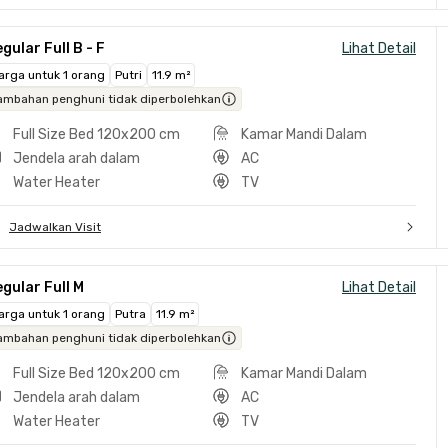
gular Full B - F
Lihat Detail
arga untuk 1 orang
Putri
11.9 m²
ambahan penghuni tidak diperbolehkan
Full Size Bed 120x200 cm
Kamar Mandi Dalam
Jendela arah dalam
AC
Water Heater
TV
Jadwalkan Visit
gular Full M
Lihat Detail
arga untuk 1 orang
Putra
11.9 m²
ambahan penghuni tidak diperbolehkan
Full Size Bed 120x200 cm
Kamar Mandi Dalam
Jendela arah dalam
AC
Water Heater
TV