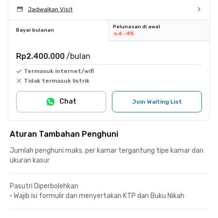
Jadwalkan Visit
Pelunasan di awal
Bayar bulanan
s.d. -4%
Rp2.400.000
/bulan
Termasuk internet/wifi
Tidak termasuk listrik
Chat
Join Waiting List
Aturan Tambahan Penghuni
Jumlah penghuni maks. per kamar tergantung tipe kamar dan
ukuran kasur
Pasutri Diperbolehkan
•
Wajib isi formulir dan menyertakan KTP dan Buku Nikah