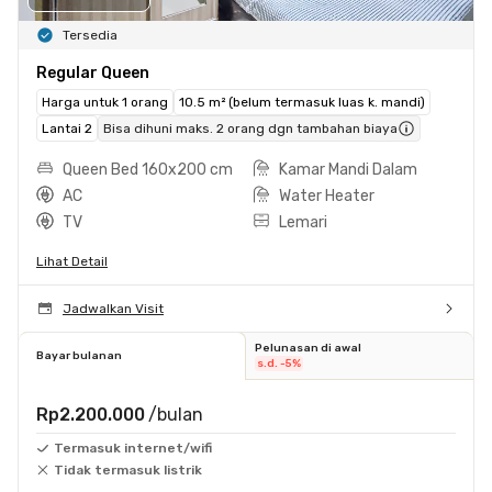
Tersedia
Regular Queen
Harga untuk 1 orang
10.5 m² (belum termasuk luas k. mandi)
Lantai 2
Bisa dihuni maks. 2 orang dgn tambahan biaya
Queen Bed 160x200 cm
Kamar Mandi Dalam
AC
Water Heater
TV
Lemari
Lihat Detail
Jadwalkan Visit
Pelunasan di awal
Bayar bulanan
s.d. -5%
Rp2.200.000
/bulan
Termasuk internet/wifi
Tidak termasuk listrik