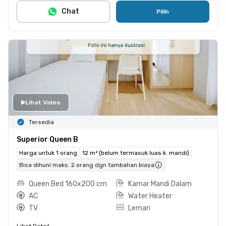
Chat
Pilih
Lihat Video
Tersedia
Superior Queen B
Harga untuk 1 orang
12 m² (belum termasuk luas k. mandi)
Bisa dihuni maks. 2 orang dgn tambahan biaya
Queen Bed 160x200 cm
Kamar Mandi Dalam
AC
Water Heater
TV
Lemari
Lihat Detail