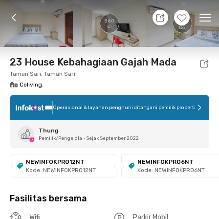
7 Agt 26 - Belum tahu
+
12
Ope
360
Foto
Fasilitas bersama
Lokasi
Kamar
Atura
23 House Kebahagiaan Gajah Mada
Taman Sari, Taman Sari
Coliving
Operasional & layanan penghuni ditangani pemilik properti
Thung
Pemilik/Pengelola
•
Sejak September 2022
NEWINFOKPRO12NT
NEWINFOKPRO6NT
Kode: NEWINFOKPRO12NT
Kode: NEWINFOKPRO6NT
Fasilitas bersama
Wifi
Parkir Mobil