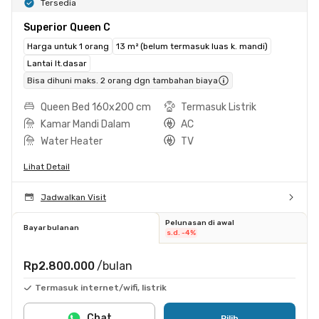
Tersedia
Superior Queen C
Harga untuk 1 orang
13 m² (belum termasuk luas k. mandi)
Lantai lt.dasar
Bisa dihuni maks. 2 orang dgn tambahan biaya
Queen Bed 160x200 cm
Termasuk Listrik
Kamar Mandi Dalam
AC
Water Heater
TV
Lihat Detail
Jadwalkan Visit
Pelunasan di awal
Bayar bulanan
s.d. -4%
Rp2.800.000
/bulan
Termasuk internet/wifi, listrik
Chat
Pilih