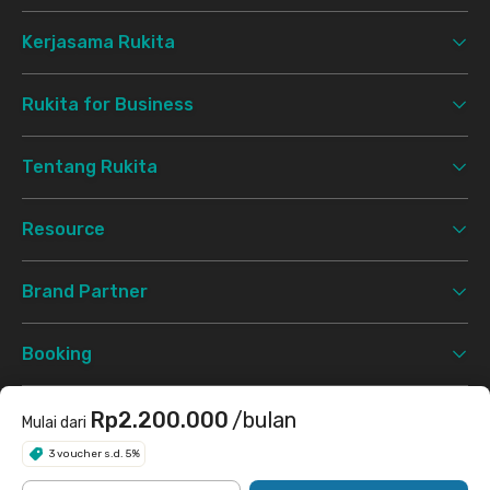
Kerjasama Rukita
Rukita for Business
Tentang Rukita
Resource
Brand Partner
Booking
Support
Rp2.200.000
/bulan
Mulai dari
3 voucher s.d. 5%
Syarat & Ketentuan
Kebijakan Privasi