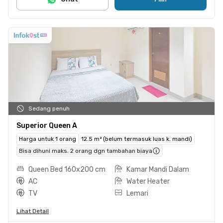
Sedang penuh
Superior Queen A
Harga untuk 1 orang
12.5 m² (belum termasuk luas k. mandi)
Bisa dihuni maks. 2 orang dgn tambahan biaya
Queen Bed 160x200 cm
Kamar Mandi Dalam
AC
Water Heater
TV
Lemari
Lihat Detail