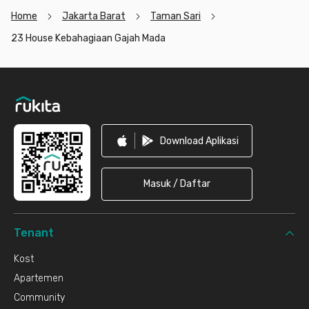
Home
Jakarta Barat
Taman Sari
23 House Kebahagiaan Gajah Mada
Footer
Download Aplikasi
Masuk / Daftar
Tenant
Kost
Apartemen
Community