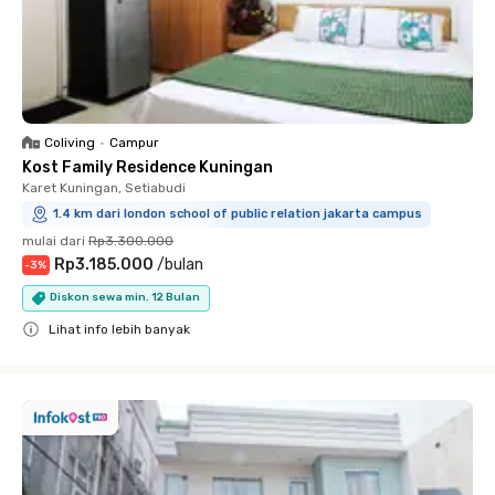
Coliving
•
Campur
Kost Family Residence Kuningan
Karet Kuningan, Setiabudi
1.4 km dari london school of public relation jakarta campus
mulai dari
Rp3.300.000
Rp3.185.000
/
bulan
-
3
%
Diskon sewa min. 12 Bulan
Lihat info lebih banyak
Close