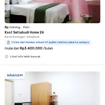
Coliving
•
Putri
Kost Setiabudi Home 26
Karet Kuningan, Setiabudi
1.2 km dari london school of public relation jakarta campus
mulai dari
Rp3.400.000
/
bulan
Lihat info lebih banyak
Close