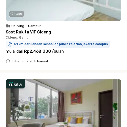
360
Coliving
•
Campur
Kost Rukita VIP Cideng
Cideng, Gambir
4.1 km dari london school of public relation jakarta campus
mulai dari
Rp2.468.000
/
bulan
Lihat info lebih banyak
Close