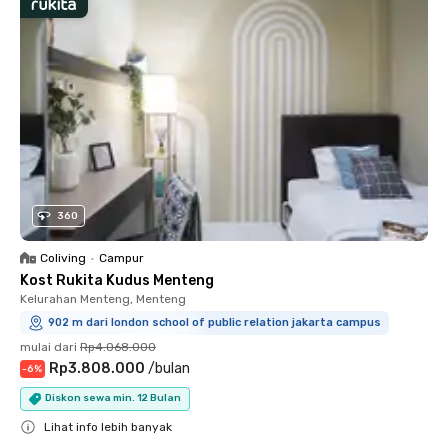
360
Coliving
•
Campur
Kost Rukita Kudus Menteng
Kelurahan Menteng, Menteng
902 m dari london school of public relation jakarta campus
mulai dari
Rp4.068.000
Rp3.808.000
/
bulan
-
6
%
Diskon sewa min. 12 Bulan
Lihat info lebih banyak