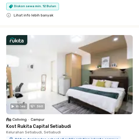
Diskon sewa min. 12 Bulan
Lihat info lebih banyak
Close
Video
360
Coliving
•
Campur
Kost Rukita Capital Setiabudi
Kelurahan Setiabudi, Setiabudi