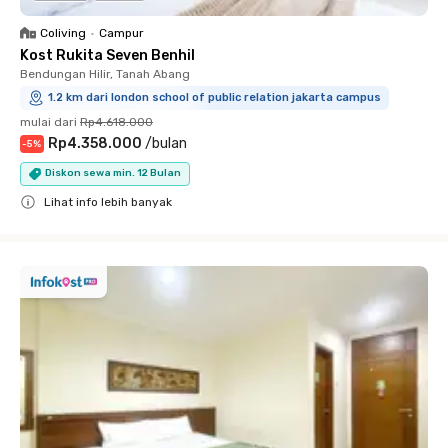
Coliving
•
Campur
Kost Rukita Seven Benhil
Bendungan Hilir, Tanah Abang
1.2 km dari london school of public relation jakarta campus
mulai dari
Rp4.618.000
Rp4.358.000
/
bulan
-
5
%
Diskon sewa min. 12 Bulan
Lihat info lebih banyak
Close