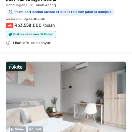
Bendungan Hilir, Tanah Abang
1.1 km dari london school of public relation jakarta campus
mulai dari
Rp3.818.000
Rp3.558.000
/
bulan
-
6
%
Diskon sewa min. 12 Bulan
Lihat info lebih banyak
Close
Video
360