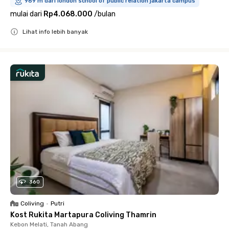
969 m dari london school of public relation jakarta campus
mulai dari
Rp4.068.000
/
bulan
Lihat info lebih banyak
Close
360
Coliving
•
Putri
Kost Rukita Martapura Coliving Thamrin
Kebon Melati, Tanah Abang