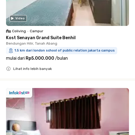
Video
Coliving
•
Campur
Kost Senayan Grand Suite Benhil
Bendungan Hilir, Tanah Abang
1.5 km dari london school of public relation jakarta campus
mulai dari
Rp5.000.000
/
bulan
Lihat info lebih banyak
Close