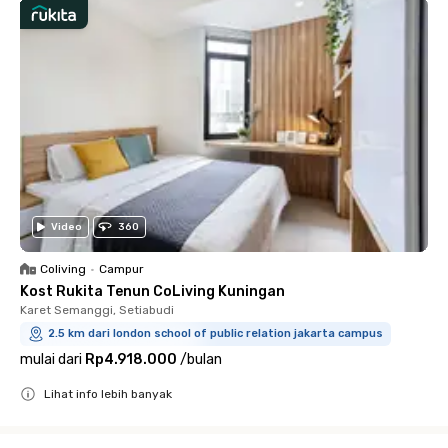
Video
360
Coliving
•
Campur
Kost Rukita Tenun CoLiving Kuningan
Karet Semanggi, Setiabudi
2.5 km dari london school of public relation jakarta campus
mulai dari
Rp4.918.000
/
bulan
Lihat info lebih banyak
Close