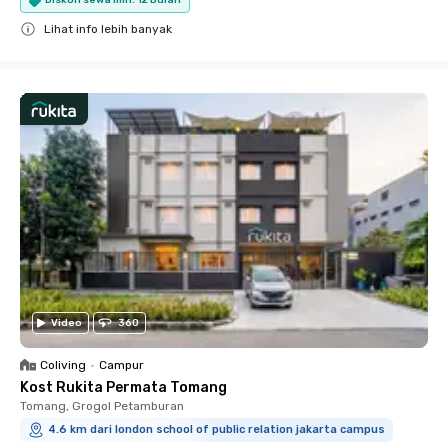
Diskon sewa min. 12 Bulan
Lihat info lebih banyak
Close
Video
360
Coliving
•
Campur
Kost Rukita Permata Tomang
Tomang, Grogol Petamburan
4.6 km dari london school of public relation jakarta campus