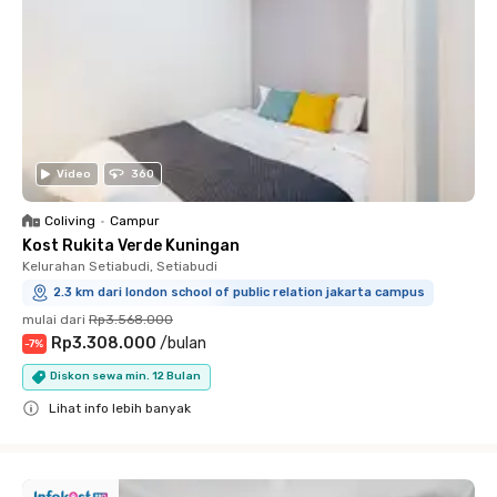
Video
360
Coliving
•
Campur
Kost Rukita Verde Kuningan
Kelurahan Setiabudi, Setiabudi
2.3 km dari london school of public relation jakarta campus
mulai dari
Rp3.568.000
Rp3.308.000
/
bulan
-
7
%
Diskon sewa min. 12 Bulan
Lihat info lebih banyak
Close