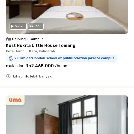
Video
360
Coliving
•
Campur
Kost Rukita Little House Tomang
Kota Bambu Utara, Palmerah
2.8 km dari london school of public relation jakarta campus
mulai dari
Rp2.468.000
/
bulan
Lihat info lebih banyak
Close