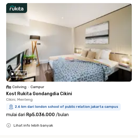
Video
Coliving
•
Campur
Kost Rukita Gondangdia Cikini
Cikini, Menteng
2.6 km dari london school of public relation jakarta campus
mulai dari
Rp5.036.000
/
bulan
Lihat info lebih banyak
Close