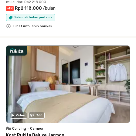
mulai dari
Rp2.218.000
Rp2.118.000
/
bulan
-
4
%
Diskon di bulan pertama
Lihat info lebih banyak
Close
Video
360
Coliving
•
Campur
Kost Rukita Deluxe Harmoni