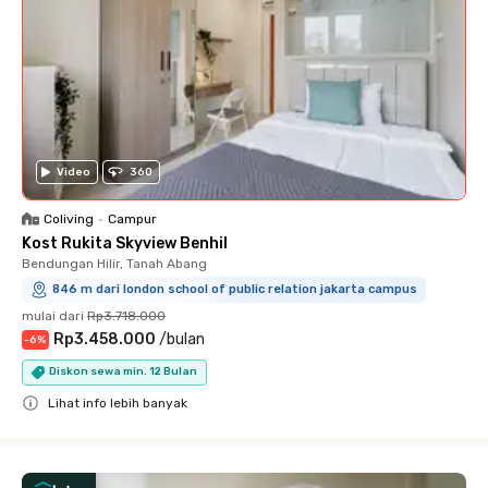
Video
360
Coliving
•
Campur
Kost Rukita Skyview Benhil
Bendungan Hilir, Tanah Abang
846 m dari london school of public relation jakarta campus
mulai dari
Rp3.718.000
Rp3.458.000
/
bulan
-
6
%
Diskon sewa min. 12 Bulan
Lihat info lebih banyak
Close