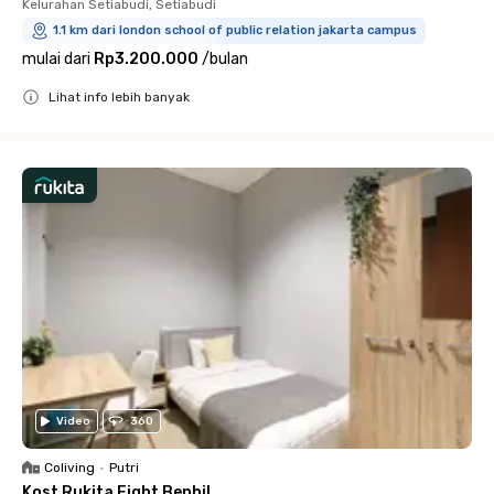
Kelurahan Setiabudi, Setiabudi
1.1 km dari london school of public relation jakarta campus
mulai dari
Rp3.200.000
/
bulan
Lihat info lebih banyak
Close
Video
360
Coliving
•
Putri
Kost Rukita Eight Benhil