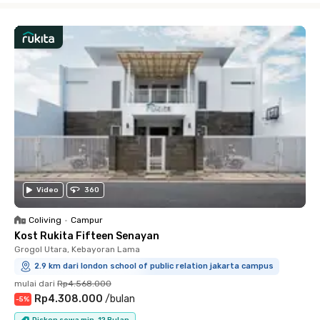
Video
360
Coliving
•
Campur
Kost Rukita Fifteen Senayan
Grogol Utara, Kebayoran Lama
2.9 km dari london school of public relation jakarta campus
mulai dari
Rp4.568.000
Rp4.308.000
/
bulan
-
5
%