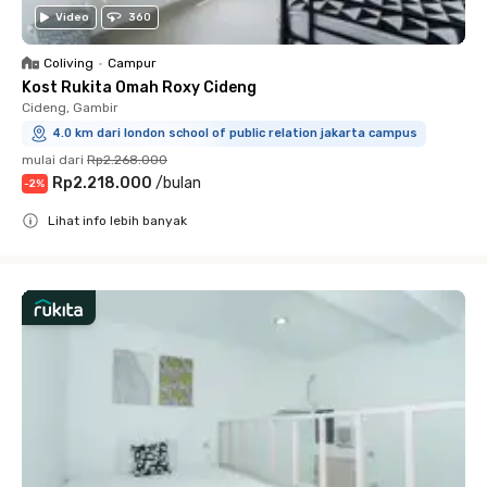
Video
360
Coliving
•
Campur
Kost Rukita Omah Roxy Cideng
Cideng, Gambir
4.0 km dari london school of public relation jakarta campus
mulai dari
Rp2.268.000
Rp2.218.000
/
bulan
-
2
%
Lihat info lebih banyak
Close