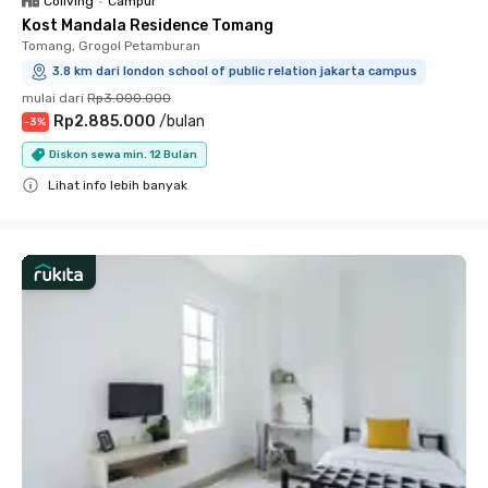
Coliving
•
Campur
Kost Mandala Residence Tomang
Tomang, Grogol Petamburan
3.8 km dari london school of public relation jakarta campus
mulai dari
Rp3.000.000
Rp2.885.000
/
bulan
-
3
%
Diskon sewa min. 12 Bulan
Lihat info lebih banyak
Close