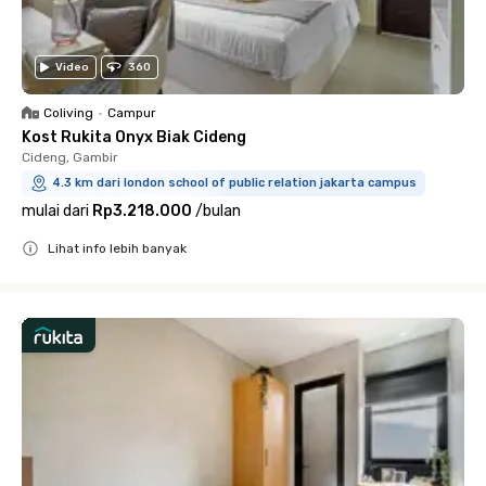
Video
360
Coliving
•
Campur
Kost Rukita Onyx Biak Cideng
Cideng, Gambir
4.3 km dari london school of public relation jakarta campus
mulai dari
Rp3.218.000
/
bulan
Lihat info lebih banyak
Close