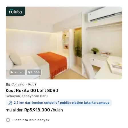
Video
360
Coliving
•
Putri
Kost Rukita QQ Loft SCBD
Senayan, Kebayoran Baru
2.7 km dari london school of public relation jakarta campus
mulai dari
Rp5.918.000
/
bulan
Lihat info lebih banyak
Close