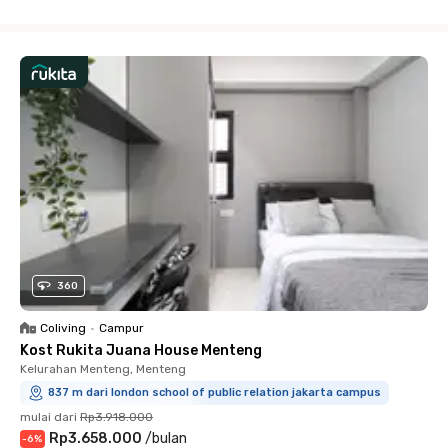
Close
360
Coliving
•
Campur
Kost Rukita Juana House Menteng
Kelurahan Menteng, Menteng
837 m dari london school of public relation jakarta campus
mulai dari
Rp3.918.000
Rp3.658.000
/
bulan
-
6
%