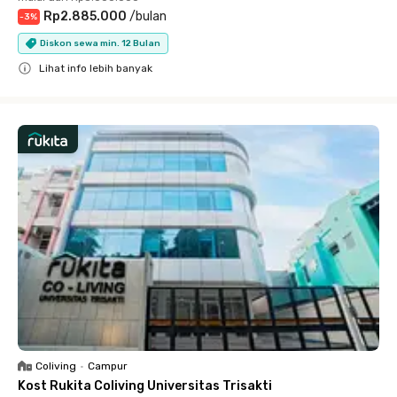
Rp2.885.000
/
bulan
-
3
%
Diskon sewa min. 12 Bulan
Lihat info lebih banyak
Close
Coliving
•
Campur
Kost Rukita Coliving Universitas Trisakti