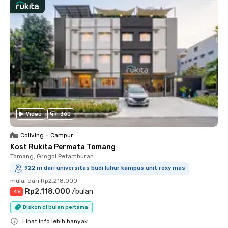
Video
360
Coliving
•
Campur
Kost Rukita Permata Tomang
Tomang, Grogol Petamburan
922 m dari universitas budi luhur kampus unit roxy mas
mulai dari
Rp2.218.000
Rp2.118.000
/
bulan
-
4
%
Diskon di bulan pertama
Lihat info lebih banyak