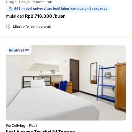
Grogol, Grogol Petamburan
868 m dari universitas budi luhur kampus unit roxy mas
mulai dari
Rp2.718.000
/
bulan
Lihat info lebih banyak
Close
Coliving
•
Putri