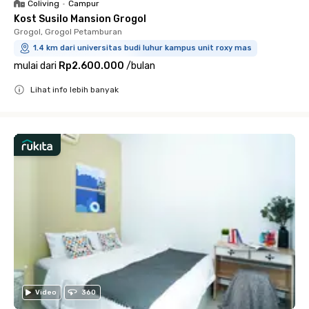
Coliving
•
Campur
Kost Susilo Mansion Grogol
Grogol, Grogol Petamburan
1.4 km dari universitas budi luhur kampus unit roxy mas
mulai dari
Rp2.600.000
/
bulan
Lihat info lebih banyak
Close
Video
360