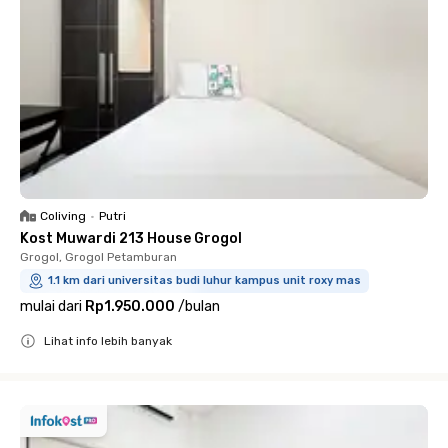
Coliving
•
Putri
Kost Muwardi 213 House Grogol
Grogol, Grogol Petamburan
1.1 km dari universitas budi luhur kampus unit roxy mas
mulai dari
Rp1.950.000
/
bulan
Lihat info lebih banyak
Close