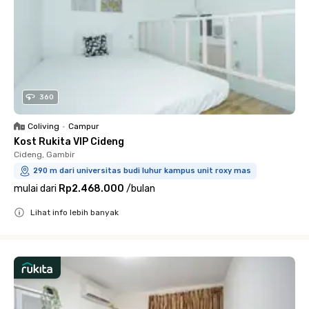
360
Coliving
•
Campur
Kost Rukita VIP Cideng
Cideng, Gambir
290 m dari universitas budi luhur kampus unit roxy mas
mulai dari
Rp2.468.000
/
bulan
Lihat info lebih banyak
Close