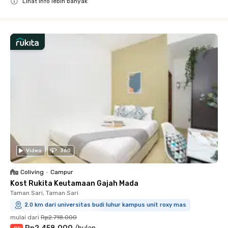
Lihat info lebih banyak
Close
Video
360
Coliving
•
Campur
Kost Rukita Keutamaan Gajah Mada
Taman Sari, Taman Sari
2.0 km dari universitas budi luhur kampus unit roxy mas
mulai dari
Rp2.718.000