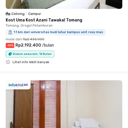
Coliving
•
Campur
Kost Uma Kost Azani Tawakal Tomang
Tomang, Grogol Petamburan
1.1 km dari universitas budi luhur kampus unit roxy mas
mulai dari
Rp2.436.000
Rp2.192.400
/
bulan
-
10
%
Diskon sewa min. 12 Bulan
Lihat info lebih banyak
Close