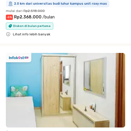
2.0 km dari universitas budi luhur kampus unit roxy mas
mulai dari
Rp2.518.000
Rp2.368.000
/
bulan
-
5
%
Diskon di bulan pertama
Lihat info lebih banyak
Close