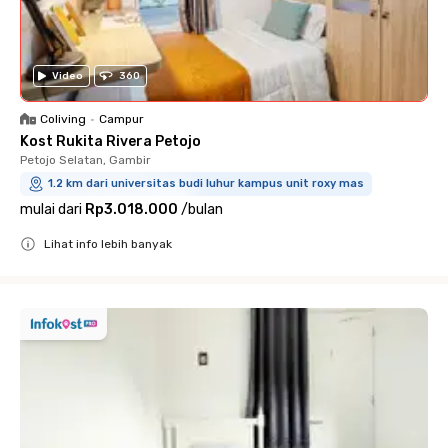
Video
360
Coliving
•
Campur
Kost Rukita Rivera Petojo
Petojo Selatan, Gambir
1.2 km dari universitas budi luhur kampus unit roxy mas
mulai dari
Rp3.018.000
/
bulan
Lihat info lebih banyak
Close