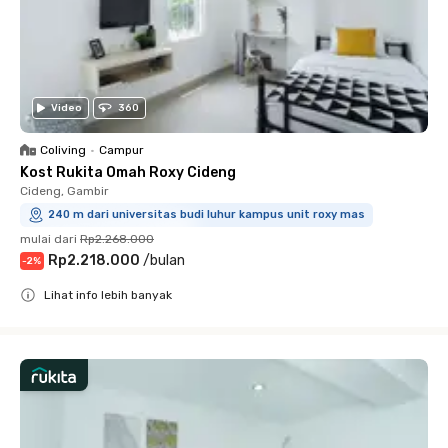
Video
360
Coliving
•
Campur
Kost Rukita Omah Roxy Cideng
Cideng, Gambir
240 m dari universitas budi luhur kampus unit roxy mas
mulai dari
Rp2.268.000
Rp2.218.000
/
bulan
-
2
%
Lihat info lebih banyak
Close