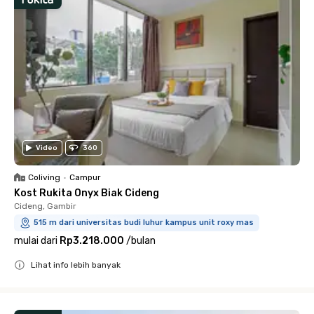
Video
360
Coliving
•
Campur
Kost Rukita Onyx Biak Cideng
Cideng, Gambir
515 m dari universitas budi luhur kampus unit roxy mas
mulai dari
Rp3.218.000
/
bulan
Lihat info lebih banyak
Close