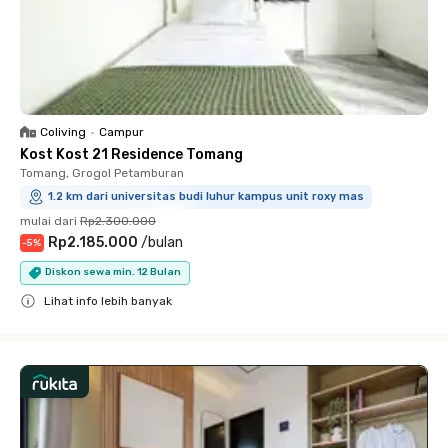
Coliving
•
Campur
Kost Kost 21 Residence Tomang
Tomang, Grogol Petamburan
1.2 km dari universitas budi luhur kampus unit roxy mas
mulai dari
Rp2.300.000
Rp2.185.000
/
bulan
-
5
%
Diskon sewa min. 12 Bulan
Lihat info lebih banyak
Close