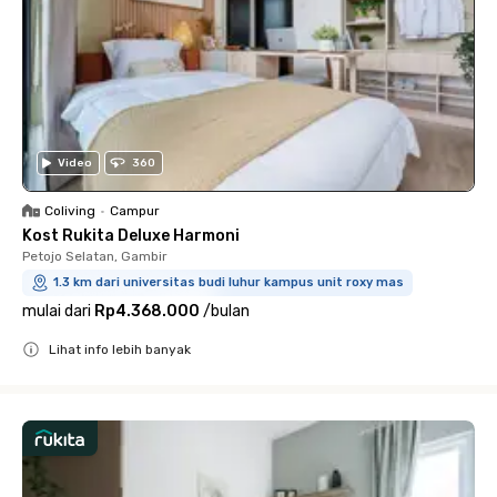
Video
360
Coliving
•
Campur
Kost Rukita Deluxe Harmoni
Petojo Selatan, Gambir
1.3 km dari universitas budi luhur kampus unit roxy mas
mulai dari
Rp4.368.000
/
bulan
Lihat info lebih banyak
Close