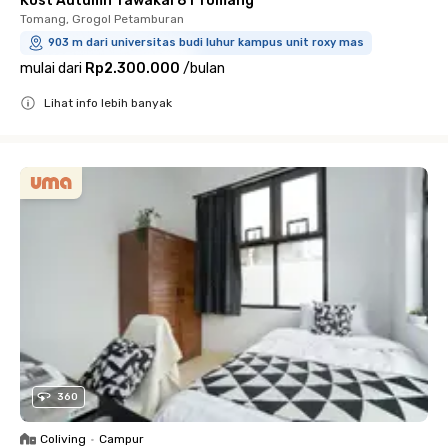
Kost Autumn Tawakal 81 Tomang
Tomang, Grogol Petamburan
903 m dari universitas budi luhur kampus unit roxy mas
mulai dari
Rp2.300.000
/
bulan
Lihat info lebih banyak
Close
360
Coliving
•
Campur