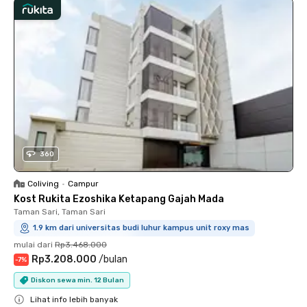
360
Coliving
•
Campur
Kost Rukita Ezoshika Ketapang Gajah Mada
Taman Sari, Taman Sari
1.9 km dari universitas budi luhur kampus unit roxy mas
mulai dari
Rp3.468.000
Rp3.208.000
/
bulan
-
7
%
Diskon sewa min. 12 Bulan
Lihat info lebih banyak