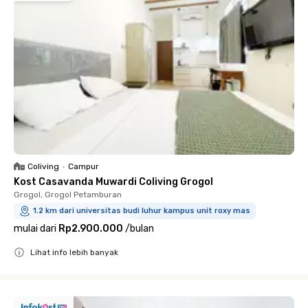
Coliving
•
Campur
Kost Casavanda Muwardi Coliving Grogol
Grogol, Grogol Petamburan
1.2 km dari universitas budi luhur kampus unit roxy mas
mulai dari
Rp2.900.000
/
bulan
Lihat info lebih banyak
Close