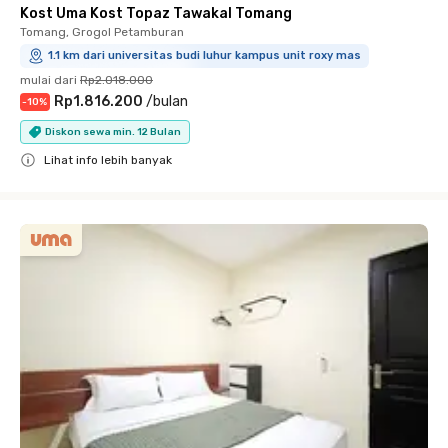
Kost Uma Kost Topaz Tawakal Tomang
Tomang, Grogol Petamburan
1.1 km dari universitas budi luhur kampus unit roxy mas
mulai dari
Rp2.018.000
Rp1.816.200
/
bulan
-
10
%
Diskon sewa min. 12 Bulan
Lihat info lebih banyak
Close