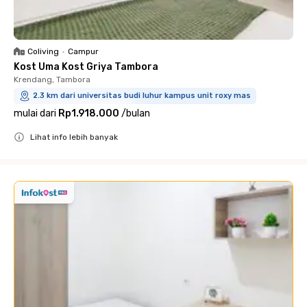
Coliving
•
Campur
Kost Uma Kost Griya Tambora
Krendang, Tambora
2.3 km dari universitas budi luhur kampus unit roxy mas
mulai dari
Rp1.918.000
/
bulan
Lihat info lebih banyak
Close