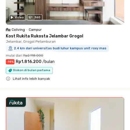
Video
360
Coliving
•
Campur
Kost Rukita Rukosta Jelambar Grogol
Jelambar, Grogol Petamburan
2.4 km dari universitas budi luhur kampus unit roxy mas
mulai dari
Rp2.118.000
Rp1.816.200
/
bulan
-
14
%
Diskon di bulan pertama
Lihat info lebih banyak
Close