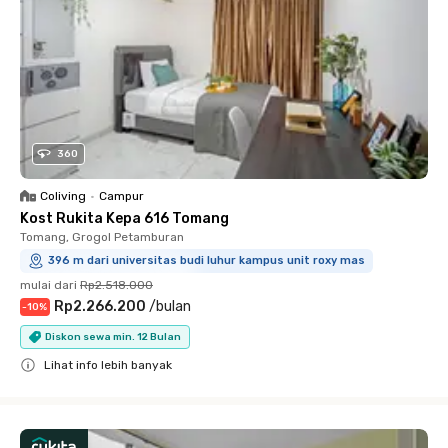
360
Coliving
•
Campur
Kost Rukita Kepa 616 Tomang
Tomang, Grogol Petamburan
396 m dari universitas budi luhur kampus unit roxy mas
mulai dari
Rp2.518.000
Rp2.266.200
/
bulan
-
10
%
Diskon sewa min. 12 Bulan
Lihat info lebih banyak
Close