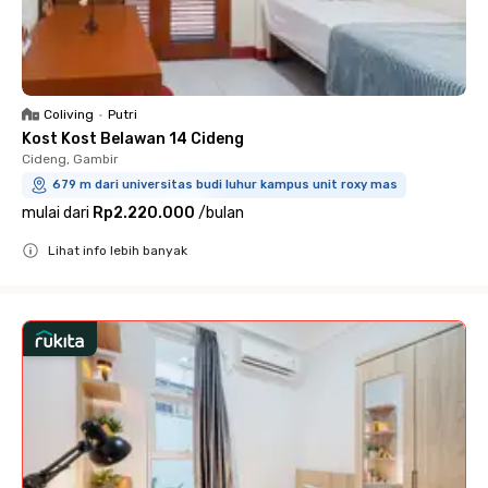
Coliving
•
Putri
Kost Kost Belawan 14 Cideng
Cideng, Gambir
679 m dari universitas budi luhur kampus unit roxy mas
mulai dari
Rp2.220.000
/
bulan
Lihat info lebih banyak
Close