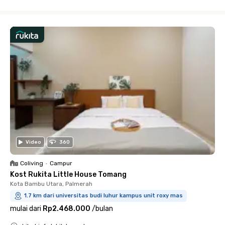
Close
Video
360
Coliving
•
Campur
Kost Rukita Little House Tomang
Kota Bambu Utara, Palmerah
1.7 km dari universitas budi luhur kampus unit roxy mas
mulai dari
Rp2.468.000
/
bulan