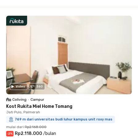
Close
Video
360
Coliving
•
Campur
Kost Rukita Miel Home Tomang
Jati Pulo, Palmerah
769 m dari universitas budi luhur kampus unit roxy mas
mulai dari
Rp2.168.000
Rp2.118.000
/
bulan
-
2
%