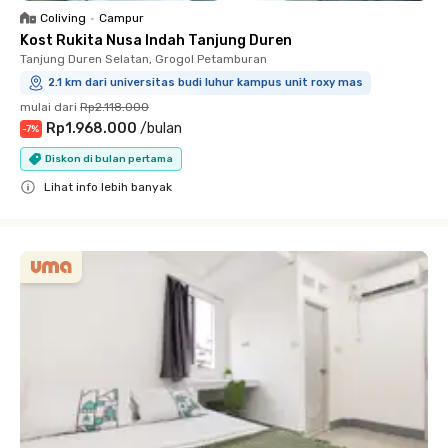
Coliving
•
Campur
Kost Rukita Nusa Indah Tanjung Duren
Tanjung Duren Selatan, Grogol Petamburan
2.1 km dari universitas budi luhur kampus unit roxy mas
mulai dari
Rp2.118.000
Rp1.968.000
/
bulan
-
7
%
Diskon di bulan pertama
Lihat info lebih banyak
Close