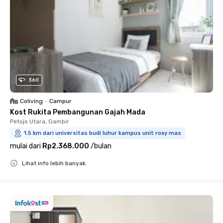
360
Coliving
•
Campur
Kost Rukita Pembangunan Gajah Mada
Petojo Utara, Gambir
1.5 km dari universitas budi luhur kampus unit roxy mas
mulai dari
Rp2.368.000
/
bulan
Lihat info lebih banyak
Close