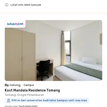
Lihat info lebih banyak
Close
Coliving
•
Campur
Kost Mandala Residence Tomang
Tomang, Grogol Petamburan
934 m dari universitas budi luhur kampus unit roxy mas
mulai dari
Rp3.000.000