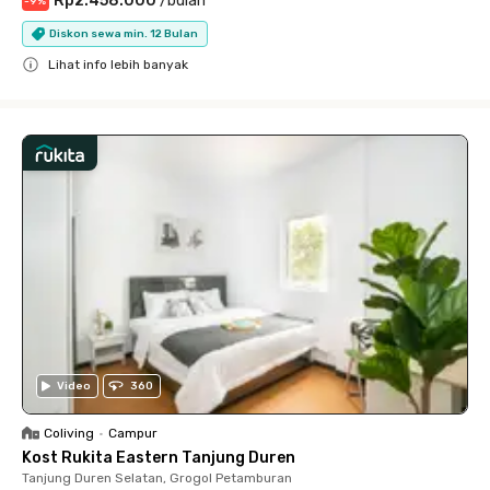
Rp2.458.000
/
bulan
-
9
%
Diskon sewa min. 12 Bulan
Lihat info lebih banyak
Close
Video
360
Coliving
•
Campur
Kost Rukita Eastern Tanjung Duren
Tanjung Duren Selatan, Grogol Petamburan