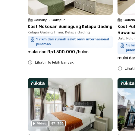
Coliving
•
Campur
Colivi
Kost Mokosan Sumagung Kelapa Gading
Kost Pu
Kelapa Gading Timur, Kelapa Gading
Rawama
Jati, Pul
1.7 km dari rumah sakit omni internasional
pulomas
1.5 k
pulo
mulai dari
Rp1.500.000
/
bulan
mulai dar
Lihat info lebih banyak
Lihat 
Close
Close
Video
360