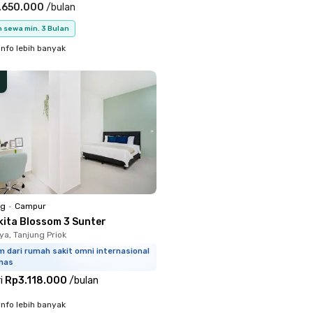
.650.000
/
bulan
 sewa min. 3 Bulan
info lebih banyak
ng
•
Campur
kita Blossom 3 Sunter
ya, Tanjung Priok
m dari rumah sakit omni internasional
mas
i
Rp3.118.000
/
bulan
info lebih banyak