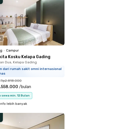
o
ng
•
Campur
kita Kosku Kelapa Gading
n Dua, Kelapa Gading
m dari rumah sakit omni internasional
mas
Rp2.818.000
.558.000
/
bulan
 sewa min. 12 Bulan
info lebih banyak