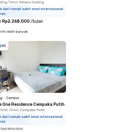
ding Timur, Kelapa Gading
m dari rumah sakit omni internasional
mas
i
Rp2.268.000
/
bulan
info lebih banyak
ng
•
Campur
e One Residence Cempaka Putih
utih Timur, Cempaka Putih
m dari rumah sakit omni internasional
mas
Rp2.800.000