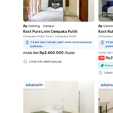
360
Coliving
•
Campur
Colivi
Kost Pure Livin Cempaka Putih
Kost Ru
Cempaka Putih Timur, Cempaka Putih
Cempaka P
1.4 km dari rumah sakit omni internasional
1.5 k
pulomas
pulo
mulai dari
Rp2.600.000
/
bulan
mulai dari
Rp2
-
9
%
Lihat info lebih banyak
Diskon
Close
Lihat 
Close