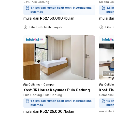
Jati, Pulo Gadung
Kelapa Ga
1.4 km dari rumah sakit omni internasional
2.3 k
pulomas
pulo
mulai dari
Rp2.150.000
/
bulan
mulai dar
Lihat info lebih banyak
Lihat 
Close
Close
360
Coliving
•
Campur
Colivi
Kost JR House Kayumas Pulo Gadung
Kost Th
Pulo Gadung, Pulo Gadung
Cempaka P
1.6 km dari rumah sakit omni internasional
1.5 k
pulomas
pulo
mulai dari
Rp2.125.000
/
bulan
mulai dari