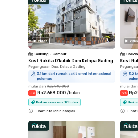
Video
Vide
Coliving
•
Campur
Colivi
Kost Rukita D'kubik Dom Kelapa Gading
Kost Ru
Pegangsaan Dua, Kelapa Gading
Pegangsaa
3.1 km dari rumah sakit omni internasional
3.2 k
pulomas
pulo
mulai dari
Rp2.918.000
mulai dari
Rp2.658.000
/
bulan
Rp2
-
8
%
-
9
%
Diskon sewa min. 12 Bulan
Diskon
Lihat info lebih banyak
Lihat 
Close
Close