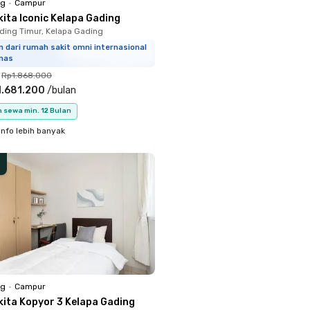
ng
•
Campur
ita Iconic Kelapa Gading
ding Timur, Kelapa Gading
m dari rumah sakit omni internasional
mas
Rp1.868.000
1.681.200
/
bulan
 sewa min. 12 Bulan
info lebih banyak
ng
•
Campur
kita Kopyor 3 Kelapa Gading