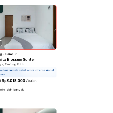
0
ng
•
Campur
kita Blossom Sunter
ya, Tanjung Priok
m dari rumah sakit omni internasional
mas
i
Rp3.018.000
/
bulan
info lebih banyak