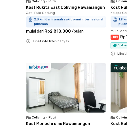
Coliving
•
Putri
Colivi
Kost Rukita East Coliving Rawamangun
Kost Ruk
Jati, Pulo Gadung
Kelapa Ga
2.3 km dari rumah sakit omni internasional
1.9 k
pulomas
pulo
mulai dari
Rp2.818.000
/
bulan
mulai dari
Rp
-
10
%
Lihat info lebih banyak
Diskon
Close
Lihat 
Close
Coliving
•
Putri
Colivi
Kost Monochrome Rawamangun
Kost Ru