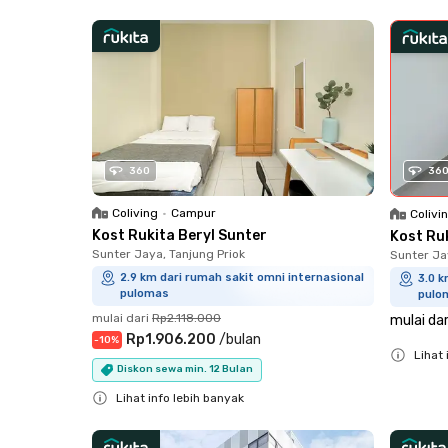
Close
Close
36
360
Coliving
•
Campur
Colivi
Kost Rukita Beryl Sunter
Kost Ru
Sunter Jaya, Tanjung Priok
Sunter Ja
2.9 km dari rumah sakit omni internasional
3.0 k
pulomas
pulo
mulai dari
Rp2.118.000
mulai dar
Rp1.906.200
/
bulan
-
10
%
Lihat 
Diskon sewa min. 12 Bulan
Close
Lihat info lebih banyak
Close