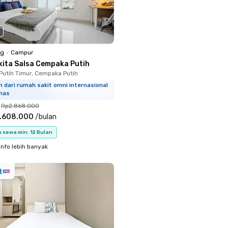
ng
•
Campur
kita Salsa Cempaka Putih
utih Timur, Cempaka Putih
m dari rumah sakit omni internasional
mas
Rp2.868.000
.608.000
/
bulan
 sewa min. 12 Bulan
info lebih banyak