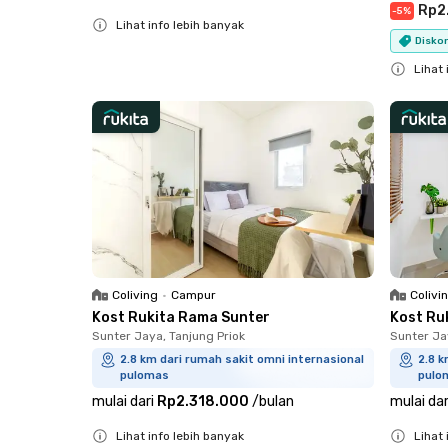
Rp2
-
5
%
Lihat info lebih banyak
Diskon
Close
Lihat 
Close
Coliving
•
Campur
Colivi
Kost Rukita Rama Sunter
Kost Ru
Sunter Jaya, Tanjung Priok
Sunter Ja
2.8 km dari rumah sakit omni internasional
2.8 k
pulomas
pulo
mulai dari
Rp2.318.000
/
bulan
mulai dar
Lihat info lebih banyak
Lihat 