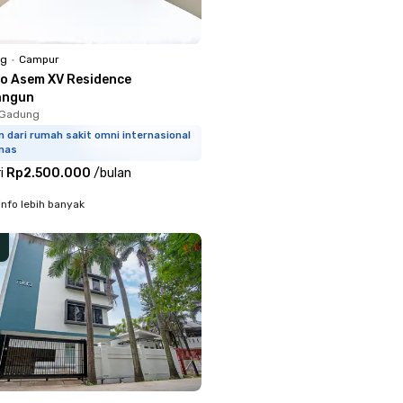
ng
•
Campur
lo Asem XV Residence
ngun
o Gadung
m dari rumah sakit omni internasional
mas
i
Rp2.500.000
/
bulan
info lebih banyak