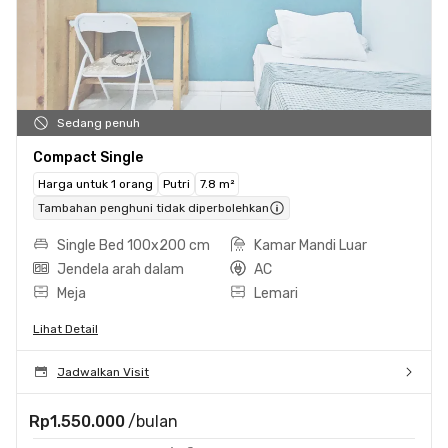
Sedang penuh
Compact Single
Harga untuk 1 orang
Putri
7.8 m²
Tambahan penghuni tidak diperbolehkan
Single Bed 100x200 cm
Kamar Mandi Luar
Jendela arah dalam
AC
Meja
Lemari
Lihat Detail
Jadwalkan Visit
Rp1.550.000
/bulan