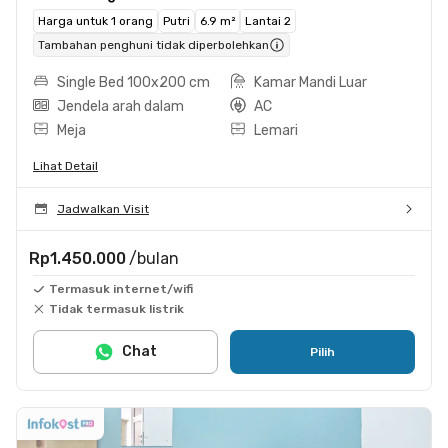
Harga untuk 1 orang
Putri
6.9 m²
Lantai 2
Tambahan penghuni tidak diperbolehkan
Single Bed 100x200 cm
Kamar Mandi Luar
Jendela arah dalam
AC
Meja
Lemari
Lihat Detail
Jadwalkan Visit
Rp1.450.000
/bulan
Termasuk internet/wifi
Tidak termasuk listrik
Chat
Pilih