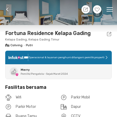
10 Agt 26 - Belum tahu
+
11
Ope
Foto
Fasilitas bersama
Lokasi
Kamar
Atura
Fortuna Residence Kelapa Gading
Kelapa Gading, Kelapa Gading Timur
Coliving
•
Putri
Operasional & layanan penghuni ditangani pemilik properti
Merry
Pemilik/Pengelola
•
Sejak Maret 2024
Fasilitas bersama
Wifi
Parkir Mobil
Parkir Motor
Dapur
Ruang Tamu
CCTV