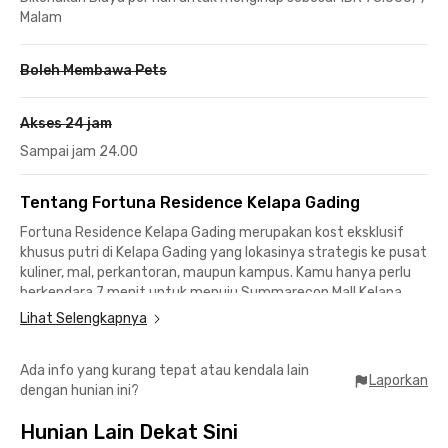
Malam
Boleh Membawa Pets
Akses 24 jam
Sampai jam 24.00
Tentang Fortuna Residence Kelapa Gading
Fortuna Residence Kelapa Gading merupakan kost eksklusif
khusus putri di Kelapa Gading yang lokasinya strategis ke pusat
kuliner, mal, perkantoran, maupun kampus. Kamu hanya perlu
berkendara 7 menit untuk menuju Summarecon Mall Kelapa
Gading dari kost Kelapa Gading ini.
Lihat Selengkapnya
Bagi pekerja di Kawasan industri Pulo Gadung, kamu bisa
Ada info yang kurang tepat atau kendala lain
mencapai kantor hanya dalam waktu 12 menit, sementara
Laporkan
dengan hunian ini?
pekerja di Sunter butuh waktu kurang dari 30 menit untuk ke
kantor. Kost eksklusif ini juga sangat dekat ke berbagai kampus
Hunian Lain Dekat Sini
ternama, seperti Universitas Jayabaya yang bisa dicapai