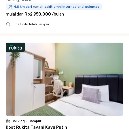
Kwitang, Senen
4.8 km dari rumah sakit omni internasional pulomas
mulai dari
Rp2.950.000
/
bulan
Lihat info lebih banyak
Close
Coliving
•
Campur
Kost Rukita Tavani Kayu Putih