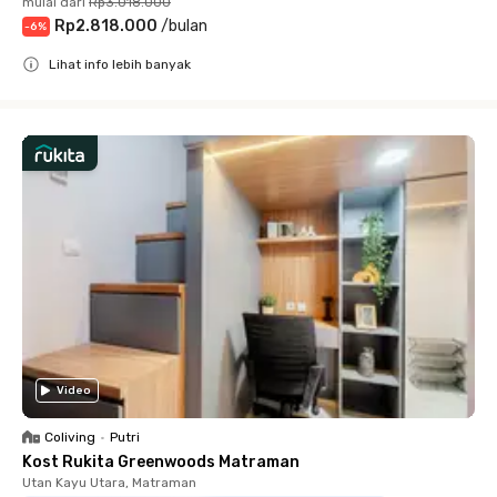
mulai dari
Rp3.018.000
Rp2.818.000
/
bulan
-
6
%
Lihat info lebih banyak
Close
Video
Coliving
•
Putri
Kost Rukita Greenwoods Matraman
Utan Kayu Utara, Matraman