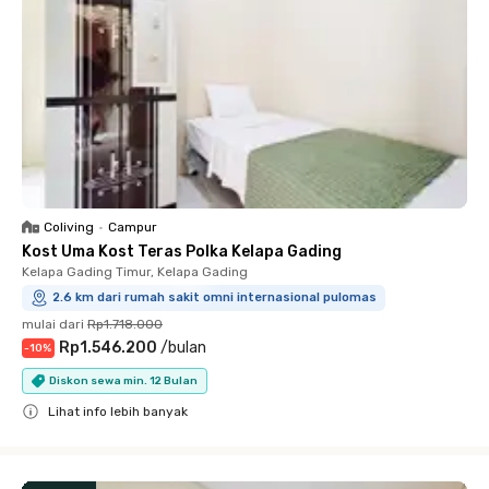
Coliving
•
Campur
Kost Uma Kost Teras Polka Kelapa Gading
Kelapa Gading Timur, Kelapa Gading
2.6 km dari rumah sakit omni internasional pulomas
mulai dari
Rp1.718.000
Rp1.546.200
/
bulan
-
10
%
Diskon sewa min. 12 Bulan
Lihat info lebih banyak
Close