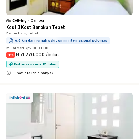
Coliving
•
Campur
Kost J Kost Barokah Tebet
Kebon Baru, Tebet
6.6 km dari rumah sakit omni internasional pulomas
mulai dari
Rp2.000.000
Rp1.770.000
/
bulan
-
11
%
Diskon sewa min. 12 Bulan
Lihat info lebih banyak
Close