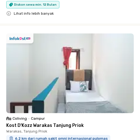
Diskon sewa min. 12 Bulan
Lihat info lebih banyak
Close
Coliving
•
Campur
Kost D'Kozz Warakas Tanjung Priok
Warakas, Tanjung Priok
6.2 km dari rumah sakit omni internasional pulomas