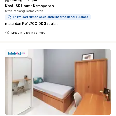
Coliving
•
Campur
Kost ISK House Kemayoran
Utan Panjang, Kemayoran
4.1 km dari rumah sakit omni internasional pulomas
mulai dari
Rp1.700.000
/
bulan
Lihat info lebih banyak
Close