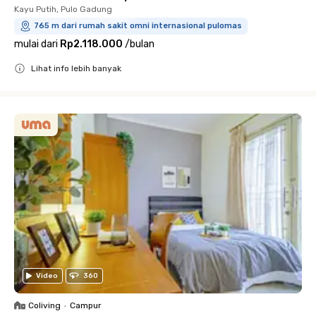
Kayu Putih, Pulo Gadung
765 m dari rumah sakit omni internasional pulomas
mulai dari
Rp2.118.000
/
bulan
Lihat info lebih banyak
Close
Video
360
Coliving
•
Campur