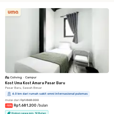
Coliving
•
Campur
Kost Uma Kost Amara Pasar Baru
Pasar Baru, Sawah Besar
6.0 km dari rumah sakit omni internasional pulomas
mulai dari
Rp1.868.000
Rp1.681.200
/
bulan
-
10
%
Diskon sewa min. 12 Bulan