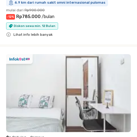
6.9 km dari rumah sakit omni internasional pulomas
mulai dari
Rp900.000
Rp785.000
/
bulan
-
12
%
Diskon sewa min. 12 Bulan
Lihat info lebih banyak
Close