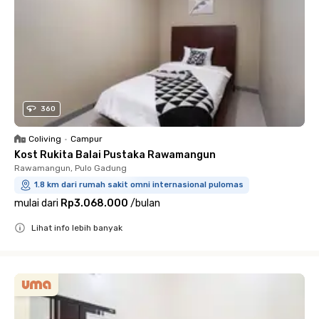
360
Coliving
•
Campur
Kost Rukita Balai Pustaka Rawamangun
Rawamangun, Pulo Gadung
1.8 km dari rumah sakit omni internasional pulomas
mulai dari
Rp3.068.000
/
bulan
Lihat info lebih banyak
Close