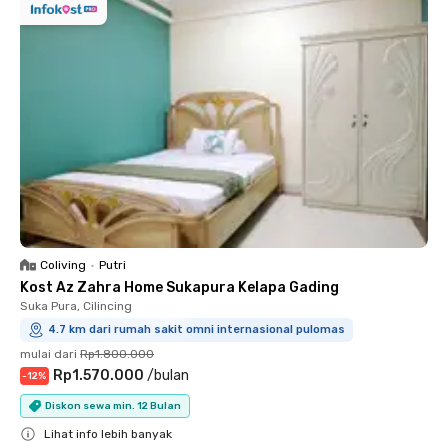
Coliving
•
Putri
Kost Az Zahra Home Sukapura Kelapa Gading
Suka Pura, Cilincing
4.7 km dari rumah sakit omni internasional pulomas
mulai dari
Rp1.800.000
Rp1.570.000
/
bulan
-
12
%
Diskon sewa min. 12 Bulan
Lihat info lebih banyak