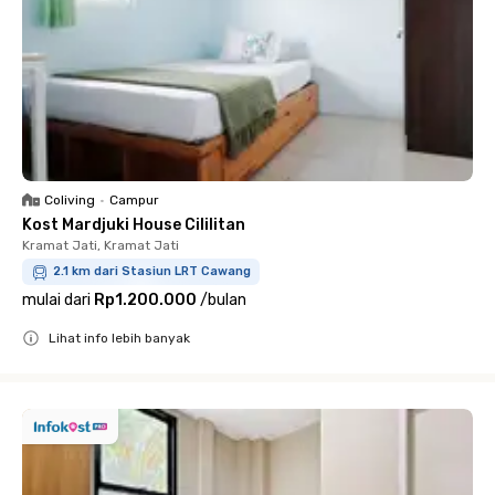
Coliving
•
Campur
Kost Mardjuki House Cililitan
Kramat Jati, Kramat Jati
2.1 km dari Stasiun LRT Cawang
mulai dari
Rp1.200.000
/
bulan
Lihat info lebih banyak
Close