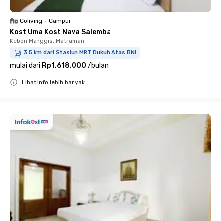
Coliving
•
Campur
Kost Uma Kost Nava Salemba
Kebon Manggis, Matraman
3.5 km dari Stasiun MRT Dukuh Atas BNI
mulai dari
Rp1.618.000
/
bulan
Lihat info lebih banyak
Close