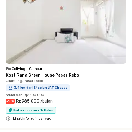
Coliving
•
Campur
Kost Rana Green House Pasar Rebo
Cijantung, Pasar Rebo
3.4 km dari Stasiun LRT Ciracas
mulai dari
Rp1.100.000
Rp985.000
/
bulan
-
10
%
Diskon sewa min. 12 Bulan
Lihat info lebih banyak
Close