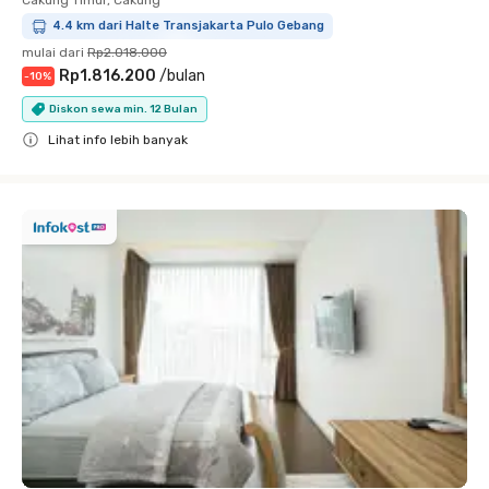
Cakung Timur, Cakung
4.4 km dari Halte Transjakarta Pulo Gebang
mulai dari
Rp2.018.000
Rp1.816.200
/
bulan
-
10
%
Diskon sewa min. 12 Bulan
Lihat info lebih banyak
Close