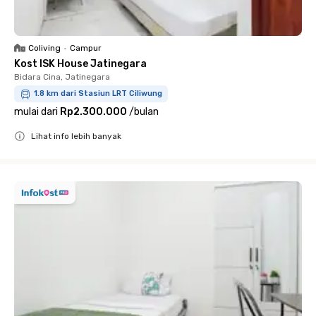
Coliving
•
Campur
Kost ISK House Jatinegara
Bidara Cina, Jatinegara
1.8 km dari Stasiun LRT Ciliwung
mulai dari
Rp2.300.000
/
bulan
Lihat info lebih banyak
Close