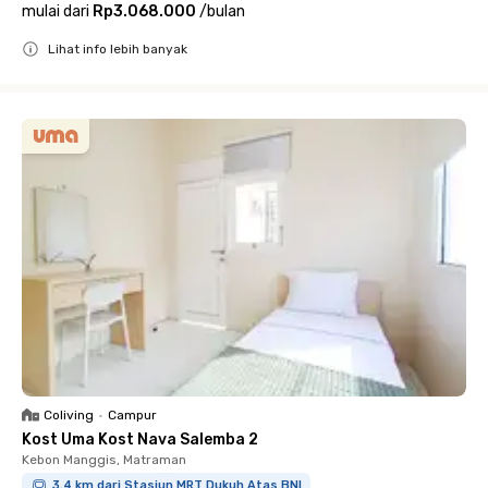
mulai dari
Rp3.068.000
/
bulan
Lihat info lebih banyak
Close
Coliving
•
Campur
Kost Uma Kost Nava Salemba 2
Kebon Manggis, Matraman
3.4 km dari Stasiun MRT Dukuh Atas BNI