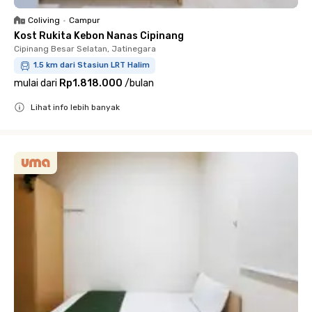
Coliving
•
Campur
Kost Rukita Kebon Nanas Cipinang
Cipinang Besar Selatan, Jatinegara
1.5 km dari Stasiun LRT Halim
mulai dari
Rp1.818.000
/
bulan
Lihat info lebih banyak
Close