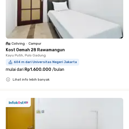
Coliving
•
Campur
Kost Oemah 28 Rawamangun
Kayu Putih, Pulo Gadung
604 m dari Universitas Negeri Jakarta
mulai dari
Rp1.600.000
/
bulan
Lihat info lebih banyak
Close