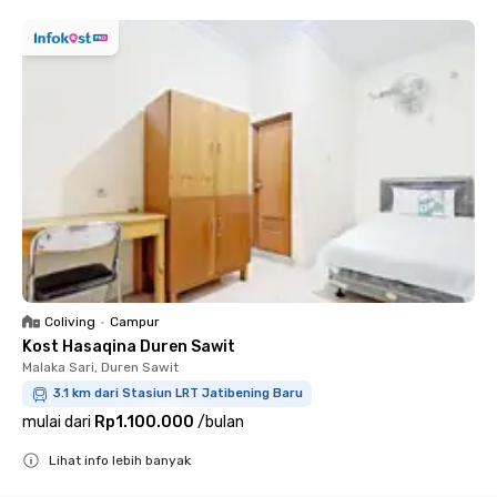
Coliving
•
Campur
Kost Hasaqina Duren Sawit
Malaka Sari, Duren Sawit
3.1 km dari Stasiun LRT Jatibening Baru
mulai dari
Rp1.100.000
/
bulan
Lihat info lebih banyak
Close