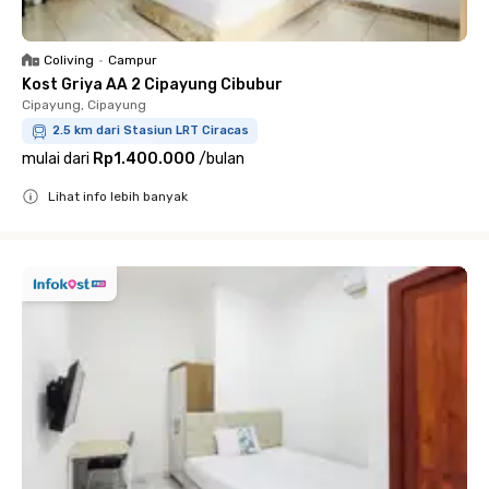
Coliving
•
Campur
Kost Griya AA 2 Cipayung Cibubur
Cipayung, Cipayung
2.5 km dari Stasiun LRT Ciracas
mulai dari
Rp1.400.000
/
bulan
Lihat info lebih banyak
Close