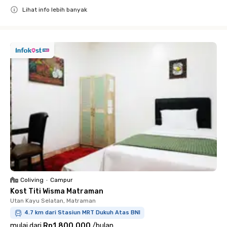
Lihat info lebih banyak
Close
Coliving
•
Campur
Kost Titi Wisma Matraman
Utan Kayu Selatan, Matraman
4.7 km dari Stasiun MRT Dukuh Atas BNI
mulai dari
Rp1.800.000
/
bulan