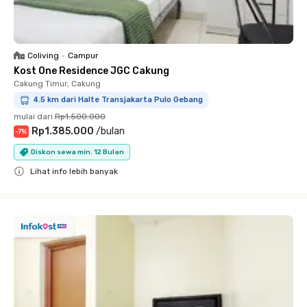
Coliving
•
Campur
Kost One Residence JGC Cakung
Cakung Timur, Cakung
4.5 km dari Halte Transjakarta Pulo Gebang
mulai dari
Rp1.500.000
Rp1.385.000
/
bulan
-
7
%
Diskon sewa min. 12 Bulan
Lihat info lebih banyak
Close