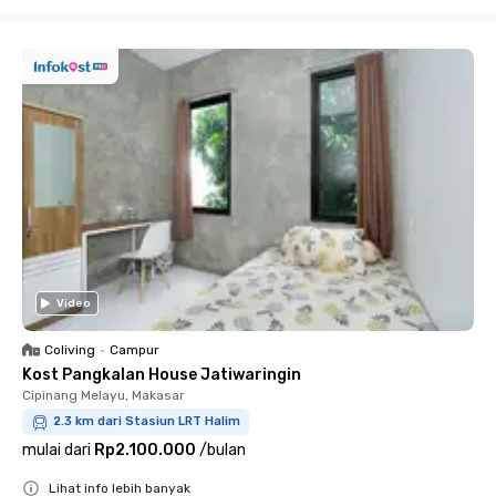
Close
Video
Coliving
•
Campur
Kost Pangkalan House Jatiwaringin
Cipinang Melayu, Makasar
2.3 km dari Stasiun LRT Halim
mulai dari
Rp2.100.000
/
bulan
Lihat info lebih banyak