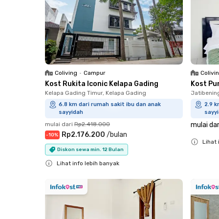
Coliving
•
Campur
Colivi
Kost Rukita Iconic Kelapa Gading
Kost Pu
Kelapa Gading Timur, Kelapa Gading
Jatibenin
6.8 km dari rumah sakit ibu dan anak
2.9 k
sayyidah
sayy
mulai dari
Rp2.418.000
mulai dar
Rp2.176.200
/
bulan
-
10
%
Lihat 
Diskon sewa min. 12 Bulan
Close
Lihat info lebih banyak
Close