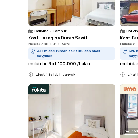
Coliving
•
Campur
Colivi
Kost Hasaqina Duren Sawit
Kost Ta
Malaka Sari, Duren Sawit
Malaka Sa
341 m dari rumah sakit ibu dan anak
525 m
sayyidah
sayy
mulai dari
Rp1.100.000
/
bulan
mulai dar
Lihat info lebih banyak
Lihat 
Close
Close
360