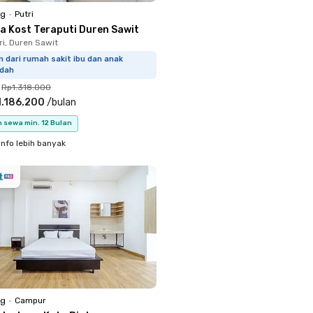
ng
•
Putri
a Kost Teraputi Duren Sawit
ri, Duren Sawit
m dari rumah sakit ibu dan anak
idah
Rp1.318.000
.186.200
/
bulan
 sewa min. 12 Bulan
info lebih banyak
ng
•
Campur