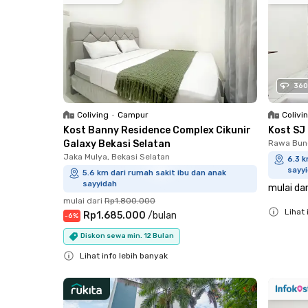
360
Coliving
•
Campur
Colivi
Kost Banny Residence Complex Cikunir
Kost SJ
Galaxy Bekasi Selatan
Rawa Bun
Jaka Mulya, Bekasi Selatan
6.3 k
sayy
5.6 km dari rumah sakit ibu dan anak
sayyidah
mulai dar
mulai dari
Rp1.800.000
Lihat 
Rp1.685.000
/
bulan
-
6
%
Close
Diskon sewa min. 12 Bulan
Lihat info lebih banyak
Close