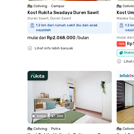
Coliving
•
Campur
Colivi
Kost Rukita Swadaya Duren Sawit
Kost Um
Duren Sawit, Duren Sawit
Malaka Sa
1.2 km dari rumah sakit ibu dan anak
1.2 k
sayyidah
sayy
mulai dari
Rp2.068.000
/
bulan
mulai dari
Rp1
-
10
%
Lihat info lebih banyak
Diskon
Close
Lihat 
Close
Video
360
Coliving
•
Putra
Colivi