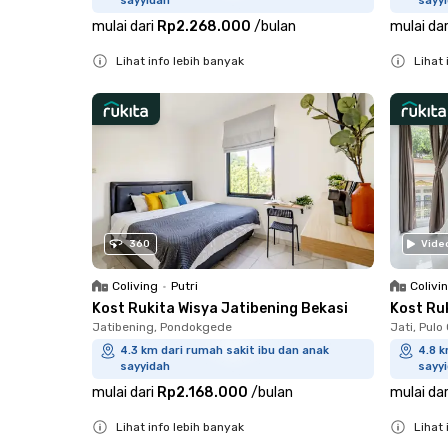
sayyidah
sayy
mulai dari
Rp2.268.000
/
bulan
mulai dar
Lihat info lebih banyak
Lihat 
Close
Close
360
Vide
Coliving
•
Putri
Colivi
Kost Rukita Wisya Jatibening Bekasi
Kost Ru
Jatibening, Pondokgede
Jati, Pul
4.3 km dari rumah sakit ibu dan anak
4.8 k
sayyidah
sayy
mulai dari
Rp2.168.000
/
bulan
mulai dar
Lihat info lebih banyak
Lihat 