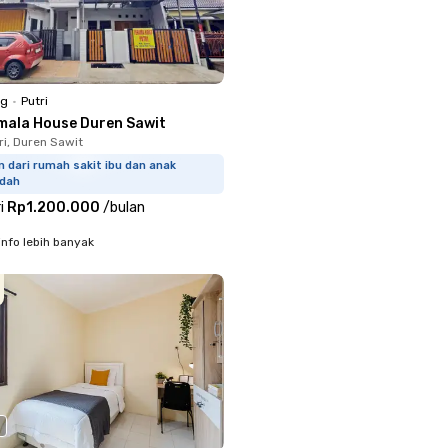
ng
•
Putri
mala House Duren Sawit
ri, Duren Sawit
 dari rumah sakit ibu dan anak
idah
i
Rp1.200.000
/
bulan
info lebih banyak