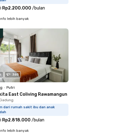
idah
i
Rp2.200.000
/
bulan
info lebih banyak
o
360
ng
•
Putri
kita East Coliving Rawamangun
o Gadung
m dari rumah sakit ibu dan anak
idah
i
Rp2.818.000
/
bulan
info lebih banyak