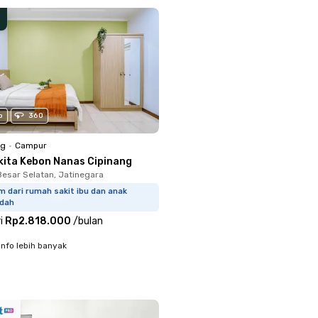
o
360
ng
•
Campur
kita Kebon Nanas Cipinang
Besar Selatan, Jatinegara
m dari rumah sakit ibu dan anak
idah
i
Rp2.818.000
/
bulan
info lebih banyak