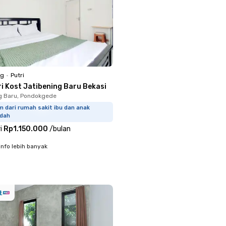
ng
•
Putri
ri Kost Jatibening Baru Bekasi
g Baru, Pondokgede
m dari rumah sakit ibu dan anak
idah
i
Rp1.150.000
/
bulan
info lebih banyak