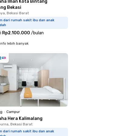
aha Iman Kota Bintang
ang Bekasi
aya, Bekasi Barat
m dari rumah sakit ibu dan anak
idah
i
Rp2.100.000
/
bulan
info lebih banyak
ng
•
Campur
aha Hera Kalimalang
rna, Bekasi Barat
m dari rumah sakit ibu dan anak