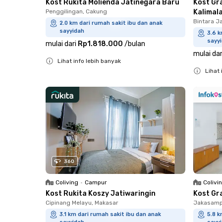
Kost Rukita Molienda Jatinegara Baru
Kost Gr
Penggilingan, Cakung
Kalimal
Bintara J
2.0 km dari rumah sakit ibu dan anak
sayyidah
3.6 k
sayy
mulai dari
Rp1.818.000
/
bulan
mulai dar
Lihat info lebih banyak
Lihat 
Close
Close
360
Coliving
•
Campur
Colivi
Kost Rukita Koszy Jatiwaringin
Kost Gr
Cipinang Melayu, Makasar
Jakasampu
3.1 km dari rumah sakit ibu dan anak
5.8 k