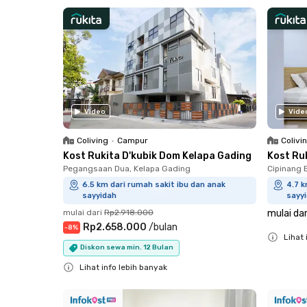
Close
Close
Video
Vide
Coliving
•
Campur
Colivi
Kost Rukita D'kubik Dom Kelapa Gading
Kost Ru
Pegangsaan Dua, Kelapa Gading
Cipinang 
6.5 km dari rumah sakit ibu dan anak
4.7 k
sayyidah
sayy
mulai dari
Rp2.918.000
mulai dar
Rp2.658.000
/
bulan
-
8
%
Lihat 
Diskon sewa min. 12 Bulan
Close
Lihat info lebih banyak
Close