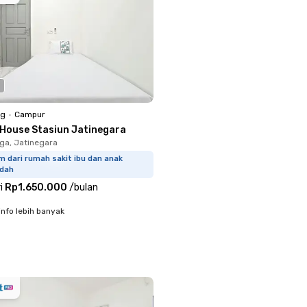
ng
•
Campur
 House Stasiun Jatinegara
ga, Jatinegara
m dari rumah sakit ibu dan anak
idah
i
Rp1.650.000
/
bulan
info lebih banyak