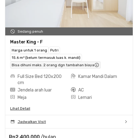
Sedang penuh
Master King - F
Harga untuk 1 orang
Putri
15.6 m² (belum termasuk luas k. mandi)
Bisa dihuni maks. 2 orang dgn tambahan biaya
Full Size Bed 120x200
Kamar Mandi Dalam
cm
Jendela arah luar
AC
Meja
Lemari
Lihat Detail
Jadwalkan Visit
Rp2.400.000
/bulan