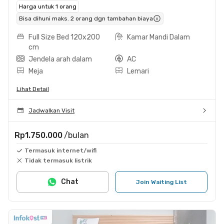
Harga untuk 1 orang
Bisa dihuni maks. 2 orang dgn tambahan biaya
Full Size Bed 120x200
Kamar Mandi Dalam
cm
Jendela arah dalam
AC
Meja
Lemari
Lihat Detail
Jadwalkan Visit
Rp1.750.000
/bulan
Termasuk internet/wifi
Tidak termasuk listrik
Chat
Join Waiting List