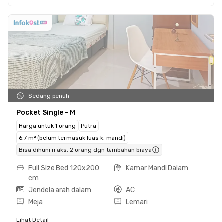
Sedang penuh
Pocket Single - M
Harga untuk 1 orang
Putra
6.7 m² (belum termasuk luas k. mandi)
Bisa dihuni maks. 2 orang dgn tambahan biaya
Full Size Bed 120x200
Kamar Mandi Dalam
cm
Jendela arah dalam
AC
Meja
Lemari
Lihat Detail