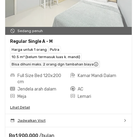
Sedang penuh
Regular Single A - M
Harga untuk 1 orang
Putra
10.5 m² (belum termasuk luas k. mandi)
Bisa dihuni maks. 2 orang dgn tambahan biaya
Full Size Bed 120x200
Kamar Mandi Dalam
cm
Jendela arah dalam
AC
Meja
Lemari
Lihat Detail
Jadwalkan Visit
Rp1.900.000
/bulan