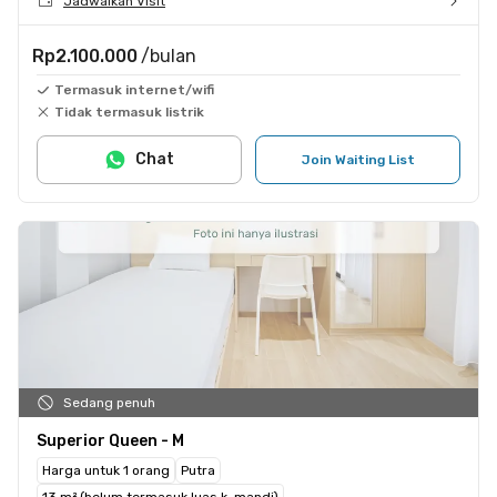
Jadwalkan Visit
Rp2.100.000
/bulan
Termasuk internet/wifi
Tidak termasuk listrik
Chat
Join Waiting List
Sedang penuh
Superior Queen - M
Harga untuk 1 orang
Putra
13 m² (belum termasuk luas k. mandi)