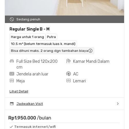
Sedang penuh
Regular Single B - M
Harga untuk 1 orang
Putra
10.5 m² (belum termasuk luas k. mandi)
Bisa dihuni maks. 2 orang dgn tambahan biaya
Full Size Bed 120x200
Kamar Mandi Dalam
cm
Jendela arah luar
AC
Meja
Lemari
Lihat Detail
Jadwalkan Visit
Rp1.950.000
/bulan
Termasuk internet/wifi