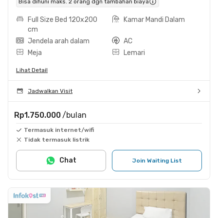
Bisa dihuni maks. 2 orang dgn tambahan biaya
Full Size Bed 120x200
Kamar Mandi Dalam
cm
Jendela arah dalam
AC
Meja
Lemari
Lihat Detail
Jadwalkan Visit
Rp1.750.000
/bulan
Termasuk internet/wifi
Tidak termasuk listrik
Chat
Join Waiting List