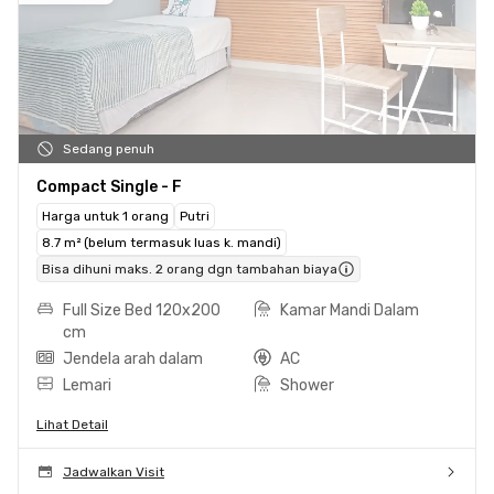
Sedang penuh
Compact Single - F
Harga untuk 1 orang
Putri
8.7 m² (belum termasuk luas k. mandi)
Bisa dihuni maks. 2 orang dgn tambahan biaya
Full Size Bed 120x200
Kamar Mandi Dalam
cm
Jendela arah dalam
AC
Lemari
Shower
Lihat Detail
Jadwalkan Visit