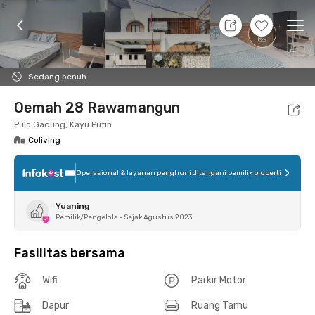
10 Agt 26 - Belum tahu
+
4
Ope
Foto
Fasilitas bersama
Lokasi
Kamar
Atura
Sedang penuh
Oemah 28 Rawamangun
Pulo Gadung, Kayu Putih
Coliving
Operasional & layanan penghuni ditangani pemilik properti
Yuaning
Pemilik/Pengelola
•
Sejak Agustus 2023
Fasilitas bersama
Wifi
Parkir Motor
Dapur
Ruang Tamu