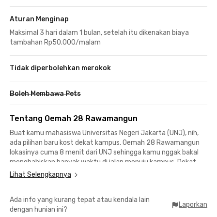
Aturan Menginap
Maksimal 3 hari dalam 1 bulan, setelah itu dikenakan biaya
tambahan Rp50.000/malam
Tidak diperbolehkan merokok
Boleh Membawa Pets
Tentang Oemah 28 Rawamangun
Buat kamu mahasiswa Universitas Negeri Jakarta (UNJ), nih,
ada pilihan baru kost dekat kampus. Oemah 28 Rawamangun
lokasinya cuma 8 menit dari UNJ sehingga kamu nggak bakal
menghabiskan banyak waktu di jalan menuju kampus. Dekat
juga ke Sekolah Tinggi Manajemen Asuransi Trisakti yang
Lihat Selengkapnya
berjarak 4 menit, sementara hanya 6 menit ke Universitas
Jayabaya.
Ada info yang kurang tepat atau kendala lain
Laporkan
dengan hunian ini?
Selain itu kost Rawamangun UNJ ini dekat ke berbagai fasilitas