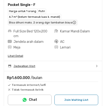
Pocket Single - F
Harga untuk 1 orang
Putri
6.7 m² (belum termasuk luas k. mandi)
Bisa dihuni maks. 2 orang dgn tambahan biaya
Full Size Bed 120x200
Kamar Mandi Dalam
cm
Jendela arah dalam
AC
Meja
Lemari
Lihat Detail
Jadwalkan Visit
Rp1.600.000
/bulan
Termasuk internet/wifi
Tidak termasuk listrik
Chat
Join Waiting List