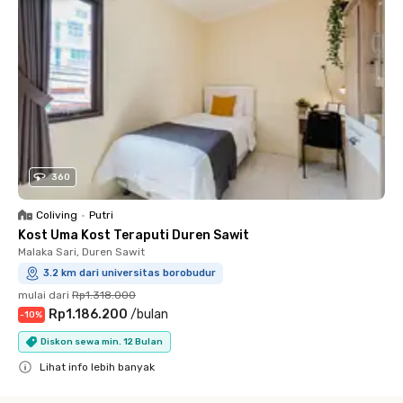
360
Coliving
•
Putri
Kost Uma Kost Teraputi Duren Sawit
Malaka Sari, Duren Sawit
3.2 km dari universitas borobudur
mulai dari
Rp1.318.000
Rp1.186.200
/
bulan
-
10
%
Diskon sewa min. 12 Bulan
Lihat info lebih banyak
Close