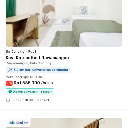
Coliving
•
Putri
Kost Katebe Kost Rawamangun
Rawamangun, Pulo Gadung
3.2 km dari universitas borobudur
mulai dari
Rp2.000.000
Rp1.885.000
/
bulan
-
5
%
Diskon sewa min. 12 Bulan
Lihat info lebih banyak
Close