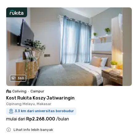
360
Coliving
•
Campur
Kost Rukita Koszy Jatiwaringin
Cipinang Melayu, Makasar
3.3 km dari universitas borobudur
mulai dari
Rp2.268.000
/
bulan
Lihat info lebih banyak
Close