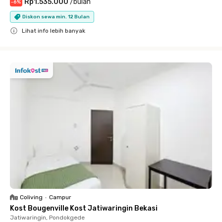
Rp1.535.000
/
bulan
-
6
%
Diskon sewa min. 12 Bulan
Lihat info lebih banyak
Close
Coliving
•
Campur
Kost Bougenville Kost Jatiwaringin Bekasi
Jatiwaringin, Pondokgede