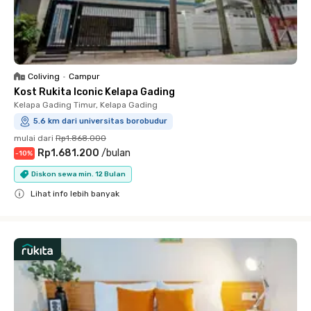
Coliving
•
Campur
Kost Rukita Iconic Kelapa Gading
Kelapa Gading Timur, Kelapa Gading
5.6 km dari universitas borobudur
mulai dari
Rp1.868.000
Rp1.681.200
/
bulan
-
10
%
Diskon sewa min. 12 Bulan
Lihat info lebih banyak
Close