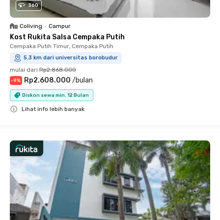
360
Coliving
•
Campur
Kost Rukita Salsa Cempaka Putih
Cempaka Putih Timur, Cempaka Putih
5.3 km dari universitas borobudur
mulai dari
Rp2.868.000
Rp2.608.000
/
bulan
-
9
%
Diskon sewa min. 12 Bulan
Lihat info lebih banyak
Close