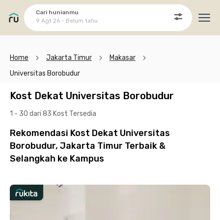
Cari hunianmu
9 Agt 26 - Belum tahu
Ope
Home
Jakarta Timur
Makasar
Universitas Borobudur
Kost Dekat Universitas Borobudur
1 - 30 dari 83 Kost
Tersedia
Rekomendasi Kost Dekat Universitas
Borobudur, Jakarta Timur Terbaik &
Selangkah ke Kampus