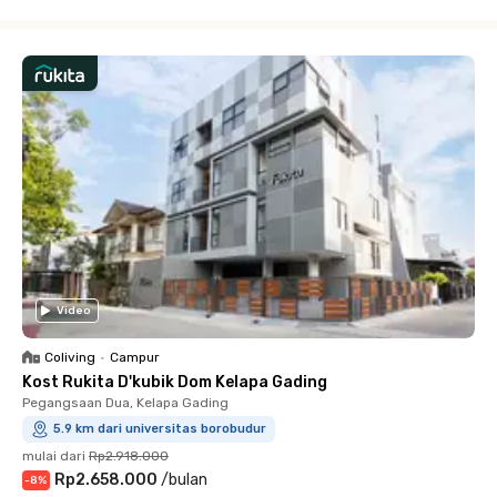
Close
Video
Coliving
•
Campur
Kost Rukita D'kubik Dom Kelapa Gading
Pegangsaan Dua, Kelapa Gading
5.9 km dari universitas borobudur
mulai dari
Rp2.918.000
Rp2.658.000
/
bulan
-
8
%