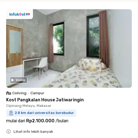
Video
Coliving
•
Campur
Kost Pangkalan House Jatiwaringin
Cipinang Melayu, Makasar
2.8 km dari universitas borobudur
mulai dari
Rp2.100.000
/
bulan
Lihat info lebih banyak