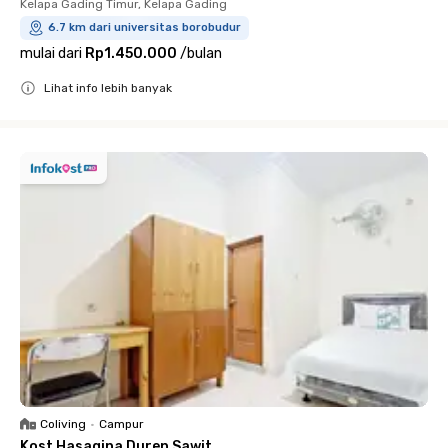
Kelapa Gading Timur, Kelapa Gading
6.7 km dari universitas borobudur
mulai dari
Rp1.450.000
/
bulan
Lihat info lebih banyak
Close
Coliving
•
Campur
Kost Hasaqina Duren Sawit