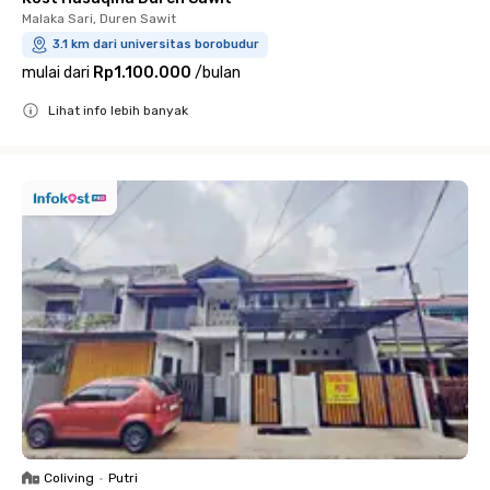
Malaka Sari, Duren Sawit
3.1 km dari universitas borobudur
mulai dari
Rp1.100.000
/
bulan
Lihat info lebih banyak
Close
Coliving
•
Putri