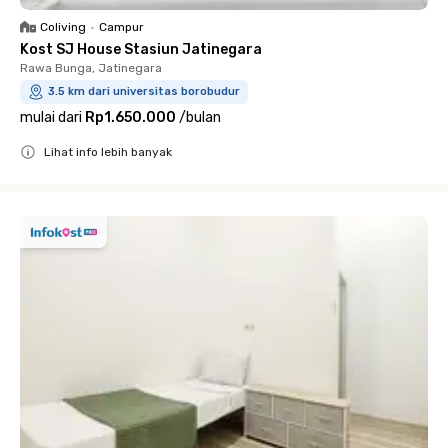
Coliving
•
Campur
Kost SJ House Stasiun Jatinegara
Rawa Bunga, Jatinegara
3.5 km dari universitas borobudur
mulai dari
Rp1.650.000
/
bulan
Lihat info lebih banyak
Close