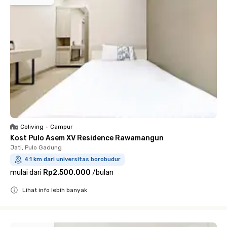
Coliving
•
Campur
Kost Pulo Asem XV Residence Rawamangun
Jati, Pulo Gadung
4.1 km dari universitas borobudur
mulai dari
Rp2.500.000
/
bulan
Lihat info lebih banyak
Close