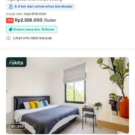
6.4 km dari universitas borobudur
mulai dari
Rp2.818.000
Rp2.558.000
/
bulan
-
9
%
Diskon sewa min. 12 Bulan
Lihat info lebih banyak
Close
360