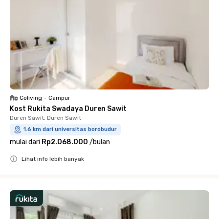
Coliving
•
Campur
Kost Rukita Swadaya Duren Sawit
Duren Sawit, Duren Sawit
1.6 km dari universitas borobudur
mulai dari
Rp2.068.000
/
bulan
Lihat info lebih banyak
Close