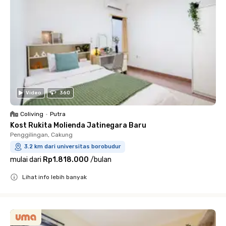
Video
360
Coliving
•
Putra
Kost Rukita Molienda Jatinegara Baru
Penggilingan, Cakung
3.2 km dari universitas borobudur
mulai dari
Rp1.818.000
/
bulan
Lihat info lebih banyak
Close