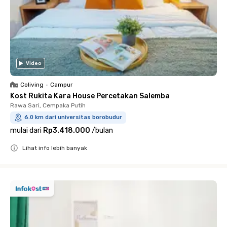
Video
Coliving
•
Campur
Kost Rukita Kara House Percetakan Salemba
Rawa Sari, Cempaka Putih
6.0 km dari universitas borobudur
mulai dari
Rp3.418.000
/
bulan
Lihat info lebih banyak
Close