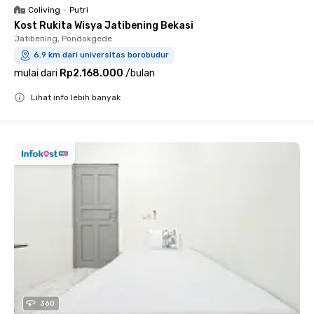
Coliving
•
Putri
Kost Rukita Wisya Jatibening Bekasi
Jatibening, Pondokgede
6.9 km dari universitas borobudur
mulai dari
Rp2.168.000
/
bulan
Lihat info lebih banyak
Close
360