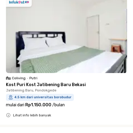
Coliving
•
Putri
Kost Puri Kost Jatibening Baru Bekasi
Jatibening Baru, Pondokgede
4.5 km dari universitas borobudur
mulai dari
Rp1.150.000
/
bulan
Lihat info lebih banyak
Close