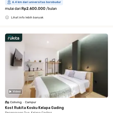
6.4 km dari universitas borobudur
mulai dari
Rp2.600.000
/
bulan
Lihat info lebih banyak
Close
Video
Coliving
•
Campur
Kost Rukita Kosku Kelapa Gading
Pegangsaan Dua, Kelapa Gading