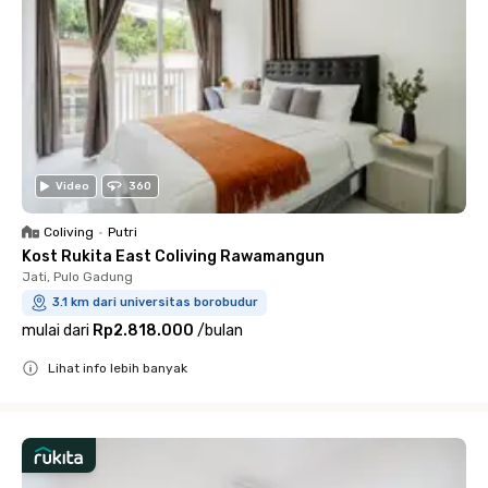
Video
360
Coliving
•
Putri
Kost Rukita East Coliving Rawamangun
Jati, Pulo Gadung
3.1 km dari universitas borobudur
mulai dari
Rp2.818.000
/
bulan
Lihat info lebih banyak
Close