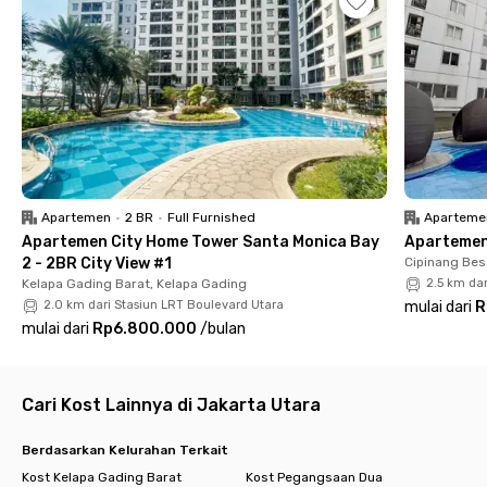
📍 9 menit ke Summarecon Mall Kelapa Gading
📍 14 menit ke Mall of Indonesia (MOI)
📍 13 menit ke RS Mitra Keluarga Kelapa Gading
📍 Dekat dengan spot kuliner & hangout populer (Kopi Johny,
Sop Konro Karebosi, Steak Nyamas, dll.)
Fasilitas Lengkap
Apartemen
•
2 BR
•
Full Furnished
Aparteme
Apartemen City Home Tower Santa Monica Bay
Apartemen 
✅ Kamar fully furnished
2 - 2BR City View #1
Cipinang Bes
Kelapa Gading Barat, Kelapa Gading
2.5 km da
✅ Pilihan kamar mandi dalam atau luar
2.0 km dari Stasiun LRT Boulevard Utara
mulai dari
R
mulai dari
Rp6.800.000
/
bulan
✅ AC & Wi-Fi
✅ Dapur dan ruang makan bersama
Cari Kost Lainnya di Jakarta Utara
✅ Layanan laundry & pembersihan kamar
Berdasarkan Kelurahan Terkait
✅ Area parkir dengan CCTV
Kost Kelapa Gading Barat
Kost Pegangsaan Dua