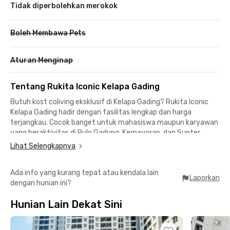
Tidak diperbolehkan merokok
Boleh Membawa Pets
Aturan Menginap
Tentang Rukita Iconic Kelapa Gading
Butuh kost coliving eksklusif di Kelapa Gading? Rukita Iconic
Kelapa Gading hadir dengan fasilitas lengkap dan harga
terjangkau. Cocok banget untuk mahasiswa maupun karyawan
yang beraktivitas di Pulo Gadung, Kemayoran, dan Sunter.
Lihat Selengkapnya
Lokasi Strategis
Ada info yang kurang tepat atau kendala lain
📍 13 menit ke PT Astra Honda Motor
Laporkan
dengan hunian ini?
📍 19 menit ke area perkantoran Rawamangun
Hunian Lain Dekat Sini
📍 7 menit ke ASMI Business & Multimedia Institute