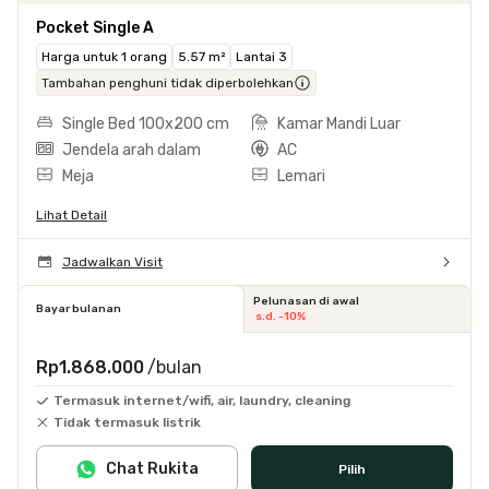
Pocket Single A
Harga untuk 1 orang
5.57 m²
Lantai 3
Tambahan penghuni tidak diperbolehkan
Single Bed 100x200 cm
Kamar Mandi Luar
Jendela arah dalam
AC
Meja
Lemari
Lihat Detail
Jadwalkan Visit
Pelunasan di awal
Bayar bulanan
s.d. -10%
Rp1.868.000
/bulan
Termasuk internet/wifi, air, laundry, cleaning
Tidak termasuk listrik
Chat Rukita
Pilih