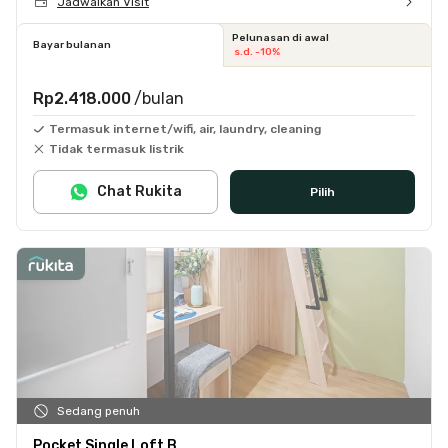
Jadwalkan Visit
Pelunasan di awal
Bayar bulanan
s.d. -10%
Rp2.418.000
/bulan
Termasuk internet/wifi, air, laundry, cleaning
Tidak termasuk listrik
Chat Rukita
Pilih
Sedang penuh
Pocket Single Loft B