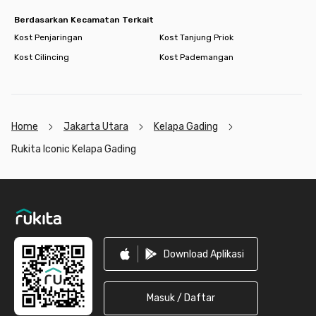
Dengan fasilitas lengkap dan lokasi super strategis, tinggal di
Berdasarkan Kecamatan Terkait
Rukita Iconic Kelapa Gading bikin hidup jadi lebih praktis dan
Kost Penjaringan
Kost Tanjung Priok
nyaman.
👉 Yuk, booking kamar idamanmu sekarang sebelum kehabisan!
Kost Cilincing
Kost Pademangan
Home
Jakarta Utara
Kelapa Gading
Rukita Iconic Kelapa Gading
Footer
Download Aplikasi
Masuk / Daftar