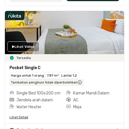
Lihat Video
Tersedia
Pocket Single C
Harga untuk 1 orang
7.87 m²
Lantai 1,2
Tambahan penghuni tidak diperbolehkan
Single Bed 100x200 cm
Kamar Mandi Dalam
Jendela arah dalam
AC
Water Heater
Meja
Lihat Detail