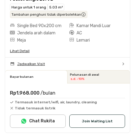
Harga untuk 1 orang
5.03 m²
Tambahan penghuni tidak diperbolehkan
Single Bed 90x200 cm
Kamar Mandi Luar
Jendela arah dalam
AC
Meja
Lemari
Lihat Detail
Jadwalkan Visit
Pelunasan di awal
Bayar bulanan
s.d. -10%
Rp1.968.000
/bulan
Termasuk internet/wifi, air, laundry, cleaning
Tidak termasuk listrik
Chat Rukita
Join Waiting List