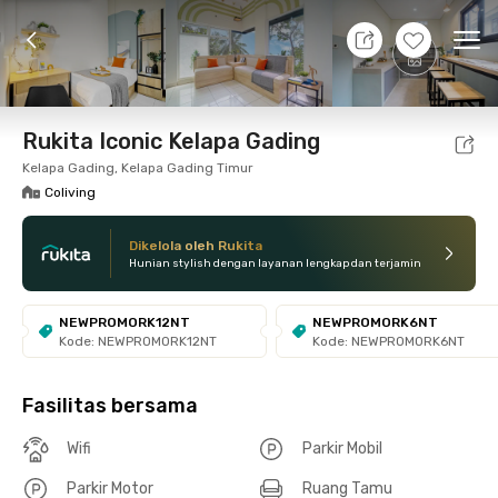
8 Agt 26 - Belum tahu
+
10
Ope
Foto
Fasilitas bersama
Lokasi
Kamar
Atura
Rukita Iconic Kelapa Gading
Kelapa Gading, Kelapa Gading Timur
Coliving
Dikelola oleh Rukita
Hunian stylish dengan layanan lengkap dan terjamin
NEWPROMORK12NT
NEWPROMORK6NT
Kode: NEWPROMORK12NT
Kode: NEWPROMORK6NT
Fasilitas bersama
Wifi
Parkir Mobil
Parkir Motor
Ruang Tamu