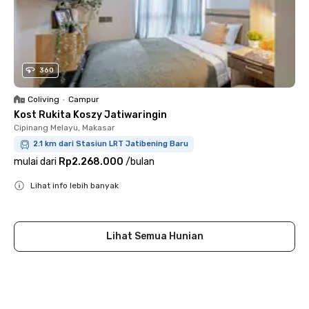
360
Coliving
•
Campur
Kost Rukita Koszy Jatiwaringin
Cipinang Melayu, Makasar
2.1 km dari Stasiun LRT Jatibening Baru
mulai dari
Rp2.268.000
/
bulan
Lihat info lebih banyak
Close
Lihat Semua Hunian