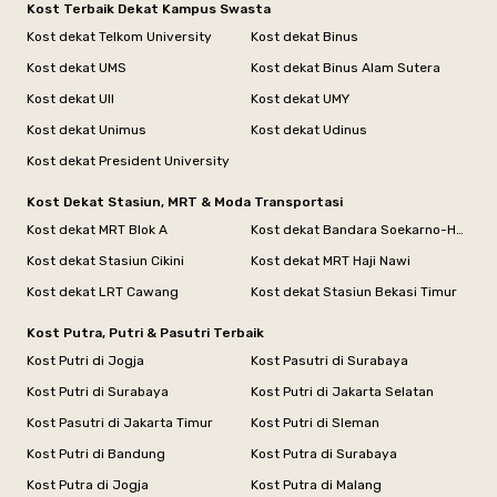
Kost Terbaik Dekat Kampus Swasta
Kost dekat Telkom University
Kost dekat Binus
Kost dekat UMS
Kost dekat Binus Alam Sutera
Kost dekat UII
Kost dekat UMY
Kost dekat Unimus
Kost dekat Udinus
Kost dekat President University
Kost Dekat Stasiun, MRT & Moda Transportasi
Kost dekat MRT Blok A
Kost dekat Bandara Soekarno-Hatta
Kost dekat Stasiun Cikini
Kost dekat MRT Haji Nawi
Kost dekat LRT Cawang
Kost dekat Stasiun Bekasi Timur
Kost Putra, Putri & Pasutri Terbaik
Kost Putri di Jogja
Kost Pasutri di Surabaya
Kost Putri di Surabaya
Kost Putri di Jakarta Selatan
Kost Pasutri di Jakarta Timur
Kost Putri di Sleman
Kost Putri di Bandung
Kost Putra di Surabaya
Kost Putra di Jogja
Kost Putra di Malang