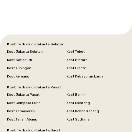
Tangerang
Bali
Yogyakarta
Jakarta
Jakarta
Jawa
Jakarta
Jawa
Sumatera
Selatan
Banten
Selatan
Barat
Barat
Bali
Yogyakarta
Tengah
Utara
Kost Terbaik di Jakarta Selatan
Kost Jakarta Selatan
Kost Tebet
Kost Setiabudi
Kost Bintaro
Kost Kuningan
Kost Cipete
Kost Kemang
Kost Kebayoran Lama
Kost Terbaik di Jakarta Pusat
Kost Jakarta Pusat
Kost Benhil
Kost Cempaka Putih
Kost Menteng
Kost Kemayoran
Kost Kebon Kacang
Kost Tanah Abang
Kost Sudirman
Kost Terbaik di Jakarta Barat