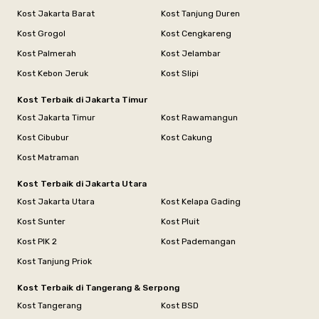
Kost Jakarta Barat
Kost Tanjung Duren
Kost Grogol
Kost Cengkareng
Kost Palmerah
Kost Jelambar
Kost Kebon Jeruk
Kost Slipi
Kost Terbaik di Jakarta Timur
Kost Jakarta Timur
Kost Rawamangun
Kost Cibubur
Kost Cakung
Kost Matraman
Kost Terbaik di Jakarta Utara
Kost Jakarta Utara
Kost Kelapa Gading
Kost Sunter
Kost Pluit
Kost PIK 2
Kost Pademangan
Kost Tanjung Priok
Kost Terbaik di Tangerang & Serpong
Kost Tangerang
Kost BSD