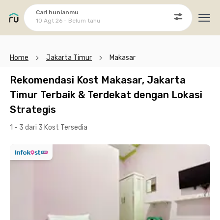
Cari hunianmu
10 Agt 26 - Belum tahu
Ope
Home
Jakarta Timur
Makasar
Rekomendasi Kost Makasar, Jakarta
Timur Terbaik & Terdekat dengan Lokasi
Strategis
1 - 3 dari 3 Kost
Tersedia