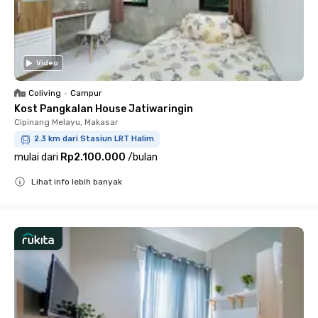
Video
Coliving
•
Campur
Kost Pangkalan House Jatiwaringin
Cipinang Melayu, Makasar
2.3 km dari Stasiun LRT Halim
mulai dari
Rp2.100.000
/
bulan
Lihat info lebih banyak
Close