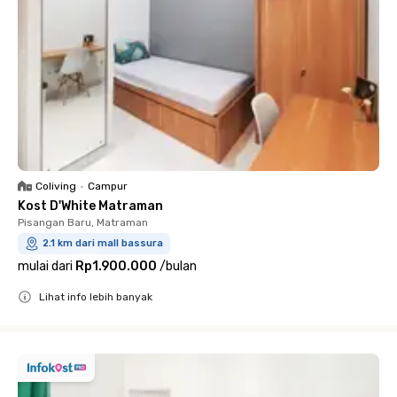
Coliving
•
Campur
Kost D'White Matraman
Pisangan Baru, Matraman
2.1 km dari mall bassura
mulai dari
Rp1.900.000
/
bulan
Lihat info lebih banyak
Close