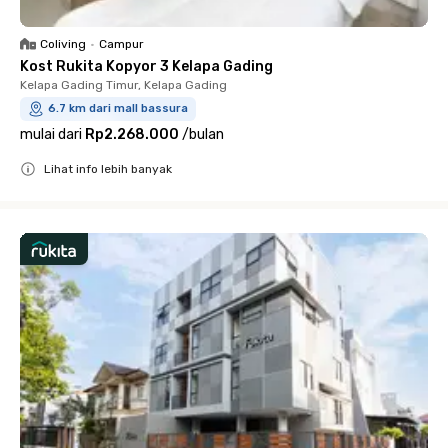
Coliving
•
Campur
Kost Rukita Kopyor 3 Kelapa Gading
Kelapa Gading Timur, Kelapa Gading
6.7 km dari mall bassura
mulai dari
Rp2.268.000
/
bulan
Lihat info lebih banyak
Close