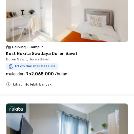
Coliving
•
Campur
Kost Rukita Swadaya Duren Sawit
Duren Sawit, Duren Sawit
4.1 km dari mall bassura
mulai dari
Rp2.068.000
/
bulan
Lihat info lebih banyak
Close