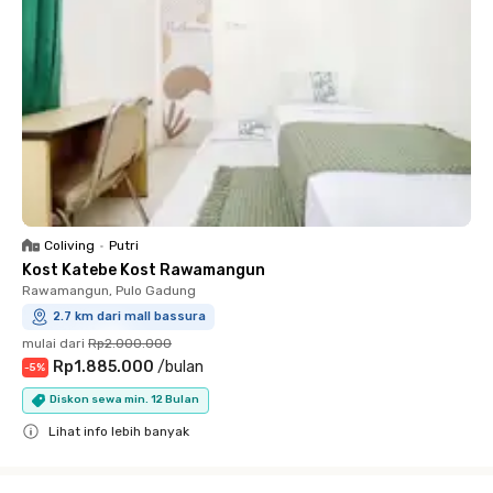
Coliving
•
Putri
Kost Katebe Kost Rawamangun
Rawamangun, Pulo Gadung
2.7 km dari mall bassura
mulai dari
Rp2.000.000
Rp1.885.000
/
bulan
-
5
%
Diskon sewa min. 12 Bulan
Lihat info lebih banyak
Close