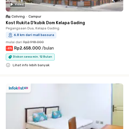
Video
Coliving
•
Campur
Kost Rukita D'kubik Dom Kelapa Gading
Pegangsaan Dua, Kelapa Gading
6.8 km dari mall bassura
mulai dari
Rp2.918.000
Rp2.658.000
/
bulan
-
8
%
Diskon sewa min. 12 Bulan
Lihat info lebih banyak
Close