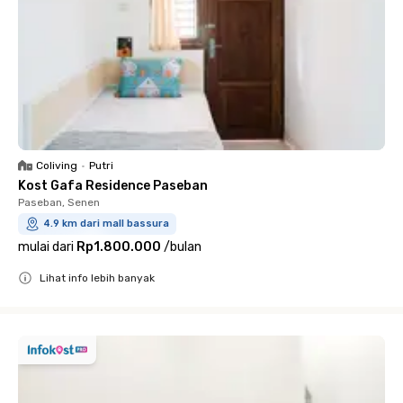
Coliving
•
Putri
Kost Gafa Residence Paseban
Paseban, Senen
4.9 km dari mall bassura
mulai dari
Rp1.800.000
/
bulan
Lihat info lebih banyak
Close