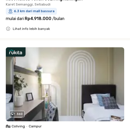
Karet Semanggi, Setiabudi
6.3 km dari mall bassura
mulai dari
Rp4.918.000
/
bulan
Lihat info lebih banyak
Close
360
Coliving
•
Campur