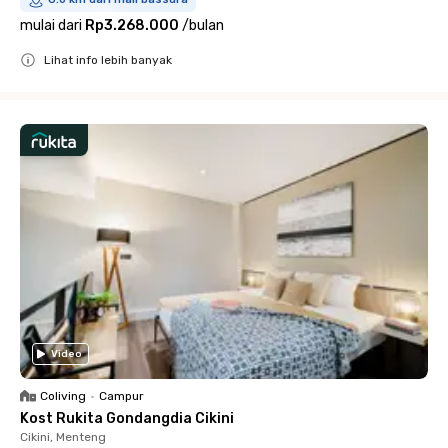
mulai dari
Rp3.268.000
/
bulan
Lihat info lebih banyak
Close
Video
Coliving
•
Campur
Kost Rukita Gondangdia Cikini
Cikini, Menteng