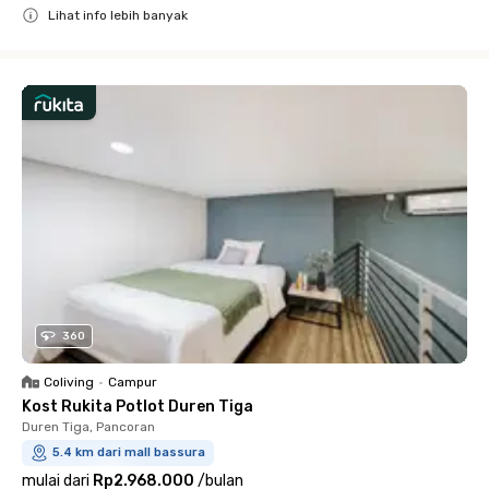
Lihat info lebih banyak
Close
360
Coliving
•
Campur
Kost Rukita Potlot Duren Tiga
Duren Tiga, Pancoran
5.4 km dari mall bassura
mulai dari
Rp2.968.000
/
bulan