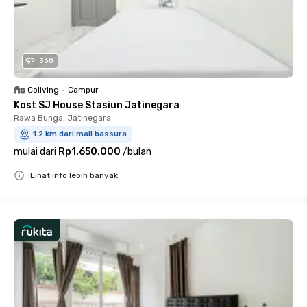
360
Coliving
•
Campur
Kost SJ House Stasiun Jatinegara
Rawa Bunga, Jatinegara
1.2 km dari mall bassura
mulai dari
Rp1.650.000
/
bulan
Lihat info lebih banyak
Close