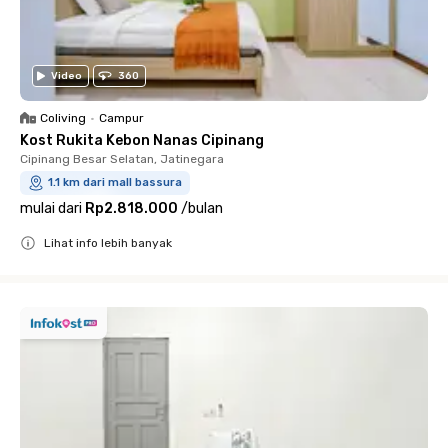
Video
360
Coliving
•
Campur
Kost Rukita Kebon Nanas Cipinang
Cipinang Besar Selatan, Jatinegara
1.1 km dari mall bassura
mulai dari
Rp2.818.000
/
bulan
Lihat info lebih banyak
Close