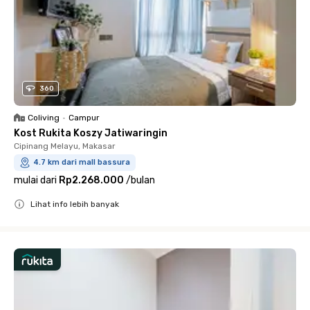
360
Coliving
•
Campur
Kost Rukita Koszy Jatiwaringin
Cipinang Melayu, Makasar
4.7 km dari mall bassura
mulai dari
Rp2.268.000
/
bulan
Lihat info lebih banyak
Close