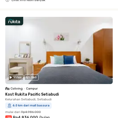
Lihat info lebih banyak
Close
Video
360
Coliving
•
Campur
Kost Rukita Pacific Setiabudi
Kelurahan Setiabudi, Setiabudi
6.0 km dari mall bassura
mulai dari
Rp4.986.000
Rp4.836.000
/
bulan
-
3
%