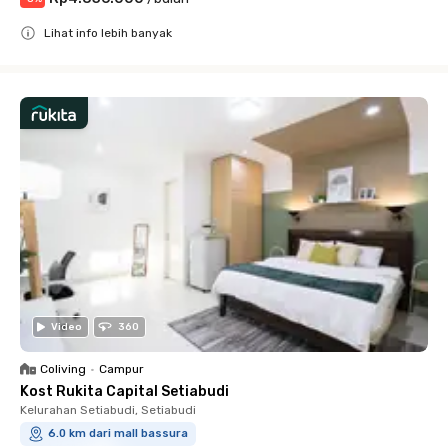
Lihat info lebih banyak
Close
Video
360
Coliving
•
Campur
Kost Rukita Capital Setiabudi
Kelurahan Setiabudi, Setiabudi
6.0 km dari mall bassura