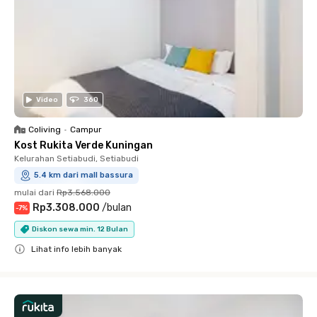
Video
360
Coliving
•
Campur
Kost Rukita Verde Kuningan
Kelurahan Setiabudi, Setiabudi
5.4 km dari mall bassura
mulai dari
Rp3.568.000
Rp3.308.000
/
bulan
-
7
%
Diskon sewa min. 12 Bulan
Lihat info lebih banyak
Close