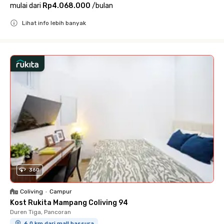
mulai dari
Rp4.068.000
/
bulan
Lihat info lebih banyak
Close
360
Coliving
•
Campur
Kost Rukita Mampang Coliving 94
Duren Tiga, Pancoran
6.0 km dari mall bassura