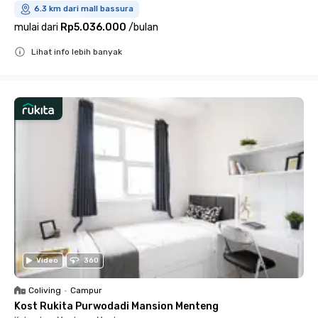
6.3 km dari mall bassura
mulai dari
Rp5.036.000
/
bulan
Lihat info lebih banyak
Close
Video
360
Coliving
•
Campur
Kost Rukita Purwodadi Mansion Menteng