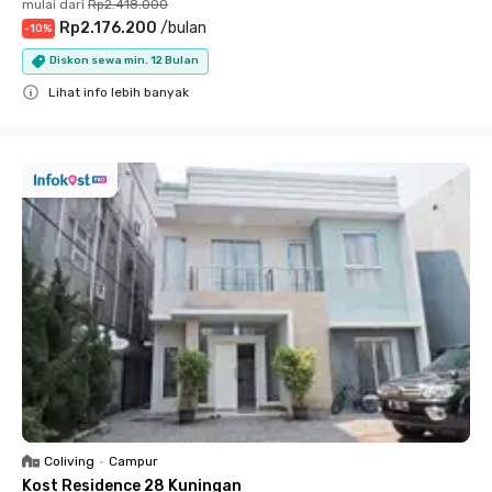
mulai dari
Rp2.418.000
Rp2.176.200
/
bulan
-
10
%
Diskon sewa min. 12 Bulan
Lihat info lebih banyak
Close
Coliving
•
Campur
Kost Residence 28 Kuningan