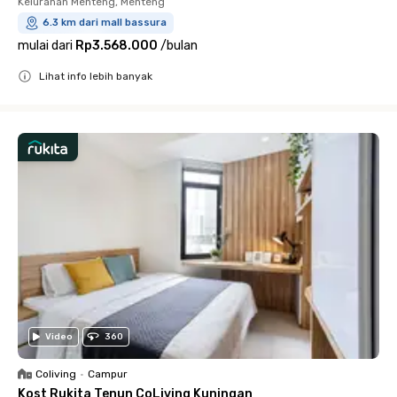
Kelurahan Menteng, Menteng
6.3 km dari mall bassura
mulai dari
Rp3.568.000
/
bulan
Lihat info lebih banyak
Close
Video
360
Coliving
•
Campur
Kost Rukita Tenun CoLiving Kuningan