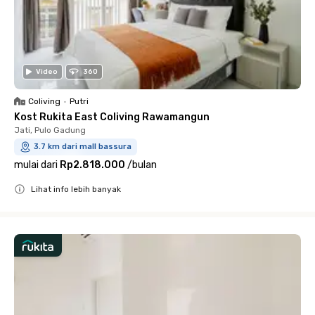
Video
360
Coliving
•
Putri
Kost Rukita East Coliving Rawamangun
Jati, Pulo Gadung
3.7 km dari mall bassura
mulai dari
Rp2.818.000
/
bulan
Lihat info lebih banyak
Close