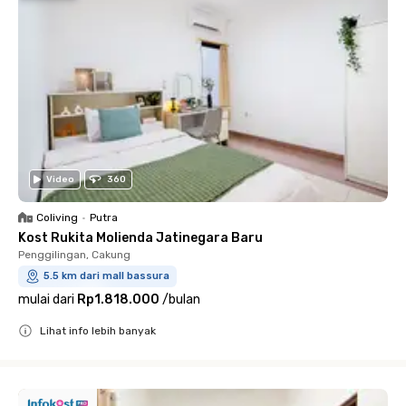
Video
360
Coliving
•
Putra
Kost Rukita Molienda Jatinegara Baru
Penggilingan, Cakung
5.5 km dari mall bassura
mulai dari
Rp1.818.000
/
bulan
Lihat info lebih banyak
Close