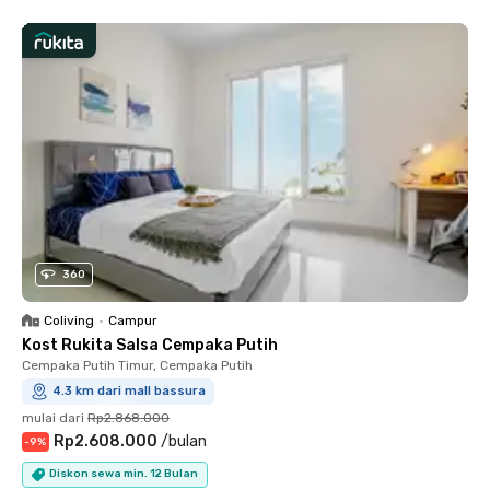
360
Coliving
•
Campur
Kost Rukita Salsa Cempaka Putih
Cempaka Putih Timur, Cempaka Putih
4.3 km dari mall bassura
mulai dari
Rp2.868.000
Rp2.608.000
/
bulan
-
9
%
Diskon sewa min. 12 Bulan