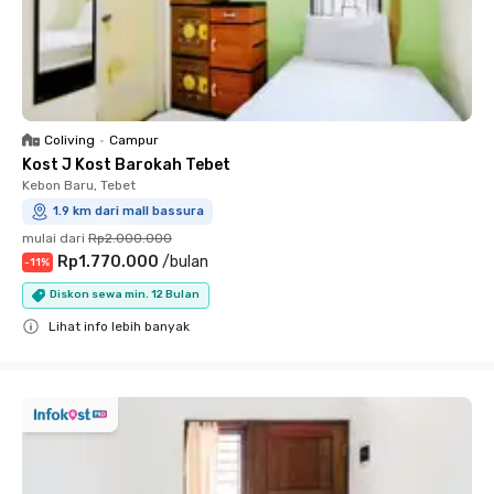
Coliving
•
Campur
Kost J Kost Barokah Tebet
Kebon Baru, Tebet
1.9 km dari mall bassura
mulai dari
Rp2.000.000
Rp1.770.000
/
bulan
-
11
%
Diskon sewa min. 12 Bulan
Lihat info lebih banyak
Close