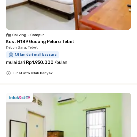
Coliving
•
Campur
Kost H189 Gudang Peluru Tebet
Kebon Baru, Tebet
1.8 km dari mall bassura
mulai dari
Rp1.950.000
/
bulan
Lihat info lebih banyak
Close