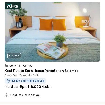
Video
Coliving
•
Campur
Kost Rukita Kara House Percetakan Salemba
Rawa Sari, Cempaka Putih
4.3 km dari mall bassura
mulai dari
Rp4.118.000
/
bulan
Lihat info lebih banyak
Close