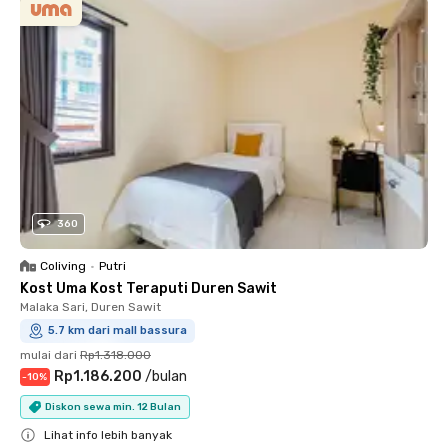
360
Coliving
•
Putri
Kost Uma Kost Teraputi Duren Sawit
Malaka Sari, Duren Sawit
5.7 km dari mall bassura
mulai dari
Rp1.318.000
Rp1.186.200
/
bulan
-
10
%
Diskon sewa min. 12 Bulan
Lihat info lebih banyak