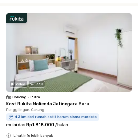
Close
Video
360
Coliving
•
Putra
Kost Rukita Molienda Jatinegara Baru
Penggilingan, Cakung
4.3 km dari rumah sakit harum sisma merdeka
mulai dari
Rp1.818.000
/
bulan
Lihat info lebih banyak