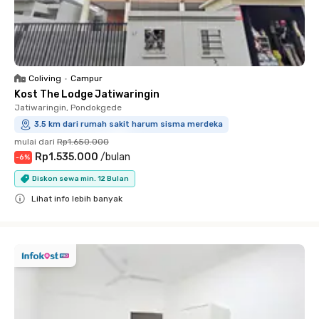
Coliving
•
Campur
Kost The Lodge Jatiwaringin
Jatiwaringin, Pondokgede
3.5 km dari rumah sakit harum sisma merdeka
mulai dari
Rp1.650.000
Rp1.535.000
/
bulan
-
6
%
Diskon sewa min. 12 Bulan
Lihat info lebih banyak
Close