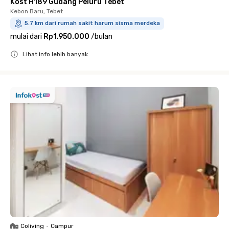
Kost H189 Gudang Peluru Tebet
Kebon Baru, Tebet
5.7 km dari rumah sakit harum sisma merdeka
mulai dari
Rp1.950.000
/
bulan
Lihat info lebih banyak
Close
Coliving
•
Campur