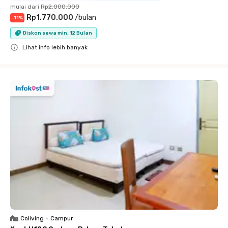
mulai dari
Rp2.000.000
Rp1.770.000
/
bulan
-
11
%
Diskon sewa min. 12 Bulan
Lihat info lebih banyak
Close
Coliving
•
Campur