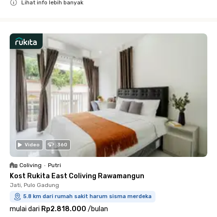
Lihat info lebih banyak
Close
Video
360
Coliving
•
Putri
Kost Rukita East Coliving Rawamangun
Jati, Pulo Gadung
5.8 km dari rumah sakit harum sisma merdeka
mulai dari
Rp2.818.000
/
bulan