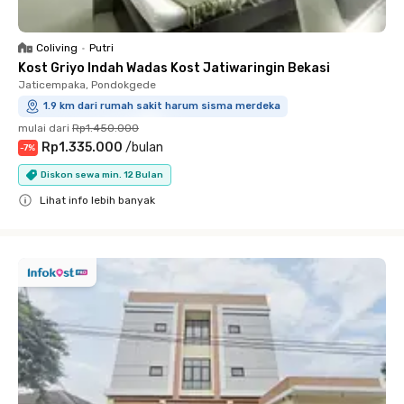
Coliving
•
Putri
Kost Griyo Indah Wadas Kost Jatiwaringin Bekasi
Jaticempaka, Pondokgede
1.9 km dari rumah sakit harum sisma merdeka
mulai dari
Rp1.450.000
Rp1.335.000
/
bulan
-
7
%
Diskon sewa min. 12 Bulan
Lihat info lebih banyak
Close