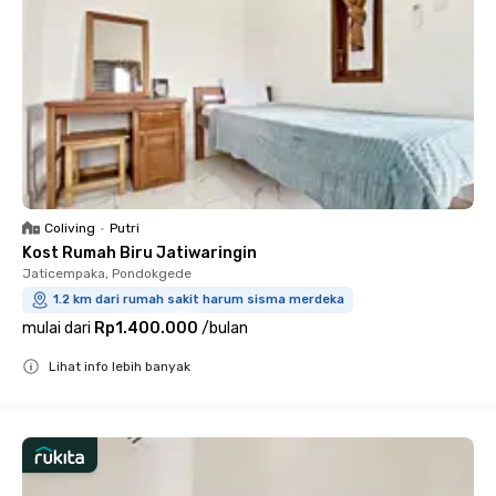
Coliving
•
Putri
Kost Rumah Biru Jatiwaringin
Jaticempaka, Pondokgede
1.2 km dari rumah sakit harum sisma merdeka
mulai dari
Rp1.400.000
/
bulan
Lihat info lebih banyak
Close