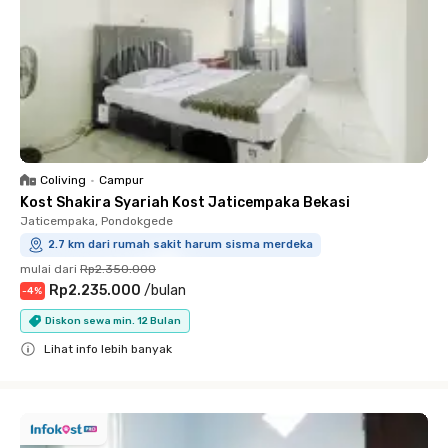
Coliving
•
Campur
Kost Shakira Syariah Kost Jaticempaka Bekasi
Jaticempaka, Pondokgede
2.7 km dari rumah sakit harum sisma merdeka
mulai dari
Rp2.350.000
Rp2.235.000
/
bulan
-
4
%
Diskon sewa min. 12 Bulan
Lihat info lebih banyak
Close