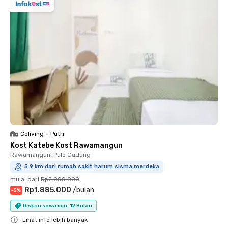
Coliving
•
Putri
Kost Katebe Kost Rawamangun
Rawamangun, Pulo Gadung
5.9 km dari rumah sakit harum sisma merdeka
mulai dari
Rp2.000.000
Rp1.885.000
/
bulan
-
5
%
Diskon sewa min. 12 Bulan
Lihat info lebih banyak