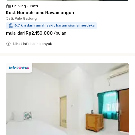
Coliving
•
Putri
Kost Monochrome Rawamangun
Jati, Pulo Gadung
6.7 km dari rumah sakit harum sisma merdeka
mulai dari
Rp2.150.000
/
bulan
Lihat info lebih banyak
Close