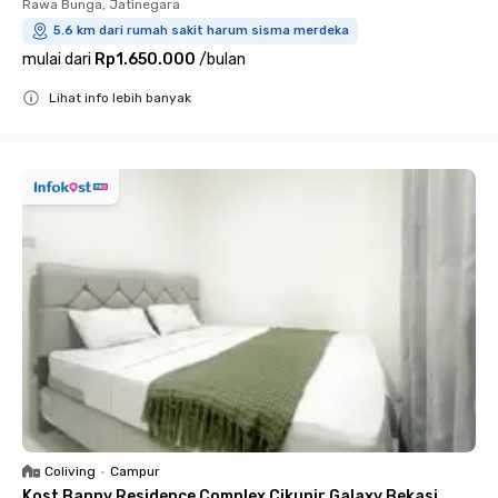
Rawa Bunga, Jatinegara
5.6 km dari rumah sakit harum sisma merdeka
mulai dari
Rp1.650.000
/
bulan
Lihat info lebih banyak
Close
Coliving
•
Campur
Kost Banny Residence Complex Cikunir Galaxy Bekasi