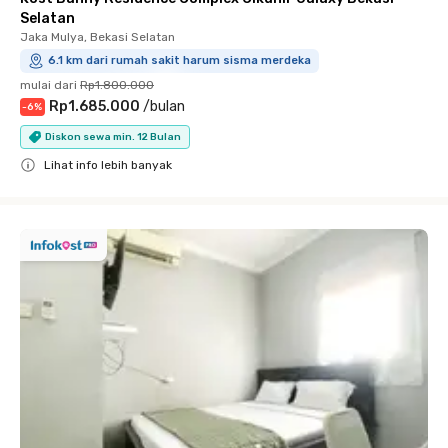
Selatan
Jaka Mulya, Bekasi Selatan
6.1 km dari rumah sakit harum sisma merdeka
mulai dari
Rp1.800.000
Rp1.685.000
/
bulan
-
6
%
Diskon sewa min. 12 Bulan
Lihat info lebih banyak
Close