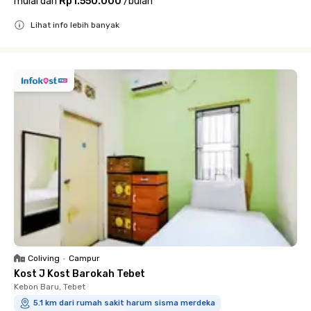
mulai dari
Rp1.550.000
/
bulan
Lihat info lebih banyak
Close
Coliving
•
Campur
Kost J Kost Barokah Tebet
Kebon Baru, Tebet
5.1 km dari rumah sakit harum sisma merdeka