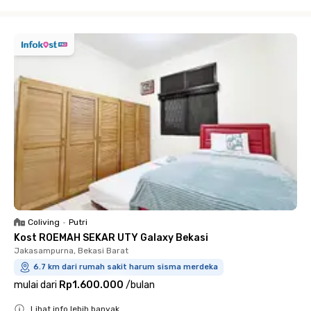
Close
Coliving
•
Putri
Kost ROEMAH SEKAR UTY Galaxy Bekasi
Jakasampurna, Bekasi Barat
6.7 km dari rumah sakit harum sisma merdeka
mulai dari
Rp1.600.000
/
bulan
Lihat info lebih banyak