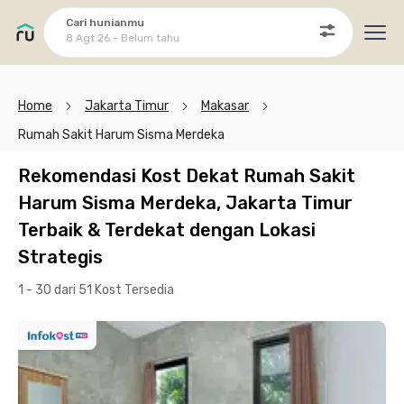
Cari hunianmu
8 Agt 26 - Belum tahu
Ope
Home
Jakarta Timur
Makasar
Rumah Sakit Harum Sisma Merdeka
Rekomendasi Kost Dekat Rumah Sakit
Harum Sisma Merdeka, Jakarta Timur
Terbaik & Terdekat dengan Lokasi
Strategis
1 - 30 dari 51 Kost
Tersedia