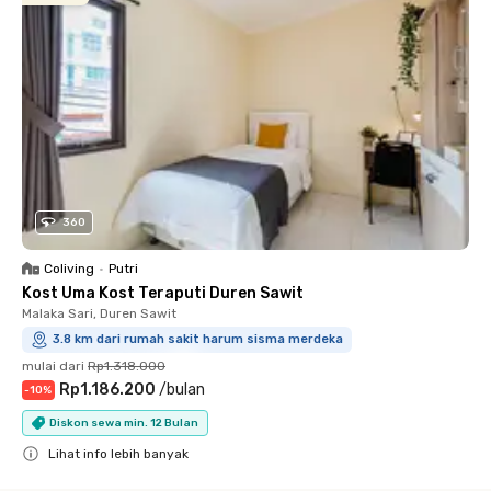
360
Coliving
•
Putri
Kost Uma Kost Teraputi Duren Sawit
Malaka Sari, Duren Sawit
3.8 km dari rumah sakit harum sisma merdeka
mulai dari
Rp1.318.000
Rp1.186.200
/
bulan
-
10
%
Diskon sewa min. 12 Bulan
Lihat info lebih banyak
Close