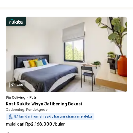
Close
360
Coliving
•
Putri
Kost Rukita Wisya Jatibening Bekasi
Jatibening, Pondokgede
5.1 km dari rumah sakit harum sisma merdeka
mulai dari
Rp2.168.000
/
bulan