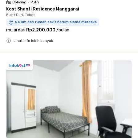
Coliving
•
Putri
Kost Shanti Residence Manggarai
Bukit Duri, Tebet
6.5 km dari rumah sakit harum sisma merdeka
mulai dari
Rp2.200.000
/
bulan
Lihat info lebih banyak
Close