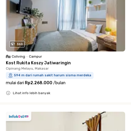
360
Coliving
•
Campur
Kost Rukita Koszy Jatiwaringin
Cipinang Melayu, Makasar
594 m dari rumah sakit harum sisma merdeka
mulai dari
Rp2.268.000
/
bulan
Lihat info lebih banyak
Close