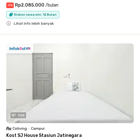
Rp2.085.000
/
bulan
-
5
%
Diskon sewa min. 12 Bulan
Lihat info lebih banyak
Close
360
Coliving
•
Campur
Kost SJ House Stasiun Jatinegara