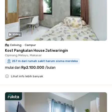
Video
Coliving
•
Campur
Kost Pangkalan House Jatiwaringin
Cipinang Melayu, Makasar
257 m dari rumah sakit harum sisma merdeka
mulai dari
Rp2.100.000
/
bulan
Lihat info lebih banyak
Close