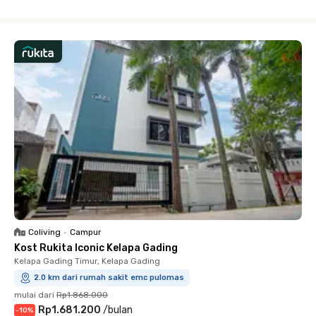
Close
Coliving
•
Campur
Kost Rukita Iconic Kelapa Gading
Kelapa Gading Timur, Kelapa Gading
2.0 km dari rumah sakit emc pulomas
mulai dari
Rp1.868.000
Rp1.681.200
/
bulan
-
10
%