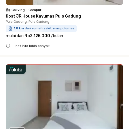
Coliving
•
Campur
Kost JR House Kayumas Pulo Gadung
Pulo Gadung, Pulo Gadung
1.8 km dari rumah sakit emc pulomas
mulai dari
Rp2.125.000
/
bulan
Lihat info lebih banyak
Close