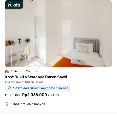
Coliving
•
Campur
Kost Rukita Swadaya Duren Sawit
Duren Sawit, Duren Sawit
6.3 km dari rumah sakit emc pulomas
mulai dari
Rp2.068.000
/
bulan
Lihat info lebih banyak
Close