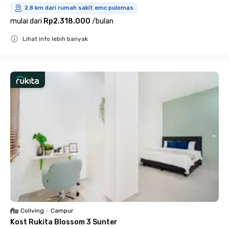
2.8 km dari rumah sakit emc pulomas
mulai dari
Rp2.318.000
/
bulan
Lihat info lebih banyak
Close
Coliving
•
Campur
Kost Rukita Blossom 3 Sunter