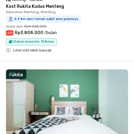
Kost Rukita Kudus Menteng
Kelurahan Menteng, Menteng
6.9 km dari rumah sakit emc pulomas
mulai dari
Rp4.068.000
Rp3.808.000
/
bulan
-
6
%
Diskon sewa min. 12 Bulan
Lihat info lebih banyak
Close