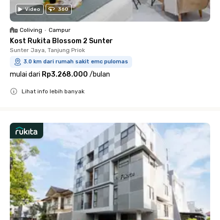
Video
360
Coliving
•
Campur
Kost Rukita Blossom 2 Sunter
Sunter Jaya, Tanjung Priok
3.0 km dari rumah sakit emc pulomas
mulai dari
Rp3.268.000
/
bulan
Lihat info lebih banyak
Close