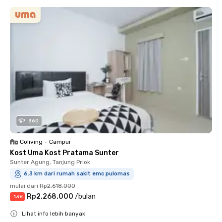
360
Coliving
•
Campur
Kost Uma Kost Pratama Sunter
Sunter Agung, Tanjung Priok
6.3 km dari rumah sakit emc pulomas
mulai dari
Rp2.618.000
Rp2.268.000
/
bulan
-
13
%
Lihat info lebih banyak