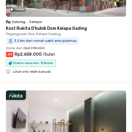
Video
Coliving
•
Campur
Kost Rukita D'kubik Dom Kelapa Gading
Pegangsaan Dua, Kelapa Gading
3.2 km dari rumah sakit emc pulomas
mulai dari
Rp2.918.000
Rp2.658.000
/
bulan
-
8
%
Diskon sewa min. 12 Bulan
Lihat info lebih banyak
Close