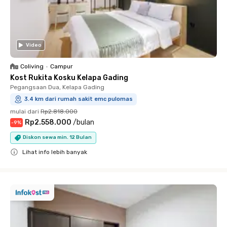
Video
Coliving
•
Campur
Kost Rukita Kosku Kelapa Gading
Pegangsaan Dua, Kelapa Gading
3.4 km dari rumah sakit emc pulomas
mulai dari
Rp2.818.000
Rp2.558.000
/
bulan
-
9
%
Diskon sewa min. 12 Bulan
Lihat info lebih banyak
Close