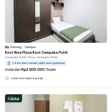
Coliving
•
Campur
Kost Nice Place Kost Cempaka Putih
Cempaka Putih Timur, Cempaka Putih
1.4 km dari rumah sakit emc pulomas
mulai dari
Rp2.500.000
/
bulan
Lihat info lebih banyak
Close