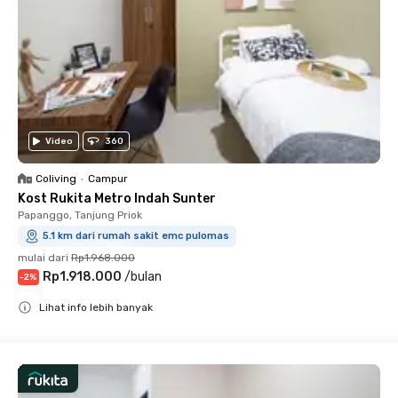
Video
360
Coliving
•
Campur
Kost Rukita Metro Indah Sunter
Papanggo, Tanjung Priok
5.1 km dari rumah sakit emc pulomas
mulai dari
Rp1.968.000
Rp1.918.000
/
bulan
-
2
%
Lihat info lebih banyak
Close