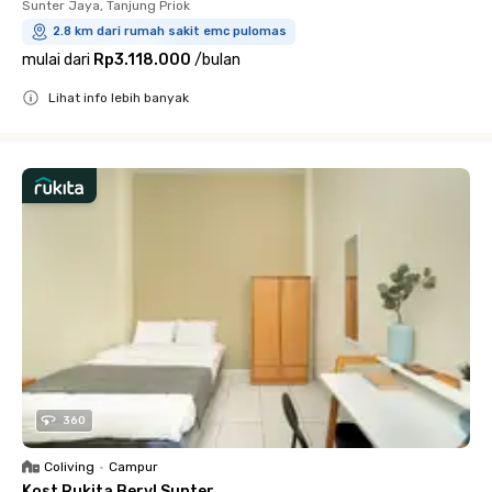
Sunter Jaya, Tanjung Priok
2.8 km dari rumah sakit emc pulomas
mulai dari
Rp3.118.000
/
bulan
Lihat info lebih banyak
Close
360
Coliving
•
Campur
Kost Rukita Beryl Sunter