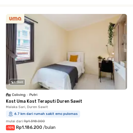
Close
360
Coliving
•
Putri
Kost Uma Kost Teraputi Duren Sawit
Malaka Sari, Duren Sawit
6.7 km dari rumah sakit emc pulomas
mulai dari
Rp1.318.000
Rp1.186.200
/
bulan
-
10
%