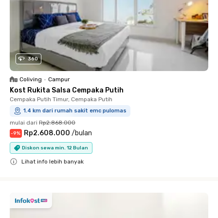
360
Coliving
•
Campur
Kost Rukita Salsa Cempaka Putih
Cempaka Putih Timur, Cempaka Putih
1.4 km dari rumah sakit emc pulomas
mulai dari
Rp2.868.000
Rp2.608.000
/
bulan
-
9
%
Diskon sewa min. 12 Bulan
Lihat info lebih banyak
Close