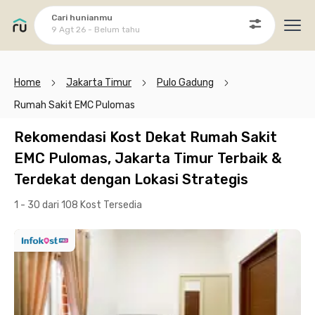
Cari hunianmu
9 Agt 26 - Belum tahu
Ope
Home
Jakarta Timur
Pulo Gadung
Rumah Sakit EMC Pulomas
Rekomendasi Kost Dekat Rumah Sakit
EMC Pulomas, Jakarta Timur Terbaik &
Terdekat dengan Lokasi Strategis
1 - 30 dari 108 Kost
Tersedia