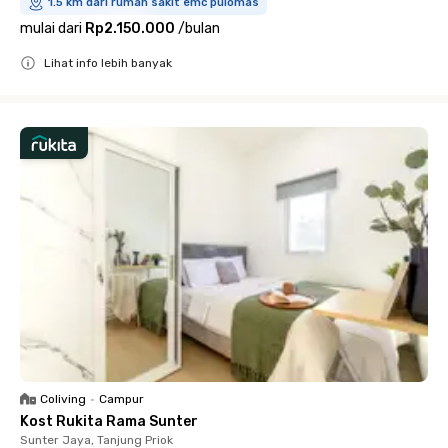
1.5 km dari rumah sakit emc pulomas
mulai dari
Rp2.150.000
/
bulan
Lihat info lebih banyak
Close
Coliving
•
Campur
Kost Rukita Rama Sunter
Sunter Jaya, Tanjung Priok