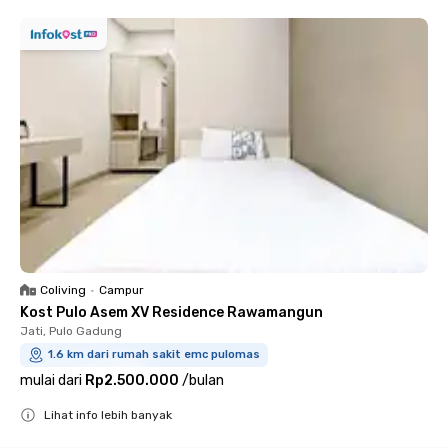
Coliving
•
Campur
Kost Pulo Asem XV Residence Rawamangun
Jati, Pulo Gadung
1.6 km dari rumah sakit emc pulomas
mulai dari
Rp2.500.000
/
bulan
Lihat info lebih banyak
Close