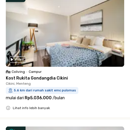
Video
Coliving
•
Campur
Kost Rukita Gondangdia Cikini
Cikini, Menteng
5.6 km dari rumah sakit emc pulomas
mulai dari
Rp5.036.000
/
bulan
Lihat info lebih banyak
Close