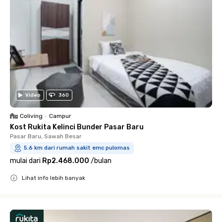
Video
360
Coliving
•
Campur
Kost Rukita Kelinci Bunder Pasar Baru
Pasar Baru, Sawah Besar
5.6 km dari rumah sakit emc pulomas
mulai dari
Rp2.468.000
/
bulan
Lihat info lebih banyak
Close