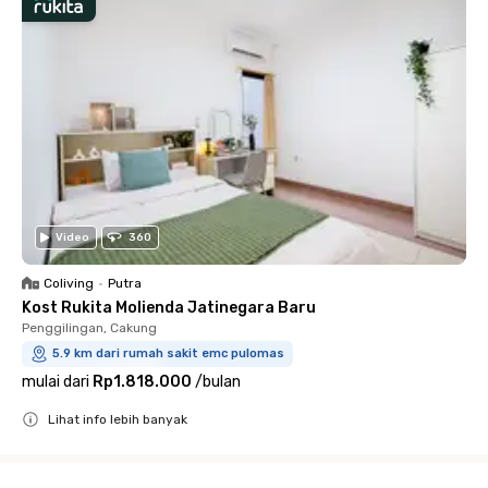
Video
360
Coliving
•
Putra
Kost Rukita Molienda Jatinegara Baru
Penggilingan, Cakung
5.9 km dari rumah sakit emc pulomas
mulai dari
Rp1.818.000
/
bulan
Lihat info lebih banyak
Close