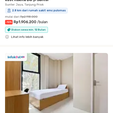
Sunter Jaya, Tanjung Priok
2.8 km dari rumah sakit emc pulomas
mulai dari
Rp2.118.000
Rp1.906.200
/
bulan
-
10
%
Diskon sewa min. 12 Bulan
Lihat info lebih banyak
Close