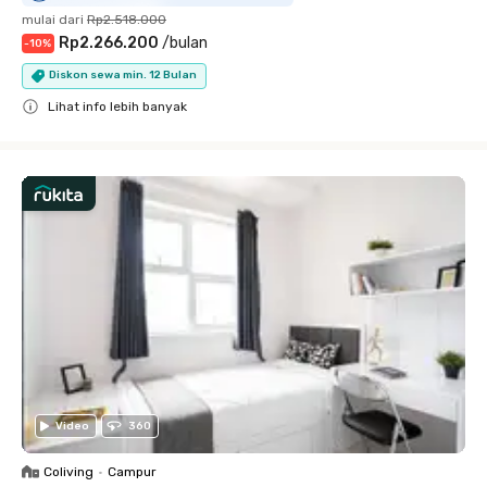
mulai dari
Rp2.518.000
Rp2.266.200
/
bulan
-
10
%
Diskon sewa min. 12 Bulan
Lihat info lebih banyak
Close
Video
360
Coliving
•
Campur