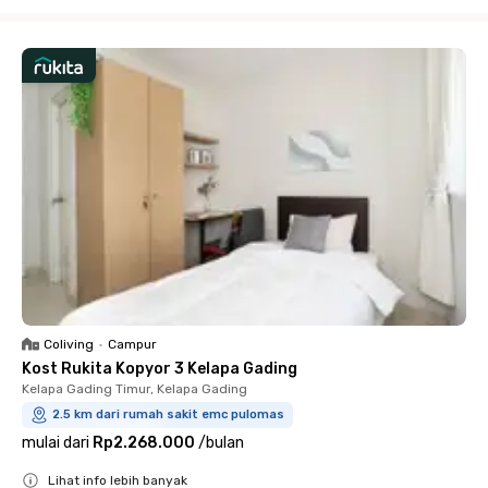
Close
Coliving
•
Campur
Kost Rukita Kopyor 3 Kelapa Gading
Kelapa Gading Timur, Kelapa Gading
2.5 km dari rumah sakit emc pulomas
mulai dari
Rp2.268.000
/
bulan
Lihat info lebih banyak