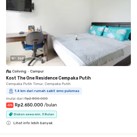
360
Coliving
•
Campur
Kost The One Residence Cempaka Putih
Cempaka Putih Timur, Cempaka Putih
1.4 km dari rumah sakit emc pulomas
mulai dari
Rp2.800.000
Rp2.650.000
/
bulan
-
5
%
Diskon sewa min. 3 Bulan
Lihat info lebih banyak
Close