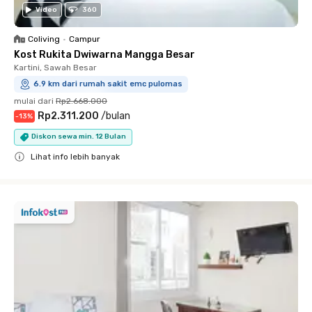
Video
360
Coliving
•
Campur
Kost Rukita Dwiwarna Mangga Besar
Kartini, Sawah Besar
6.9 km dari rumah sakit emc pulomas
mulai dari
Rp2.668.000
Rp2.311.200
/
bulan
-
13
%
Diskon sewa min. 12 Bulan
Lihat info lebih banyak
Close