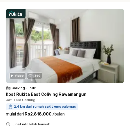
Video
360
Coliving
•
Putri
Kost Rukita East Coliving Rawamangun
Jati, Pulo Gadung
2.4 km dari rumah sakit emc pulomas
mulai dari
Rp2.818.000
/
bulan
Lihat info lebih banyak