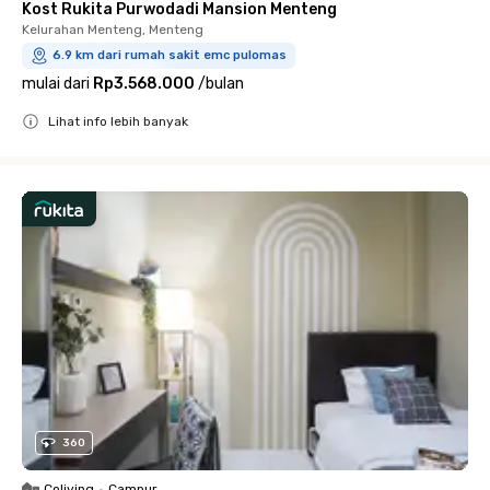
Kost Rukita Purwodadi Mansion Menteng
Kelurahan Menteng, Menteng
6.9 km dari rumah sakit emc pulomas
mulai dari
Rp3.568.000
/
bulan
Lihat info lebih banyak
Close
360
Coliving
•
Campur