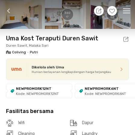
7 Agt 26 - Belum tahu
+
11
Ope
360
Foto
Fasilitas bersama
Promo cUma-cUma
Loka
Uma Kost Teraputi Duren Sawit
Duren Sawit, Malaka Sari
Coliving
•
Putri
Dikelola oleh Uma
Hunian berlayanan lengkap dengan harga terjangkau
NEWPROMORK12NT
NEWPROMORK6NT
Kode: NEWPROMORK12NT
Kode: NEWPROMORK6NT
Fasilitas bersama
Wifi
Dapur
Cleaning
Laundry