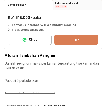
Pelunasan di awal
Bayar bulanan
s.d. -10%
Rp1.518.000
/bulan
Termasuk internet/wifi, air, laundry, cleaning
Tidak termasuk listrik
Chat
Pilih
Aturan Tambahan Penghuni
Jumlah penghuni maks. per kamar tergantung tipe kamar dan
ukuran kasur
Pasutri Diperbolehkan
Anak-anak Diperbolehkan Tinggal
Untuk permintaan khusus,
Hubungi Tim Kami