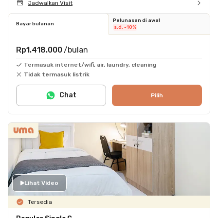
Jadwalkan Visit
Pelunasan di awal
Bayar bulanan
s.d. -10%
Rp1.418.000
/bulan
Termasuk internet/wifi, air, laundry, cleaning
Tidak termasuk listrik
Chat
Pilih
Lihat Video
Tersedia