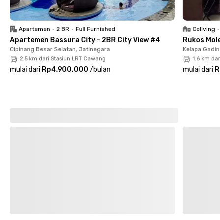
Uma Kost Teraputi Duren Sawit menawarkan kamar berjendela
dengan furnitur, AC, WiFi, dan kamar mandi luar. Fasilitas
Apartemen
•
2 BR
•
Full Furnished
Coliving
•
bersama termasuk dapur, kulkas, kompor, dispenser, area parkir
Apartemen Bassura City - 2BR City View #4
Rukos Mole
motor, serta layanan laundry dan cleaning. Yuk, segera lakukan
Cipinang Besar Selatan, Jatinegara
Kelapa Gadin
online booking agar tidak kehabisan kamar!
2.5 km dari Stasiun LRT Cawang
1.6 km dar
mulai dari
Rp4.900.000
/
bulan
mulai dari
R