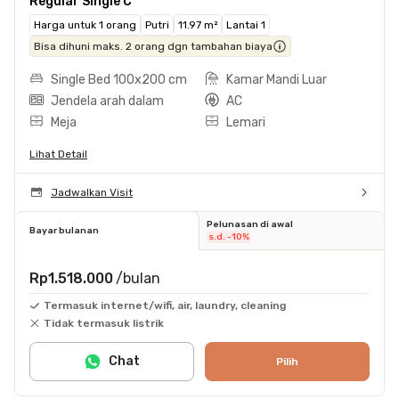
Regular Single C
Harga untuk 1 orang
Putri
11.97 m²
Lantai 1
Bisa dihuni maks. 2 orang dgn tambahan biaya
Single Bed 100x200 cm
Kamar Mandi Luar
Jendela arah dalam
AC
Meja
Lemari
Lihat Detail
Jadwalkan Visit
Pelunasan di awal
Bayar bulanan
s.d. -10%
Rp1.518.000
/bulan
Termasuk internet/wifi, air, laundry, cleaning
Tidak termasuk listrik
Chat
Pilih