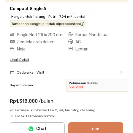
Compact Single A
Harga untuk 1 orang
Putri
7.94 m²
Lantai 1
Tambahan penghuni tidak diperbolehkan
Single Bed 100x200 cm
Kamar Mandi Luar
Jendela arah dalam
AC
Meja
Lemari
Lihat Detail
Jadwalkan Visit
Pelunasan di awal
Bayar bulanan
s.d. -10%
Rp1.318.000
/bulan
Termasuk internet/wifi, air, laundry, cleaning
Tidak termasuk listrik
Chat
Pilih