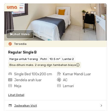
Lihat Video
Tersedia
Regular Single B
Harga untuk 1 orang
Putri
10.5 m²
Lantai 2
Bisa dihuni maks. 2 orang dgn tambahan biaya
Single Bed 100x200 cm
Kamar Mandi Luar
Jendela arah luar
AC
Meja
Lemari
Lihat Detail
Jadwalkan Visit