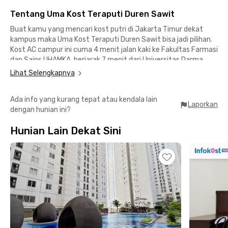
Tentang Uma Kost Teraputi Duren Sawit
Buat kamu yang mencari kost putri di Jakarta Timur dekat
kampus maka Uma Kost Teraputi Duren Sawit bisa jadi pilihan.
Kost AC campur ini cuma 4 menit jalan kaki ke Fakultas Farmasi
dan Sains UHAMKA, berjarak 7 menit dari Universitas Darma
Persada dan sekitar 13 menit dari Sekolah Tinggi Ilmu
Lihat Selengkapnya
Komunikasi dan Sekretaris Tarakanita.
Ada info yang kurang tepat atau kendala lain
Cocok juga buat pekerja kantoran yang bekerja di Kalimalang,
Laporkan
dengan hunian ini?
Jatinegara, maupun Bekasi berjarak maksimal 20 menit
berkendara dari kost Duren Sawit Jakarta Timur ini. Pondok
Hunian Lain Dekat Sini
Kelapa Town Square menjadi mall terdekat yaitu cuma 10
menit dari Uma Kost Teraputi Duren Sawit, sementara
Summarecon Mall Bekasi bisa dicapai dalam 20 menit
berkendara.
Buat kamu yang memilih menggunakan transportasi publik bisa
menumpang kereta Commuter Line dari Stasiun Klender Baru
sekitar 6 menit dari kost Duren Sawit ini. Kamu juga bisa
mencapai RS Islam Jakarta Pondok Kopi dalam 6 menit
berkendara.