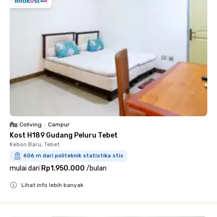
Coliving
•
Campur
Kost H189 Gudang Peluru Tebet
Kebon Baru, Tebet
606 m dari politeknik statistika stis
mulai dari
Rp1.950.000
/
bulan
Lihat info lebih banyak
Close