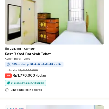
Coliving
•
Campur
Kost J Kost Barokah Tebet
Kebon Baru, Tebet
585 m dari politeknik statistika stis
mulai dari
Rp2.000.000
Rp1.770.000
/
bulan
-
11
%
Diskon sewa min. 12 Bulan
Lihat info lebih banyak
Close