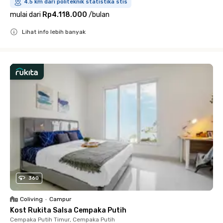
4.5 km dari politeknik statistika stis
mulai dari
Rp4.118.000
/
bulan
Lihat info lebih banyak
Close
360
Coliving
•
Campur
Kost Rukita Salsa Cempaka Putih
Cempaka Putih Timur, Cempaka Putih