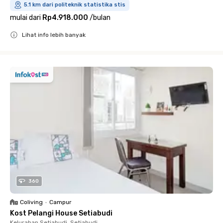
5.1 km dari politeknik statistika stis
mulai dari
Rp4.918.000
/
bulan
Lihat info lebih banyak
Close
360
Coliving
•
Campur
Kost Pelangi House Setiabudi
Kelurahan Setiabudi, Setiabudi