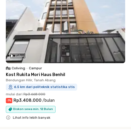
Video
Coliving
•
Campur
Kost Rukita Mori Haus Benhil
Bendungan Hilir, Tanah Abang
6.5 km dari politeknik statistika stis
mulai dari
Rp3.668.000
Rp3.408.000
/
bulan
-
7
%
Diskon sewa min. 12 Bulan
Lihat info lebih banyak
Close