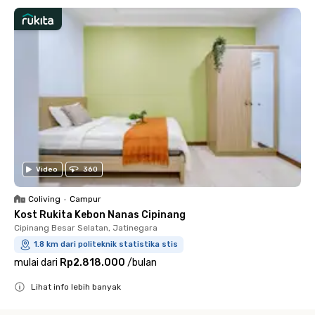
Video
360
Coliving
•
Campur
Kost Rukita Kebon Nanas Cipinang
Cipinang Besar Selatan, Jatinegara
1.8 km dari politeknik statistika stis
mulai dari
Rp2.818.000
/
bulan
Lihat info lebih banyak
Close