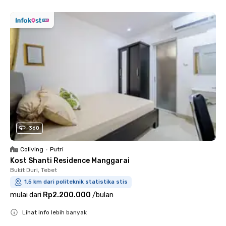
360
Coliving
•
Putri
Kost Shanti Residence Manggarai
Bukit Duri, Tebet
1.5 km dari politeknik statistika stis
mulai dari
Rp2.200.000
/
bulan
Lihat info lebih banyak
Close