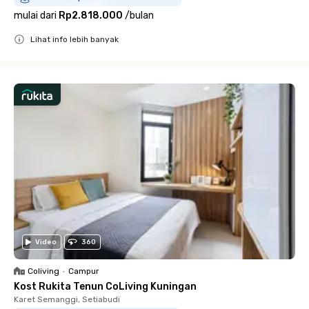
mulai dari
Rp2.818.000
/
bulan
Lihat info lebih banyak
Close
Video
360
Coliving
•
Campur
Kost Rukita Tenun CoLiving Kuningan
Karet Semanggi, Setiabudi