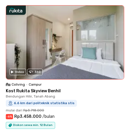
Video
360
Coliving
•
Campur
Kost Rukita Skyview Benhil
Bendungan Hilir, Tanah Abang
6.6 km dari politeknik statistika stis
mulai dari
Rp3.718.000
Rp3.458.000
/
bulan
-
6
%
Diskon sewa min. 12 Bulan