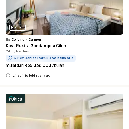
Video
Coliving
•
Campur
Kost Rukita Gondangdia Cikini
Cikini, Menteng
5.9 km dari politeknik statistika stis
mulai dari
Rp5.036.000
/
bulan
Lihat info lebih banyak
Close