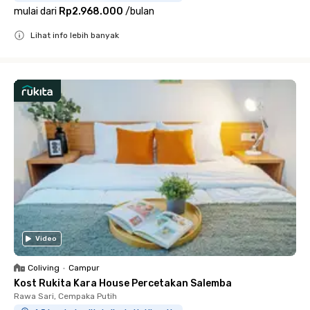
mulai dari
Rp2.968.000
/
bulan
Lihat info lebih banyak
Close
Video
Coliving
•
Campur
Kost Rukita Kara House Percetakan Salemba
Rawa Sari, Cempaka Putih