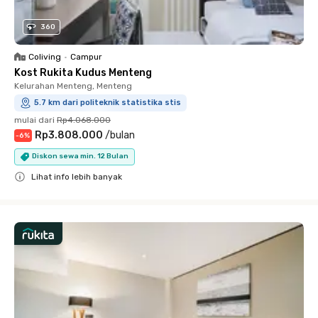
360
Coliving
•
Campur
Kost Rukita Kudus Menteng
Kelurahan Menteng, Menteng
5.7 km dari politeknik statistika stis
mulai dari
Rp4.068.000
Rp3.808.000
/
bulan
-
6
%
Diskon sewa min. 12 Bulan
Lihat info lebih banyak
Close