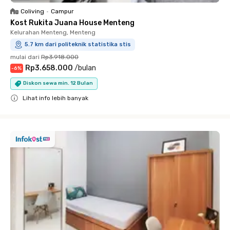
Coliving
•
Campur
Kost Rukita Juana House Menteng
Kelurahan Menteng, Menteng
5.7 km dari politeknik statistika stis
mulai dari
Rp3.918.000
Rp3.658.000
/
bulan
-
6
%
Diskon sewa min. 12 Bulan
Lihat info lebih banyak
Close