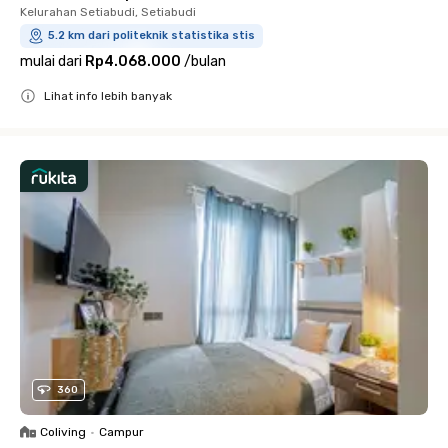
Kelurahan Setiabudi, Setiabudi
5.2 km dari politeknik statistika stis
mulai dari
Rp4.068.000
/
bulan
Lihat info lebih banyak
Close
360
Coliving
•
Campur