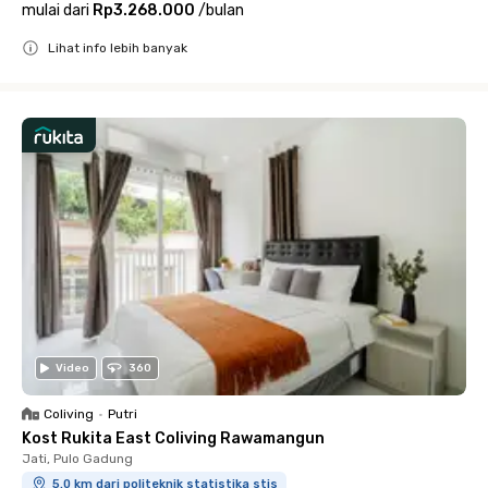
mulai dari
Rp3.268.000
/
bulan
Lihat info lebih banyak
Close
Video
360
Coliving
•
Putri
Kost Rukita East Coliving Rawamangun
Jati, Pulo Gadung
5.0 km dari politeknik statistika stis