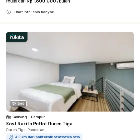
mulai dari
Rp1.800.000
/
bulan
Lihat info lebih banyak
Close
360
Coliving
•
Campur
Kost Rukita Potlot Duren Tiga
Duren Tiga, Pancoran
4.0 km dari politeknik statistika stis