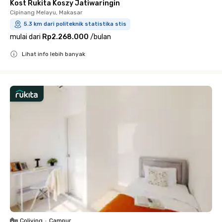
Kost Rukita Koszy Jatiwaringin
Cipinang Melayu, Makasar
5.3 km dari politeknik statistika stis
mulai dari
Rp2.268.000
/
bulan
Lihat info lebih banyak
Close
Coliving
•
Campur