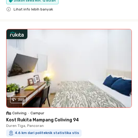
Diskon sewa min. 12 Bulan
Lihat info lebih banyak
Close
360
Coliving
•
Campur
Kost Rukita Mampang Coliving 94
Duren Tiga, Pancoran
4.6 km dari politeknik statistika stis