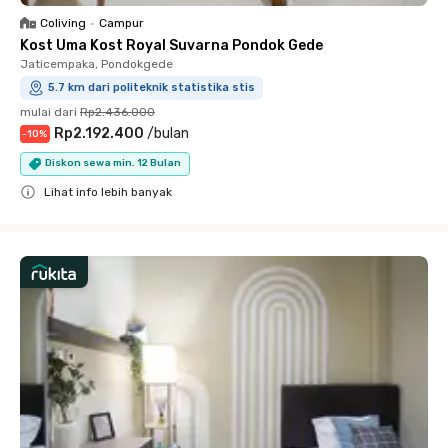
Coliving
•
Campur
Kost Uma Kost Royal Suvarna Pondok Gede
Jaticempaka, Pondokgede
5.7 km dari politeknik statistika stis
mulai dari
Rp2.436.000
Rp2.192.400
/
bulan
-
10
%
Diskon sewa min. 12 Bulan
Lihat info lebih banyak
Close