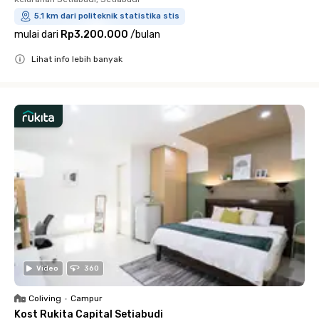
5.1 km dari politeknik statistika stis
mulai dari
Rp3.200.000
/
bulan
Lihat info lebih banyak
Close
Video
360
Coliving
•
Campur
Kost Rukita Capital Setiabudi