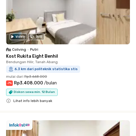
Video
360
Coliving
•
Putri
Kost Rukita Eight Benhil
Bendungan Hilir, Tanah Abang
6.3 km dari politeknik statistika stis
mulai dari
Rp3.668.000
Rp3.408.000
/
bulan
-
7
%
Diskon sewa min. 12 Bulan
Lihat info lebih banyak
Close