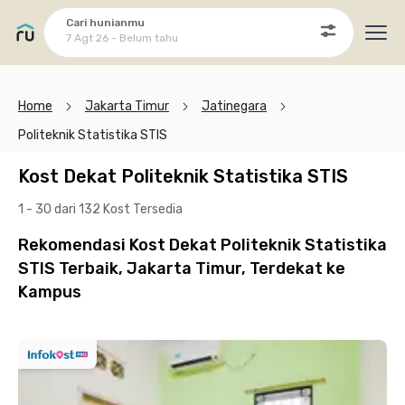
Cari hunianmu
7 Agt 26 - Belum tahu
Ope
Home
Jakarta Timur
Jatinegara
Politeknik Statistika STIS
Kost Dekat Politeknik Statistika STIS
1 - 30 dari 132 Kost
Tersedia
Rekomendasi Kost Dekat Politeknik Statistika
STIS Terbaik, Jakarta Timur, Terdekat ke
Kampus