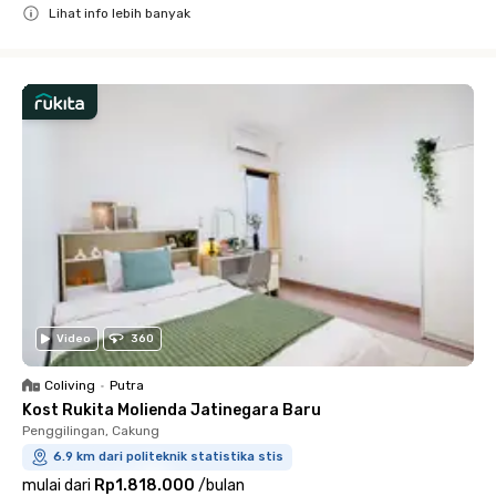
Lihat info lebih banyak
Close
Video
360
Coliving
•
Putra
Kost Rukita Molienda Jatinegara Baru
Penggilingan, Cakung
6.9 km dari politeknik statistika stis
mulai dari
Rp1.818.000
/
bulan