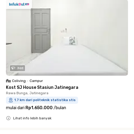
360
Coliving
•
Campur
Kost SJ House Stasiun Jatinegara
Rawa Bunga, Jatinegara
1.7 km dari politeknik statistika stis
mulai dari
Rp1.650.000
/
bulan
Lihat info lebih banyak
Close