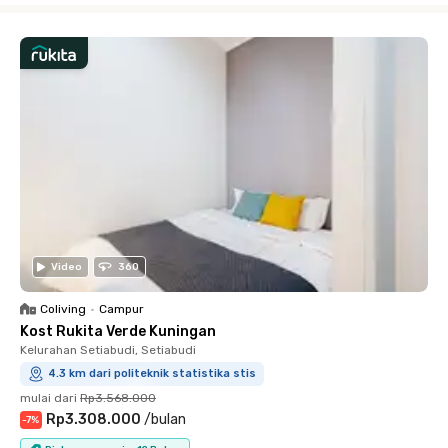
Video
360
Coliving
•
Campur
Kost Rukita Verde Kuningan
Kelurahan Setiabudi, Setiabudi
4.3 km dari politeknik statistika stis
mulai dari
Rp3.568.000
Rp3.308.000
/
bulan
-
7
%