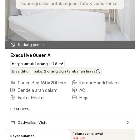
Sedang penuh
Executive Queen A
Harga untuk 1 orang
17.5 m²
Bisa dihuni maks. 2 orang dgn tambahan biaya
Queen Bed 160x200 cm
Kamar Mandi Dalam
Jendela arah dalam
AC
Water Heater
Meja
Lihat Detail
Jadwalkan Visit
Pelunasan di awal
Bayar bulanan
s.d. -7%