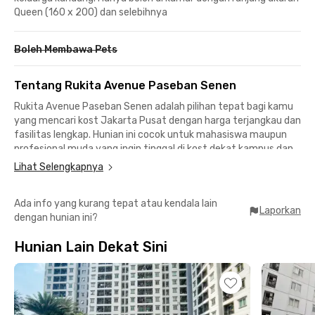
Queen (160 x 200) dan selebihnya
Boleh Membawa Pets
Tentang Rukita Avenue Paseban Senen
Rukita Avenue Paseban Senen adalah pilihan tepat bagi kamu
yang mencari kost Jakarta Pusat dengan harga terjangkau dan
fasilitas lengkap. Hunian ini cocok untuk mahasiswa maupun
profesional muda yang ingin tinggal di kost dekat kampus dan
area perkantoran strategis. Lokasinya hanya 7 menit dari
Lihat Selengkapnya
Universitas Indonesia Kampus Salemba dan memiliki akses
mudah ke kawasan bisnis seperti Matraman, Gunung Sahari,
Ada info yang kurang tepat atau kendala lain
hingga Sudirman.
Laporkan
dengan hunian ini?
Tidak hanya itu, kost Senen ini juga sangat strategis untuk
Hunian Lain Dekat Sini
akses transportasi publik. Kamu bisa naik KRL Commuter Line
dari Stasiun Kramat yang hanya berjarak 5 menit jalan kaki,
atau naik TransJakarta dari Halte Salemba UI yang dapat
ditempuh sekitar 4 menit berkendara. Dengan lokasi ini,
mobilitas sehari-hari jadi lebih praktis dan efisien.