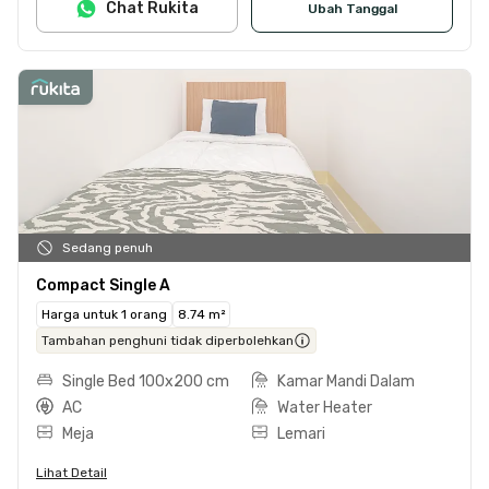
Chat Rukita
Ubah Tanggal
Sedang penuh
Compact Single A
Harga untuk 1 orang
8.74 m²
Tambahan penghuni tidak diperbolehkan
Single Bed 100x200 cm
Kamar Mandi Dalam
AC
Water Heater
Meja
Lemari
Lihat Detail