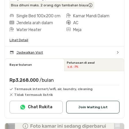
Bisa dihuni maks. 2 orang dgn tambahan biaya
Single Bed 100x200 cm
Kamar Mandi Dalam
Jendela arah dalam
AC
Water Heater
Meja
Lihat Detail
Jadwalkan Visit
Pelunasan di awal
Bayar bulanan
s.d. -7%
Rp3.268.000
/bulan
Termasuk internet/wifi, air, laundry, cleaning
Tidak termasuk listrik
Chat Rukita
Join Waiting List