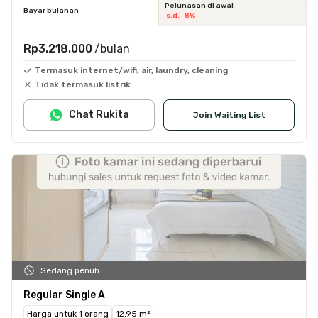
Pelunasan di awal
Bayar bulanan
s.d. -8%
Rp3.218.000
/bulan
Termasuk internet/wifi, air, laundry, cleaning
Tidak termasuk listrik
Chat Rukita
Join Waiting List
Sedang penuh
Regular Single A
Harga untuk 1 orang
12.95 m²