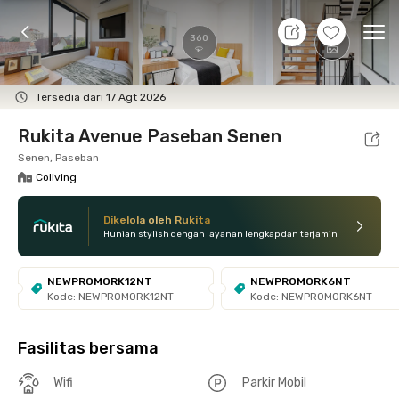
10 Agt 26 - Belum tahu
+
9
Ope
360
Foto
Fasilitas bersama
Lokasi
Kamar
Atura
Tersedia dari 17 Agt 2026
Rukita Avenue Paseban Senen
Senen, Paseban
Coliving
Dikelola oleh Rukita
Hunian stylish dengan layanan lengkap dan terjamin
NEWPROMORK12NT
NEWPROMORK6NT
Kode: NEWPROMORK12NT
Kode: NEWPROMORK6NT
Fasilitas bersama
Wifi
Parkir Mobil