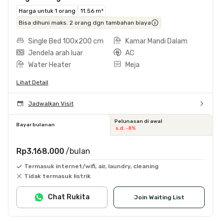
Harga untuk 1 orang
11.56 m²
Bisa dihuni maks. 2 orang dgn tambahan biaya
Single Bed 100x200 cm
Kamar Mandi Dalam
Jendela arah luar
AC
Water Heater
Meja
Lihat Detail
Jadwalkan Visit
Pelunasan di awal
Bayar bulanan
s.d. -8%
Rp3.168.000
/bulan
Termasuk internet/wifi, air, laundry, cleaning
Tidak termasuk listrik
Chat Rukita
Join Waiting List