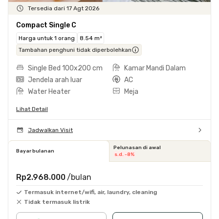
Tersedia dari 17 Agt 2026
Compact Single C
Harga untuk 1 orang
8.54 m²
Tambahan penghuni tidak diperbolehkan
Single Bed 100x200 cm
Kamar Mandi Dalam
Jendela arah luar
AC
Water Heater
Meja
Lihat Detail
Jadwalkan Visit
Pelunasan di awal
Bayar bulanan
s.d. -8%
Rp2.968.000
/bulan
Termasuk internet/wifi, air, laundry, cleaning
Tidak termasuk listrik