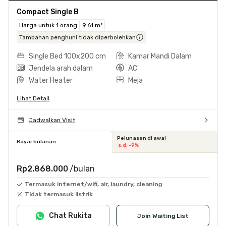
Compact Single B
Harga untuk 1 orang
9.61 m²
Tambahan penghuni tidak diperbolehkan
Single Bed 100x200 cm
Kamar Mandi Dalam
Jendela arah dalam
AC
Water Heater
Meja
Lihat Detail
Jadwalkan Visit
Pelunasan di awal
Bayar bulanan
s.d. -9%
Rp2.868.000
/bulan
Termasuk internet/wifi, air, laundry, cleaning
Tidak termasuk listrik
Chat Rukita
Join Waiting List