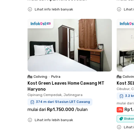
Lihat info lebih banyak
Lihat 
Close
Close
Coliving
•
Putra
Colivi
Kost Green Leaves Home Cawang MT
Kost 3E
Haryono
Cibubur, 
Cipinang Cempedak, Jatinegara
3.2 k
374 m dari Stasiun LRT Cawang
mulai dari
mulai dari
Rp1.750.000
/
bulan
Rp1
-
7
%
Diskon
Lihat info lebih banyak
Close
Lihat 