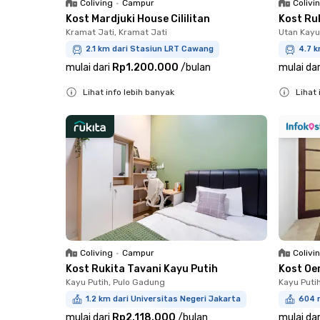
Coliving
•
Campur
Colivi
Kost Mardjuki House Cililitan
Kost Ru
Kramat Jati, Kramat Jati
Utan Kayu
2.1 km dari Stasiun LRT Cawang
4.7 k
mulai dari
Rp1.200.000
/
bulan
mulai dar
Lihat info lebih banyak
Lihat 
Close
Close
Coliving
•
Campur
Colivi
Kost Rukita Tavani Kayu Putih
Kost O
Kayu Putih, Pulo Gadung
Kayu Puti
1.2 km dari Universitas Negeri Jakarta
604 m
mulai dari
Rp2.118.000
/
bulan
mulai dar