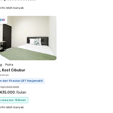
info lebih banyak
ng
•
Putra
L Kost Cibubur
Ciracas
m dari Stasiun LRT Harjamukti
Rp1.550.000
.435.000
/
bulan
 sewa min. 12 Bulan
info lebih banyak