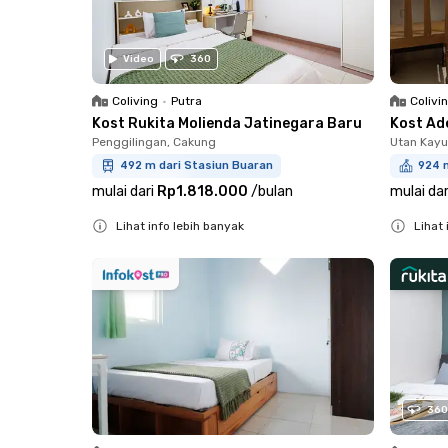
Video
360
Coliving
•
Putra
Colivi
Kost Rukita Molienda Jatinegara Baru
Kost Ad
Penggilingan, Cakung
Utan Kayu
492 m dari Stasiun Buaran
924 m
mulai dari
Rp1.818.000
/
bulan
mulai dar
Lihat info lebih banyak
Lihat 
Close
Close
360