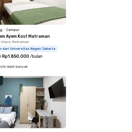
ng
•
Campur
em Ayem Kost Matraman
 Utara, Matraman
 dari Universitas Negeri Jakarta
i
Rp1.850.000
/
bulan
info lebih banyak