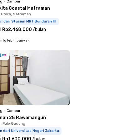
ng
•
Campur
kita Coastal Matraman
 Utara, Matraman
m dari Stasiun MRT Bundaran HI
i
Rp2.468.000
/
bulan
info lebih banyak
ng
•
Campur
emah 28 Rawamangun
h, Pulo Gadung
 dari Universitas Negeri Jakarta
i
Rp1.600.000
/
bulan