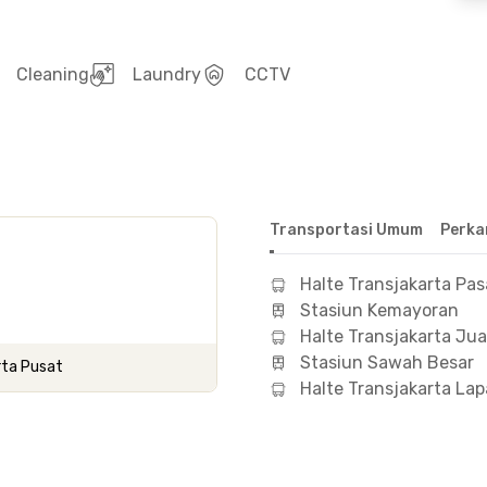
Cleaning
Laundry
CCTV
Transportasi Umum
Perka
Halte Transjakarta Pas
Stasiun Kemayoran
Halte Transjakarta Ju
Stasiun Sawah Besar
rta Pusat
Halte Transjakarta L