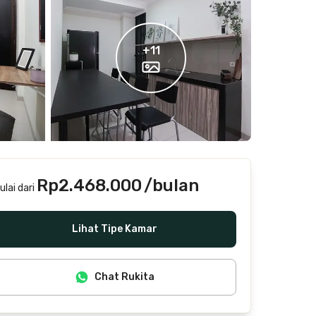
+
11
Rp2.468.000
/bulan
ulai dari
Termasuk internet/wifi, air, laundry, cleaning
Lihat Tipe Kamar
Chat Rukita