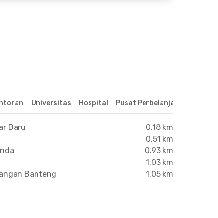
ntoran
Universitas
Hospital
Pusat Perbelanjaan & Hibura
ar Baru
0.18 km
0.51 km
anda
0.93 km
1.03 km
apangan Banteng
1.05 km