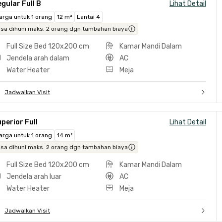
gular Full B
Lihat Detail
arga untuk 1 orang
12 m²
Lantai 4
isa dihuni maks. 2 orang dgn tambahan biaya
Full Size Bed 120x200 cm
Kamar Mandi Dalam
Jendela arah dalam
AC
Water Heater
Meja
Jadwalkan Visit
perior Full
Lihat Detail
arga untuk 1 orang
14 m²
isa dihuni maks. 2 orang dgn tambahan biaya
Full Size Bed 120x200 cm
Kamar Mandi Dalam
Jendela arah luar
AC
Water Heater
Meja
Jadwalkan Visit