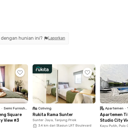
n dengan hunian ini?
Laporkan
9, unit Rukita ini disterilkan secara rutin oleh Tim Kebers
isa digunakan baik oleh penghuni maupun semua tamu yan
 oleh :
R
•
Semi Furnished
Coliving
Apartemen
•
eng Square
Rukita Rama Sunter
Apartemen Tif
ty View #3
Sunter Jaya, Tanjung Priok
Studio City V
3.4 km dari Stasiun LRT Boulevard
Kayu Putih, Pulo