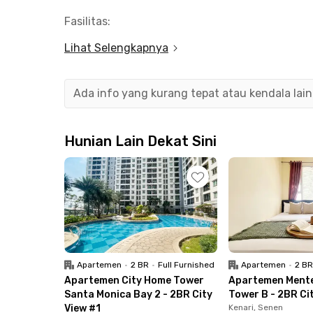
Fasilitas:
- Kamar fully furnished
Lihat Selengkapnya
- WiFi
- AC
- Cleaning dan laundry
Ada info yang kurang tepat atau kendala lai
- Dapur bersama
- Area parkir
- Akses keamanan 24 jam
Hunian Lain Dekat Sini
Untuk melindungi penghuni dari paparan COVID-1
dengan hand sanitizer dan termometer yang b
Unit Rukita Kelinci Bunder Pasar Baru dikelilingi
Pusat Perkantoran
Apartemen
•
2 BR
•
Full Furnished
Apartemen
•
2 B
- Ciputra Citra Tower 4.9 km
Apartemen City Home Tower
Apartemen Ment
Santa Monica Bay 2 - 2BR City
Tower B - 2BR Ci
Universitas
View #1
Kenari, Senen