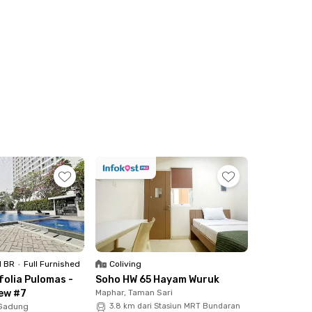
ihan kami. Semua unit Rukita juga dilengkapi
g berkunjung.
1 BR
•
Full Furnished
Coliving
olia Pulomas -
Soho HW 65 Hayam Wuruk
iew #7
Maphar, Taman Sari
 Gadung
3.8 km dari Stasiun MRT Bundaran