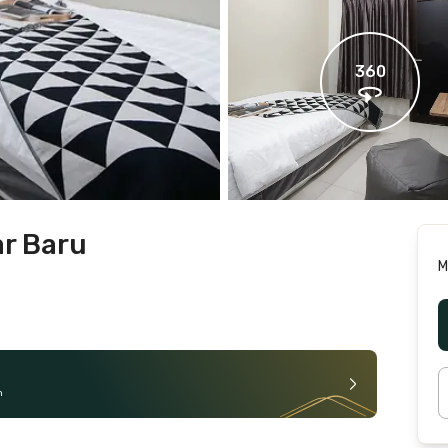
360
ar Baru
M
n