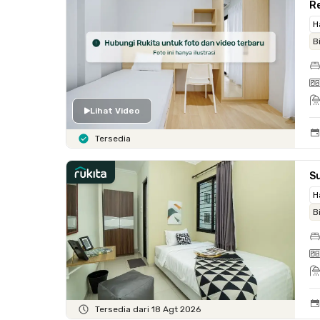
Re
H
B
Lihat Video
Tersedia
Su
H
B
Tersedia dari 18 Agt 2026