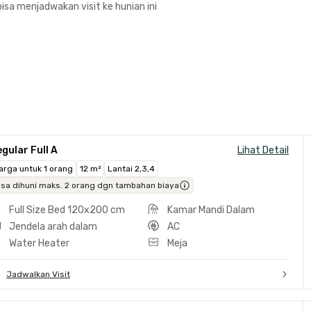
isa menjadwakan visit ke hunian ini
gular Full A
Lihat Detail
arga untuk 1 orang
12 m²
Lantai 2,3,4
isa dihuni maks. 2 orang dgn tambahan biaya
Full Size Bed 120x200 cm
Kamar Mandi Dalam
Jendela arah dalam
AC
Water Heater
Meja
Jadwalkan Visit