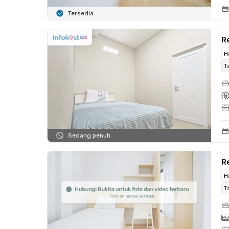
Tersedia
Re
H
T
Sedang penuh
R
H
T