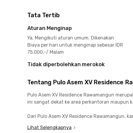
Tata Tertib
Aturan Menginap
Ya, Mengikuti aturan umum. Dikenakan
Biaya per hari untuk menginap sebesar IDR
75.000,-/ Malam
Tidak diperbolehkan merokok
Tentang Pulo Asem XV Residence 
Pulo Asem XV Residence Rawamangun merupakan k
ini sangat dekat ke area perkantoran maupun k
Dari Pulo Asem XV Residence Rawamangun, kam
serta aksesnya pun mudah untuk mencapai Kela
Lihat Selengkapnya
pun cukup dengan 10 menit berkendara saja u