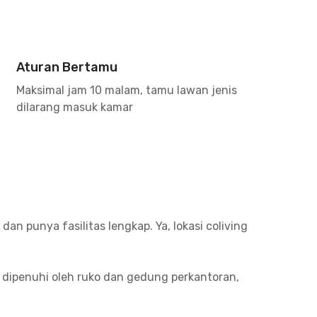
Aturan Bertamu
Maksimal jam 10 malam, tamu lawan jenis
dilarang masuk kamar
n punya fasilitas lengkap. Ya, lokasi coliving
dipenuhi oleh ruko dan gedung perkantoran,
i Jakarta atau Universitas Jayabaya, kamu