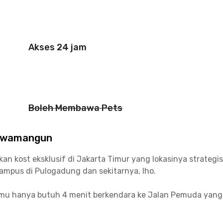
Akses 24 jam
Boleh Membawa Pets
Rawamangun
ost eksklusif di Jakarta Timur yang lokasinya strategis da
ampus di Pulogadung dan sekitarnya, lho.
u hanya butuh 4 menit berkendara ke Jalan Pemuda yang 
pa Gading atau Cakung. Bagi mahasiswa Universitas Neger
ntuk mencapai kampus.