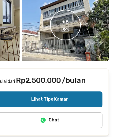
+
8
Rp2.500.000
/bulan
ulai dari
Termasuk internet/wifi
Lihat Tipe Kamar
Chat