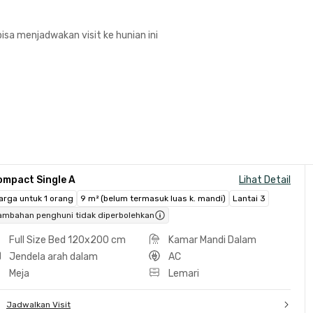
isa menjadwakan visit ke hunian ini
ompact Single A
Lihat Detail
arga untuk 1 orang
9 m² (belum termasuk luas k. mandi)
Lantai 3
ambahan penghuni tidak diperbolehkan
Full Size Bed 120x200 cm
Kamar Mandi Dalam
Jendela arah dalam
AC
Meja
Lemari
Jadwalkan Visit