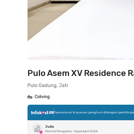
Pulo Asem XV Residence
Pulo Gadung, Jati
Coliving
Operasional & layanan penghuni ditangani pemilik pro
Julio
Pemilik/Pengelola
•
Sejak April 2024