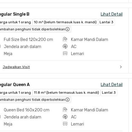
gular Single B
Lihat Detail
arga untuk 1 orang
10 m² (belum termasuk luas k. mandi)
Lantai 3
ambahan penghuni tidak diperbolehkan
Full Size Bed 120x200 cm
Kamar Mandi Dalam
Jendela arah dalam
AC
Meja
Lemari
Jadwalkan Visit
egular Queen A
Lihat Detail
arga untuk 1 orang
11.8 m² (belum termasuk luas k. mandi)
Lantai 3
ambahan penghuni tidak diperbolehkan
Queen Bed 160x200 cm
Kamar Mandi Dalam
Jendela arah dalam
AC
Meja
Lemari