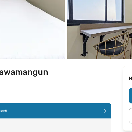
 Rawamangun
M
perti