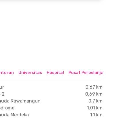
ntoran
Universitas
Hospital
Pusat Perbelanjaan & Hibura
ur
0.67 km
 2
0.69 km
Pemuda Rawamangun
0.7 km
lodrome
1.01 km
emuda Merdeka
1.1 km