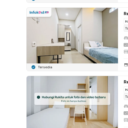
Re
H
T
Tersedia
R
H
T