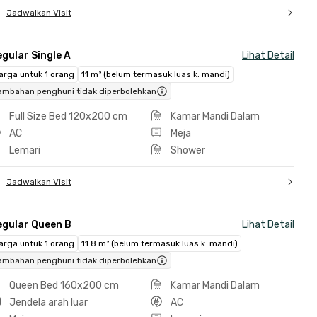
Jadwalkan Visit
gular Single A
Lihat Detail
arga untuk 1 orang
11 m² (belum termasuk luas k. mandi)
ambahan penghuni tidak diperbolehkan
Full Size Bed 120x200 cm
Kamar Mandi Dalam
AC
Meja
Lemari
Shower
Jadwalkan Visit
egular Queen B
Lihat Detail
arga untuk 1 orang
11.8 m² (belum termasuk luas k. mandi)
ambahan penghuni tidak diperbolehkan
Queen Bed 160x200 cm
Kamar Mandi Dalam
Jendela arah luar
AC