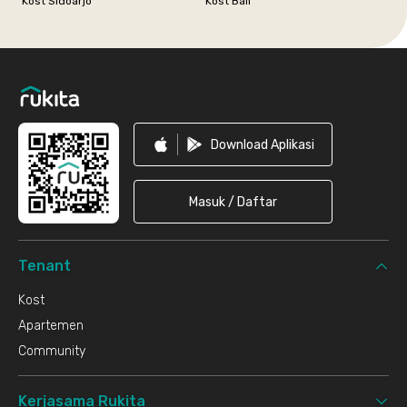
Kost Sidoarjo
Kost Bali
Footer
Download Aplikasi
Masuk / Daftar
Tenant
Kost
Apartemen
Community
Kerjasama Rukita