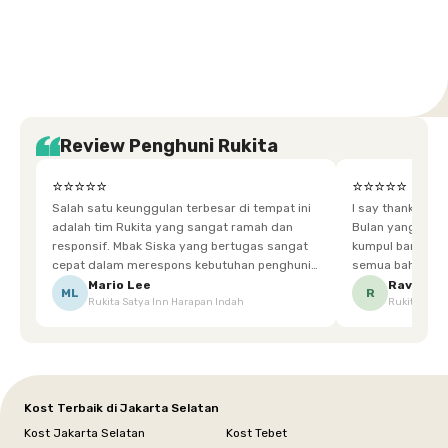
Tangerang
Bali
Yogyakarta
Jakarta
Jakarta
Jawa
Jakarta
Jawa
Sumatera
Selatan
Banten
Selatan
Barat
Barat
Bali
Yogyakarta
Tengah
Utara
Review Penghuni Rukita
⭐⭐⭐⭐⭐
⭐⭐⭐⭐⭐
Salah satu keunggulan terbesar di tempat ini
I say thankyou s
adalah tim Rukita yang sangat ramah dan
Bulan yang super happy! banyak tem
responsif. Mbak Siska yang bertugas sangat
kumpul bareng mak
cepat dalam merespons kebutuhan penghuni.
semua bahagia ad
Ketika saya meminta keset karena sempat
mgkn saran dari air aja & kebersihan lebih di
Mario Lee
Ravena
ML
R
Rukita Satya Inn Harapan Indah
Rukita Dimi
terpeleset, permintaan tersebut langsung
tingkatka
dipenuhi dengan cepat. Terima kasih Mbak
Siska.
Kost Terbaik di Jakarta Selatan
Kost Jakarta Selatan
Kost Tebet