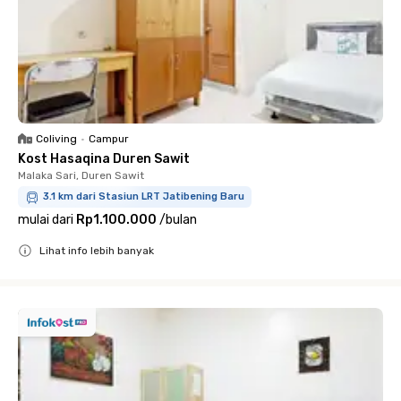
Coliving
•
Campur
Kost Hasaqina Duren Sawit
Malaka Sari, Duren Sawit
3.1 km dari Stasiun LRT Jatibening Baru
mulai dari
Rp1.100.000
/
bulan
Lihat info lebih banyak
Close