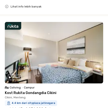
Lihat info lebih banyak
Close
Video
Coliving
•
Campur
Kost Rukita Gondangdia Cikini
Cikini, Menteng
4.4 km dari cityplaza jatinegara