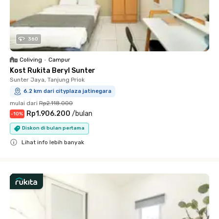
360
Coliving
•
Campur
Kost Rukita Beryl Sunter
Sunter Jaya, Tanjung Priok
6.2 km dari cityplaza jatinegara
mulai dari
Rp2.118.000
Rp1.906.200
/
bulan
-
10
%
Diskon di bulan pertama
Lihat info lebih banyak
Close