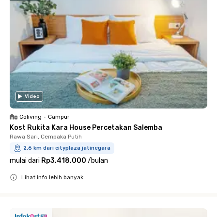
Video
Coliving
•
Campur
Kost Rukita Kara House Percetakan Salemba
Rawa Sari, Cempaka Putih
2.6 km dari cityplaza jatinegara
mulai dari
Rp3.418.000
/
bulan
Lihat info lebih banyak
Close