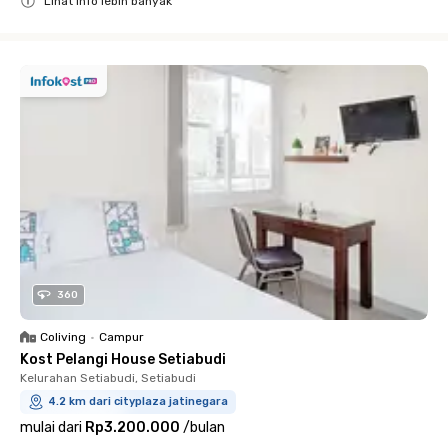
Lihat info lebih banyak
Close
360
Coliving
•
Campur
Kost Pelangi House Setiabudi
Kelurahan Setiabudi, Setiabudi
4.2 km dari cityplaza jatinegara
mulai dari
Rp3.200.000
/
bulan