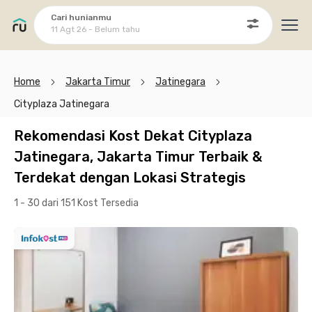
Cari hunianmu
11 Agt 26 - Belum tahu
Ope
Home
Jakarta Timur
Jatinegara
Cityplaza Jatinegara
Rekomendasi Kost Dekat Cityplaza
Jatinegara, Jakarta Timur Terbaik &
Terdekat dengan Lokasi Strategis
1 - 30 dari 151 Kost
Tersedia