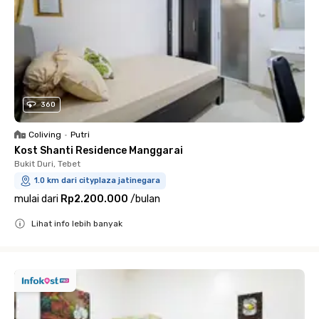
360
Coliving
•
Putri
Kost Shanti Residence Manggarai
Bukit Duri, Tebet
1.0 km dari cityplaza jatinegara
mulai dari
Rp2.200.000
/
bulan
Lihat info lebih banyak
Close