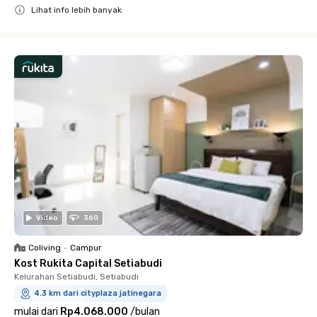
Lihat info lebih banyak
Close
Video
360
Coliving
•
Campur
Kost Rukita Capital Setiabudi
Kelurahan Setiabudi, Setiabudi
4.3 km dari cityplaza jatinegara
mulai dari
Rp4.068.000
/
bulan