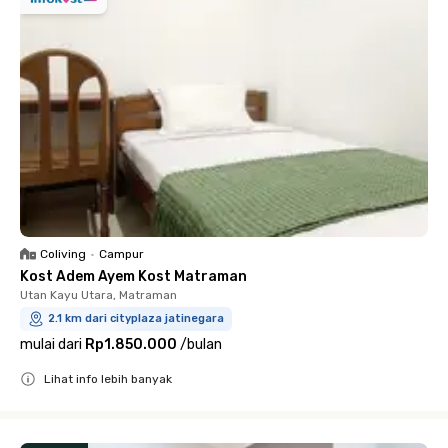
Coliving
•
Campur
Kost Adem Ayem Kost Matraman
Utan Kayu Utara, Matraman
2.1 km dari cityplaza jatinegara
mulai dari
Rp1.850.000
/
bulan
Lihat info lebih banyak
Close