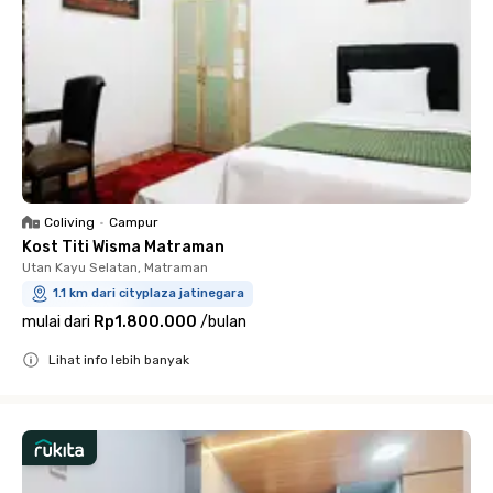
Coliving
•
Campur
Kost Titi Wisma Matraman
Utan Kayu Selatan, Matraman
1.1 km dari cityplaza jatinegara
mulai dari
Rp1.800.000
/
bulan
Lihat info lebih banyak
Close