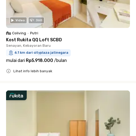
Video
360
Coliving
•
Putri
Kost Rukita QQ Loft SCBD
Senayan, Kebayoran Baru
6.1 km dari cityplaza jatinegara
mulai dari
Rp5.918.000
/
bulan
Lihat info lebih banyak
Close