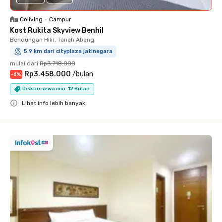
Coliving
•
Campur
Kost Rukita Skyview Benhil
Bendungan Hilir, Tanah Abang
5.9 km dari cityplaza jatinegara
mulai dari
Rp3.718.000
Rp3.458.000
/
bulan
-
6
%
Diskon sewa min. 12 Bulan
Lihat info lebih banyak
Close