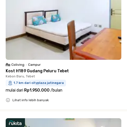
Coliving
•
Campur
Kost H189 Gudang Peluru Tebet
Kebon Baru, Tebet
1.7 km dari cityplaza jatinegara
mulai dari
Rp1.950.000
/
bulan
Lihat info lebih banyak
Close