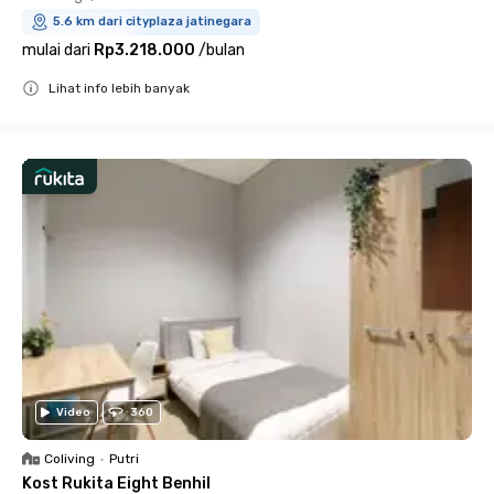
5.6 km dari cityplaza jatinegara
mulai dari
Rp3.218.000
/
bulan
Lihat info lebih banyak
Close
Video
360
Coliving
•
Putri
Kost Rukita Eight Benhil