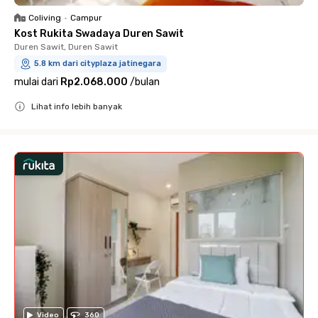
Coliving
•
Campur
Kost Rukita Swadaya Duren Sawit
Duren Sawit, Duren Sawit
5.8 km dari cityplaza jatinegara
mulai dari
Rp2.068.000
/
bulan
Lihat info lebih banyak
Close
Video
360