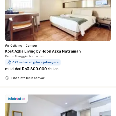
Coliving
•
Campur
Kost Azka Living by Hotel Azka Matraman
Kebon Manggis, Matraman
692 m dari cityplaza jatinegara
mulai dari
Rp3.800.000
/
bulan
Lihat info lebih banyak
Close