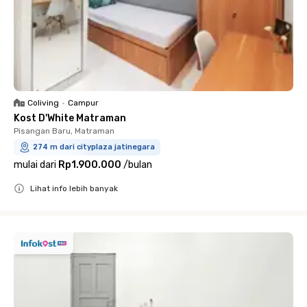
Coliving
•
Campur
Kost D'White Matraman
Pisangan Baru, Matraman
274 m dari cityplaza jatinegara
mulai dari
Rp1.900.000
/
bulan
Lihat info lebih banyak
Close