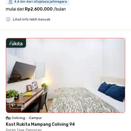
4.6 km dari cityplaza jatinegara
mulai dari
Rp2.600.000
/
bulan
Lihat info lebih banyak
Close
360
Coliving
•
Campur
Kost Rukita Mampang Coliving 94
Duren Tiga, Pancoran