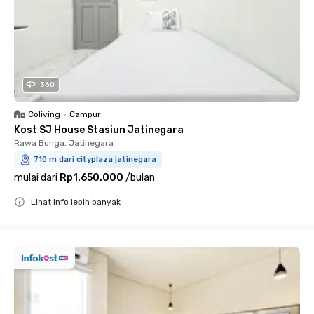
360
Coliving
•
Campur
Kost SJ House Stasiun Jatinegara
Rawa Bunga, Jatinegara
710 m dari cityplaza jatinegara
mulai dari
Rp1.650.000
/
bulan
Lihat info lebih banyak
Close