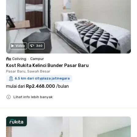
Video
360
Coliving
•
Campur
Kost Rukita Kelinci Bunder Pasar Baru
Pasar Baru, Sawah Besar
6.5 km dari cityplaza jatinegara
mulai dari
Rp2.468.000
/
bulan
Lihat info lebih banyak
Close