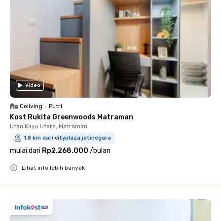
Video
Coliving
•
Putri
Kost Rukita Greenwoods Matraman
Utan Kayu Utara, Matraman
1.8 km dari cityplaza jatinegara
mulai dari
Rp2.268.000
/
bulan
Lihat info lebih banyak
Close