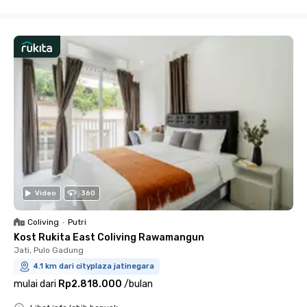
Close
Video
360
Coliving
•
Putri
Kost Rukita East Coliving Rawamangun
Jati, Pulo Gadung
4.1 km dari cityplaza jatinegara
mulai dari
Rp2.818.000
/
bulan