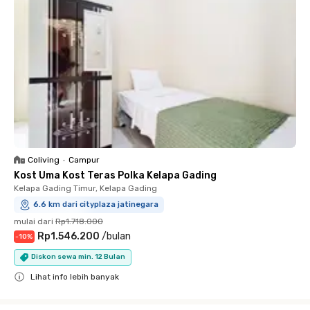
Coliving
•
Campur
Kost Uma Kost Teras Polka Kelapa Gading
Kelapa Gading Timur, Kelapa Gading
6.6 km dari cityplaza jatinegara
mulai dari
Rp1.718.000
Rp1.546.200
/
bulan
-
10
%
Diskon sewa min. 12 Bulan
Lihat info lebih banyak
Close