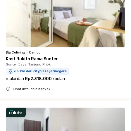
Coliving
•
Campur
Kost Rukita Rama Sunter
Sunter Jaya, Tanjung Priok
6.5 km dari cityplaza jatinegara
mulai dari
Rp2.318.000
/
bulan
Lihat info lebih banyak
Close