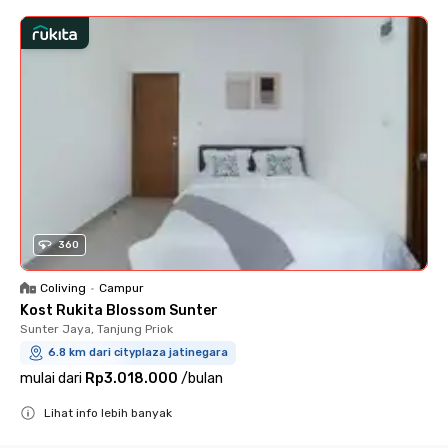
360
Coliving
•
Campur
Kost Rukita Blossom Sunter
Sunter Jaya, Tanjung Priok
6.8 km dari cityplaza jatinegara
mulai dari
Rp3.018.000
/
bulan
Lihat info lebih banyak
Close