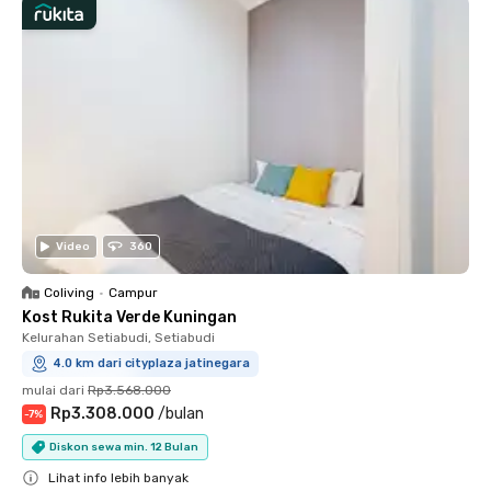
Video
360
Coliving
•
Campur
Kost Rukita Verde Kuningan
Kelurahan Setiabudi, Setiabudi
4.0 km dari cityplaza jatinegara
mulai dari
Rp3.568.000
Rp3.308.000
/
bulan
-
7
%
Diskon sewa min. 12 Bulan
Lihat info lebih banyak