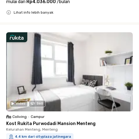
mulai dari
Rp4.036.000
/
bulan
Lihat info lebih banyak
Close
Video
360
Coliving
•
Campur
Kost Rukita Purwodadi Mansion Menteng
Kelurahan Menteng, Menteng
4.4 km dari cityplaza jatinegara