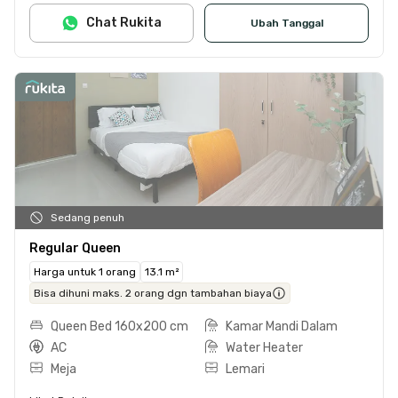
Chat Rukita
Ubah Tanggal
Sedang penuh
Regular Queen
Harga untuk 1 orang
13.1 m²
Bisa dihuni maks. 2 orang dgn tambahan biaya
Queen Bed 160x200 cm
Kamar Mandi Dalam
AC
Water Heater
Meja
Lemari