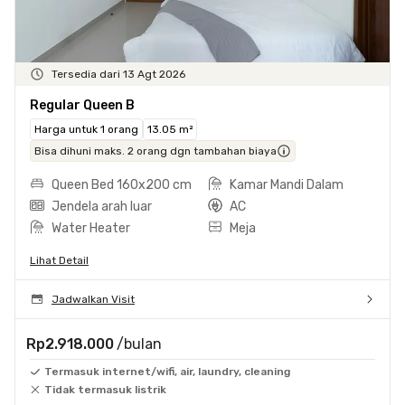
Tersedia dari 13 Agt 2026
Regular Queen B
Harga untuk 1 orang
13.05 m²
Bisa dihuni maks. 2 orang dgn tambahan biaya
Queen Bed 160x200 cm
Kamar Mandi Dalam
Jendela arah luar
AC
Water Heater
Meja
Lihat Detail
Jadwalkan Visit
Rp2.918.000
/bulan
Termasuk internet/wifi, air, laundry, cleaning
Tidak termasuk listrik