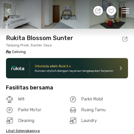
8 Agt 26 - Belum tahu
+
16
Ope
360
Foto
Fasilitas bersama
Lokasi
Kamar
Atura
Rukita Blossom Sunter
Tanjung Priok, Sunter Jaya
Coliving
Dikelola oleh Rukita
Hunian stylish dengan layanan lengkap dan terjamin
Fasilitas bersama
Wifi
Parkir Mobil
Parkir Motor
Ruang Tamu
Cleaning
Laundry
Lihat Selengkapnya