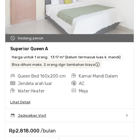
Sedang penuh
Superior Queen A
Harga untuk 1 orang
13.17 m² (belum termasuk luas k. mandi)
Bisa dihuni maks. 2 orang dgn tambahan biaya
Queen Bed 160x200 cm
Kamar Mandi Dalam
Jendela arah luar
AC
Water Heater
Meja
Lihat Detail
Jadwalkan Visit
Rp2.818.000
/bulan