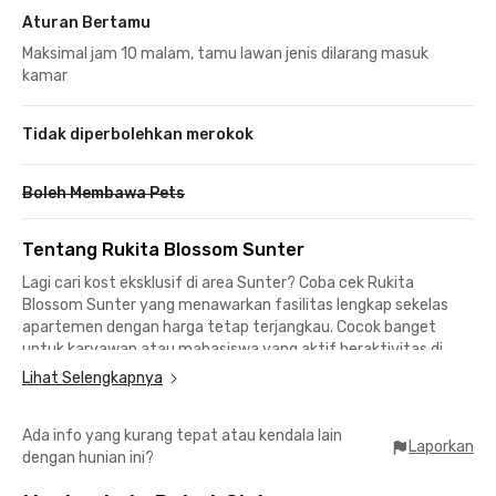
Aturan Bertamu
Maksimal jam 10 malam, tamu lawan jenis dilarang masuk
kamar
Tidak diperbolehkan merokok
Boleh Membawa Pets
Tentang Rukita Blossom Sunter
Lagi cari kost eksklusif di area Sunter? Coba cek Rukita
Blossom Sunter yang menawarkan fasilitas lengkap sekelas
apartemen dengan harga tetap terjangkau. Cocok banget
untuk karyawan atau mahasiswa yang aktif beraktivitas di
Jakarta Utara.
Lihat Selengkapnya
Lokasinya super strategis dan dikelilingi banyak pusat kuliner,
Ada info yang kurang tepat atau kendala lain
mal, kampus, dan area perkantoran!
Laporkan
dengan hunian ini?
Lokasi Sekitar Rukita Blossom Sunter: