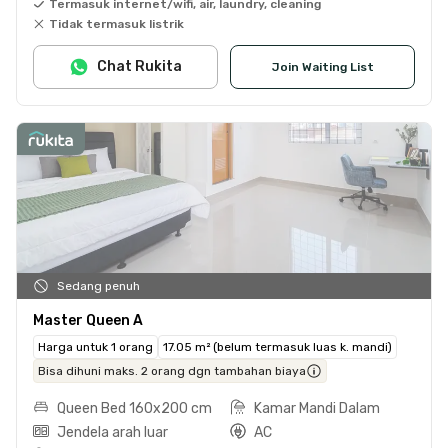
Termasuk internet/wifi, air, laundry, cleaning
Tidak termasuk listrik
Chat Rukita
Join Waiting List
Sedang penuh
Master Queen A
Harga untuk 1 orang
17.05 m² (belum termasuk luas k. mandi)
Bisa dihuni maks. 2 orang dgn tambahan biaya
Queen Bed 160x200 cm
Kamar Mandi Dalam
Jendela arah luar
AC