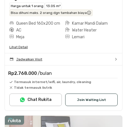
Harga untuk 1 orang
13.05 m²
Bisa dihuni maks. 2 orang dgn tambahan biaya
Queen Bed 160x200 cm
Kamar Mandi Dalam
AC
Water Heater
Meja
Lemari
Lihat Detail
Jadwalkan Visit
Rp2.768.000
/bulan
Termasuk internet/wifi, air, laundry, cleaning
Tidak termasuk listrik
Chat Rukita
Join Waiting List