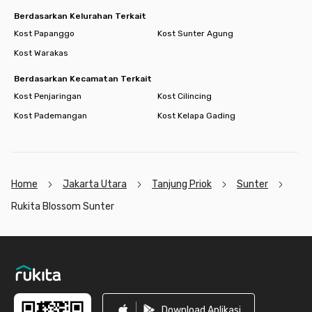
Berdasarkan Kelurahan Terkait
Kost Papanggo
Kost Sunter Agung
Kost Warakas
Berdasarkan Kecamatan Terkait
Kost Penjaringan
Kost Cilincing
Kost Pademangan
Kost Kelapa Gading
Home
Jakarta Utara
Tanjung Priok
Sunter
Rukita Blossom Sunter
Footer
Download Aplikasi