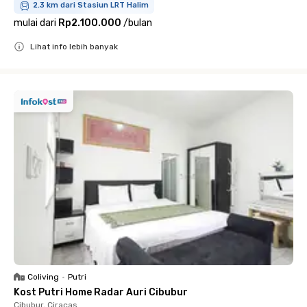
2.3 km dari Stasiun LRT Halim
mulai dari
Rp2.100.000
/
bulan
Lihat info lebih banyak
Close
Coliving
•
Putri
Kost Putri Home Radar Auri Cibubur
Cibubur, Ciracas