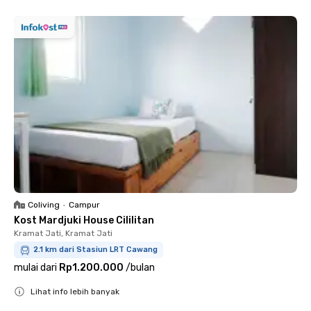
Coliving
•
Campur
Kost Mardjuki House Cililitan
Kramat Jati, Kramat Jati
2.1 km dari Stasiun LRT Cawang
mulai dari
Rp1.200.000
/
bulan
Lihat info lebih banyak
Close