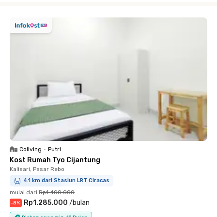
Coliving
•
Putri
Kost Rumah Tyo Cijantung
Kalisari, Pasar Rebo
4.1 km dari Stasiun LRT Ciracas
mulai dari
Rp1.400.000
Rp1.285.000
/
bulan
-
8
%