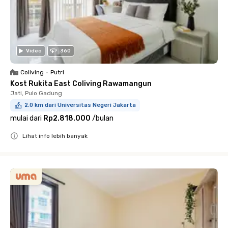
Video
360
Coliving
•
Putri
Kost Rukita East Coliving Rawamangun
Jati, Pulo Gadung
2.0 km dari Universitas Negeri Jakarta
mulai dari
Rp2.818.000
/
bulan
Lihat info lebih banyak
Close