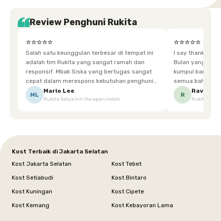
Review Penghuni Rukita
⭐⭐⭐⭐⭐
⭐⭐⭐⭐⭐
Salah satu keunggulan terbesar di tempat ini
I say thankyou s
adalah tim Rukita yang sangat ramah dan
Bulan yang super happy! banyak tem
responsif. Mbak Siska yang bertugas sangat
kumpul bareng mak
cepat dalam merespons kebutuhan penghuni.
semua bahagia ad
Ketika saya meminta keset karena sempat
mgkn saran dari air aja & kebersihan lebih di
Mario Lee
Ravena
ML
R
Rukita Satya Inn Harapan Indah
Rukita Dimi
terpeleset, permintaan tersebut langsung
tingkatka
dipenuhi dengan cepat. Terima kasih Mbak
Siska.
Kost Terbaik di Jakarta Selatan
Kost Jakarta Selatan
Kost Tebet
Kost Setiabudi
Kost Bintaro
Kost Kuningan
Kost Cipete
Kost Kemang
Kost Kebayoran Lama