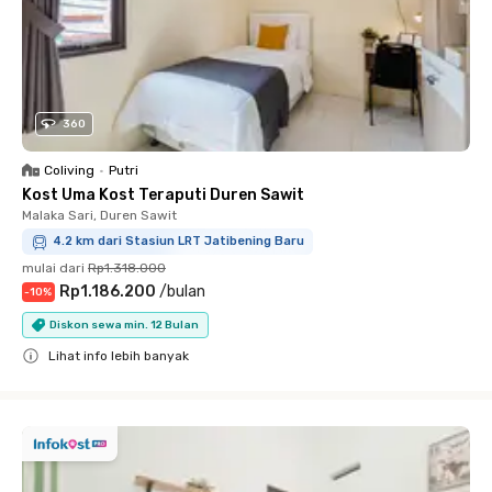
360
Coliving
•
Putri
Kost Uma Kost Teraputi Duren Sawit
Malaka Sari, Duren Sawit
4.2 km dari Stasiun LRT Jatibening Baru
mulai dari
Rp1.318.000
Rp1.186.200
/
bulan
-
10
%
Diskon sewa min. 12 Bulan
Lihat info lebih banyak
Close