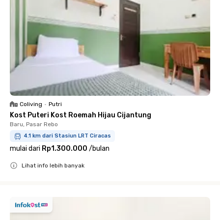
Coliving
•
Putri
Kost Puteri Kost Roemah Hijau Cijantung
Baru, Pasar Rebo
4.1 km dari Stasiun LRT Ciracas
mulai dari
Rp1.300.000
/
bulan
Lihat info lebih banyak
Close