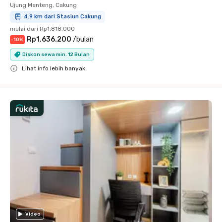
Ujung Menteng, Cakung
4.9 km dari Stasiun Cakung
mulai dari
Rp1.818.000
Rp1.636.200
/
bulan
-
10
%
Diskon sewa min. 12 Bulan
Lihat info lebih banyak
Close
Video