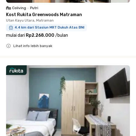
Coliving
•
Putri
Kost Rukita Greenwoods Matraman
Utan Kayu Utara, Matraman
4.4 km dari Stasiun MRT Dukuh Atas BNI
mulai dari
Rp2.268.000
/
bulan
Lihat info lebih banyak
Close
360