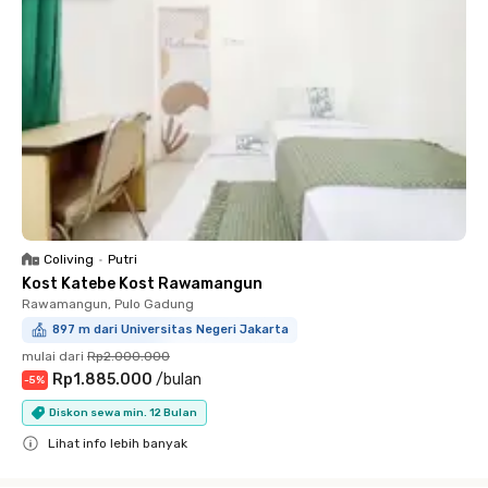
Coliving
•
Putri
Kost Katebe Kost Rawamangun
Rawamangun, Pulo Gadung
897 m dari Universitas Negeri Jakarta
mulai dari
Rp2.000.000
Rp1.885.000
/
bulan
-
5
%
Diskon sewa min. 12 Bulan
Lihat info lebih banyak
Close