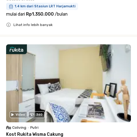
1.4 km dari Stasiun LRT Harjamukti
mulai dari
Rp1.350.000
/
bulan
Lihat info lebih banyak
Close
Video
360
Coliving
•
Putri
Kost Rukita Wisma Cakung