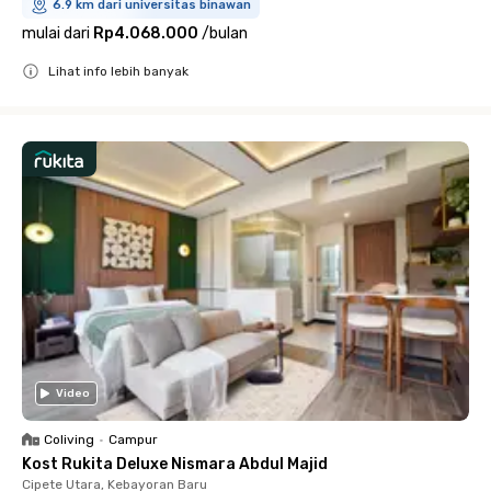
6.9 km dari universitas binawan
mulai dari
Rp4.068.000
/
bulan
Lihat info lebih banyak
Close
Video
Coliving
•
Campur
Kost Rukita Deluxe Nismara Abdul Majid
Cipete Utara, Kebayoran Baru