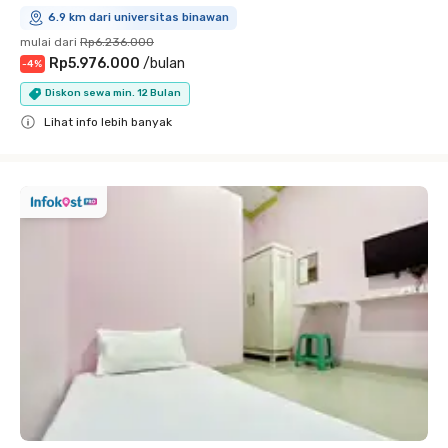
6.9 km dari universitas binawan
mulai dari
Rp6.236.000
Rp5.976.000
/
bulan
-
4
%
Diskon sewa min. 12 Bulan
Lihat info lebih banyak
Close