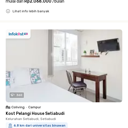
mulai dari
Rp2.068.000
/
bulan
Lihat info lebih banyak
Close
360
Coliving
•
Campur
Kost Pelangi House Setiabudi
Kelurahan Setiabudi, Setiabudi
6.8 km dari universitas binawan