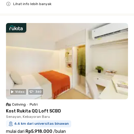
Lihat info lebih banyak
Close
Video
360
Coliving
•
Putri
Kost Rukita QQ Loft SCBD
Senayan, Kebayoran Baru
6.6 km dari universitas binawan
mulai dari
Rp5.918.000
/
bulan