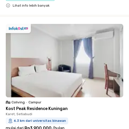
Lihat info lebih banyak
Close
Coliving
•
Campur
Kost Peak Residence Kuningan
Karet, Setiabudi
6.3 km dari universitas binawan
mulai dari
Rp3.900.000
/
bulan