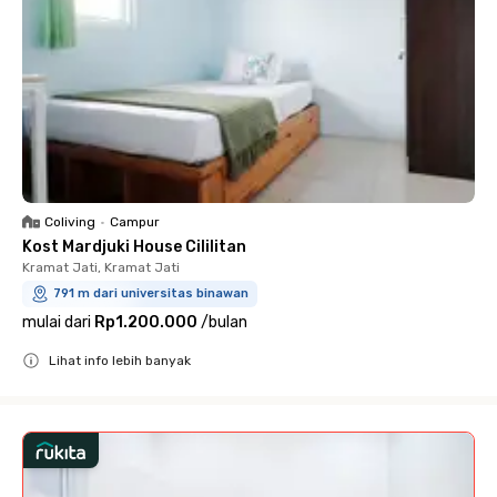
Coliving
•
Campur
Kost Mardjuki House Cililitan
Kramat Jati, Kramat Jati
791 m dari universitas binawan
mulai dari
Rp1.200.000
/
bulan
Lihat info lebih banyak
Close