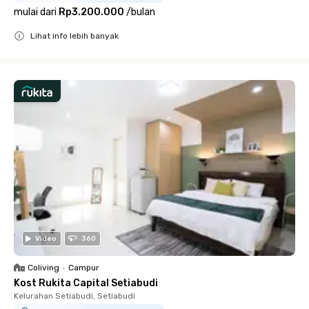
mulai dari
Rp3.200.000
/
bulan
Lihat info lebih banyak
Close
Video
360
Coliving
•
Campur
Kost Rukita Capital Setiabudi
Kelurahan Setiabudi, Setiabudi