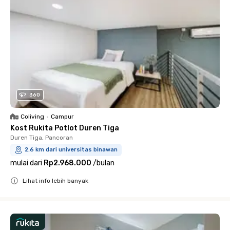
360
Coliving
•
Campur
Kost Rukita Potlot Duren Tiga
Duren Tiga, Pancoran
2.6 km dari universitas binawan
mulai dari
Rp2.968.000
/
bulan
Lihat info lebih banyak
Close