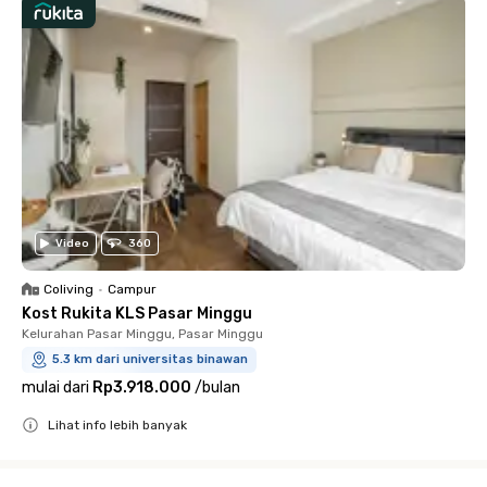
Video
360
Coliving
•
Campur
Kost Rukita KLS Pasar Minggu
Kelurahan Pasar Minggu, Pasar Minggu
5.3 km dari universitas binawan
mulai dari
Rp3.918.000
/
bulan
Lihat info lebih banyak
Close