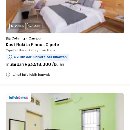
Video
360
Coliving
•
Campur
Kost Rukita Pinnus Cipete
Cipete Utara, Kebayoran Baru
6.6 km dari universitas binawan
mulai dari
Rp3.518.000
/
bulan
Lihat info lebih banyak
Close