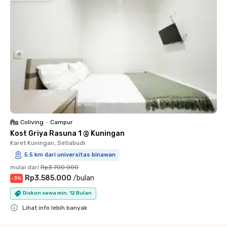
Coliving
•
Campur
Kost Griya Rasuna 1 @ Kuningan
Karet Kuningan, Setiabudi
5.5 km dari universitas binawan
mulai dari
Rp3.700.000
Rp3.585.000
/
bulan
-
3
%
Diskon sewa min. 12 Bulan
Lihat info lebih banyak
Close