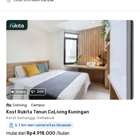
Close
Video
360
Coliving
•
Campur
Kost Rukita Tenun CoLiving Kuningan
Karet Semanggi, Setiabudi
5.7 km dari universitas binawan
mulai dari
Rp4.918.000
/
bulan