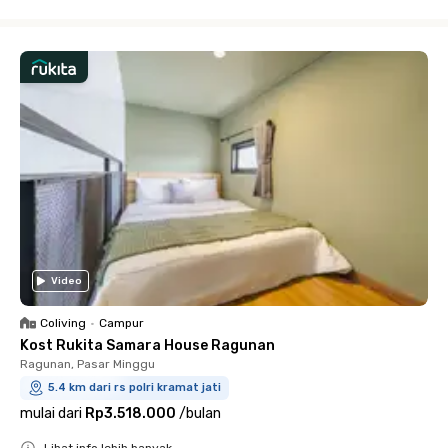
Close
Video
Coliving
•
Campur
Kost Rukita Samara House Ragunan
Ragunan, Pasar Minggu
5.4 km dari rs polri kramat jati
mulai dari
Rp3.518.000
/
bulan
Lihat info lebih banyak