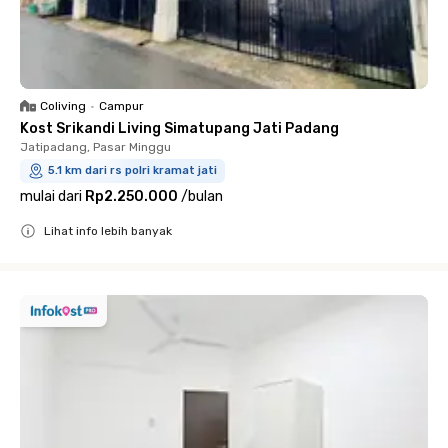
Coliving
•
Campur
Kost Srikandi Living Simatupang Jati Padang
Jatipadang, Pasar Minggu
5.1 km dari rs polri kramat jati
mulai dari
Rp2.250.000
/
bulan
Lihat info lebih banyak
Close