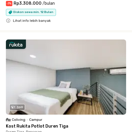
Rp3.308.000
/
bulan
-
7
%
Diskon sewa min. 12 Bulan
Lihat info lebih banyak
Close
360
Coliving
•
Campur
Kost Rukita Potlot Duren Tiga
Duren Tiga, Pancoran