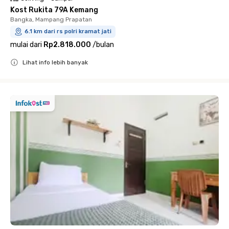
Kost Rukita 79A Kemang
Bangka, Mampang Prapatan
6.1 km dari rs polri kramat jati
mulai dari
Rp2.818.000
/
bulan
Lihat info lebih banyak
Close