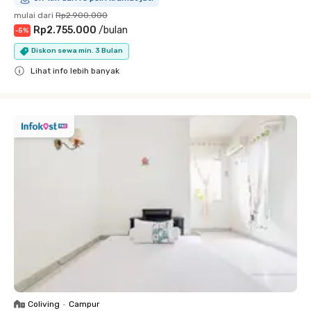
mulai dari
Rp2.900.000
Rp2.755.000
/
bulan
-
5
%
Diskon sewa min. 3 Bulan
Lihat info lebih banyak
Close
Coliving
•
Campur