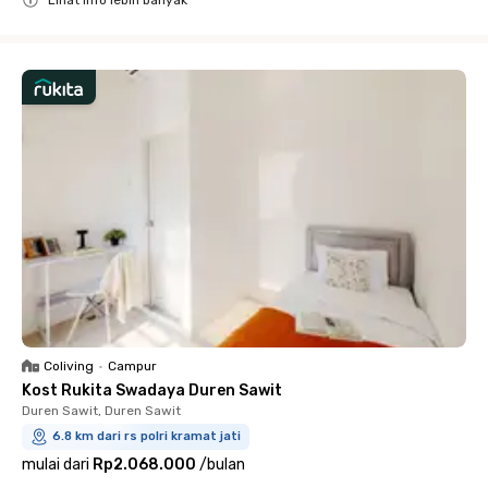
Close
Coliving
•
Campur
Kost Rukita Swadaya Duren Sawit
Duren Sawit, Duren Sawit
6.8 km dari rs polri kramat jati
mulai dari
Rp2.068.000
/
bulan