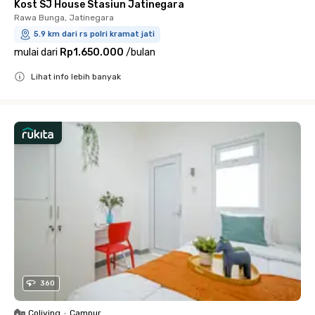
Kost SJ House Stasiun Jatinegara
Rawa Bunga, Jatinegara
5.9 km dari rs polri kramat jati
mulai dari
Rp1.650.000
/
bulan
Lihat info lebih banyak
Close
360
Coliving
•
Campur