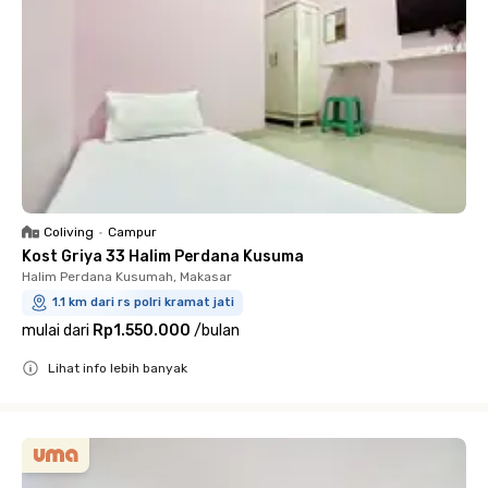
Coliving
•
Campur
Kost Griya 33 Halim Perdana Kusuma
Halim Perdana Kusumah, Makasar
1.1 km dari rs polri kramat jati
mulai dari
Rp1.550.000
/
bulan
Lihat info lebih banyak
Close