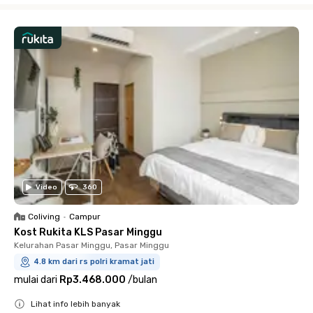
Video
360
Coliving
•
Campur
Kost Rukita KLS Pasar Minggu
Kelurahan Pasar Minggu, Pasar Minggu
4.8 km dari rs polri kramat jati
mulai dari
Rp3.468.000
/
bulan
Lihat info lebih banyak