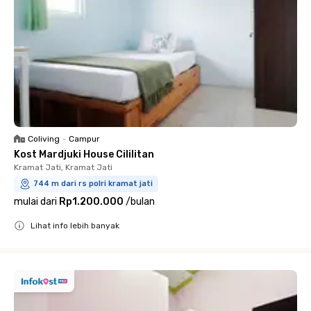
Coliving
•
Campur
Kost Mardjuki House Cililitan
Kramat Jati, Kramat Jati
744 m dari rs polri kramat jati
mulai dari
Rp1.200.000
/
bulan
Lihat info lebih banyak
Close