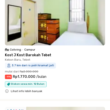
Coliving
•
Campur
Kost J Kost Barokah Tebet
Kebon Baru, Tebet
3.7 km dari rs polri kramat jati
mulai dari
Rp2.000.000
Rp1.770.000
/
bulan
-
11
%
Diskon sewa min. 12 Bulan
Lihat info lebih banyak
Close