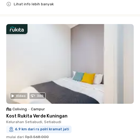
Lihat info lebih banyak
Close
Video
360
Coliving
•
Campur
Kost Rukita Verde Kuningan
Kelurahan Setiabudi, Setiabudi
6.9 km dari rs polri kramat jati
mulai dari
Rp3.568.000