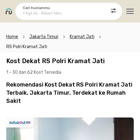
Cari hunianmu
7 Agt 26 - Belum tahu
Ope
Home
Jakarta Timur
Kramat Jati
RS Polri Kramat Jati
Kost Dekat RS Polri Kramat Jati
1 - 30 dari 62 Kost
Tersedia
Rekomendasi Kost Dekat RS Polri Kramat Jati
Terbaik, Jakarta Timur, Terdekat ke Rumah
Sakit