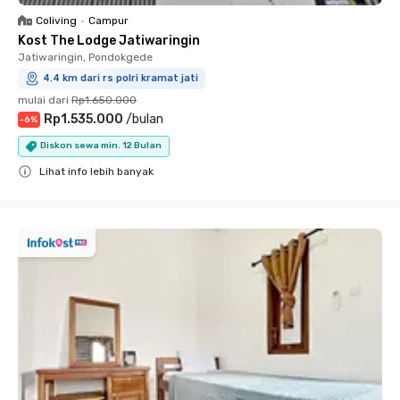
Coliving
•
Campur
Kost The Lodge Jatiwaringin
Jatiwaringin, Pondokgede
4.4 km dari rs polri kramat jati
mulai dari
Rp1.650.000
Rp1.535.000
/
bulan
-
6
%
Diskon sewa min. 12 Bulan
Lihat info lebih banyak
Close