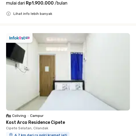
mulai dari
Rp1.900.000
/
bulan
Lihat info lebih banyak
Close
Coliving
•
Campur
Kost Arco Residence Cipete
Cipete Selatan, Cilandak
6.7 km dari rs polri kramat jati