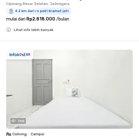
Cipinang Besar Selatan, Jatinegara
4.2 km dari rs polri kramat jati
mulai dari
Rp2.818.000
/
bulan
Lihat info lebih banyak
Close
360
Coliving
•
Campur