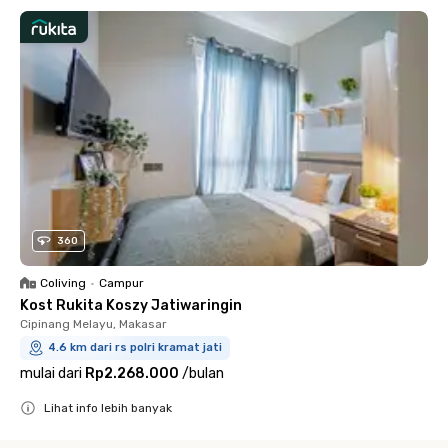
360
Coliving
•
Campur
Kost Rukita Koszy Jatiwaringin
Cipinang Melayu, Makasar
4.6 km dari rs polri kramat jati
mulai dari
Rp2.268.000
/
bulan
Lihat info lebih banyak
Close