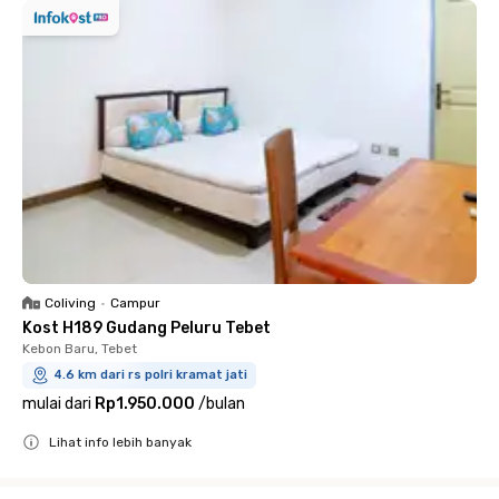
Coliving
•
Campur
Kost H189 Gudang Peluru Tebet
Kebon Baru, Tebet
4.6 km dari rs polri kramat jati
mulai dari
Rp1.950.000
/
bulan
Lihat info lebih banyak
Close