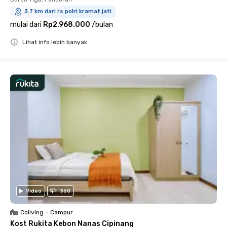
3.7 km dari rs polri kramat jati
mulai dari
Rp2.968.000
/
bulan
Lihat info lebih banyak
Close
Video
360
Coliving
•
Campur
Kost Rukita Kebon Nanas Cipinang