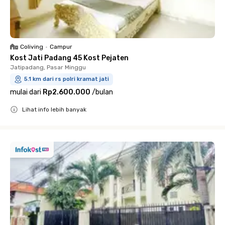
Coliving
•
Campur
Kost Jati Padang 45 Kost Pejaten
Jatipadang, Pasar Minggu
5.1 km dari rs polri kramat jati
mulai dari
Rp2.600.000
/
bulan
Lihat info lebih banyak
Close