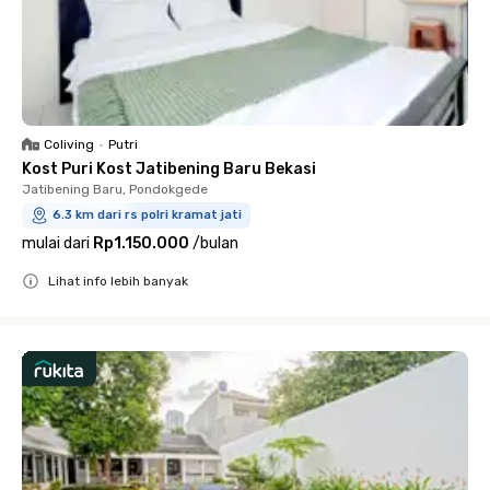
Coliving
•
Putri
Kost Puri Kost Jatibening Baru Bekasi
Jatibening Baru, Pondokgede
6.3 km dari rs polri kramat jati
mulai dari
Rp1.150.000
/
bulan
Lihat info lebih banyak
Close