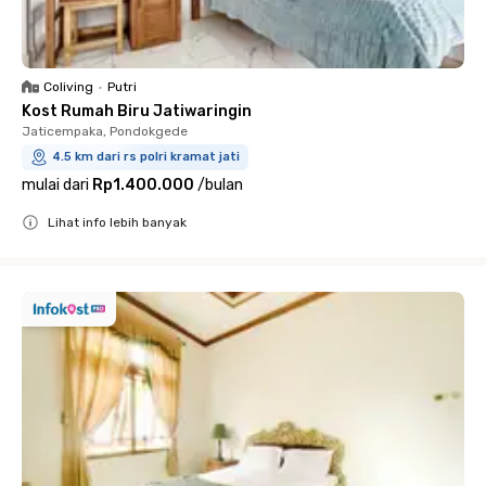
Coliving
•
Putri
Kost Rumah Biru Jatiwaringin
Jaticempaka, Pondokgede
4.5 km dari rs polri kramat jati
mulai dari
Rp1.400.000
/
bulan
Lihat info lebih banyak
Close