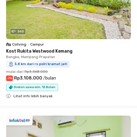
360
Coliving
•
Campur
Kost Rukita Westwood Kemang
Bangka, Mampang Prapatan
5.8 km dari rs polri kramat jati
mulai dari
Rp3.368.000
Rp3.108.000
/
bulan
-
7
%
Diskon sewa min. 12 Bulan
Lihat info lebih banyak
Close