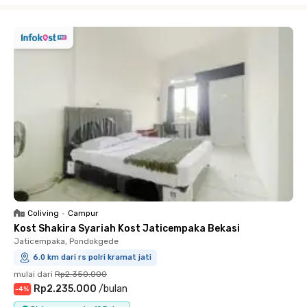
Coliving
•
Campur
Kost Shakira Syariah Kost Jaticempaka Bekasi
Jaticempaka, Pondokgede
6.0 km dari rs polri kramat jati
mulai dari
Rp2.350.000
Rp2.235.000
/
bulan
-
4
%