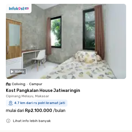
Video
Coliving
•
Campur
Kost Pangkalan House Jatiwaringin
Cipinang Melayu, Makasar
4.7 km dari rs polri kramat jati
mulai dari
Rp2.100.000
/
bulan
Lihat info lebih banyak
Close