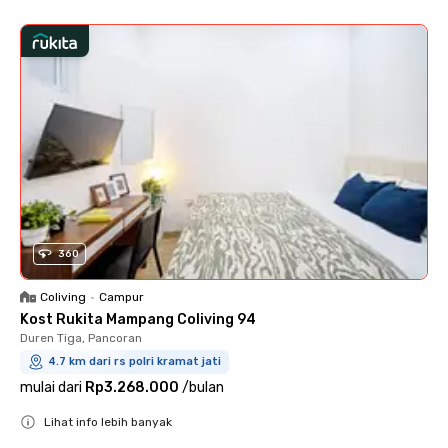
360
Coliving
•
Campur
Kost Rukita Mampang Coliving 94
Duren Tiga, Pancoran
4.7 km dari rs polri kramat jati
mulai dari
Rp3.268.000
/
bulan
Lihat info lebih banyak
Close