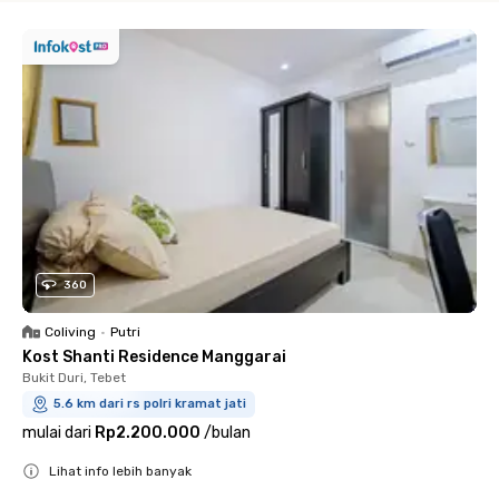
360
Coliving
•
Putri
Kost Shanti Residence Manggarai
Bukit Duri, Tebet
5.6 km dari rs polri kramat jati
mulai dari
Rp2.200.000
/
bulan
Lihat info lebih banyak
Close