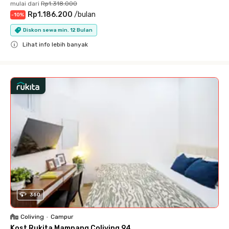
mulai dari
Rp1.318.000
Rp1.186.200
/
bulan
-
10
%
Diskon sewa min. 12 Bulan
Lihat info lebih banyak
Close
360
Coliving
•
Campur
Kost Rukita Mampang Coliving 94