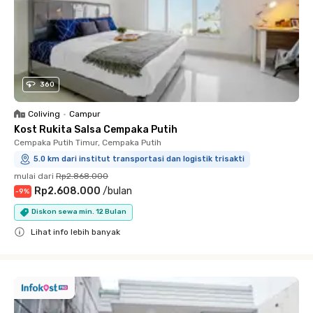
360
Coliving
•
Campur
Kost Rukita Salsa Cempaka Putih
Cempaka Putih Timur, Cempaka Putih
5.0 km dari institut transportasi dan logistik trisakti
mulai dari
Rp2.868.000
Rp2.608.000
/
bulan
-
9
%
Diskon sewa min. 12 Bulan
Lihat info lebih banyak
Close