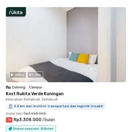
Video
360
Coliving
•
Campur
Kost Rukita Verde Kuningan
Kelurahan Setiabudi, Setiabudi
5.5 km dari institut transportasi dan logistik trisakti
mulai dari
Rp3.568.000
Rp3.308.000
/
bulan
-
7
%
Diskon sewa min. 12 Bulan