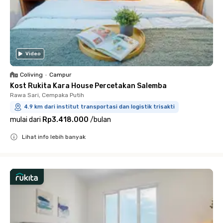
Video
Coliving
•
Campur
Kost Rukita Kara House Percetakan Salemba
Rawa Sari, Cempaka Putih
4.9 km dari institut transportasi dan logistik trisakti
mulai dari
Rp3.418.000
/
bulan
Lihat info lebih banyak
Close