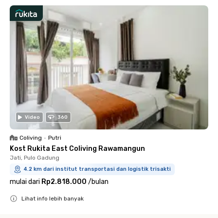
Video
360
Coliving
•
Putri
Kost Rukita East Coliving Rawamangun
Jati, Pulo Gadung
4.2 km dari institut transportasi dan logistik trisakti
mulai dari
Rp2.818.000
/
bulan
Lihat info lebih banyak
Close