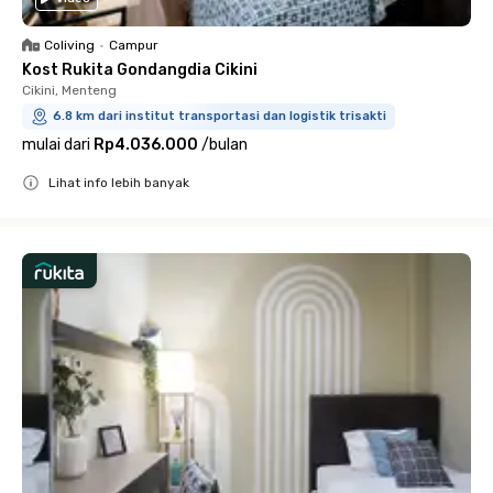
Coliving
•
Campur
Kost Rukita Gondangdia Cikini
Cikini, Menteng
6.8 km dari institut transportasi dan logistik trisakti
mulai dari
Rp4.036.000
/
bulan
Lihat info lebih banyak
Close