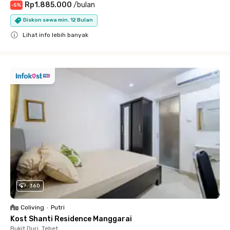
Rp1.885.000
/
bulan
-
5
%
Diskon sewa min. 12 Bulan
Lihat info lebih banyak
Close
360
Coliving
•
Putri
Kost Shanti Residence Manggarai
Bukit Duri, Tebet