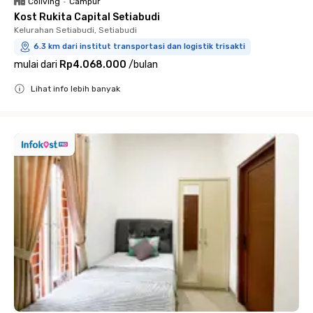
Coliving
•
Campur
Kost Rukita Capital Setiabudi
Kelurahan Setiabudi, Setiabudi
6.3 km dari institut transportasi dan logistik trisakti
mulai dari
Rp4.068.000
/
bulan
Lihat info lebih banyak
Close