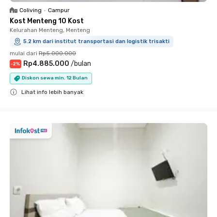
Coliving
•
Campur
Kost Menteng 10 Kost
Kelurahan Menteng, Menteng
5.2 km dari institut transportasi dan logistik trisakti
mulai dari
Rp5.000.000
Rp4.885.000
/
bulan
-
2
%
Diskon sewa min. 12 Bulan
Lihat info lebih banyak
Close