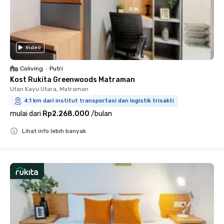
Video
Coliving
•
Putri
Kost Rukita Greenwoods Matraman
Utan Kayu Utara, Matraman
4.1 km dari institut transportasi dan logistik trisakti
mulai dari
Rp2.268.000
/
bulan
Lihat info lebih banyak
Close