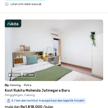
Lihat info lebih banyak
Close
Video
360
Coliving
•
Putra
Kost Rukita Molienda Jatinegara Baru
Penggilingan, Cakung
5.7 km dari institut transportasi dan logistik trisakti
mulai dari
Rp1.818.000
/
bulan