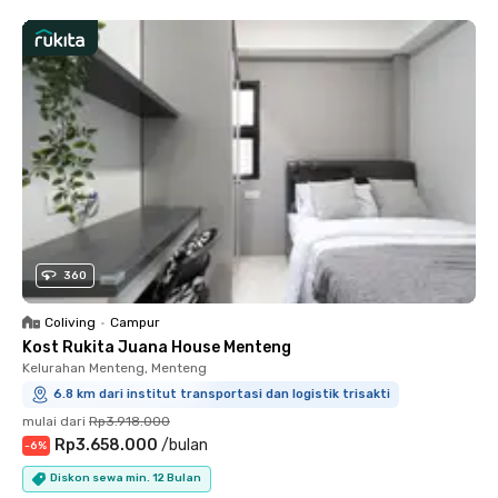
360
Coliving
•
Campur
Kost Rukita Juana House Menteng
Kelurahan Menteng, Menteng
6.8 km dari institut transportasi dan logistik trisakti
mulai dari
Rp3.918.000
Rp3.658.000
/
bulan
-
6
%
Diskon sewa min. 12 Bulan