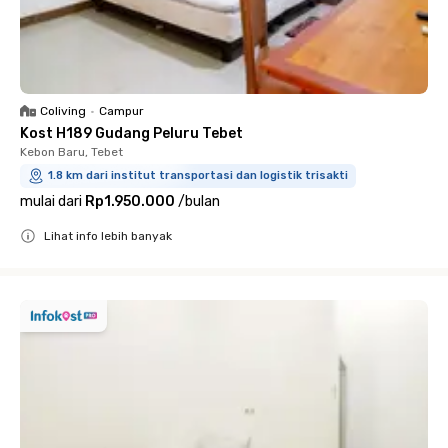
Coliving
•
Campur
Kost H189 Gudang Peluru Tebet
Kebon Baru, Tebet
1.8 km dari institut transportasi dan logistik trisakti
mulai dari
Rp1.950.000
/
bulan
Lihat info lebih banyak
Close