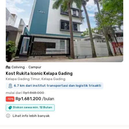
Coliving
•
Campur
Kost Rukita Iconic Kelapa Gading
Kelapa Gading Timur, Kelapa Gading
6.7 km dari institut transportasi dan logistik trisakti
mulai dari
Rp1.868.000
Rp1.681.200
/
bulan
-
10
%
Diskon sewa min. 12 Bulan
Lihat info lebih banyak
Close