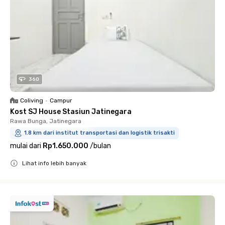
360
Coliving
•
Campur
Kost SJ House Stasiun Jatinegara
Rawa Bunga, Jatinegara
1.8 km dari institut transportasi dan logistik trisakti
mulai dari
Rp1.650.000
/
bulan
Lihat info lebih banyak
Close