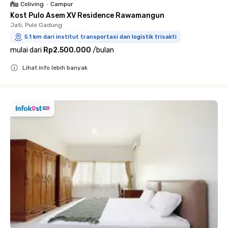
Coliving
•
Campur
Kost Pulo Asem XV Residence Rawamangun
Jati, Pulo Gadung
5.1 km dari institut transportasi dan logistik trisakti
mulai dari
Rp2.500.000
/
bulan
Lihat info lebih banyak
Close