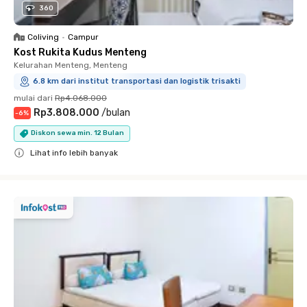
360
Coliving
•
Campur
Kost Rukita Kudus Menteng
Kelurahan Menteng, Menteng
6.8 km dari institut transportasi dan logistik trisakti
mulai dari
Rp4.068.000
Rp3.808.000
/
bulan
-
6
%
Diskon sewa min. 12 Bulan
Lihat info lebih banyak
Close