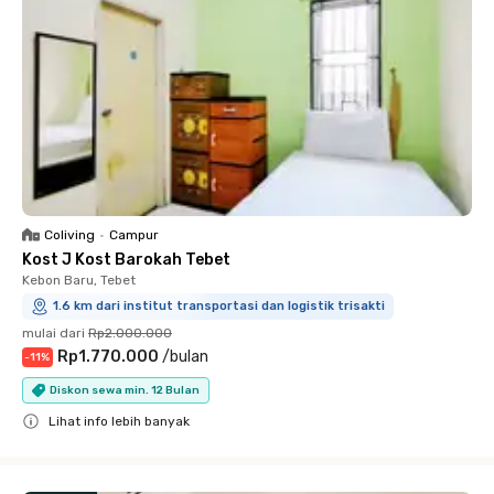
Coliving
•
Campur
Kost J Kost Barokah Tebet
Kebon Baru, Tebet
1.6 km dari institut transportasi dan logistik trisakti
mulai dari
Rp2.000.000
Rp1.770.000
/
bulan
-
11
%
Diskon sewa min. 12 Bulan
Lihat info lebih banyak
Close