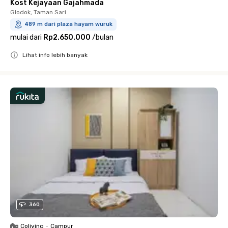
Kost Kejayaan Gajahmada
Glodok, Taman Sari
489 m dari plaza hayam wuruk
mulai dari
Rp2.650.000
/
bulan
Lihat info lebih banyak
Close
360
Coliving
•
Campur