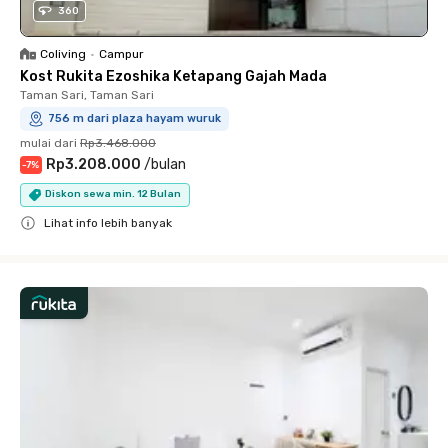
360
Coliving
•
Campur
Kost Rukita Ezoshika Ketapang Gajah Mada
Taman Sari, Taman Sari
756 m dari plaza hayam wuruk
mulai dari
Rp3.468.000
Rp3.208.000
/
bulan
-
7
%
Diskon sewa min. 12 Bulan
Lihat info lebih banyak
Close