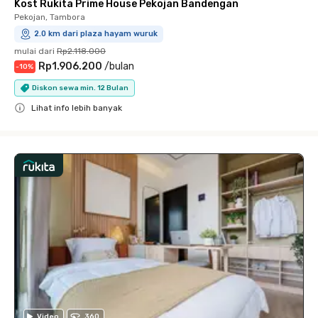
Kost Rukita Prime House Pekojan Bandengan
Pekojan, Tambora
2.0 km dari plaza hayam wuruk
mulai dari
Rp2.118.000
Rp1.906.200
/
bulan
-
10
%
Diskon sewa min. 12 Bulan
Lihat info lebih banyak
Close
Video
360