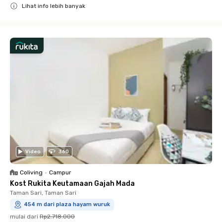
Lihat info lebih banyak
Close
Video
360
Coliving
•
Campur
Kost Rukita Keutamaan Gajah Mada
Taman Sari, Taman Sari
454 m dari plaza hayam wuruk
mulai dari
Rp2.718.000