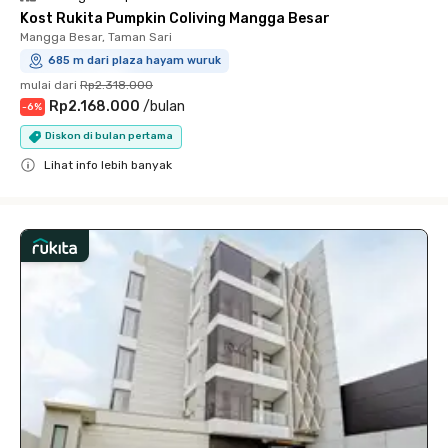
Kost Rukita Pumpkin Coliving Mangga Besar
Mangga Besar, Taman Sari
685 m dari plaza hayam wuruk
mulai dari
Rp2.318.000
Rp2.168.000
/
bulan
-
6
%
Diskon di bulan pertama
Lihat info lebih banyak
Close