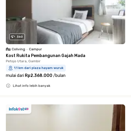
360
Coliving
•
Campur
Kost Rukita Pembangunan Gajah Mada
Petojo Utara, Gambir
1.1 km dari plaza hayam wuruk
mulai dari
Rp2.368.000
/
bulan
Lihat info lebih banyak
Close