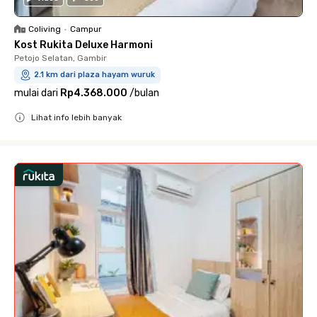
Coliving
•
Campur
Kost Rukita Deluxe Harmoni
Petojo Selatan, Gambir
2.1 km dari plaza hayam wuruk
mulai dari
Rp4.368.000
/
bulan
Lihat info lebih banyak
Close