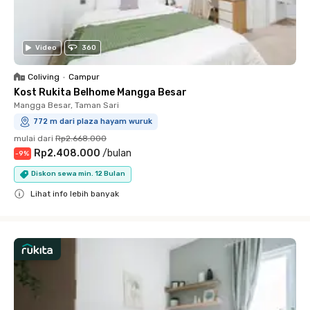
Video
360
Coliving
•
Campur
Kost Rukita Belhome Mangga Besar
Mangga Besar, Taman Sari
772 m dari plaza hayam wuruk
mulai dari
Rp2.668.000
Rp2.408.000
/
bulan
-
9
%
Diskon sewa min. 12 Bulan
Lihat info lebih banyak
Close