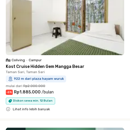
Coliving
•
Campur
Kost Cruise Hidden Gem Mangga Besar
Taman Sari, Taman Sari
922 m dari plaza hayam wuruk
mulai dari
Rp2.000.000
Rp1.885.000
/
bulan
-
5
%
Diskon sewa min. 12 Bulan
Lihat info lebih banyak
Close