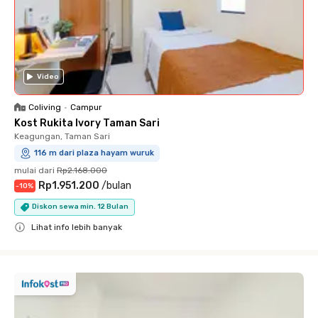
Video
Coliving
•
Campur
Kost Rukita Ivory Taman Sari
Keagungan, Taman Sari
116 m dari plaza hayam wuruk
mulai dari
Rp2.168.000
Rp1.951.200
/
bulan
-
10
%
Diskon sewa min. 12 Bulan
Lihat info lebih banyak
Close