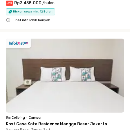
Rp2.458.000
/
bulan
-
9
%
Diskon sewa min. 12 Bulan
Lihat info lebih banyak
Close
Coliving
•
Campur
Kost Casa Kota Residence Mangga Besar Jakarta
Mangga Besar, Taman Sari