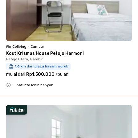
Coliving
•
Campur
Kost Krismas House Petojo Harmoni
Petojo Utara, Gambir
1.6 km dari plaza hayam wuruk
mulai dari
Rp1.500.000
/
bulan
Lihat info lebih banyak
Close