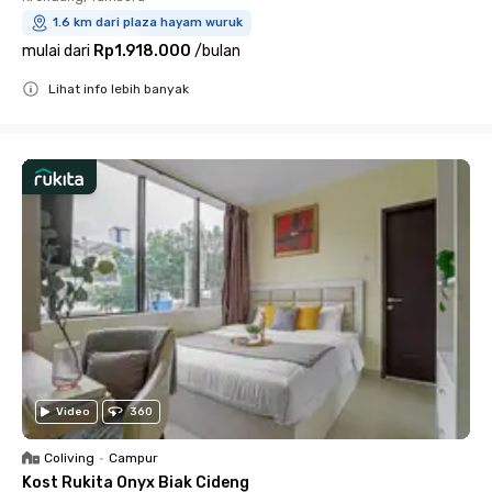
1.6 km dari plaza hayam wuruk
mulai dari
Rp1.918.000
/
bulan
Lihat info lebih banyak
Close
Video
360
Coliving
•
Campur
Kost Rukita Onyx Biak Cideng