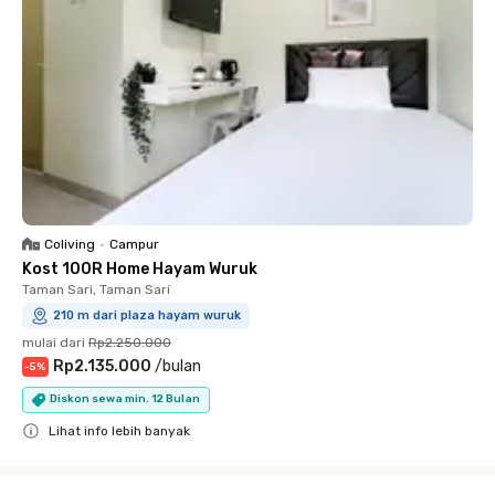
Coliving
•
Campur
Kost 100R Home Hayam Wuruk
Taman Sari, Taman Sari
210 m dari plaza hayam wuruk
mulai dari
Rp2.250.000
Rp2.135.000
/
bulan
-
5
%
Diskon sewa min. 12 Bulan
Lihat info lebih banyak
Close