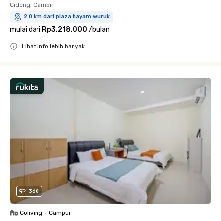
Cideng, Gambir
2.0 km dari plaza hayam wuruk
mulai dari
Rp3.218.000
/
bulan
Lihat info lebih banyak
Close
360
Coliving
•
Campur