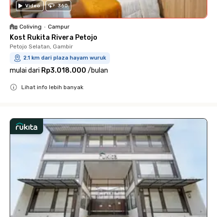
Video
360
Coliving
•
Campur
Kost Rukita Rivera Petojo
Petojo Selatan, Gambir
2.1 km dari plaza hayam wuruk
mulai dari
Rp3.018.000
/
bulan
Lihat info lebih banyak
Close