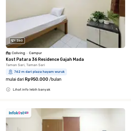
360
Coliving
•
Campur
Kost Patara 36 Residence Gajah Mada
Taman Sari, Taman Sari
762 m dari plaza hayam wuruk
mulai dari
Rp950.000
/
bulan
Lihat info lebih banyak
Close