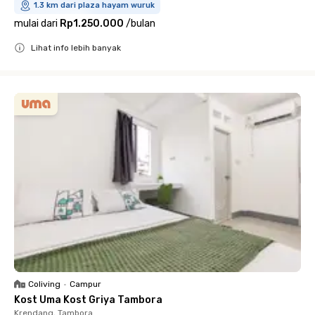
1.3 km dari plaza hayam wuruk
mulai dari
Rp1.250.000
/
bulan
Lihat info lebih banyak
Close
Coliving
•
Campur
Kost Uma Kost Griya Tambora
Krendang, Tambora