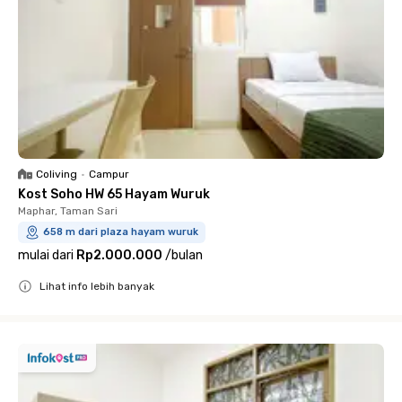
Coliving
•
Campur
Kost Soho HW 65 Hayam Wuruk
Maphar, Taman Sari
658 m dari plaza hayam wuruk
mulai dari
Rp2.000.000
/
bulan
Lihat info lebih banyak
Close