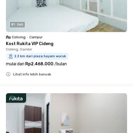
360
Coliving
•
Campur
Kost Rukita VIP Cideng
Cideng, Gambir
2.3 km dari plaza hayam wuruk
mulai dari
Rp2.468.000
/
bulan
Lihat info lebih banyak
Close