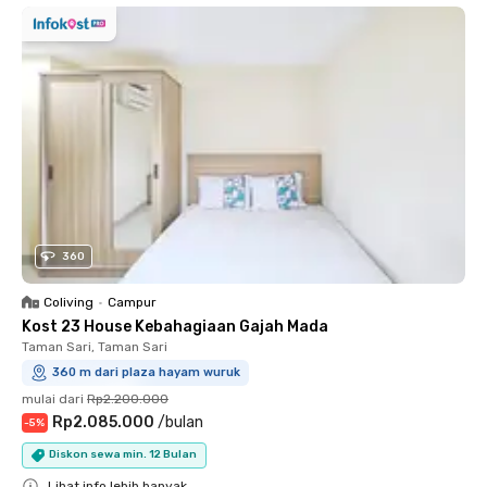
360
Coliving
•
Campur
Kost 23 House Kebahagiaan Gajah Mada
Taman Sari, Taman Sari
360 m dari plaza hayam wuruk
mulai dari
Rp2.200.000
Rp2.085.000
/
bulan
-
5
%
Diskon sewa min. 12 Bulan
Lihat info lebih banyak