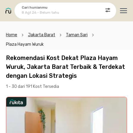
Cari hunianmu
8 Agt 26 - Belum tahu
Ope
Home
Jakarta Barat
Taman Sari
Plaza Hayam Wuruk
Rekomendasi Kost Dekat Plaza Hayam
Wuruk, Jakarta Barat Terbaik & Terdekat
dengan Lokasi Strategis
1 - 30 dari 191 Kost
Tersedia