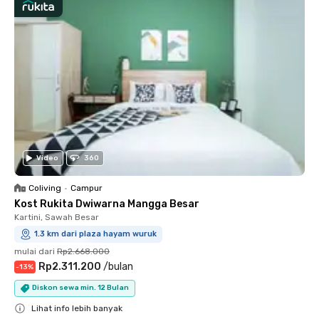
Video
360
Coliving
•
Campur
Kost Rukita Dwiwarna Mangga Besar
Kartini, Sawah Besar
1.3 km dari plaza hayam wuruk
mulai dari
Rp2.668.000
Rp2.311.200
/
bulan
-
13
%
Diskon sewa min. 12 Bulan
Lihat info lebih banyak