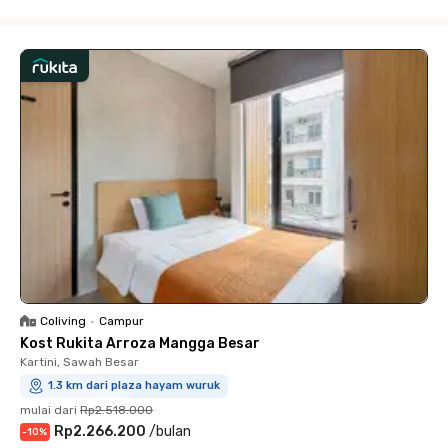
Close
Coliving
•
Campur
Kost Rukita Arroza Mangga Besar
Kartini, Sawah Besar
1.3 km dari plaza hayam wuruk
mulai dari
Rp2.518.000
Rp2.266.200
/
bulan
-
10
%