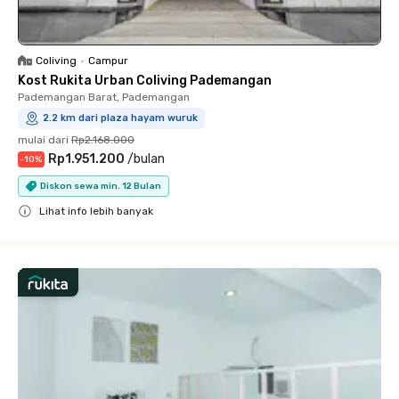
Coliving
•
Campur
Kost Rukita Urban Coliving Pademangan
Pademangan Barat, Pademangan
2.2 km dari plaza hayam wuruk
mulai dari
Rp2.168.000
Rp1.951.200
/
bulan
-
10
%
Diskon sewa min. 12 Bulan
Lihat info lebih banyak
Close