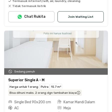
Termasuk internet/wifi, air, laundry, cleaning
Tidak termasuk listrik
Chat Rukita
Join Waiting List
Sedang penuh
Superior Single A - M
Harga untuk 1 orang
Putra
15.7 m²
Bisa dihuni maks. 2 orang dgn tambahan biaya
Single Bed 90x200 cm
Kamar Mandi Dalam
AC
Meja