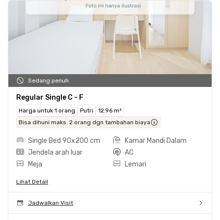
Sedang penuh
Regular Single C - F
Harga untuk 1 orang
Putri
12.96 m²
Bisa dihuni maks. 2 orang dgn tambahan biaya
Single Bed 90x200 cm
Kamar Mandi Dalam
Jendela arah luar
AC
Meja
Lemari
Lihat Detail
Jadwalkan Visit