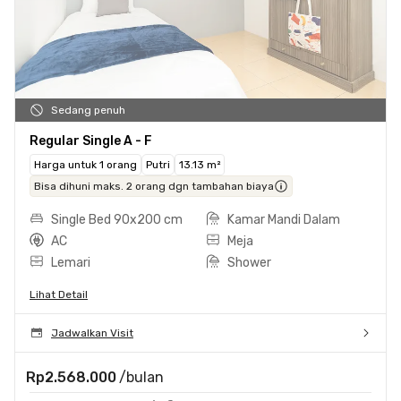
Sedang penuh
Regular Single A - F
Harga untuk 1 orang
Putri
13.13 m²
Bisa dihuni maks. 2 orang dgn tambahan biaya
Single Bed 90x200 cm
Kamar Mandi Dalam
AC
Meja
Lemari
Shower
Lihat Detail
Jadwalkan Visit
Rp2.568.000
/bulan