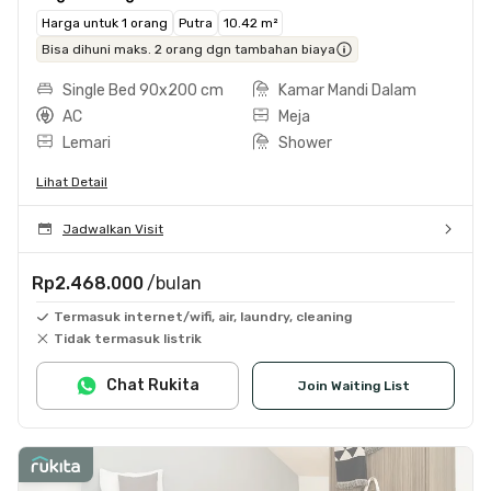
Harga untuk 1 orang
Putra
10.42 m²
Bisa dihuni maks. 2 orang dgn tambahan biaya
Single Bed 90x200 cm
Kamar Mandi Dalam
AC
Meja
Lemari
Shower
Lihat Detail
Jadwalkan Visit
Rp2.468.000
/bulan
Termasuk internet/wifi, air, laundry, cleaning
Tidak termasuk listrik
Chat Rukita
Join Waiting List