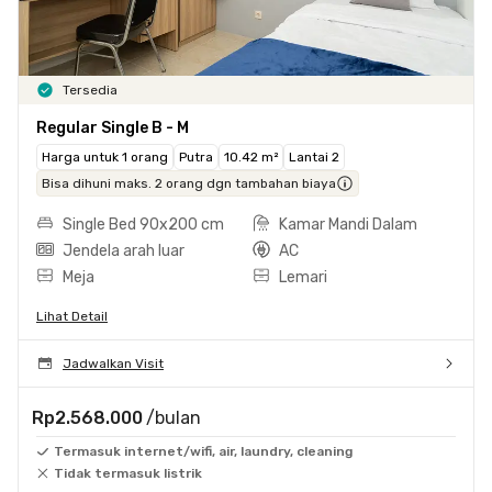
Tersedia
Regular Single B - M
Harga untuk 1 orang
Putra
10.42 m²
Lantai 2
Bisa dihuni maks. 2 orang dgn tambahan biaya
Single Bed 90x200 cm
Kamar Mandi Dalam
Jendela arah luar
AC
Meja
Lemari
Lihat Detail
Jadwalkan Visit
Rp2.568.000
/bulan
Termasuk internet/wifi, air, laundry, cleaning
Tidak termasuk listrik