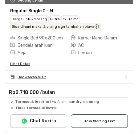
Sedang penuh
Regular Single C - M
Harga untuk 1 orang
Putra
12.03 m²
Bisa dihuni maks. 2 orang dgn tambahan biaya
Single Bed 90x200 cm
Kamar Mandi Dalam
Jendela arah luar
AC
Meja
Lemari
Lihat Detail
Jadwalkan Visit
Rp2.718.000
/bulan
Termasuk internet/wifi, air, laundry, cleaning
Tidak termasuk listrik
Chat Rukita
Join Waiting List