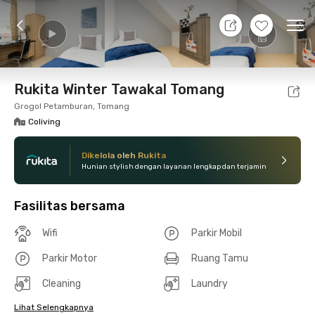
7 Agt 26 - Belum tahu
+
9
Ope
Foto
Fasilitas bersama
Lokasi
Kamar
Atura
Rukita Winter Tawakal Tomang
Grogol Petamburan, Tomang
Coliving
Dikelola oleh Rukita
Hunian stylish dengan layanan lengkap dan terjamin
Fasilitas bersama
Wifi
Parkir Mobil
Parkir Motor
Ruang Tamu
Cleaning
Laundry
Lihat Selengkapnya