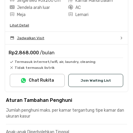
Single Bed 90x200 cm
Kamar Mandi Dalam
Jendela arah luar
AC
Meja
Lemari
Lihat Detail
Jadwalkan Visit
Rp2.868.000
/bulan
Termasuk internet/wifi, air, laundry, cleaning
Tidak termasuk listrik
Chat Rukita
Join Waiting List
Aturan Tambahan Penghuni
Jumlah penghuni maks. per kamar tergantung tipe kamar dan
ukuran kasur
Anak-anak Diperbolehkan Tinggal