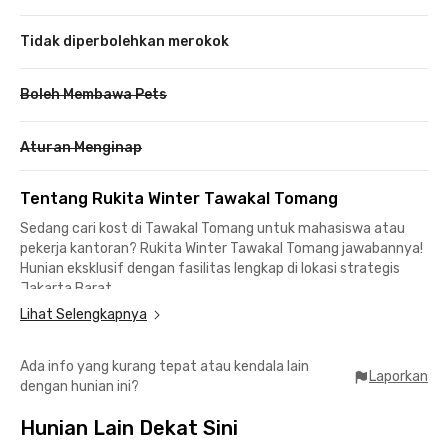
Tidak diperbolehkan merokok
Boleh Membawa Pets
Aturan Menginap
Tentang Rukita Winter Tawakal Tomang
Sedang cari kost di Tawakal Tomang untuk mahasiswa atau
pekerja kantoran? Rukita Winter Tawakal Tomang jawabannya!
Hunian eksklusif dengan fasilitas lengkap di lokasi strategis
Jakarta Barat.
Lihat Selengkapnya
Dekat Kampus & Perkantoran
📍 <10 menit ke Universitas Tarumanagara (UNTAR),
Ada info yang kurang tepat atau kendala lain
Universitas Trisakti, & UKRIDA
Laporkan
dengan hunian ini?
📍 30 menit ke area bisnis Sudirman, Gajah Mada, & Kuningan
📍 22 menit ke Stasiun Tanah Abang (KRL Commuter Line)
Hunian Lain Dekat Sini
📍 750 m ke Halte TransJakarta RS Sumber Waras 2