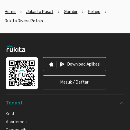
Home
Jakarta Pusat
Gambir
Petojo
Rukita Rivera Petojo
Footer
Download Aplikasi
Masuk / Daftar
Tenant
Kost
Apartemen