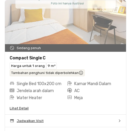
Sedang penuh
Compact Single C
Harga untuk 1 orang
9 m²
Tambahan penghuni tidak diperbolehkan
Single Bed 100x200 cm
Kamar Mandi Dalam
Jendela arah dalam
AC
Water Heater
Meja
Lihat Detail
Jadwalkan Visit