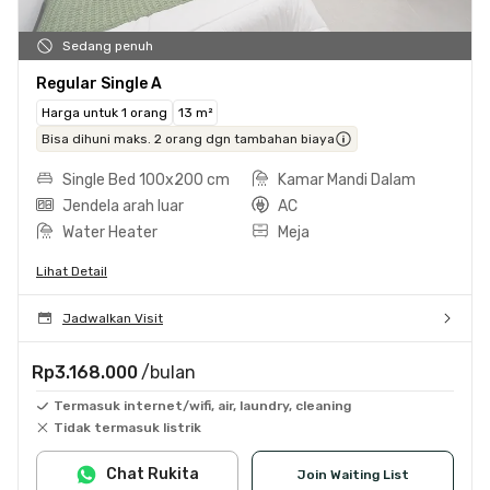
Sedang penuh
Regular Single A
Harga untuk 1 orang
13 m²
Bisa dihuni maks. 2 orang dgn tambahan biaya
Single Bed 100x200 cm
Kamar Mandi Dalam
Jendela arah luar
AC
Water Heater
Meja
Lihat Detail
Jadwalkan Visit
Rp3.168.000
/bulan
Termasuk internet/wifi, air, laundry, cleaning
Tidak termasuk listrik
Chat Rukita
Join Waiting List