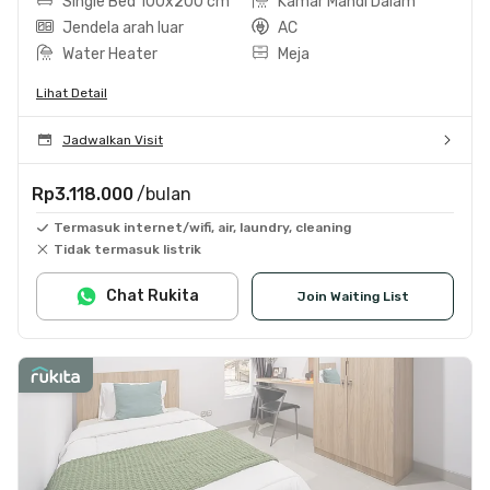
Single Bed 100x200 cm
Kamar Mandi Dalam
Jendela arah luar
AC
Water Heater
Meja
Lihat Detail
Jadwalkan Visit
Rp3.118.000
/bulan
Termasuk internet/wifi, air, laundry, cleaning
Tidak termasuk listrik
Chat Rukita
Join Waiting List