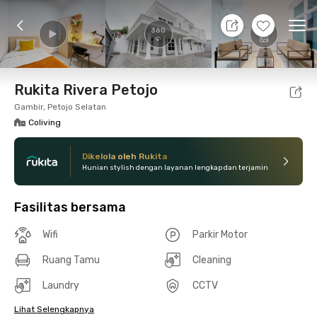
8 Agt 26 - Belum tahu
+
12
Ope
360
Foto
Fasilitas bersama
Lokasi
Kamar
Atura
Rukita Rivera Petojo
Gambir, Petojo Selatan
Coliving
Dikelola oleh Rukita
Hunian stylish dengan layanan lengkap dan terjamin
Fasilitas bersama
Wifi
Parkir Motor
Ruang Tamu
Cleaning
Laundry
CCTV
Lihat Selengkapnya