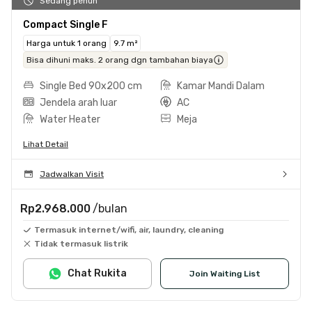
Sedang penuh
Compact Single F
Harga untuk 1 orang
9.7 m²
Bisa dihuni maks. 2 orang dgn tambahan biaya
Single Bed 90x200 cm
Kamar Mandi Dalam
Jendela arah luar
AC
Water Heater
Meja
Lihat Detail
Jadwalkan Visit
Rp2.968.000
/bulan
Termasuk internet/wifi, air, laundry, cleaning
Tidak termasuk listrik
Chat Rukita
Join Waiting List