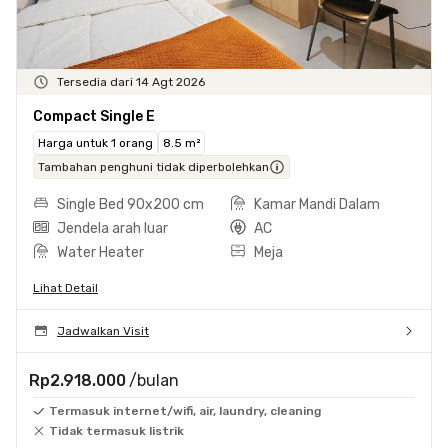
Tersedia dari 14 Agt 2026
Compact Single E
Harga untuk 1 orang
8.5 m²
Tambahan penghuni tidak diperbolehkan
Single Bed 90x200 cm
Kamar Mandi Dalam
Jendela arah luar
AC
Water Heater
Meja
Lihat Detail
Jadwalkan Visit
Rp2.918.000
/bulan
Termasuk internet/wifi, air, laundry, cleaning
Tidak termasuk listrik