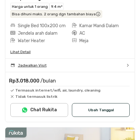
Harga untuk 1 orang
9.4 m²
Bisa dihuni maks. 2 orang dgn tambahan biaya
Single Bed 100x200 cm
Kamar Mandi Dalam
Jendela arah dalam
AC
Water Heater
Meja
Lihat Detail
Jadwalkan Visit
Rp3.018.000
/bulan
Termasuk internet/wifi, air, laundry, cleaning
Tidak termasuk listrik
Chat Rukita
Ubah Tanggal