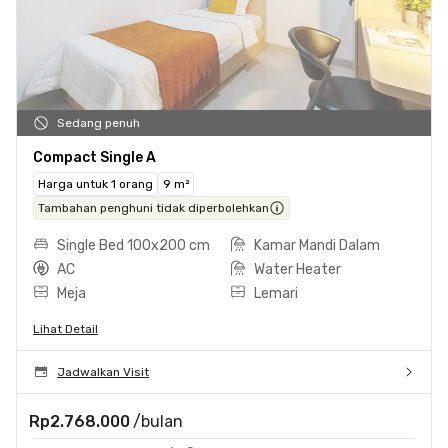
Sedang penuh
Compact Single A
Harga untuk 1 orang
9 m²
Tambahan penghuni tidak diperbolehkan
Single Bed 100x200 cm
Kamar Mandi Dalam
AC
Water Heater
Meja
Lemari
Lihat Detail
Jadwalkan Visit
Rp2.768.000
/bulan