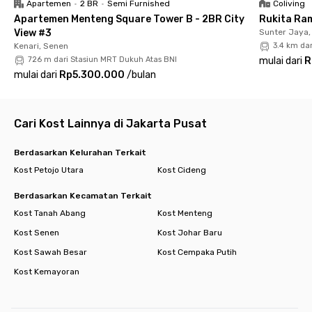
Apartemen
•
2 BR
•
Semi Furnished
Coliving
kamu gunakan apabila membawa kendaraan pribadi. Jadi,
Apartemen Menteng Square Tower B - 2BR City
Rukita Ra
sudah tidak sabar untuk tinggal di hunian yang strategis dan
View #3
Sunter Jaya,
nyaman seperti di Rukita Rivera Petojo ini? Langsung saja
Kenari, Senen
3.4 km da
booking online kamar pilihanmu sebelum kehabisan!
726 m dari Stasiun MRT Dukuh Atas BNI
mulai dari
R
mulai dari
Rp5.300.000
/
bulan
Cari Kost Lainnya di Jakarta Pusat
Berdasarkan Kelurahan Terkait
Kost Petojo Utara
Kost Cideng
Berdasarkan Kecamatan Terkait
Kost Tanah Abang
Kost Menteng
Kost Senen
Kost Johar Baru
Kost Sawah Besar
Kost Cempaka Putih
Kost Kemayoran