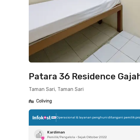
Patara 36 Residence Gaja
Taman Sari, Taman Sari
Coliving
Operasional & layanan penghuni ditangani pemilik pro
Kardiman
Pemilik/Pengelola
•
Sejak Oktober 2022