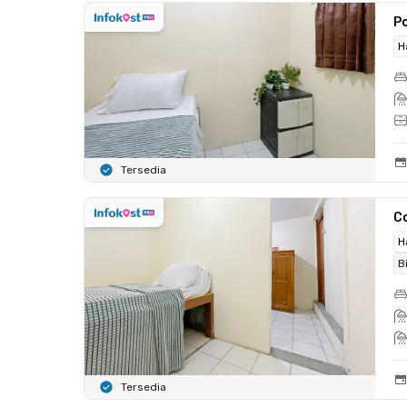
Po
H
Tersedia
C
H
B
Tersedia