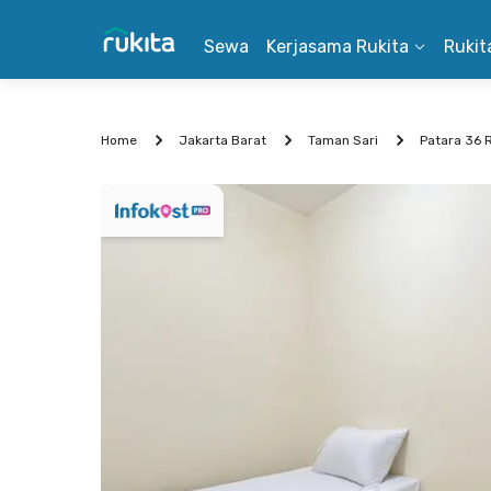
Sewa
Kerjasama Rukita
Rukit
Home
Jakarta Barat
Taman Sari
Patara 36 