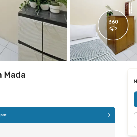
360
h Mada
M
perti