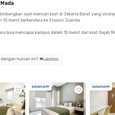
h Mada
mbangkan saat mencari kost di Jakarta Barat yang strategis
n 10 menit berkendara ke Stasiun Juanda.
ra bisa mencapai kampus dalam 15 menit dari kost Gajah Ma
ngga Besar, juga Sudirman.
a bulanan kalau tinggal di kost Gajah Mada Jakarta Barat in
uk, Pecenongan, dan Pasar Baru bisa dicapai dalam waktu 
n dengan hunian ini?
Laporkan
masuk dapur dengan meja dan kursi, area parkir bagi kamu
 luar. Booking sekarang, yuk!