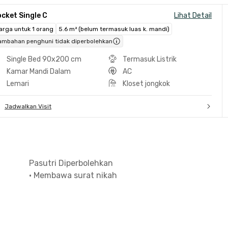
cket Single C
Lihat Detail
arga untuk 1 orang
5.6 m² (belum termasuk luas k. mandi)
ambahan penghuni tidak diperbolehkan
Single Bed 90x200 cm
Termasuk Listrik
Kamar Mandi Dalam
AC
Lemari
Kloset jongkok
Jadwalkan Visit
Pasutri Diperbolehkan
•
Membawa surat nikah