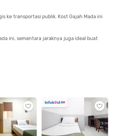
 ke transportasi publik. Kost Gajah Mada ini
da ini, sementara jaraknya juga ideal buat
i. Gajah Mada Plaza hanya 6 menit berjalan kaki
kurang dari 15 menit berkendara.
 yang ingin membawa motor, dan CCTV. Kamarnya