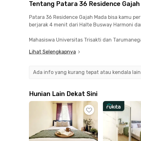
Tentang Patara 36 Residence Gaja
Patara 36 Residence Gajah Mada bisa kamu perti
berjarak 4 menit dari Halte Busway Harmoni da
Mahasiswa Universitas Trisakti dan Tarumanega
kamu yang bekerja di area Tomang, Grogol, Ma
Lihat Selengkapnya
Nggak perlu khawatir soal isi perut atau belanj
jauhnya, sementara kawasan kuliner Hayam Wur
Ada info yang kurang tepat atau kendala lai
Fasilitas Patara 36 Residence Gajah Mada ter
nyaman dengan pilihan kamar mandi dalam atau
Hunian Lain Dekat Sini