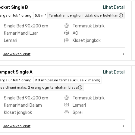
cket Single B
Lihat Detail
arga untuk 1 orang
5.5 m²
Tambahan penghuni tidak diperbolehkan
Single Bed 90x200 cm
Termasuk Listrik
Kamar Mandi Luar
AC
Lemari
Kloset jongkok
Jadwalkan Visit
ompact Single A
Lihat Detail
arga untuk 1 orang
9.8 m² (belum termasuk luas k. mandi)
isa dihuni maks. 2 orang dgn tambahan biaya
Single Bed 90x200 cm
Termasuk Listrik
Kamar Mandi Dalam
Lemari
Kloset jongkok
Sprei
Jadwalkan Visit