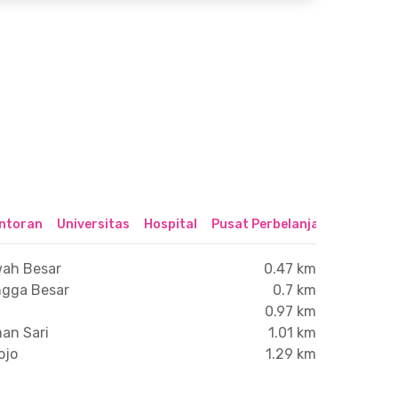
ntoran
Universitas
Hospital
Pusat Perbelanjaan & Hibura
wah Besar
0.47 km
ngga Besar
0.7 km
0.97 km
man Sari
1.01 km
ojo
1.29 km