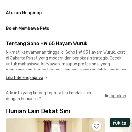
Aturan Menginap
Boleh Membawa Pets
Tentang Soho HW 65 Hayam Wuruk
Nikmati kenyamanan tinggal di Soho HW 65 Hayam Wuruk, kost
di Jakarta Pusat yang modern dan berlokasi strategis. Cocok
untuk mahasiswa, karyawan, maupun profesional yang
menginginkan tempat tinggal dengan akses mudah ke berbagai
pusat aktivitas, bisnis, dan hiburan di ibu kota.Setiap kamar
Lihat Selengkapnya
telah berfurnitur lengkap dengan AC untuk menunjang
kenyamanan sehari-hari. Tersedia juga kamar mandi dalam
Ada info yang kurang tepat atau kendala lain
yang memberikan privasi lebih bagi penghuni. Berbagai fasilitas
Laporkan
dengan hunian ini?
bersama seperti WiFi, dapur bersama, dining area, komunal
area, area parkir, serta CCTV siap mendukung kebutuhan dan
Hunian Lain Dekat Sini
keamanan selama tinggal.Kost Hayam Wuruk ini punya akses
cepat ke berbagai titik penting di Jakarta. Stasiun Sawah
Besar dapat ditempuh dalam 4 menit, Stasiun Juanda 7 menit,
Lokasari Square 8 menit, dan Taman Lapangan Banteng 9