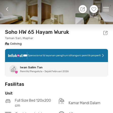
7 Agt 26 - Belum tahu
+
20
Ope
Foto
Fasilitas bersama
Lokasi
Aturan Tambahan
Soho HW 65 Hayam Wuruk
Taman Sari, Maphar
Coliving
Operasional & layanan penghuni ditangani pemilik properti
Iwan Salim Tan
Pemilik/Pengelola
•
Sejak Februari 2026
Fasilitas
Unit
Full Size Bed 120x200
Kamar Mandi Dalam
cm