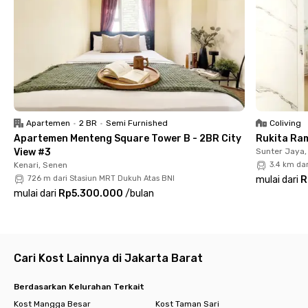
menit. Selain itu, penghuni juga dapat menjangkau fasilitas
publik seperti Hermina Hospital Kemayoran dalam 11 menit,
JIEXPO Convention Centre and Theatre dalam 12 menit, serta
Stasiun Jayakarta dalam 13 menit, menjadikan Soho HW 65
Hayam Wuruk pilihan ideal untuk hunian yang nyaman dan
praktis.
Apartemen
•
2 BR
•
Semi Furnished
Coliving
Apartemen Menteng Square Tower B - 2BR City
Rukita Ra
View #3
Sunter Jaya,
Kenari, Senen
3.4 km da
726 m dari Stasiun MRT Dukuh Atas BNI
mulai dari
R
mulai dari
Rp5.300.000
/
bulan
Cari Kost Lainnya di Jakarta Barat
Berdasarkan Kelurahan Terkait
Kost Mangga Besar
Kost Taman Sari