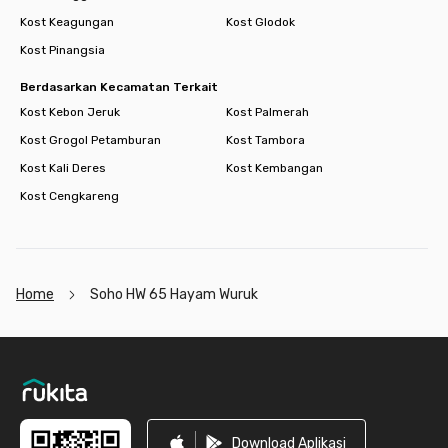
Kost Keagungan
Kost Glodok
Kost Pinangsia
Berdasarkan Kecamatan Terkait
Kost Kebon Jeruk
Kost Palmerah
Kost Grogol Petamburan
Kost Tambora
Kost Kali Deres
Kost Kembangan
Kost Cengkareng
Home
Soho HW 65 Hayam Wuruk
Footer
Download Aplikasi