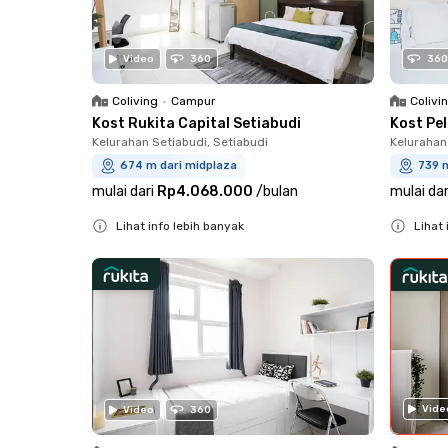
Video
360
360
Coliving
•
Campur
Colivi
Kost Rukita Capital Setiabudi
Kost Pe
Kelurahan Setiabudi, Setiabudi
Kelurahan
674 m dari midplaza
739 
mulai dari
Rp4.068.000
/
bulan
mulai dar
Lihat info lebih banyak
Lihat 
Close
Close
Vide
Video
360