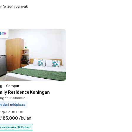
info lebih banyak
ng
•
Campur
mily Residence Kuningan
ingan, Setiabudi
m dari midplaza
Rp3.300.000
.185.000
/
bulan
 sewa min. 12 Bulan