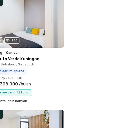
o
360
ng
•
Campur
kita Verde Kuningan
 Setiabudi, Setiabudi
m dari midplaza
Rp3.568.000
.308.000
/
bulan
 sewa min. 12 Bulan
info lebih banyak