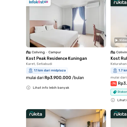
Vide
Coliving
•
Campur
Colivi
Kost Peak Residence Kuningan
Kost Ru
Karet, Setiabudi
Kelurahan
1.1 km dari midplaza
1.7 k
mulai dari
Rp3.900.000
/
bulan
mulai dari
Rp3
-
7
%
Lihat info lebih banyak
Diskon
Close
Lihat 
Close