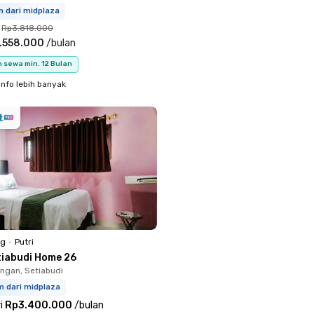
m dari midplaza
Rp3.818.000
.558.000
/
bulan
 sewa min. 12 Bulan
info lebih banyak
ng
•
Putri
tiabudi Home 26
ingan, Setiabudi
m dari midplaza
i
Rp3.400.000
/
bulan