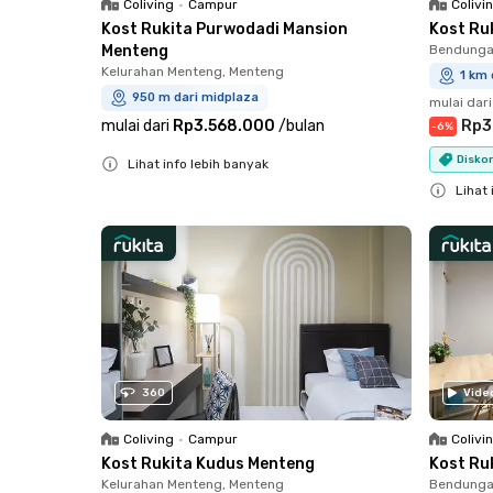
Coliving
•
Campur
Colivi
Kost Rukita Purwodadi Mansion
Kost Ru
Menteng
Bendungan
Kelurahan Menteng, Menteng
1 km 
950 m dari midplaza
mulai dari
mulai dari
Rp3.568.000
/
bulan
Rp3
-
6
%
Diskon
Lihat info lebih banyak
Close
Lihat 
Close
360
Vide
Coliving
•
Campur
Colivi
Kost Rukita Kudus Menteng
Kost Ruk
Kelurahan Menteng, Menteng
Bendungan