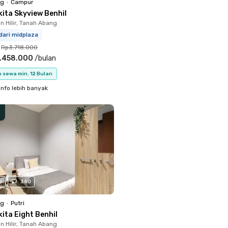
ng
•
Campur
kita Skyview Benhil
 Hilir, Tanah Abang
dari midplaza
Rp3.718.000
.458.000
/
bulan
 sewa min. 12 Bulan
info lebih banyak
o
360
ng
•
Putri
ita Eight Benhil
 Hilir, Tanah Abang