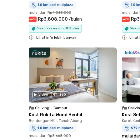
1.0 km dari midplaza
1.0 k
mulai dari
Rp4.068.000
mulai dari
Rp3.808.000
/
bulan
Rp3
-
6
%
-
6
%
Diskon sewa min. 12 Bulan
Diskon
Lihat info lebih banyak
Lihat 
Close
Close
Video
360
Coliving
•
Campur
Colivi
Kost Rukita Wood Benhil
Kost Se
Bendungan Hilir, Tanah Abang
Karet Kun
1.0 km dari midplaza
679 
mulai dari
Rp3.668.000
mulai dar