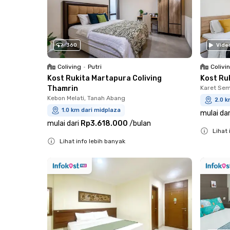
360
Vide
Coliving
•
Putri
Colivi
Kost Rukita Martapura Coliving
Kost Ru
Thamrin
Karet Sem
Kebon Melati, Tanah Abang
2.0 k
1.0 km dari midplaza
mulai dar
mulai dari
Rp3.618.000
/
bulan
Lihat 
Lihat info lebih banyak
Close
Close