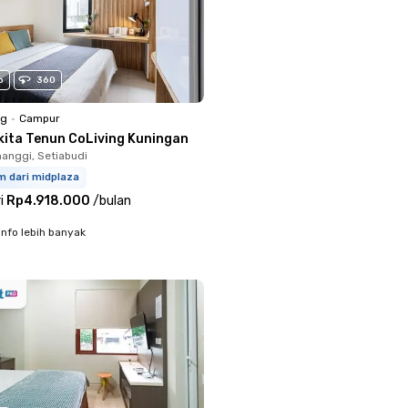
o
360
ng
•
Campur
kita Tenun CoLiving Kuningan
anggi, Setiabudi
m dari midplaza
i
Rp4.918.000
/
bulan
info lebih banyak