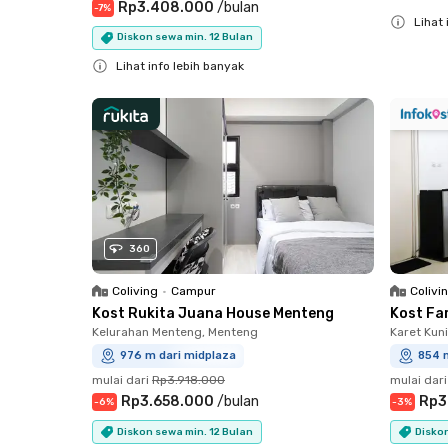
Rp3.408.000
/
bulan
-
7
%
Lihat 
Diskon sewa min. 12 Bulan
Close
Lihat info lebih banyak
Close
360
Coliving
•
Campur
Colivi
Kost Rukita Juana House Menteng
Kost Fa
Kelurahan Menteng, Menteng
Karet Kun
976 m dari midplaza
854 
mulai dari
Rp3.918.000
mulai dari
Rp3.658.000
/
bulan
Rp3
-
6
%
-
3
%
Diskon sewa min. 12 Bulan
Diskon