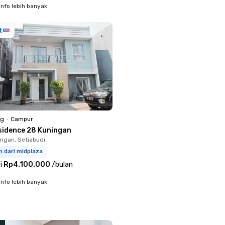
info lebih banyak
ng
•
Campur
sidence 28 Kuningan
ingan, Setiabudi
m dari midplaza
i
Rp4.100.000
/
bulan
info lebih banyak