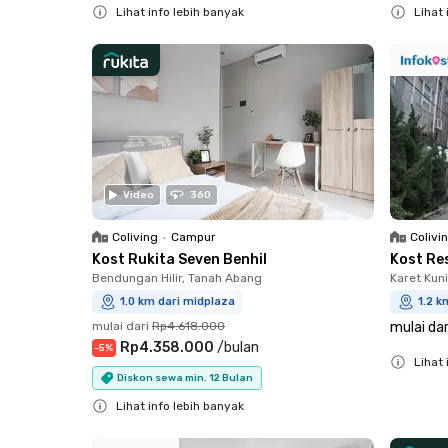
Lihat info lebih banyak
Lihat 
Close
Close
Video
360
Coliving
•
Campur
Colivi
Kost Rukita Seven Benhil
Kost Re
Bendungan Hilir, Tanah Abang
Karet Kun
1.0 km dari midplaza
1.2 k
mulai dari
Rp4.618.000
mulai dar
Rp4.358.000
/
bulan
-
5
%
Lihat 
Diskon sewa min. 12 Bulan
Close
Lihat info lebih banyak
Close