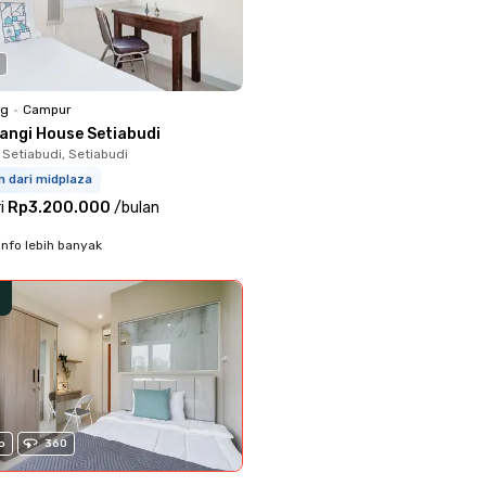
ng
•
Campur
langi House Setiabudi
 Setiabudi, Setiabudi
m dari midplaza
i
Rp3.200.000
/
bulan
info lebih banyak
o
360