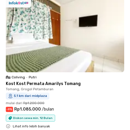
Coliving
•
Putri
Kost Kost Permata Amarilys Tomang
Tomang, Grogol Petamburan
5.1 km dari midplaza
mulai dari
Rp1.200.000
Rp1.085.000
/
bulan
-
9
%
Diskon sewa min. 12 Bulan
Lihat info lebih banyak