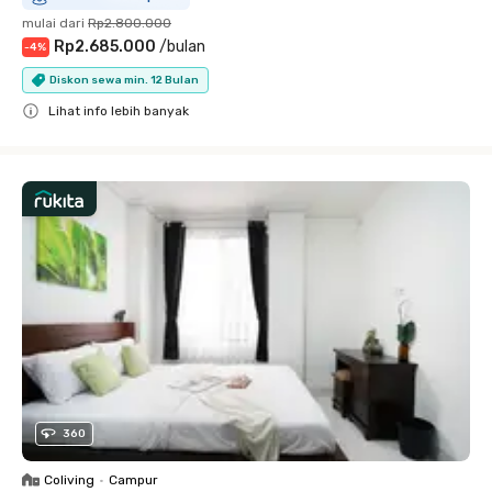
mulai dari
Rp2.800.000
Rp2.685.000
/
bulan
-
4
%
Diskon sewa min. 12 Bulan
Lihat info lebih banyak
Close
360
Coliving
•
Campur