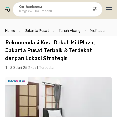
Cari hunianmu
8 Agt 26 - Belum tahu
Ope
Home
Jakarta Pusat
Tanah Abang
MidPlaza
Rekomendasi Kost Dekat MidPlaza,
Jakarta Pusat Terbaik & Terdekat
dengan Lokasi Strategis
1 - 30 dari 252 Kost
Tersedia