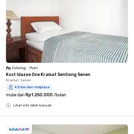
Coliving
•
Putri
Kost Idazoe One Kramat Sentiong Senen
Kramat, Senen
4.0 km dari midplaza
mulai dari
Rp1.250.000
/
bulan
Lihat info lebih banyak
Close