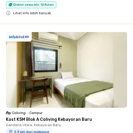
Diskon sewa min. 12 Bulan
Lihat info lebih banyak
Close
Coliving
•
Campur
Kost KSM Blok A Coliving Kebayoran Baru
Gandaria Utara, Kebayoran Baru
5.9 km dari midplaza