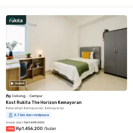
Close
Video
Coliving
•
Campur
Kost Rukita The Horizon Kemayoran
Kelurahan Kemayoran, Kemayoran
5.7 km dari midplaza
mulai dari
Rp1.618.000
Rp1.456.200
/
bulan
-
10
%