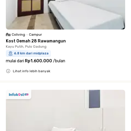
Coliving
•
Campur
Kost Oemah 28 Rawamangun
Kayu Putih, Pulo Gadung
6.8 km dari midplaza
mulai dari
Rp1.600.000
/
bulan
Lihat info lebih banyak
Close