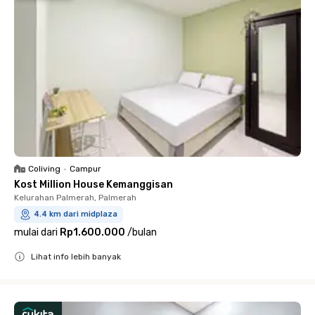
Coliving
•
Campur
Kost Million House Kemanggisan
Kelurahan Palmerah, Palmerah
4.4 km dari midplaza
mulai dari
Rp1.600.000
/
bulan
Lihat info lebih banyak
Close