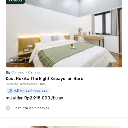
Video
Coliving
•
Campur
Kost Rukita The Eight Kebayoran Baru
Gunung, Kebayoran Baru
4.5 km dari midplaza
mulai dari
Rp2.918.000
/
bulan
Lihat info lebih banyak
Close