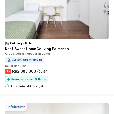
Coliving
•
Putri
Kost Sweet Home Coliving Palmerah
Grogol Utara, Kebayoran Lama
3.8 km dari midplaza
mulai dari
Rp2.200.000
Rp2.085.000
/
bulan
-
5
%
Diskon sewa min. 12 Bulan
Lihat info lebih banyak
Close