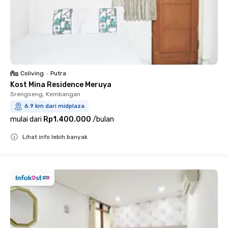
Coliving
•
Putra
Kost Mina Residence Meruya
Srengseng, Kembangan
6.9 km dari midplaza
mulai dari
Rp1.400.000
/
bulan
Lihat info lebih banyak
Close