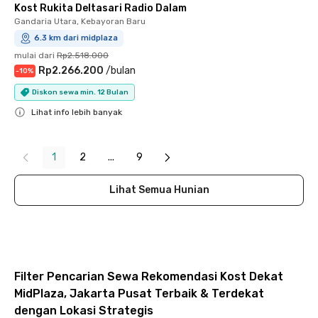
Kost Rukita Deltasari Radio Dalam
Gandaria Utara, Kebayoran Baru
6.3 km dari midplaza
mulai dari
Rp2.518.000
Rp2.266.200
/
bulan
-
10
%
Diskon sewa min. 12 Bulan
Lihat info lebih banyak
Close
1
2
...
9
Lihat Semua Hunian
Filter Pencarian Sewa Rekomendasi Kost Dekat
MidPlaza, Jakarta Pusat Terbaik & Terdekat
dengan Lokasi Strategis