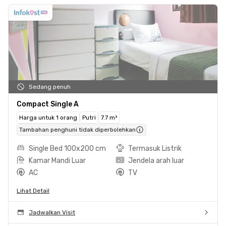
Sedang penuh
Compact Single A
Harga untuk 1 orang
Putri
7.7 m²
Tambahan penghuni tidak diperbolehkan
Single Bed 100x200 cm
Termasuk Listrik
Kamar Mandi Luar
Jendela arah luar
AC
TV
Lihat Detail
Jadwalkan Visit