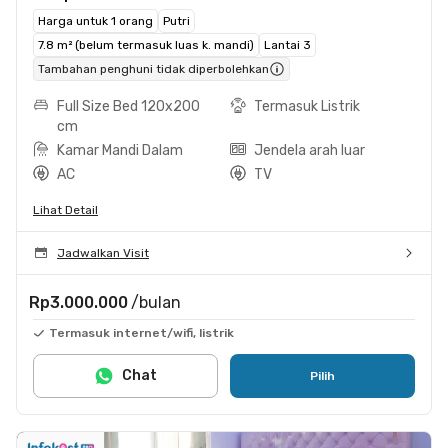
Harga untuk 1 orang
Putri
7.8 m² (belum termasuk luas k. mandi)
Lantai 3
Tambahan penghuni tidak diperbolehkan
Full Size Bed 120x200
Termasuk Listrik
cm
Kamar Mandi Dalam
Jendela arah luar
AC
TV
Lihat Detail
Jadwalkan Visit
Rp3.000.000
/bulan
Termasuk internet/wifi, listrik
Chat
Pilih