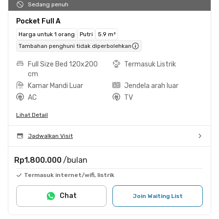
Sedang penuh
Pocket Full A
Harga untuk 1 orang
Putri
5.9 m²
Tambahan penghuni tidak diperbolehkan
Full Size Bed 120x200
Termasuk Listrik
cm
Kamar Mandi Luar
Jendela arah luar
AC
TV
Lihat Detail
Jadwalkan Visit
Rp1.800.000
/bulan
Termasuk internet/wifi, listrik
Chat
Join Waiting List