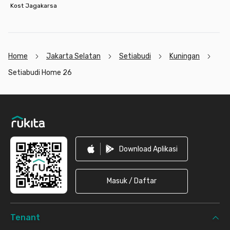
Kost Jagakarsa
Home
Jakarta Selatan
Setiabudi
Kuningan
Setiabudi Home 26
Footer
Download Aplikasi
Masuk / Daftar
Tenant