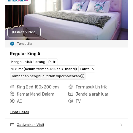
Lihat Video
Tersedia
Regular King A
Harga untuk 1 orang
Putri
11.5 m² (belum termasuk luas k. mandi)
Lantai 3
Tambahan penghuni tidak diperbolehkan
King Bed 180x200 cm
Termasuk Listrik
Kamar Mandi Dalam
Jendela arah luar
AC
TV
Lihat Detail
Jadwalkan Visit