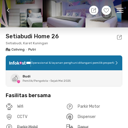
7 Agt 26 - Belum tahu
+
2
Ope
Foto
Fasilitas bersama
Lokasi
Kamar
Atura
Setiabudi Home 26
Setiabudi, Karet Kuningan
Coliving
•
Putri
Operasional & layanan penghuni ditangani pemilik properti
Budi
Pemilik/Pengelola
•
Sejak Mei 2025
Fasilitas bersama
Wifi
Parkir Motor
CCTV
Dispenser
Parkir Mobil
Dapur