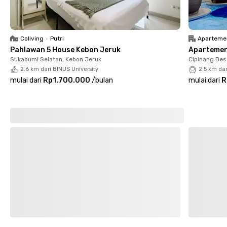
akses transportasi publik. Kamu juga bisa menjangkau
Setiabudi One (4 menit), Plaza Festival (11 menit), dan Lotte
Shopping Avenue (12 menit) untuk kebutuhan hiburan dan
belanja. Tak jauh dari Chillax Sudirman, WTC Kuningan, hingga
Coliving
•
Putri
Aparteme
Sampoerna Strategic Square, Setiabudi Home 26 adalah
Pahlawan 5 House Kebon Jeruk
Apartemen 
pilihan ideal bagi kamu yang mencari kenyamanan tinggal di
Sukabumi Selatan, Kebon Jeruk
Cipinang Bes
pusat kota dengan akses ke mana saja.
2.6 km dari BINUS University
2.5 km da
mulai dari
Rp1.700.000
/
bulan
mulai dari
R