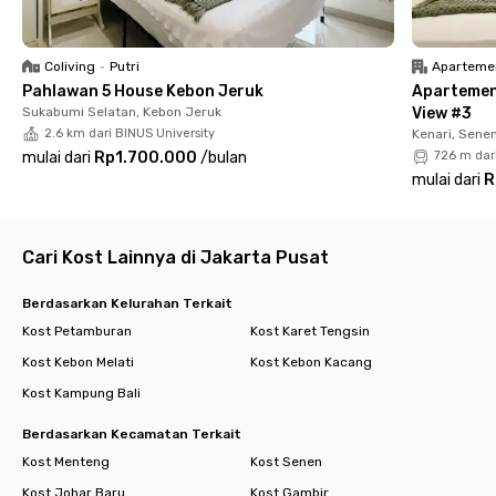
📍 Sampoerna Strategic Square – 13 menit
📍 MRT Bendungan Hilir (Benhil) – 14 menit
📍 Universitas Katolik Indonesia Atma Jaya – 14 menit
Coliving
•
Putri
Aparteme
📍 Citywalk Sudirman – 15 menit
Pahlawan 5 House Kebon Jeruk
Apartemen
📍 Intiland Tower – sekitar area
Sukabumi Selatan, Kebon Jeruk
View #3
2.6 km dari BINUS University
Kenari, Sene
Dengan lokasi strategis, fasilitas lengkap, dan konsep coliving
mulai dari
Rp1.700.000
/
bulan
726 m dar
modern, Rukita Mori Hause Benhil menjadi pilihan tepat untuk
mulai dari
R
kamu yang ingin tinggal nyaman, produktif, dan mudah
menjangkau pusat aktivitas Jakarta.
Cari Kost Lainnya di Jakarta Pusat
Berdasarkan Kelurahan Terkait
Kost Petamburan
Kost Karet Tengsin
Kost Kebon Melati
Kost Kebon Kacang
Kost Kampung Bali
Berdasarkan Kecamatan Terkait
Kost Menteng
Kost Senen
Kost Johar Baru
Kost Gambir