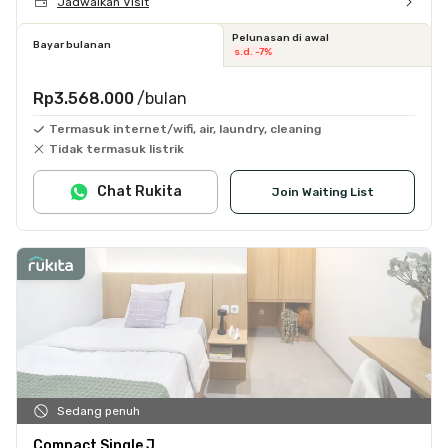
Jadwalkan Visit
Pelunasan di awal
Bayar bulanan
s.d. -7%
Rp3.568.000
/bulan
Termasuk internet/wifi, air, laundry, cleaning
Tidak termasuk listrik
Chat Rukita
Join Waiting List
Sedang penuh
Compact Single J