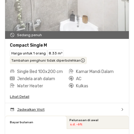
Sedang penuh
Compact Single M
Harga untuk 1 orang
8.33 m²
Tambahan penghuni tidak diperbolehkan
Single Bed 100x200 cm
Kamar Mandi Dalam
Jendela arah dalam
AC
Water Heater
Kulkas
Lihat Detail
Jadwalkan Visit
Pelunasan di awal
Bayar bulanan
s.d. -6%