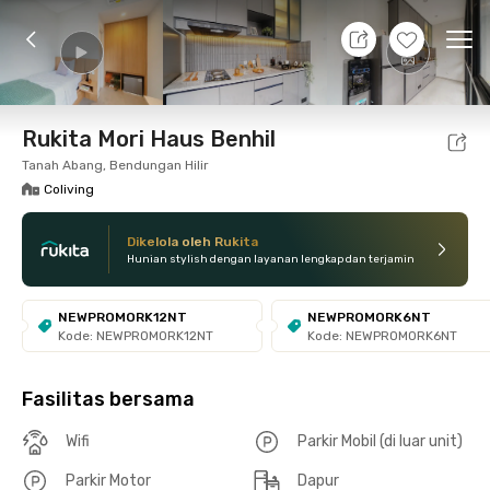
8 Agt 26 - Belum tahu
+
5
Ope
Foto
Fasilitas bersama
Lokasi
Kamar
Atura
Rukita Mori Haus Benhil
Tanah Abang, Bendungan Hilir
Coliving
Dikelola oleh Rukita
Hunian stylish dengan layanan lengkap dan terjamin
NEWPROMORK12NT
NEWPROMORK6NT
Kode: NEWPROMORK12NT
Kode: NEWPROMORK6NT
Fasilitas bersama
Wifi
Parkir Mobil (di luar unit)
Parkir Motor
Dapur