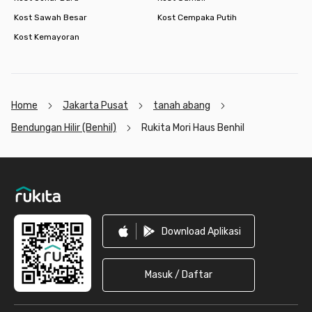
Kost Sawah Besar
Kost Cempaka Putih
Kost Kemayoran
Home
Jakarta Pusat
tanah abang
Bendungan Hilir (Benhil)
Rukita Mori Haus Benhil
Footer
Download Aplikasi
Masuk / Daftar