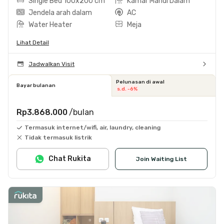
Single Bed 100x200 cm
Kamar Mandi Dalam
Jendela arah dalam
AC
Water Heater
Meja
Lihat Detail
Jadwalkan Visit
Pelunasan di awal
Bayar bulanan
s.d. -6%
Rp3.868.000
/bulan
Termasuk internet/wifi, air, laundry, cleaning
Tidak termasuk listrik
Chat Rukita
Join Waiting List