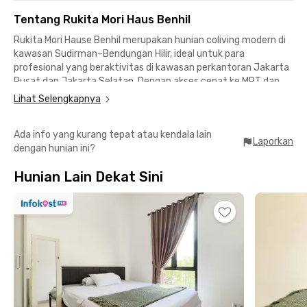
Tentang Rukita Mori Haus Benhil
Rukita Mori Hause Benhil merupakan hunian coliving modern di
kawasan Sudirman–Bendungan Hilir, ideal untuk para
profesional yang beraktivitas di kawasan perkantoran Jakarta
Pusat dan Jakarta Selatan. Dengan akses cepat ke MRT dan
gedung perkantoran utama, kost eksklusif Benhil ini
Lihat Selengkapnya
menawarkan solusi tinggal praktis, efisien, dan nyaman.
Ada info yang kurang tepat atau kendala lain
Setiap kamar di Rukita Mori Hause Benhil sudah fully furnished
Laporkan
dengan hunian ini?
dan siap huni, dengan konsep tinggal praktis serta fasilitas
terkelola untuk menunjang kenyamanan harian:
Hunian Lain Dekat Sini
✔ Fully furnished room
✔ Laundry
✔ Cleaning room
✔ WiFi
✔ CCTV
Lokasi Rukita Mori Hause Benhil semakin unggul karena dekat
dengan berbagai perkantoran, area bisnis, kampus, dan MRT:
📍 Gedung BRI II – 6 menit
📍 MRT Istora Mandiri – 7 menit