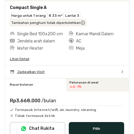
Compact Single A
Harga untuk 1 orang
8.33 m²
Lantai 3
Tambahan penghuni tidak diperbolehkan
Single Bed 100x200 cm
Kamar Mandi Dalam
Jendela arah dalam
AC
Water Heater
Meja
Lihat Detail
Jadwalkan Visit
Pelunasan di awal
Bayar bulanan
s.d. -7%
Rp3.668.000
/bulan
Termasuk internet/wifi, air, laundry, cleaning
Tidak termasuk listrik
Chat Rukita
Pilih