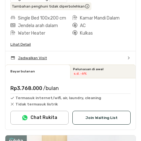
Tambahan penghuni tidak diperbolehkan
Single Bed 100x200 cm
Kamar Mandi Dalam
Jendela arah dalam
AC
Water Heater
Kulkas
Lihat Detail
Jadwalkan Visit
Pelunasan di awal
Bayar bulanan
s.d. -6%
Rp3.768.000
/bulan
Termasuk internet/wifi, air, laundry, cleaning
Tidak termasuk listrik
Chat Rukita
Join Waiting List