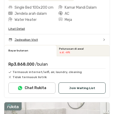
Single Bed 100x200 cm
Kamar Mandi Dalam
Jendela arah dalam
AC
Water Heater
Meja
Lihat Detail
Jadwalkan Visit
Pelunasan di awal
Bayar bulanan
s.d. -6%
Rp3.868.000
/bulan
Termasuk internet/wifi, air, laundry, cleaning
Tidak termasuk listrik
Chat Rukita
Join Waiting List