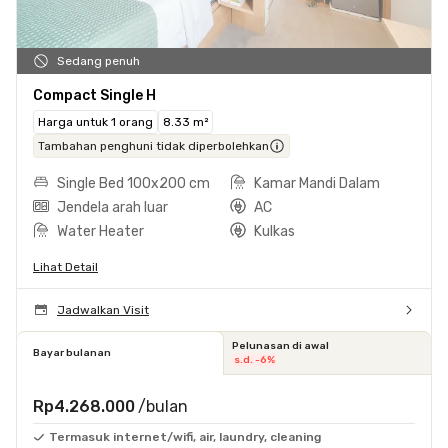
Sedang penuh
Compact Single H
Harga untuk 1 orang
8.33 m²
Tambahan penghuni tidak diperbolehkan
Single Bed 100x200 cm
Kamar Mandi Dalam
Jendela arah luar
AC
Water Heater
Kulkas
Lihat Detail
Jadwalkan Visit
Pelunasan di awal
Bayar bulanan
s.d. -6%
Rp4.268.000
/bulan
Termasuk internet/wifi, air, laundry, cleaning