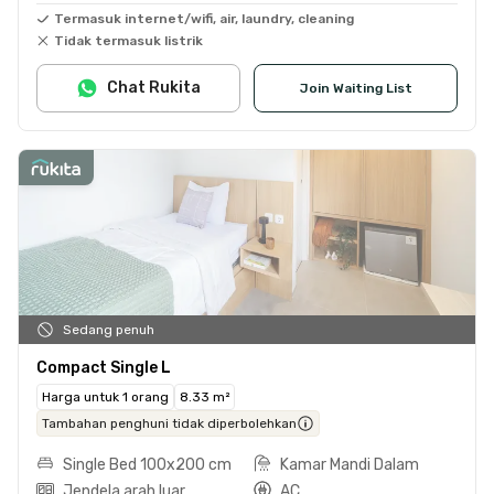
Termasuk internet/wifi, air, laundry, cleaning
Tidak termasuk listrik
Chat Rukita
Join Waiting List
Sedang penuh
Compact Single L
Harga untuk 1 orang
8.33 m²
Tambahan penghuni tidak diperbolehkan
Single Bed 100x200 cm
Kamar Mandi Dalam
Jendela arah luar
AC