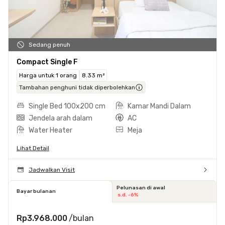
Sedang penuh
Compact Single F
Harga untuk 1 orang
8.33 m²
Tambahan penghuni tidak diperbolehkan
Single Bed 100x200 cm
Kamar Mandi Dalam
Jendela arah dalam
AC
Water Heater
Meja
Lihat Detail
Jadwalkan Visit
Pelunasan di awal
Bayar bulanan
s.d. -6%
Rp3.968.000
/bulan