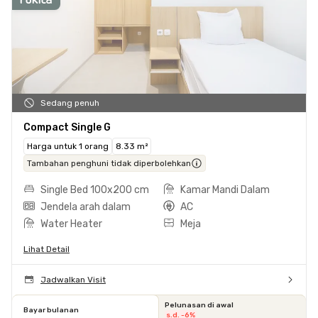
Sedang penuh
Compact Single G
Harga untuk 1 orang
8.33 m²
Tambahan penghuni tidak diperbolehkan
Single Bed 100x200 cm
Kamar Mandi Dalam
Jendela arah dalam
AC
Water Heater
Meja
Lihat Detail
Jadwalkan Visit
Pelunasan di awal
Bayar bulanan
s.d. -6%