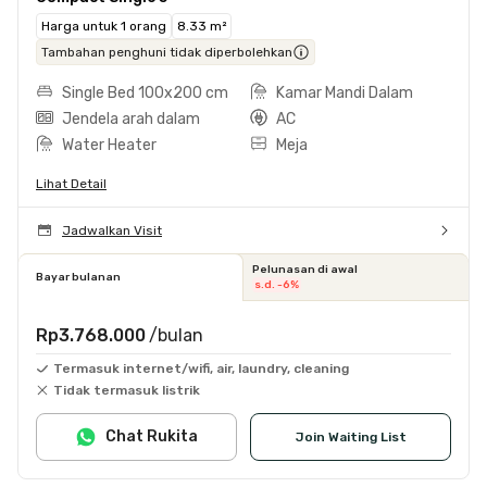
Harga untuk 1 orang
8.33 m²
Tambahan penghuni tidak diperbolehkan
Single Bed 100x200 cm
Kamar Mandi Dalam
Jendela arah dalam
AC
Water Heater
Meja
Lihat Detail
Jadwalkan Visit
Pelunasan di awal
Bayar bulanan
s.d. -6%
Rp3.768.000
/bulan
Termasuk internet/wifi, air, laundry, cleaning
Tidak termasuk listrik
Chat Rukita
Join Waiting List