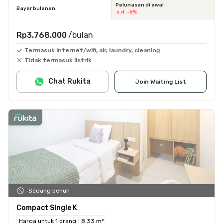
Pelunasan di awal
Bayar bulanan
s.d. -6%
Rp3.768.000
/bulan
Termasuk internet/wifi, air, laundry, cleaning
Tidak termasuk listrik
Chat Rukita
Join Waiting List
Sedang penuh
Compact SIngle K
Harga untuk 1 orang
8.33 m²