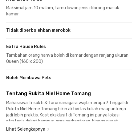
Maksimal jam 10 malam, tamu lawan jenis dilarang masuk
kamar
Tidak diperbolehkan merokok
Extra House Rules
Tambahan orang hanya boleh di kamar dengan ranjang ukuran
Queen (160 x 200)
Boleh Membawa Pets
Tentang Rukita Miel Home Tomang
Mahasiswa Trisakti & Tarumanagara wajib merapat! Tinggal di
Rukita Miel Home Tomang bikin aktivitas kuliah maupun kerja
jadi lebih praktis. Kost eksklusif di Tomang ini punya lokasi
strategis dekat kampus, area perkantoran, hingga pusat
hiburan Jakarta.
Lihat Selengkapnya