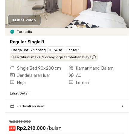
Lihat Video
Tersedia
Regular Single B
Harga untuk 1 orang
10.36 m²
Lantai 1
Bisa dihuni maks. 2 orang dgn tambahan biaya
Single Bed 90x200 cm
Kamar Mandi Dalam
Jendela arah luar
AC
Meja
Lemari
Lihat Detail
Jadwalkan Visit
Rp2.268.000
Rp2.218.000
/bulan
-2
%