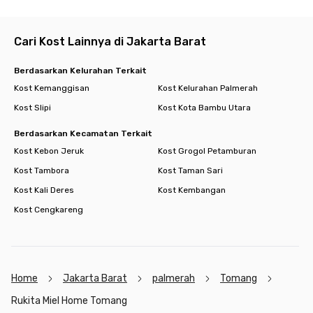
Dengan lokasi strategis, fasilitas lengkap, dan suasana coliving
yang nyaman, Rukita Miel Home Tomang cocok banget buat
Cari Kost Lainnya di Jakarta Barat
mahasiswa maupun pekerja kantoran. Yuk, booking kamar
sekarang dan rasakan hunian #SenyamanDiRumah!
Berdasarkan Kelurahan Terkait
Kost Kemanggisan
Kost Kelurahan Palmerah
Kost Slipi
Kost Kota Bambu Utara
Berdasarkan Kecamatan Terkait
Kost Kebon Jeruk
Kost Grogol Petamburan
Kost Tambora
Kost Taman Sari
Kost Kali Deres
Kost Kembangan
Kost Cengkareng
Home
Jakarta Barat
palmerah
Tomang
Rukita Miel Home Tomang