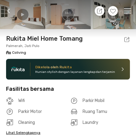
9 Agt 26 - Belum tahu
+
11
Ope
360
Foto
Fasilitas bersama
Lokasi
Kamar
Atura
Rukita Miel Home Tomang
Palmerah, Jati Pulo
Coliving
Dikelola oleh Rukita
Hunian stylish dengan layanan lengkap dan terjamin
Fasilitas bersama
Wifi
Parkir Mobil
Parkir Motor
Ruang Tamu
Cleaning
Laundry
Lihat Selengkapnya