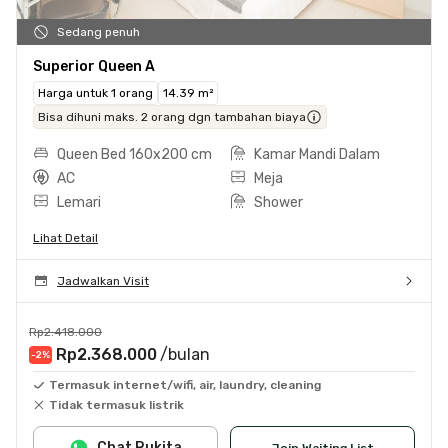
Sedang penuh
Superior Queen A
Harga untuk 1 orang
14.39 m²
Bisa dihuni maks. 2 orang dgn tambahan biaya
Queen Bed 160x200 cm
Kamar Mandi Dalam
AC
Meja
Lemari
Shower
Lihat Detail
Jadwalkan Visit
Rp2.418.000
Rp2.368.000
/bulan
-2
%
Termasuk internet/wifi, air, laundry, cleaning
Tidak termasuk listrik
Chat Rukita
Join Waiting List