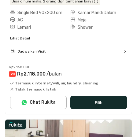
Bisa dihuni maks. 2 orang dgn tambahan biaya
Single Bed 90x200 cm
Kamar Mandi Dalam
AC
Meja
Lemari
Shower
Lihat Detail
Jadwalkan Visit
Rp2.168.000
Rp2.118.000
/bulan
-2
%
Termasuk internet/wifi, air, laundry, cleaning
Tidak termasuk listrik
Chat Rukita
Pilih